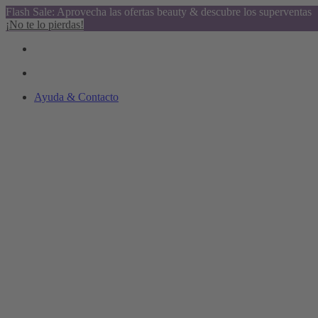
Flash Sale: Aprovecha las ofertas beauty & descubre los superventas
¡No te lo pierdas!
Ayuda & Contacto