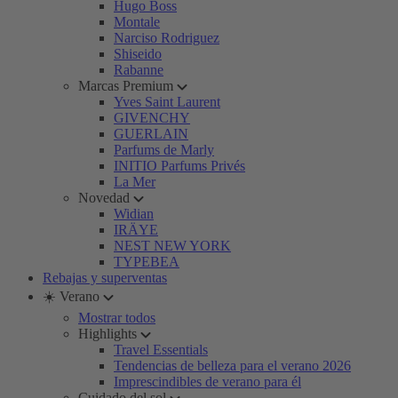
Hugo Boss
Montale
Narciso Rodriguez
Shiseido
Rabanne
Marcas Premium
Yves Saint Laurent
GIVENCHY
GUERLAIN
Parfums de Marly
INITIO Parfums Privés
La Mer
Novedad
Widian
IRÄYE
NEST NEW YORK
TYPEBEA
Rebajas y superventas
☀️ Verano
Mostrar todos
Highlights
Travel Essentials
Tendencias de belleza para el verano 2026
Imprescindibles de verano para él
Cuidado del sol