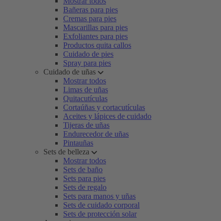
Mostrar todos
Bañeras para pies
Cremas para pies
Mascarillas para pies
Exfoliantes para pies
Productos quita callos
Cuidado de pies
Spray para pies
Cuidado de uñas
Mostrar todos
Limas de uñas
Quitacutículas
Cortaúñas y cortacutículas
Aceites y lápices de cuidado
Tijeras de uñas
Endurecedor de uñas
Pintauñas
Sets de belleza
Mostrar todos
Sets de baño
Sets para pies
Sets de regalo
Sets para manos y uñas
Sets de cuidado corporal
Sets de protección solar