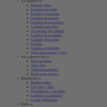
Accesorios
Mostrar todos
Esponjas de baño
Cepillos corporales
Cepillos de masaje
Guantes bronceadores
Cuidado para pies
Accesorios de cuidado
Cepillos de recambio
Cuidado para uñas
Franela
Guantes exfoliantes
Joyas para manos y pies
Sol y protección
Mostrar todos
After Sun
Autobronceadores
Protectores solares
Depilación
Mostrar todos
Cera fría y tibia
Depiladoras y cuchillas
Cuidado del afeitado
Crema depilatoria
Baño