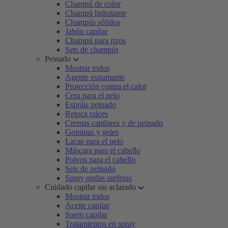
Champú de color
Champú hidratante
Champús sólidos
Jabón capilar
Champú para rizos
Sets de champús
Peinado
Mostrar todos
Agente espumante
Protección contra el calor
Cera para el pelo
Espráis peinado
Retoca raíces
Cremas capilares y de peinado
Gominas y geles
Lacas para el pelo
Máscara para el cabello
Polvos para el cabello
Sets de peinado
Spray ondas surferas
Cuidado capilar sin aclarado
Mostrar todos
Aceite capilar
Suero capilar
Tratamientos en spray