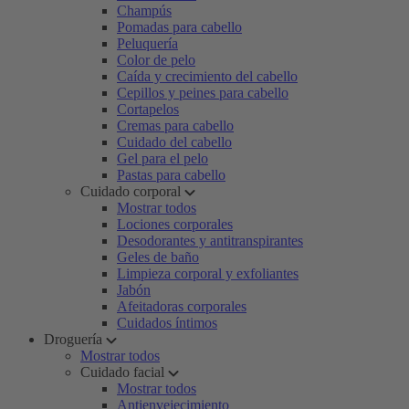
Champús
Pomadas para cabello
Peluquería
Color de pelo
Caída y crecimiento del cabello
Cepillos y peines para cabello
Cortapelos
Cremas para cabello
Cuidado del cabello
Gel para el pelo
Pastas para cabello
Cuidado corporal
Mostrar todos
Lociones corporales
Desodorantes y antitranspirantes
Geles de baño
Limpieza corporal y exfoliantes
Jabón
Afeitadoras corporales
Cuidados íntimos
Droguería
Mostrar todos
Cuidado facial
Mostrar todos
Antienvejecimiento