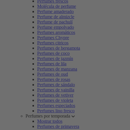
Perfumes frescos
Molécula de perfume
Perfume amaderado
Perfume de almizcle
Perfume de pachulí
Perfume empolvado
Perfumes aromáticos
Perfumes Chypre
Perfumes citricos
Perfumes de bergamota
Perfumes de coco
Perfumes de jazmín
Perfumes de lila
Perfumes de manzana
Perfumes de oud
Perfumes de rosas
Perfumes de sándalo
Perfumes de vainilla
Perfumes de vetiver
Perfumes de violeta
Perfumes especiados
Perfumes lino fresco
Perfumes por temporada
Mostrar todos
Perfumes de primavera