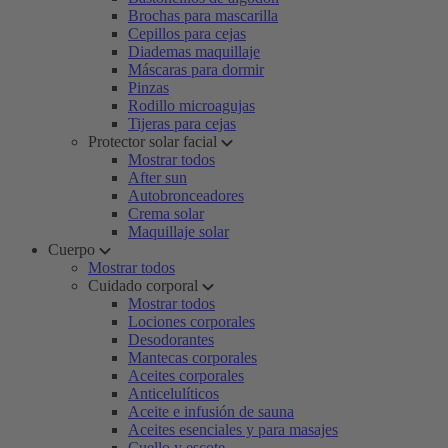
Brochas para mascarilla
Cepillos para cejas
Diademas maquillaje
Máscaras para dormir
Pinzas
Rodillo microagujas
Tijeras para cejas
Protector solar facial
Mostrar todos
After sun
Autobronceadores
Crema solar
Maquillaje solar
Cuerpo
Mostrar todos
Cuidado corporal
Mostrar todos
Lociones corporales
Desodorantes
Mantecas corporales
Aceites corporales
Anticelulíticos
Aceite e infusión de sauna
Aceites esenciales y para masajes
Cuello y escote