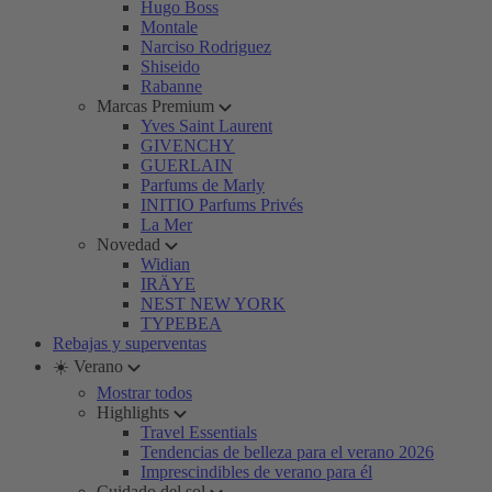
Hugo Boss
Montale
Narciso Rodriguez
Shiseido
Rabanne
Marcas Premium
Yves Saint Laurent
GIVENCHY
GUERLAIN
Parfums de Marly
INITIO Parfums Privés
La Mer
Novedad
Widian
IRÄYE
NEST NEW YORK
TYPEBEA
Rebajas y superventas
☀️ Verano
Mostrar todos
Highlights
Travel Essentials
Tendencias de belleza para el verano 2026
Imprescindibles de verano para él
Cuidado del sol