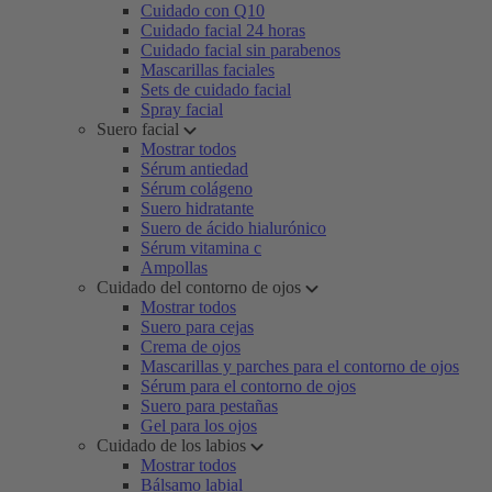
Cuidado con Q10
Cuidado facial 24 horas
Cuidado facial sin parabenos
Mascarillas faciales
Sets de cuidado facial
Spray facial
Suero facial
Mostrar todos
Sérum antiedad
Sérum colágeno
Suero hidratante
Suero de ácido hialurónico
Sérum vitamina c
Ampollas
Cuidado del contorno de ojos
Mostrar todos
Suero para cejas
Crema de ojos
Mascarillas y parches para el contorno de ojos
Sérum para el contorno de ojos
Suero para pestañas
Gel para los ojos
Cuidado de los labios
Mostrar todos
Bálsamo labial