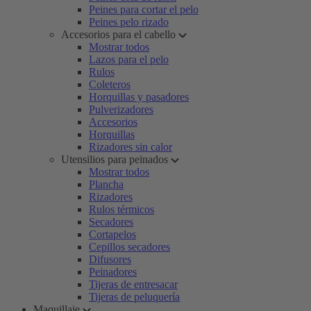
Peines para cortar el pelo
Peines pelo rizado
Accesorios para el cabello
Mostrar todos
Lazos para el pelo
Rulos
Coleteros
Horquillas y pasadores
Pulverizadores
Accesorios
Horquillas
Rizadores sin calor
Utensilios para peinados
Mostrar todos
Plancha
Rizadores
Rulos térmicos
Secadores
Cortapelos
Cepillos secadores
Difusores
Peinadores
Tijeras de entresacar
Tijeras de peluquería
Maquillaje