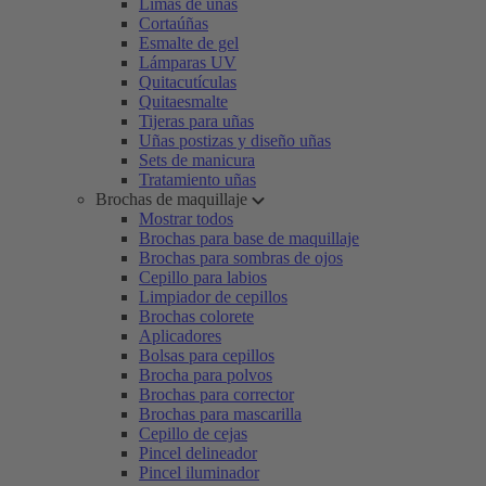
Limas de uñas
Cortaúñas
Esmalte de gel
Lámparas UV
Quitacutículas
Quitaesmalte
Tijeras para uñas
Uñas postizas y diseño uñas
Sets de manicura
Tratamiento uñas
Brochas de maquillaje
Mostrar todos
Brochas para base de maquillaje
Brochas para sombras de ojos
Cepillo para labios
Limpiador de cepillos
Brochas colorete
Aplicadores
Bolsas para cepillos
Brocha para polvos
Brochas para corrector
Brochas para mascarilla
Cepillo de cejas
Pincel delineador
Pincel iluminador