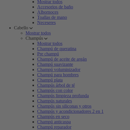
Mostrar todos
Accesorios de baño
Albornoces
Toallas de mano
Neceseres
Cabello
Mostrar todos
Champús
Mostrar todos
Champú de queratina
Pre champú
Champú de aceite de argán
Champú suavizante
Champú voluminizador
Champú para hombres
Champú plata
Champús árbol de té
Champús con color
Champús limpieza profunda
Champús naturales
Champús sin siliconas y otros
Champús y acondicionadores 2 en 1
Champús en seco
Champú anticaspa
Champú reparador