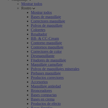
Mostrar todos
Rostro
Mostrar todos
Bases de maquillaje
Correctores maquillaje
Polvos de maquillaje
Coloretes
Resaltador
BB- & CC-Cream
Contorno maquillaje
Contornos maquillaje
Correctores de color
Desmaquillante
Fijadores de maquillaje
Maquillaje camuflaje
Polvos de maquillajes minerales
Prebases maquillaje
Productos correctores
Accesorios
Maquillaje antiedad
Bronceadores
Bases compactas
Bases en crema
Productos de efecto
Bases líquidas