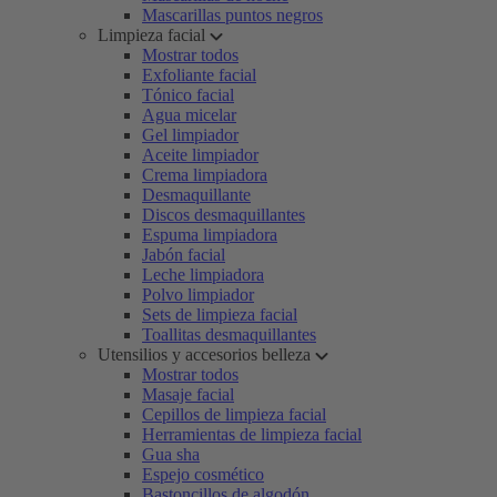
Mascarillas puntos negros
Limpieza facial
Mostrar todos
Exfoliante facial
Tónico facial
Agua micelar
Gel limpiador
Aceite limpiador
Crema limpiadora
Desmaquillante
Discos desmaquillantes
Espuma limpiadora
Jabón facial
Leche limpiadora
Polvo limpiador
Sets de limpieza facial
Toallitas desmaquillantes
Utensilios y accesorios belleza
Mostrar todos
Masaje facial
Cepillos de limpieza facial
Herramientas de limpieza facial
Gua sha
Espejo cosmético
Bastoncillos de algodón