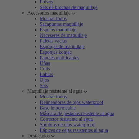
Polvos
Sets de brochas de maquillaje
Accesorios maquillaje
Mostrar todos
Sacapuntas maquillaje
Espejos maquillaje
Neceseres de maquillaje
Paletas vacías
Esponjas de maquillaje
Esponjas konjac
Papeles matificantes
Uñas
Cutis
Labios
Ojos
Sets
Maquillaje resistente al agua
Mostrar todos
Delineadores de ojos waterproof
Base impermeable
Máscara de pestañas resistente al agua
Corrector resistente al agua
Sombras de ojos waterproof
Lápices de cejas resistentes al agua
Destacados