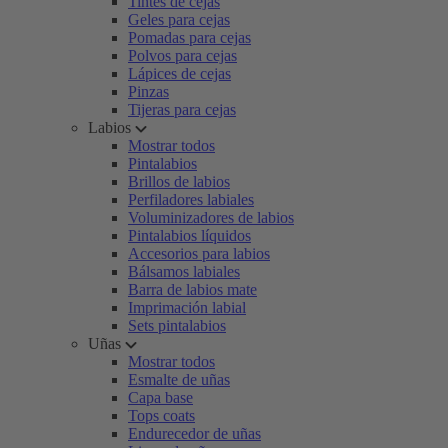
Tintes de cejas
Geles para cejas
Pomadas para cejas
Polvos para cejas
Lápices de cejas
Pinzas
Tijeras para cejas
Labios
Mostrar todos
Pintalabios
Brillos de labios
Perfiladores labiales
Voluminizadores de labios
Pintalabios líquidos
Accesorios para labios
Bálsamos labiales
Barra de labios mate
Imprimación labial
Sets pintalabios
Uñas
Mostrar todos
Esmalte de uñas
Capa base
Tops coats
Endurecedor de uñas