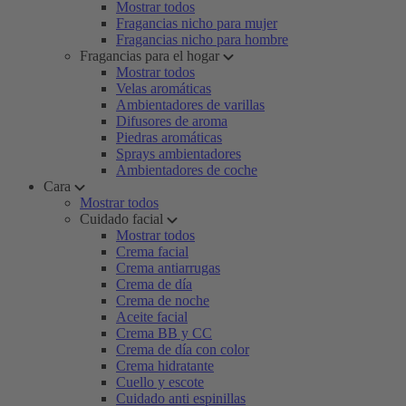
Mostrar todos
Fragancias nicho para mujer
Fragancias nicho para hombre
Fragancias para el hogar
Mostrar todos
Velas aromáticas
Ambientadores de varillas
Difusores de aroma
Piedras aromáticas
Sprays ambientadores
Ambientadores de coche
Cara
Mostrar todos
Cuidado facial
Mostrar todos
Crema facial
Crema antiarrugas
Crema de día
Crema de noche
Aceite facial
Crema BB y CC
Crema de día con color
Crema hidratante
Cuello y escote
Cuidado anti espinillas