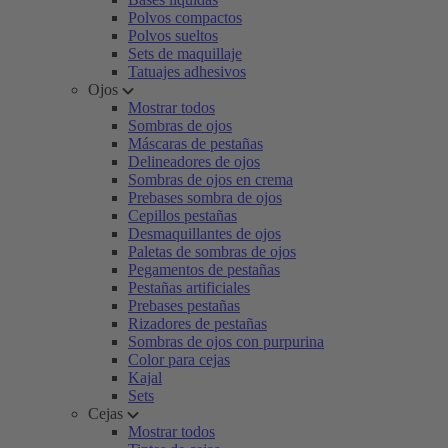
Polvos compactos
Polvos sueltos
Sets de maquillaje
Tatuajes adhesivos
Ojos
Mostrar todos
Sombras de ojos
Máscaras de pestañas
Delineadores de ojos
Sombras de ojos en crema
Prebases sombra de ojos
Cepillos pestañas
Desmaquillantes de ojos
Paletas de sombras de ojos
Pegamentos de pestañas
Pestañas artificiales
Prebases pestañas
Rizadores de pestañas
Sombras de ojos con purpurina
Color para cejas
Kajal
Sets
Cejas
Mostrar todos