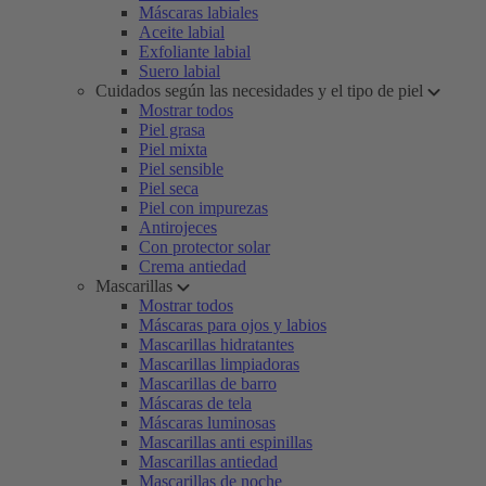
Máscaras labiales
Aceite labial
Exfoliante labial
Suero labial
Cuidados según las necesidades y el tipo de piel
Mostrar todos
Piel grasa
Piel mixta
Piel sensible
Piel seca
Piel con impurezas
Antirojeces
Con protector solar
Crema antiedad
Mascarillas
Mostrar todos
Máscaras para ojos y labios
Mascarillas hidratantes
Mascarillas limpiadoras
Mascarillas de barro
Máscaras de tela
Máscaras luminosas
Mascarillas anti espinillas
Mascarillas antiedad
Mascarillas de noche