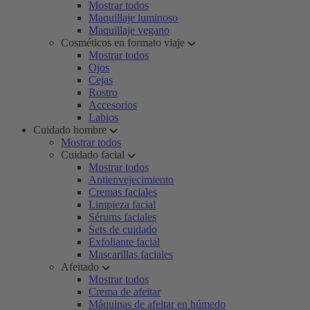
Mostrar todos
Maquillaje luminoso
Maquillaje vegano
Cosméticos en formato viaje
Mostrar todos
Ojos
Cejas
Rostro
Accesorios
Labios
Cuidado hombre
Mostrar todos
Cuidado facial
Mostrar todos
Antienvejecimiento
Cremas faciales
Limpieza facial
Sérums faciales
Sets de cuidado
Exfoliante facial
Mascarillas faciales
Afeitado
Mostrar todos
Crema de afeitar
Máquinas de afeitar en húmedo