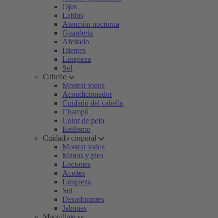
Ojos
Labios
Atención nocturna
Guardería
Afeitado
Dientes
Limpieza
Sol
Cabello
Mostrar todos
Acondicionador
Cuidado del cabello
Champú
Color de pelo
Estilismo
Cuidado corporal
Mostrar todos
Manos y pies
Lociones
Aceites
Limpieza
Sol
Desodorantes
Jabones
Maquillaje