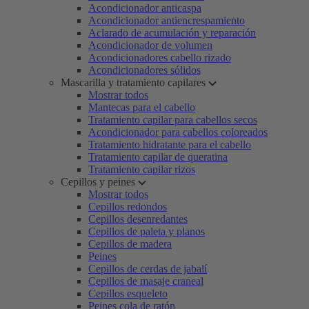
Acondicionador anticaspa
Acondicionador antiencrespamiento
Aclarado de acumulación y reparación
Acondicionador de volumen
Acondicionadores cabello rizado
Acondicionadores sólidos
Mascarilla y tratamiento capilares
Mostrar todos
Mantecas para el cabello
Tratamiento capilar para cabellos secos
Acondicionador para cabellos coloreados
Tratamiento hidratante para el cabello
Tratamiento capilar de queratina
Tratamiento capilar rizos
Cepillos y peines
Mostrar todos
Cepillos redondos
Cepillos desenredantes
Cepillos de paleta y planos
Cepillos de madera
Peines
Cepillos de cerdas de jabalí
Cepillos de masaje craneal
Cepillos esqueleto
Peines cola de ratón