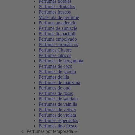
Perfumes florales
Perfumes afrutados
Perfumes frescos
Molécula de perfume
Perfume amaderado
Perfume de almizcle
Perfume de pachulí
Perfume empolvado
Perfumes aromáticos
Perfumes Chypre
Perfumes citricos
Perfumes de bergamota
Perfumes de coco
Perfumes de jazmín
Perfumes de lila
Perfumes de manzana
Perfumes de oud
Perfumes de rosas
Perfumes de sándalo
Perfumes de vainilla
Perfumes de vetiver
Perfumes de violeta
Perfumes especiados
Perfumes lino fresco
Perfumes por temporada