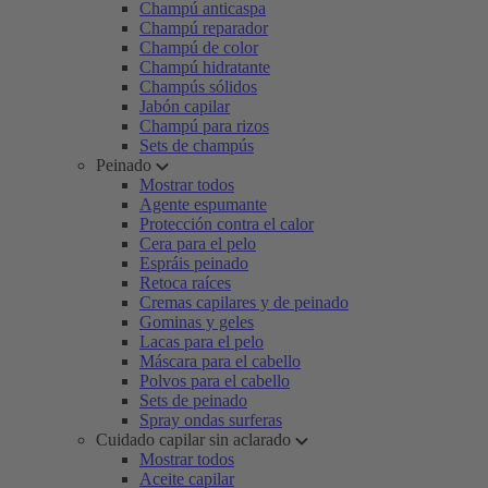
Champú anticaspa
Champú reparador
Champú de color
Champú hidratante
Champús sólidos
Jabón capilar
Champú para rizos
Sets de champús
Peinado
Mostrar todos
Agente espumante
Protección contra el calor
Cera para el pelo
Espráis peinado
Retoca raíces
Cremas capilares y de peinado
Gominas y geles
Lacas para el pelo
Máscara para el cabello
Polvos para el cabello
Sets de peinado
Spray ondas surferas
Cuidado capilar sin aclarado
Mostrar todos
Aceite capilar