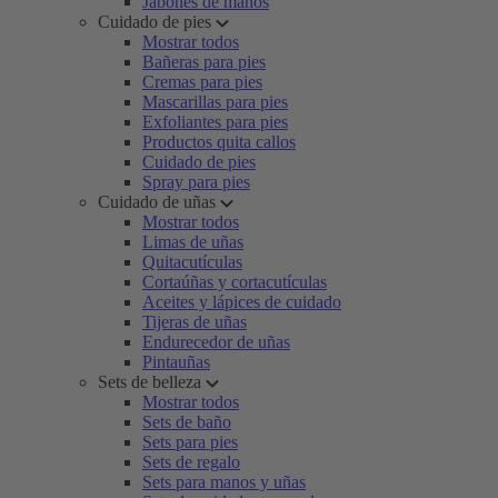
Jabones de manos
Cuidado de pies
Mostrar todos
Bañeras para pies
Cremas para pies
Mascarillas para pies
Exfoliantes para pies
Productos quita callos
Cuidado de pies
Spray para pies
Cuidado de uñas
Mostrar todos
Limas de uñas
Quitacutículas
Cortaúñas y cortacutículas
Aceites y lápices de cuidado
Tijeras de uñas
Endurecedor de uñas
Pintauñas
Sets de belleza
Mostrar todos
Sets de baño
Sets para pies
Sets de regalo
Sets para manos y uñas