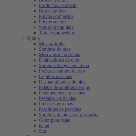
Productos de efecto
Bases líquidas
Polvos compactos
Polvos sueltos
Sets de maquillaje
Tatuajes adhesivos
Ojos
Mostrar todos
Sombras de ojos
Máscaras de pestañas
Delineadores de ojos
Sombras de ojos en crema
Prebases sombra de ojos
Cepillos pestañas
Desmaquillantes de ojos
Paletas de sombras de ojos
Pegamentos de pestañas
Pestañas artificiales
Prebases pestañas
Rizadores de pestañas
Sombras de ojos con purpurina
Color para cejas
Kajal
Sets