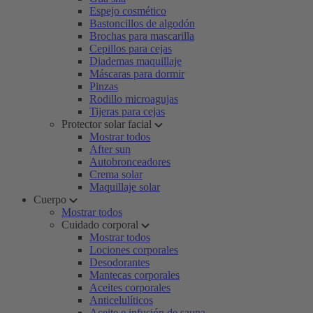
Espejo cosmético
Bastoncillos de algodón
Brochas para mascarilla
Cepillos para cejas
Diademas maquillaje
Máscaras para dormir
Pinzas
Rodillo microagujas
Tijeras para cejas
Protector solar facial
Mostrar todos
After sun
Autobronceadores
Crema solar
Maquillaje solar
Cuerpo
Mostrar todos
Cuidado corporal
Mostrar todos
Lociones corporales
Desodorantes
Mantecas corporales
Aceites corporales
Anticelulíticos
Aceite e infusión de sauna