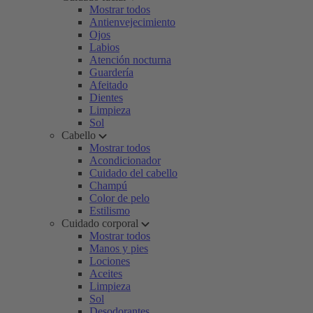
Mostrar todos
Antienvejecimiento
Ojos
Labios
Atención nocturna
Guardería
Afeitado
Dientes
Limpieza
Sol
Cabello
Mostrar todos
Acondicionador
Cuidado del cabello
Champú
Color de pelo
Estilismo
Cuidado corporal
Mostrar todos
Manos y pies
Lociones
Aceites
Limpieza
Sol
Desodorantes