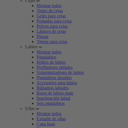
Cejas
Mostrar todos
Tintes de cejas
Geles para cejas
Pomadas para cejas
Polvos para cejas
Lápices de cejas
Pinzas
Tijeras para cejas
Labios
Mostrar todos
Pintalabios
Brillos de labios
Perfiladores labiales
Voluminizadores de labios
Pintalabios líquidos
Accesorios para labios
Bálsamos labiales
Barra de labios mate
Imprimación labial
Sets pintalabios
Uñas
Mostrar todos
Esmalte de uñas
Capa base