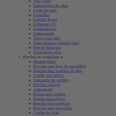
Tops coats
Endurecedor de uñas
Limas de uñas
Cortaúñas
Esmalte de gel
Lámparas UV
Quitacutículas
Quitaesmalte
Tijeras para uñas
Uñas postizas y diseño uñas
Sets de manicura
Tratamiento uñas
Brochas de maquillaje
Mostrar todos
Brochas para base de maquillaje
Brochas para sombras de ojos
Cepillo para labios
Limpiador de cepillos
Brochas colorete
Aplicadores
Bolsas para cepillos
Brocha para polvos
Brochas para corrector
Brochas para mascarilla
Cepillo de cejas