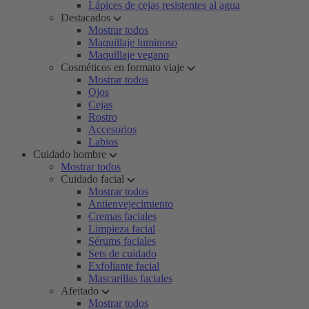
Lápices de cejas resistentes al agua
Destacados
Mostrar todos
Maquillaje luminoso
Maquillaje vegano
Cosméticos en formato viaje
Mostrar todos
Ojos
Cejas
Rostro
Accesorios
Labios
Cuidado hombre
Mostrar todos
Cuidado facial
Mostrar todos
Antienvejecimiento
Cremas faciales
Limpieza facial
Sérums faciales
Sets de cuidado
Exfoliante facial
Mascarillas faciales
Afeitado
Mostrar todos