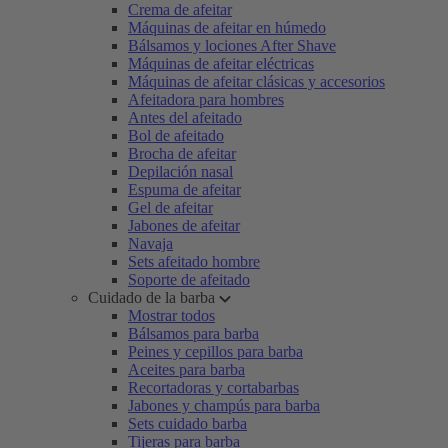
Crema de afeitar
Máquinas de afeitar en húmedo
Bálsamos y lociones After Shave
Máquinas de afeitar eléctricas
Máquinas de afeitar clásicas y accesorios
Afeitadora para hombres
Antes del afeitado
Bol de afeitado
Brocha de afeitar
Depilación nasal
Espuma de afeitar
Gel de afeitar
Jabones de afeitar
Navaja
Sets afeitado hombre
Soporte de afeitado
Cuidado de la barba
Mostrar todos
Bálsamos para barba
Peines y cepillos para barba
Aceites para barba
Recortadoras y cortabarbas
Jabones y champús para barba
Sets cuidado barba
Tijeras para barba