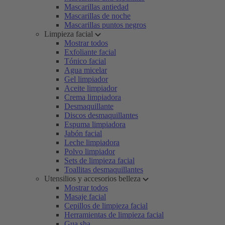
Mascarillas antiedad
Mascarillas de noche
Mascarillas puntos negros
Limpieza facial
Mostrar todos
Exfoliante facial
Tónico facial
Agua micelar
Gel limpiador
Aceite limpiador
Crema limpiadora
Desmaquillante
Discos desmaquillantes
Espuma limpiadora
Jabón facial
Leche limpiadora
Polvo limpiador
Sets de limpieza facial
Toallitas desmaquillantes
Utensilios y accesorios belleza
Mostrar todos
Masaje facial
Cepillos de limpieza facial
Herramientas de limpieza facial
Gua sha