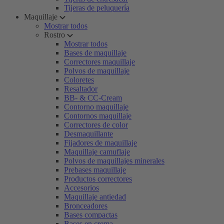
Tijeras de peluquería
Maquillaje
Mostrar todos
Rostro
Mostrar todos
Bases de maquillaje
Correctores maquillaje
Polvos de maquillaje
Coloretes
Resaltador
BB- & CC-Cream
Contorno maquillaje
Contornos maquillaje
Correctores de color
Desmaquillante
Fijadores de maquillaje
Maquillaje camuflaje
Polvos de maquillajes minerales
Prebases maquillaje
Productos correctores
Accesorios
Maquillaje antiedad
Bronceadores
Bases compactas
Bases en crema