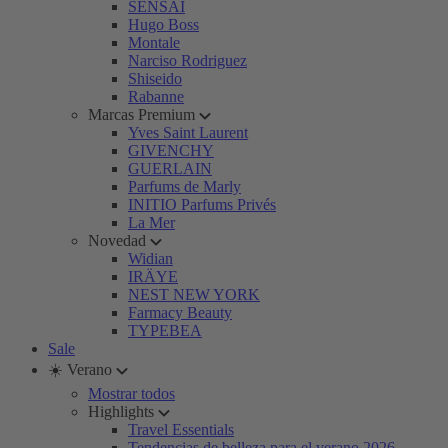
SENSAI
Hugo Boss
Montale
Narciso Rodriguez
Shiseido
Rabanne
Marcas Premium
Yves Saint Laurent
GIVENCHY
GUERLAIN
Parfums de Marly
INITIO Parfums Privés
La Mer
Novedad
Widian
IRÄYE
NEST NEW YORK
Farmacy Beauty
TYPEBEA
Sale
☀️ Verano
Mostrar todos
Highlights
Travel Essentials
Tendencias de belleza para el verano 2026