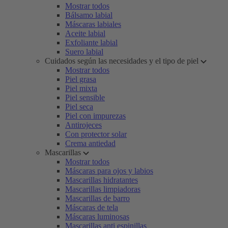
Mostrar todos
Bálsamo labial
Máscaras labiales
Aceite labial
Exfoliante labial
Suero labial
Cuidados según las necesidades y el tipo de piel
Mostrar todos
Piel grasa
Piel mixta
Piel sensible
Piel seca
Piel con impurezas
Antirojeces
Con protector solar
Crema antiedad
Mascarillas
Mostrar todos
Máscaras para ojos y labios
Mascarillas hidratantes
Mascarillas limpiadoras
Mascarillas de barro
Máscaras de tela
Máscaras luminosas
Mascarillas anti espinillas