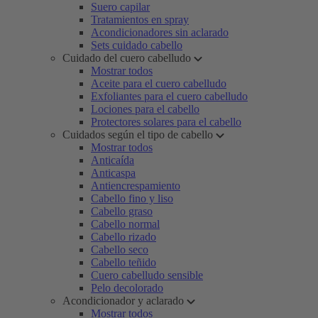
Suero capilar
Tratamientos en spray
Acondicionadores sin aclarado
Sets cuidado cabello
Cuidado del cuero cabelludo
Mostrar todos
Aceite para el cuero cabelludo
Exfoliantes para el cuero cabelludo
Lociones para el cabello
Protectores solares para el cabello
Cuidados según el tipo de cabello
Mostrar todos
Anticaída
Anticaspa
Antiencrespamiento
Cabello fino y liso
Cabello graso
Cabello normal
Cabello rizado
Cabello seco
Cabello teñido
Cuero cabelludo sensible
Pelo decolorado
Acondicionador y aclarado
Mostrar todos