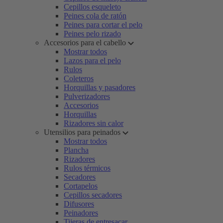
Cepillos esqueleto
Peines cola de ratón
Peines para cortar el pelo
Peines pelo rizado
Accesorios para el cabello
Mostrar todos
Lazos para el pelo
Rulos
Coleteros
Horquillas y pasadores
Pulverizadores
Accesorios
Horquillas
Rizadores sin calor
Utensilios para peinados
Mostrar todos
Plancha
Rizadores
Rulos térmicos
Secadores
Cortapelos
Cepillos secadores
Difusores
Peinadores
Tijeras de entresacar