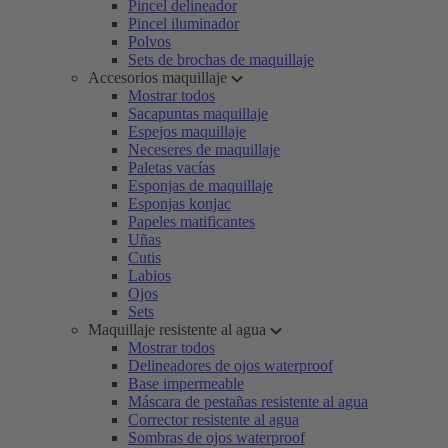
Pincel delineador
Pincel iluminador
Polvos
Sets de brochas de maquillaje
Accesorios maquillaje
Mostrar todos
Sacapuntas maquillaje
Espejos maquillaje
Neceseres de maquillaje
Paletas vacías
Esponjas de maquillaje
Esponjas konjac
Papeles matificantes
Uñas
Cutis
Labios
Ojos
Sets
Maquillaje resistente al agua
Mostrar todos
Delineadores de ojos waterproof
Base impermeable
Máscara de pestañas resistente al agua
Corrector resistente al agua
Sombras de ojos waterproof