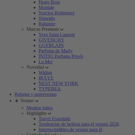
Hugo Boss
Montale
Narciso Rodriguez
Shiseido
Rabanne
Marcas Premium
Yves Saint Laurent
GIVENCHY
GUERLAIN
Parfums de Marly
INITIO Parfums Privés
La Mer
Novedad
Widian
IRÄYE
NEST NEW YORK
TYPEBEA
Rebajas y superventas
☀️ Verano
Mostrar todos
Highlights
Travel Essentials
Tendencias de belleza para el verano 2026
Imprescindibles de verano para él
Cuidado del sol