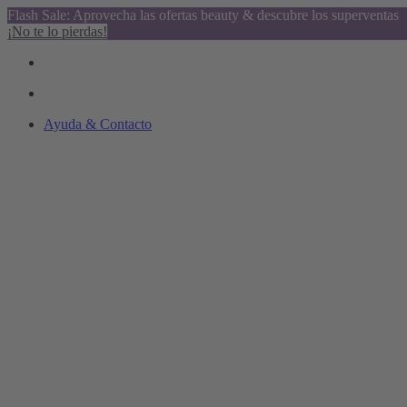
Flash Sale: Aprovecha las ofertas beauty & descubre los superventas
¡No te lo pierdas!
Ayuda & Contacto