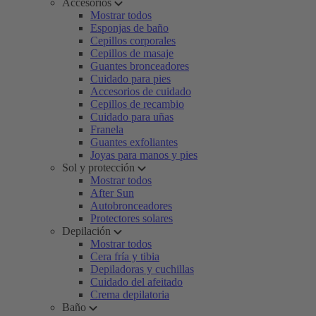
Accesorios
Mostrar todos
Esponjas de baño
Cepillos corporales
Cepillos de masaje
Guantes bronceadores
Cuidado para pies
Accesorios de cuidado
Cepillos de recambio
Cuidado para uñas
Franela
Guantes exfoliantes
Joyas para manos y pies
Sol y protección
Mostrar todos
After Sun
Autobronceadores
Protectores solares
Depilación
Mostrar todos
Cera fría y tibia
Depiladoras y cuchillas
Cuidado del afeitado
Crema depilatoria
Baño