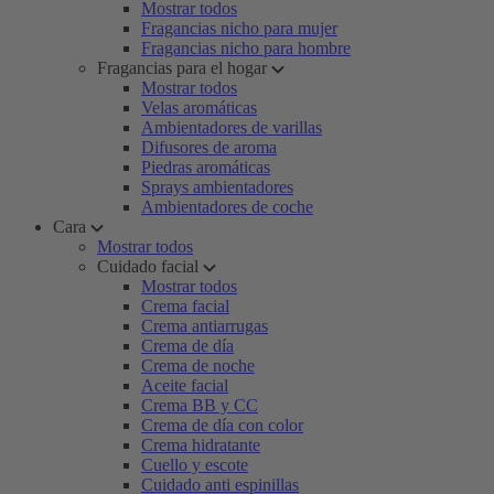
Mostrar todos
Fragancias nicho para mujer
Fragancias nicho para hombre
Fragancias para el hogar
Mostrar todos
Velas aromáticas
Ambientadores de varillas
Difusores de aroma
Piedras aromáticas
Sprays ambientadores
Ambientadores de coche
Cara
Mostrar todos
Cuidado facial
Mostrar todos
Crema facial
Crema antiarrugas
Crema de día
Crema de noche
Aceite facial
Crema BB y CC
Crema de día con color
Crema hidratante
Cuello y escote
Cuidado anti espinillas