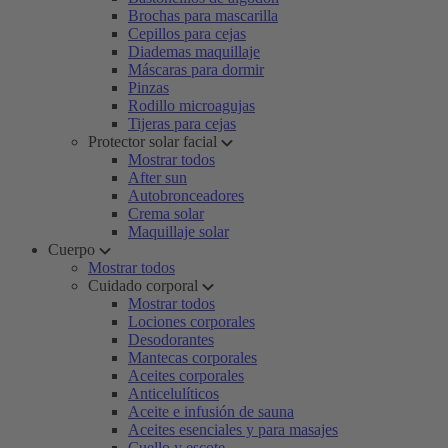
Brochas para mascarilla
Cepillos para cejas
Diademas maquillaje
Máscaras para dormir
Pinzas
Rodillo microagujas
Tijeras para cejas
Protector solar facial
Mostrar todos
After sun
Autobronceadores
Crema solar
Maquillaje solar
Cuerpo
Mostrar todos
Cuidado corporal
Mostrar todos
Lociones corporales
Desodorantes
Mantecas corporales
Aceites corporales
Anticelulíticos
Aceite e infusión de sauna
Aceites esenciales y para masajes
Cuello y escote