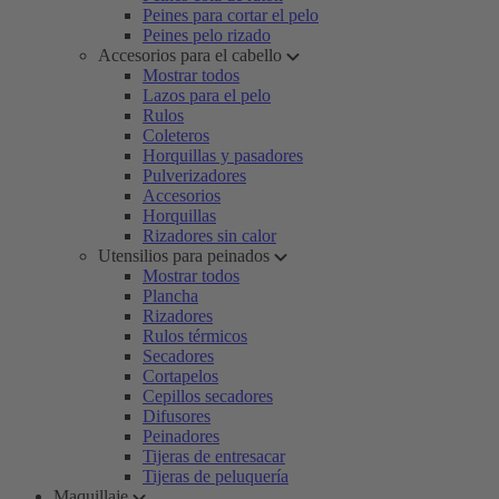
Peines para cortar el pelo
Peines pelo rizado
Accesorios para el cabello
Mostrar todos
Lazos para el pelo
Rulos
Coleteros
Horquillas y pasadores
Pulverizadores
Accesorios
Horquillas
Rizadores sin calor
Utensilios para peinados
Mostrar todos
Plancha
Rizadores
Rulos térmicos
Secadores
Cortapelos
Cepillos secadores
Difusores
Peinadores
Tijeras de entresacar
Tijeras de peluquería
Maquillaje