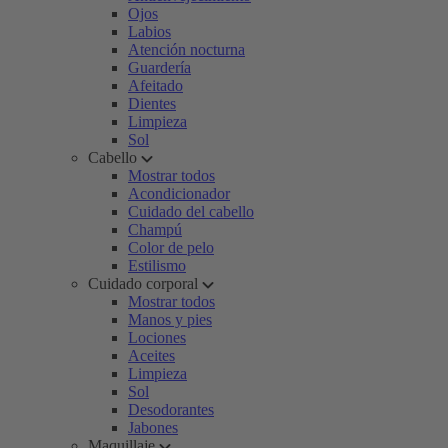
Ojos
Labios
Atención nocturna
Guardería
Afeitado
Dientes
Limpieza
Sol
Cabello
Mostrar todos
Acondicionador
Cuidado del cabello
Champú
Color de pelo
Estilismo
Cuidado corporal
Mostrar todos
Manos y pies
Lociones
Aceites
Limpieza
Sol
Desodorantes
Jabones
Maquillaje