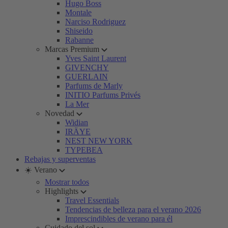
Hugo Boss
Montale
Narciso Rodriguez
Shiseido
Rabanne
Marcas Premium
Yves Saint Laurent
GIVENCHY
GUERLAIN
Parfums de Marly
INITIO Parfums Privés
La Mer
Novedad
Widian
IRÄYE
NEST NEW YORK
TYPEBEA
Rebajas y superventas
☀️ Verano
Mostrar todos
Highlights
Travel Essentials
Tendencias de belleza para el verano 2026
Imprescindibles de verano para él
Cuidado del sol