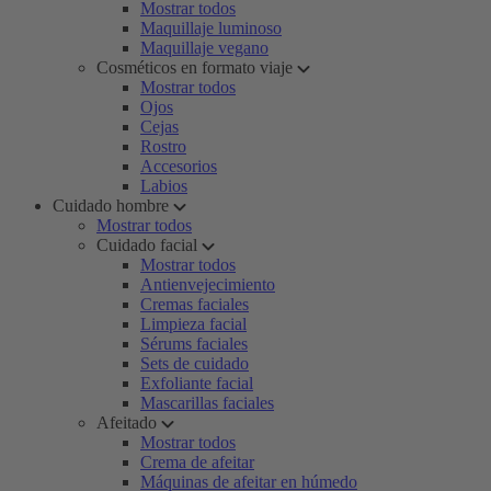
Mostrar todos
Maquillaje luminoso
Maquillaje vegano
Cosméticos en formato viaje
Mostrar todos
Ojos
Cejas
Rostro
Accesorios
Labios
Cuidado hombre
Mostrar todos
Cuidado facial
Mostrar todos
Antienvejecimiento
Cremas faciales
Limpieza facial
Sérums faciales
Sets de cuidado
Exfoliante facial
Mascarillas faciales
Afeitado
Mostrar todos
Crema de afeitar
Máquinas de afeitar en húmedo