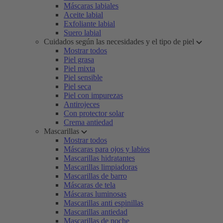
Máscaras labiales
Aceite labial
Exfoliante labial
Suero labial
Cuidados según las necesidades y el tipo de piel
Mostrar todos
Piel grasa
Piel mixta
Piel sensible
Piel seca
Piel con impurezas
Antirojeces
Con protector solar
Crema antiedad
Mascarillas
Mostrar todos
Máscaras para ojos y labios
Mascarillas hidratantes
Mascarillas limpiadoras
Mascarillas de barro
Máscaras de tela
Máscaras luminosas
Mascarillas anti espinillas
Mascarillas antiedad
Mascarillas de noche