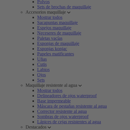
Polvos
Sets de brochas de maquillaje
Accesorios maquillaje
Mostrar todos
Sacapuntas maquillaje
Espejos maquillaje
Neceseres de maquillaje
Paletas vacías
Esponjas de maquillaje
Esponjas konjac
Papeles matificantes
Uñas
Cutis
Labios
Ojos
Sets
Maquillaje resistente al agua
Mostrar todos
Delineadores de ojos waterproof
Base impermeable
Máscara de pestañas resistente al agua
Corrector resistente al agua
Sombras de ojos waterproof
Lápices de cejas resistentes al agua
Destacados