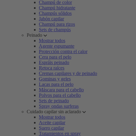
Champú de color
Champú hidratante
Champús sólidos
Jabón capilar
Champú para rizos
Sets de champús
Peinado
Mostrar todos
Agente espumante
Protección contra el calor
Cera para el pelo
Espráis peinado
Retoca raíces
Cremas capilares y de peinado
Gominas y geles
Lacas para el pelo
Máscara para el cabello
Polvos para el cabello
Sets de peinado
Spray ondas surferas
Cuidado capilar sin aclarado
Mostrar todos
Aceite capilar
Suero capilar
Tratamientos en spray