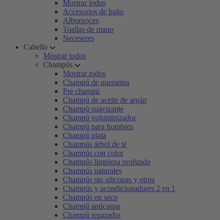
Mostrar todos
Accesorios de baño
Albornoces
Toallas de mano
Neceseres
Cabello
Mostrar todos
Champús
Mostrar todos
Champú de queratina
Pre champú
Champú de aceite de argán
Champú suavizante
Champú voluminizador
Champú para hombres
Champú plata
Champús árbol de té
Champús con color
Champús limpieza profunda
Champús naturales
Champús sin siliconas y otros
Champús y acondicionadores 2 en 1
Champús en seco
Champú anticaspa
Champú reparador