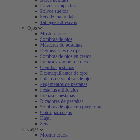
Polvos compactos
Polvos sueltos
Sets de maquillaje
Tatuajes adhesivos
Ojos
Mostrar todos
Sombras de ojos
Máscaras de pestañas
Delineadores de ojos
Sombras de ojos en crema
Prebases sombra de ojos
Cepillos pestañas
Desmaquillantes de ojos
Paletas de sombras de ojos
Pegamentos de pestañas
Pestañas artificiales
Prebases pestañas
Rizadores de pestañas
Sombras de ojos con purpurina
Color para cejas
Kajal
Sets
Cejas
Mostrar todos