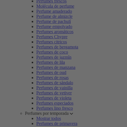
Perfumes frescos
Molécula de perfume
Perfume amaderado
Perfume de almizcle
Perfume de pachulí
Perfume empolvado
Perfumes aromáticos
Perfumes Chypre
Perfumes citricos
Perfumes de bergamota
Perfumes de coco
Perfumes de jazmín
Perfumes de lila
Perfumes de manzana
Perfumes de oud
Perfumes de rosas
Perfumes de sándalo
Perfumes de vainilla
Perfumes de vetiver
Perfumes de violeta
Perfumes especiados
Perfumes lino fresco
Perfumes por temporada
Mostrar todos
Perfumes de primavera