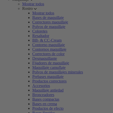
Mostrar todos
Rostro
Mostrar todos
Bases de maquillaje
Correctores maquillaje
Polvos de maquillaje
Coloretes
Resaltador
BB- & CC-Cream
Contorno maquillaje
Contornos maquillaje
Correctores de color
Desmaquillante
Fijadores de maquillaje
Maquillaje camuflaje
Polvos de maquillajes minerales
Prebases maquillaje
Productos correctores
Accesorios
Maquillaje antiedad
Bronceadores
Bases compactas
Bases en crema
Productos de efecto
Bases líquidas