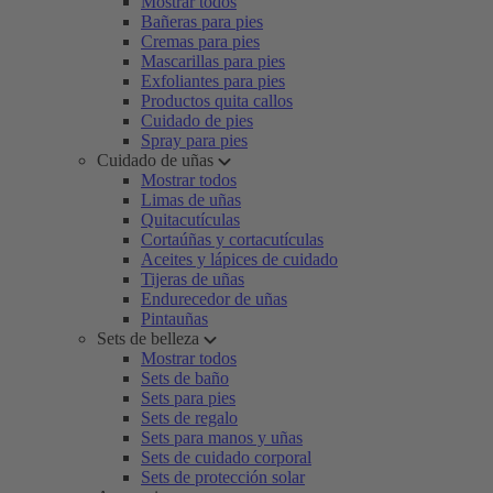
Mostrar todos
Bañeras para pies
Cremas para pies
Mascarillas para pies
Exfoliantes para pies
Productos quita callos
Cuidado de pies
Spray para pies
Cuidado de uñas
Mostrar todos
Limas de uñas
Quitacutículas
Cortaúñas y cortacutículas
Aceites y lápices de cuidado
Tijeras de uñas
Endurecedor de uñas
Pintauñas
Sets de belleza
Mostrar todos
Sets de baño
Sets para pies
Sets de regalo
Sets para manos y uñas
Sets de cuidado corporal
Sets de protección solar