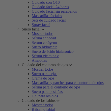
Cuidado con Q10
Cuidado facial 24 horas
Cuidado facial sin parabenos
Mascarillas faciales
Sets de cuidado facial
Spray facial
Suero facial
Mostrar todos
Sérum antiedad
Sérum colágeno
Suero hidratante
Suero de ácido hialurónico
Sérum vitamina c
Ampollas
Cuidado del contorno de ojos
Mostrar todos
Suero para cejas
Crema de ojos
Mascarillas y parches para el contorno de ojos
Sérum para el contorno de ojos
Suero para pestañas
Gel para los ojos
Cuidado de los labios
Mostrar todos
Bálsamo labial