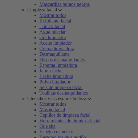
Mascarillas puntos negros
Limpieza facial
Mostrar todos
Exfoliante facial
Tónico facial
Agua micelar
Gel limpiador
Aceite limpiador
Crema limpiadora
Desmaquillante
Discos desmaquillantes
Espuma limpiadora
Jabón facial
Leche limpiadora
Polvo limpiador
Sets de limpieza facial
Toallitas desmaquillantes
Utensilios y accesorios belleza
Mostrar todos
Masaje facial
Cepillos de limpieza facial
Herramientas de limpieza facial
Gua sha
Espejo cosmético
Bastoncillos de algodón