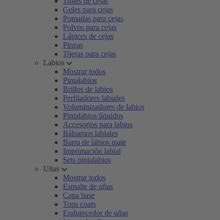
Tintes de cejas
Geles para cejas
Pomadas para cejas
Polvos para cejas
Lápices de cejas
Pinzas
Tijeras para cejas
Labios
Mostrar todos
Pintalabios
Brillos de labios
Perfiladores labiales
Voluminizadores de labios
Pintalabios líquidos
Accesorios para labios
Bálsamos labiales
Barra de labios mate
Imprimación labial
Sets pintalabios
Uñas
Mostrar todos
Esmalte de uñas
Capa base
Tops coats
Endurecedor de uñas