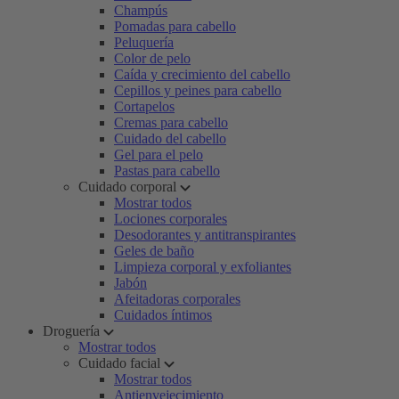
Champús
Pomadas para cabello
Peluquería
Color de pelo
Caída y crecimiento del cabello
Cepillos y peines para cabello
Cortapelos
Cremas para cabello
Cuidado del cabello
Gel para el pelo
Pastas para cabello
Cuidado corporal
Mostrar todos
Lociones corporales
Desodorantes y antitranspirantes
Geles de baño
Limpieza corporal y exfoliantes
Jabón
Afeitadoras corporales
Cuidados íntimos
Droguería
Mostrar todos
Cuidado facial
Mostrar todos
Antienvejecimiento