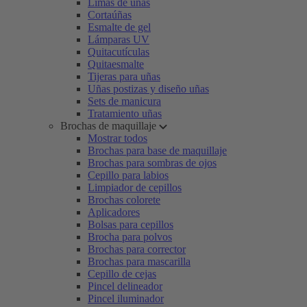
Limas de uñas
Cortaúñas
Esmalte de gel
Lámparas UV
Quitacutículas
Quitaesmalte
Tijeras para uñas
Uñas postizas y diseño uñas
Sets de manicura
Tratamiento uñas
Brochas de maquillaje
Mostrar todos
Brochas para base de maquillaje
Brochas para sombras de ojos
Cepillo para labios
Limpiador de cepillos
Brochas colorete
Aplicadores
Bolsas para cepillos
Brocha para polvos
Brochas para corrector
Brochas para mascarilla
Cepillo de cejas
Pincel delineador
Pincel iluminador