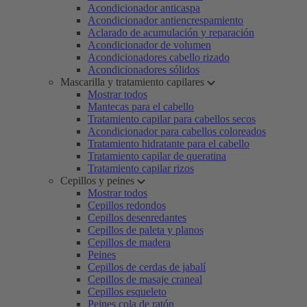
Acondicionador anticaspa
Acondicionador antiencrespamiento
Aclarado de acumulación y reparación
Acondicionador de volumen
Acondicionadores cabello rizado
Acondicionadores sólidos
Mascarilla y tratamiento capilares
Mostrar todos
Mantecas para el cabello
Tratamiento capilar para cabellos secos
Acondicionador para cabellos coloreados
Tratamiento hidratante para el cabello
Tratamiento capilar de queratina
Tratamiento capilar rizos
Cepillos y peines
Mostrar todos
Cepillos redondos
Cepillos desenredantes
Cepillos de paleta y planos
Cepillos de madera
Peines
Cepillos de cerdas de jabalí
Cepillos de masaje craneal
Cepillos esqueleto
Peines cola de ratón