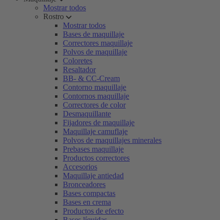
Mostrar todos
Rostro
Mostrar todos
Bases de maquillaje
Correctores maquillaje
Polvos de maquillaje
Coloretes
Resaltador
BB- & CC-Cream
Contorno maquillaje
Contornos maquillaje
Correctores de color
Desmaquillante
Fijadores de maquillaje
Maquillaje camuflaje
Polvos de maquillajes minerales
Prebases maquillaje
Productos correctores
Accesorios
Maquillaje antiedad
Bronceadores
Bases compactas
Bases en crema
Productos de efecto
Bases líquidas