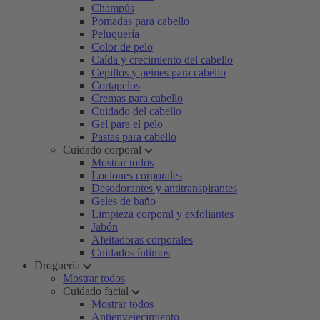
Champús
Pomadas para cabello
Peluquería
Color de pelo
Caída y crecimiento del cabello
Cepillos y peines para cabello
Cortapelos
Cremas para cabello
Cuidado del cabello
Gel para el pelo
Pastas para cabello
Cuidado corporal
Mostrar todos
Lociones corporales
Desodorantes y antitranspirantes
Geles de baño
Limpieza corporal y exfoliantes
Jabón
Afeitadoras corporales
Cuidados íntimos
Droguería
Mostrar todos
Cuidado facial
Mostrar todos
Antienvejecimiento