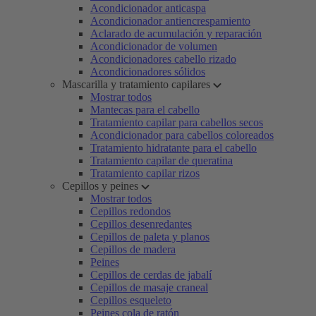
Acondicionador anticaspa
Acondicionador antiencrespamiento
Aclarado de acumulación y reparación
Acondicionador de volumen
Acondicionadores cabello rizado
Acondicionadores sólidos
Mascarilla y tratamiento capilares
Mostrar todos
Mantecas para el cabello
Tratamiento capilar para cabellos secos
Acondicionador para cabellos coloreados
Tratamiento hidratante para el cabello
Tratamiento capilar de queratina
Tratamiento capilar rizos
Cepillos y peines
Mostrar todos
Cepillos redondos
Cepillos desenredantes
Cepillos de paleta y planos
Cepillos de madera
Peines
Cepillos de cerdas de jabalí
Cepillos de masaje craneal
Cepillos esqueleto
Peines cola de ratón