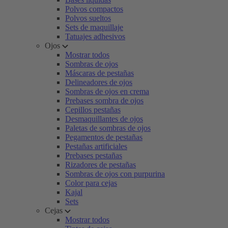
Polvos compactos
Polvos sueltos
Sets de maquillaje
Tatuajes adhesivos
Ojos
Mostrar todos
Sombras de ojos
Máscaras de pestañas
Delineadores de ojos
Sombras de ojos en crema
Prebases sombra de ojos
Cepillos pestañas
Desmaquillantes de ojos
Paletas de sombras de ojos
Pegamentos de pestañas
Pestañas artificiales
Prebases pestañas
Rizadores de pestañas
Sombras de ojos con purpurina
Color para cejas
Kajal
Sets
Cejas
Mostrar todos