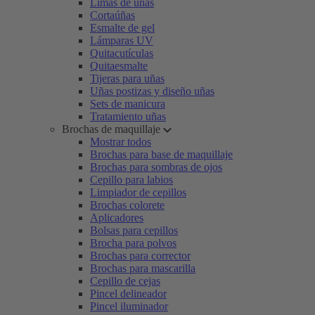
Limas de uñas
Cortaúñas
Esmalte de gel
Lámparas UV
Quitacutículas
Quitaesmalte
Tijeras para uñas
Uñas postizas y diseño uñas
Sets de manicura
Tratamiento uñas
Brochas de maquillaje
Mostrar todos
Brochas para base de maquillaje
Brochas para sombras de ojos
Cepillo para labios
Limpiador de cepillos
Brochas colorete
Aplicadores
Bolsas para cepillos
Brocha para polvos
Brochas para corrector
Brochas para mascarilla
Cepillo de cejas
Pincel delineador
Pincel iluminador