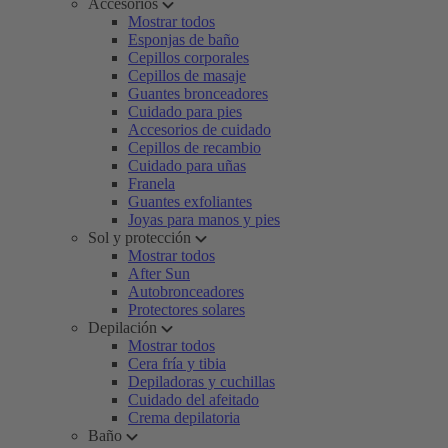
Accesorios
Mostrar todos
Esponjas de baño
Cepillos corporales
Cepillos de masaje
Guantes bronceadores
Cuidado para pies
Accesorios de cuidado
Cepillos de recambio
Cuidado para uñas
Franela
Guantes exfoliantes
Joyas para manos y pies
Sol y protección
Mostrar todos
After Sun
Autobronceadores
Protectores solares
Depilación
Mostrar todos
Cera fría y tibia
Depiladoras y cuchillas
Cuidado del afeitado
Crema depilatoria
Baño