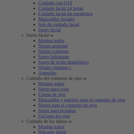
Cuidado con Q10
Cuidado facial 24 horas
Cuidado facial sin parabenos
Mascarillas faciales
Sets de cuidado facial
Spray facial
Suero facial
Mostrar todos
Sérum antiedad
Sérum colágeno
Suero hidratante
Suero de ácido hialurónico
Sérum vitamina c
Ampollas
Cuidado del contorno de ojos
Mostrar todos
Suero para cejas
Crema de ojos
Mascarillas y parches para el contorno de ojos
Sérum para el contorno de ojos
Suero para pestañas
Gel para los ojos
Cuidado de los labios
Mostrar todos
Bálsamo labial