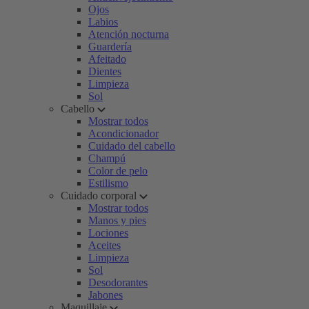
Ojos
Labios
Atención nocturna
Guardería
Afeitado
Dientes
Limpieza
Sol
Cabello
Mostrar todos
Acondicionador
Cuidado del cabello
Champú
Color de pelo
Estilismo
Cuidado corporal
Mostrar todos
Manos y pies
Lociones
Aceites
Limpieza
Sol
Desodorantes
Jabones
Maquillaje