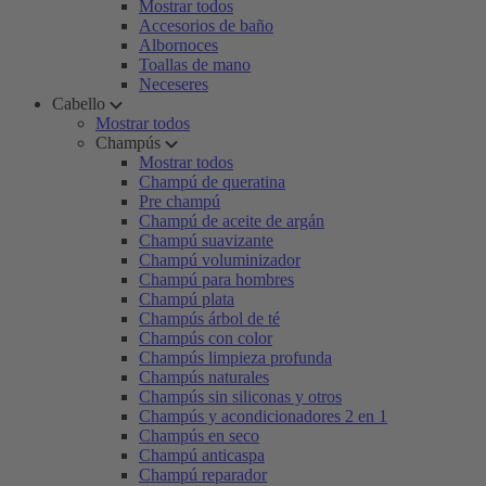
Mostrar todos
Accesorios de baño
Albornoces
Toallas de mano
Neceseres
Cabello
Mostrar todos
Champús
Mostrar todos
Champú de queratina
Pre champú
Champú de aceite de argán
Champú suavizante
Champú voluminizador
Champú para hombres
Champú plata
Champús árbol de té
Champús con color
Champús limpieza profunda
Champús naturales
Champús sin siliconas y otros
Champús y acondicionadores 2 en 1
Champús en seco
Champú anticaspa
Champú reparador