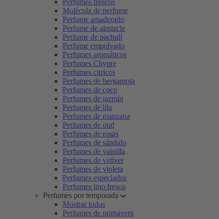
Perfumes frescos
Molécula de perfume
Perfume amaderado
Perfume de almizcle
Perfume de pachulí
Perfume empolvado
Perfumes aromáticos
Perfumes Chypre
Perfumes citricos
Perfumes de bergamota
Perfumes de coco
Perfumes de jazmín
Perfumes de lila
Perfumes de manzana
Perfumes de oud
Perfumes de rosas
Perfumes de sándalo
Perfumes de vainilla
Perfumes de vetiver
Perfumes de violeta
Perfumes especiados
Perfumes lino fresco
Perfumes por temporada
Mostrar todos
Perfumes de primavera