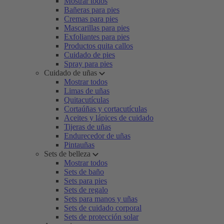
Mostrar todos
Bañeras para pies
Cremas para pies
Mascarillas para pies
Exfoliantes para pies
Productos quita callos
Cuidado de pies
Spray para pies
Cuidado de uñas
Mostrar todos
Limas de uñas
Quitacutículas
Cortaúñas y cortacutículas
Aceites y lápices de cuidado
Tijeras de uñas
Endurecedor de uñas
Pintauñas
Sets de belleza
Mostrar todos
Sets de baño
Sets para pies
Sets de regalo
Sets para manos y uñas
Sets de cuidado corporal
Sets de protección solar