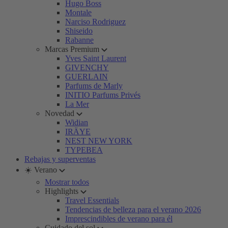
Hugo Boss
Montale
Narciso Rodriguez
Shiseido
Rabanne
Marcas Premium
Yves Saint Laurent
GIVENCHY
GUERLAIN
Parfums de Marly
INITIO Parfums Privés
La Mer
Novedad
Widian
IRÄYE
NEST NEW YORK
TYPEBEA
Rebajas y superventas
☀️ Verano
Mostrar todos
Highlights
Travel Essentials
Tendencias de belleza para el verano 2026
Imprescindibles de verano para él
Cuidado del sol