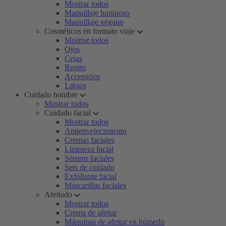
Mostrar todos
Maquillaje luminoso
Maquillaje vegano
Cosméticos en formato viaje
Mostrar todos
Ojos
Cejas
Rostro
Accesorios
Labios
Cuidado hombre
Mostrar todos
Cuidado facial
Mostrar todos
Antienvejecimiento
Cremas faciales
Limpieza facial
Sérums faciales
Sets de cuidado
Exfoliante facial
Mascarillas faciales
Afeitado
Mostrar todos
Crema de afeitar
Máquinas de afeitar en húmedo