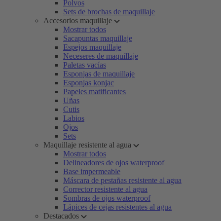
Polvos
Sets de brochas de maquillaje
Accesorios maquillaje
Mostrar todos
Sacapuntas maquillaje
Espejos maquillaje
Neceseres de maquillaje
Paletas vacías
Esponjas de maquillaje
Esponjas konjac
Papeles matificantes
Uñas
Cutis
Labios
Ojos
Sets
Maquillaje resistente al agua
Mostrar todos
Delineadores de ojos waterproof
Base impermeable
Máscara de pestañas resistente al agua
Corrector resistente al agua
Sombras de ojos waterproof
Lápices de cejas resistentes al agua
Destacados