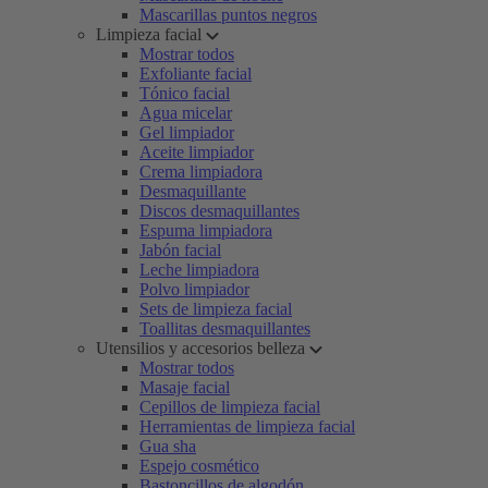
Mascarillas puntos negros
Limpieza facial
Mostrar todos
Exfoliante facial
Tónico facial
Agua micelar
Gel limpiador
Aceite limpiador
Crema limpiadora
Desmaquillante
Discos desmaquillantes
Espuma limpiadora
Jabón facial
Leche limpiadora
Polvo limpiador
Sets de limpieza facial
Toallitas desmaquillantes
Utensilios y accesorios belleza
Mostrar todos
Masaje facial
Cepillos de limpieza facial
Herramientas de limpieza facial
Gua sha
Espejo cosmético
Bastoncillos de algodón