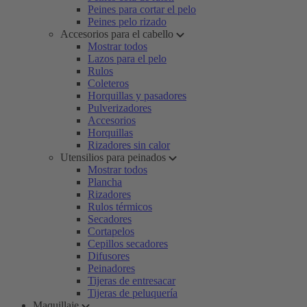
Peines para cortar el pelo
Peines pelo rizado
Accesorios para el cabello
Mostrar todos
Lazos para el pelo
Rulos
Coleteros
Horquillas y pasadores
Pulverizadores
Accesorios
Horquillas
Rizadores sin calor
Utensilios para peinados
Mostrar todos
Plancha
Rizadores
Rulos térmicos
Secadores
Cortapelos
Cepillos secadores
Difusores
Peinadores
Tijeras de entresacar
Tijeras de peluquería
Maquillaje