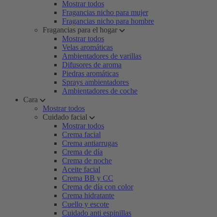
Mostrar todos
Fragancias nicho para mujer
Fragancias nicho para hombre
Fragancias para el hogar
Mostrar todos
Velas aromáticas
Ambientadores de varillas
Difusores de aroma
Piedras aromáticas
Sprays ambientadores
Ambientadores de coche
Cara
Mostrar todos
Cuidado facial
Mostrar todos
Crema facial
Crema antiarrugas
Crema de día
Crema de noche
Aceite facial
Crema BB y CC
Crema de día con color
Crema hidratante
Cuello y escote
Cuidado anti espinillas