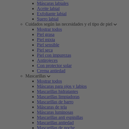
Máscaras labiales
Aceite labial
Exfoliante labial
Suero labial
Cuidados según las necesidades y el tipo de piel
Mostrar todos
Piel grasa
Piel mixta
Piel sensible
Piel seca
Piel con impurezas
Antirojeces
Con protector solar
Crema antiedad
Mascarillas
Mostrar todos
Máscaras para ojos y labios
Mascarillas hidratantes
Mascarillas limpiadoras
Mascarillas de barro
Máscaras de tela
Máscaras luminosas
Mascarillas anti espinillas
Mascarillas antiedad
Mascarillas de noche