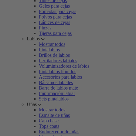
Tintes de cejas
Geles para cejas
Pomadas para cejas
Polvos para cejas
Lápices de cejas
Pinzas
Tijeras para cejas
Labios
Mostrar todos
Pintalabios
Brillos de labios
Perfiladores labiales
Voluminizadores de labios
Pintalabios líquidos
Accesorios para labios
Bálsamos labiales
Barra de labios mate
Imprimación labial
Sets pintalabios
Uñas
Mostrar todos
Esmalte de uñas
Capa base
Tops coats
Endurecedor de uñas