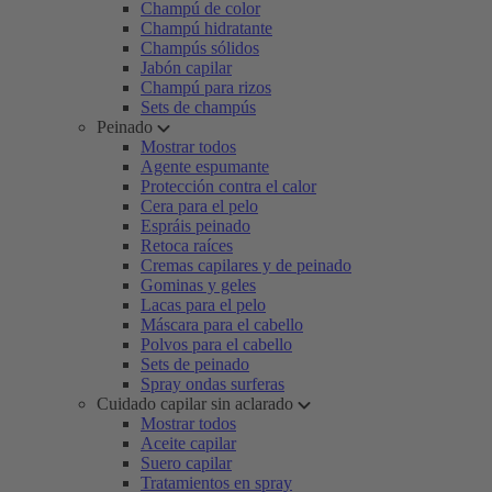
Champú de color
Champú hidratante
Champús sólidos
Jabón capilar
Champú para rizos
Sets de champús
Peinado
Mostrar todos
Agente espumante
Protección contra el calor
Cera para el pelo
Espráis peinado
Retoca raíces
Cremas capilares y de peinado
Gominas y geles
Lacas para el pelo
Máscara para el cabello
Polvos para el cabello
Sets de peinado
Spray ondas surferas
Cuidado capilar sin aclarado
Mostrar todos
Aceite capilar
Suero capilar
Tratamientos en spray