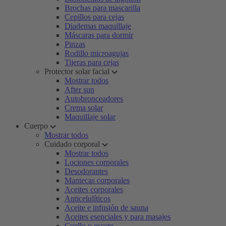
Brochas para mascarilla
Cepillos para cejas
Diademas maquillaje
Máscaras para dormir
Pinzas
Rodillo microagujas
Tijeras para cejas
Protector solar facial
Mostrar todos
After sun
Autobronceadores
Crema solar
Maquillaje solar
Cuerpo
Mostrar todos
Cuidado corporal
Mostrar todos
Lociones corporales
Desodorantes
Mantecas corporales
Aceites corporales
Anticelulíticos
Aceite e infusión de sauna
Aceites esenciales y para masajes
Cuello y escote