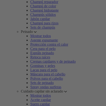
Champú reparador
Champú de color
Champú hidratante
Champús sólidos
Jabón capilar
Champú para rizos
Sets de champús
Peinado
Mostrar todos
Agente espumante
Protección contra el calor
Cera para el pelo
Espráis peinado
Retoca raíces
Cremas capilares y de peinado
Gominas y geles
Lacas para el pelo
Máscara para el cabello
Polvos para el cabello
Sets de peinado
Spray ondas surferas
Cuidado capilar sin aclarado
Mostrar todos
Aceite capilar
Suero capilar