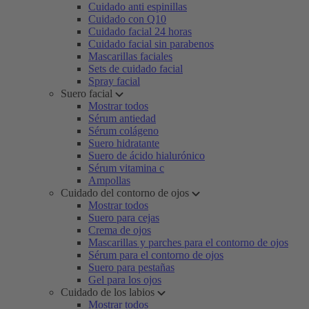
Cuidado anti espinillas
Cuidado con Q10
Cuidado facial 24 horas
Cuidado facial sin parabenos
Mascarillas faciales
Sets de cuidado facial
Spray facial
Suero facial
Mostrar todos
Sérum antiedad
Sérum colágeno
Suero hidratante
Suero de ácido hialurónico
Sérum vitamina c
Ampollas
Cuidado del contorno de ojos
Mostrar todos
Suero para cejas
Crema de ojos
Mascarillas y parches para el contorno de ojos
Sérum para el contorno de ojos
Suero para pestañas
Gel para los ojos
Cuidado de los labios
Mostrar todos