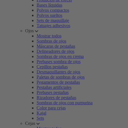
Bases líquidas
Polvos compactos
Polvos sueltos
Sets de maquillaje
Tatuajes adhesivos
Ojos
Mostrar todos
Sombras de ojos
Máscaras de pestañas
Delineadores de ojos
Sombras de ojos en crema
Prebases sombra de ojos
Cepillos pestañas
Desmaquillantes de ojos
Paletas de sombras de ojos
Pegamentos de pestañas
Pestañas artificiales
Prebases pestañas
Rizadores de pestañas
Sombras de ojos con purpurina
Color para cejas
Kajal
Sets
Cejas