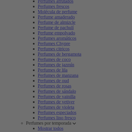
Perfumes afrutados
Perfumes frescos
Molécula de perfume
Perfume amaderado
Perfume de almizcle
Perfume de pachulí
Perfume empolvado
Perfumes aromáticos
Perfumes Chypre
Perfumes citricos
Perfumes de bergamota
Perfumes de coco
Perfumes de jazmín
Perfumes de lila
Perfumes de manzana
Perfumes de oud
Perfumes de rosas
Perfumes de sándalo
Perfumes de vainilla
Perfumes de vetiver
Perfumes de violeta
Perfumes especiados
Perfumes lino fresco
Perfumes por temporada
Mostrar todos