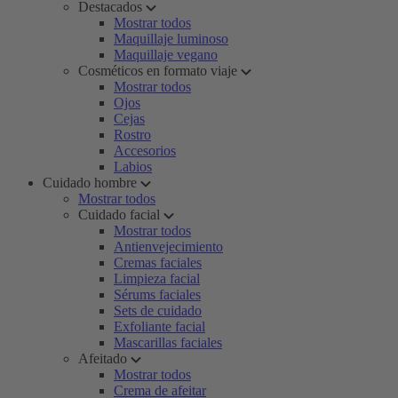
Destacados
Mostrar todos
Maquillaje luminoso
Maquillaje vegano
Cosméticos en formato viaje
Mostrar todos
Ojos
Cejas
Rostro
Accesorios
Labios
Cuidado hombre
Mostrar todos
Cuidado facial
Mostrar todos
Antienvejecimiento
Cremas faciales
Limpieza facial
Sérums faciales
Sets de cuidado
Exfoliante facial
Mascarillas faciales
Afeitado
Mostrar todos
Crema de afeitar