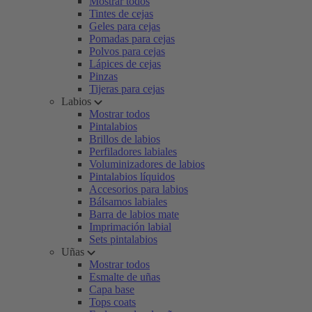
Mostrar todos
Tintes de cejas
Geles para cejas
Pomadas para cejas
Polvos para cejas
Lápices de cejas
Pinzas
Tijeras para cejas
Labios
Mostrar todos
Pintalabios
Brillos de labios
Perfiladores labiales
Voluminizadores de labios
Pintalabios líquidos
Accesorios para labios
Bálsamos labiales
Barra de labios mate
Imprimación labial
Sets pintalabios
Uñas
Mostrar todos
Esmalte de uñas
Capa base
Tops coats