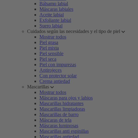
Bálsamo labial
Máscaras labiales
Aceite labial
Exfoliante labial
Suero labial
Cuidados según las necesidades y el tipo de piel
Mostrar todos
Piel grasa
Piel mixta
Piel sensible
Piel seca
Piel con impurezas
Antirojeces
Con protector solar
Crema antiedad
Mascarillas
Mostrar todos
Máscaras para ojos y labios
Mascarillas hidratantes
Mascarillas limpiadoras
Mascarillas de barro
Máscaras de tela
Máscaras luminosas
Mascarillas anti espinillas
Mascarillas antiedad