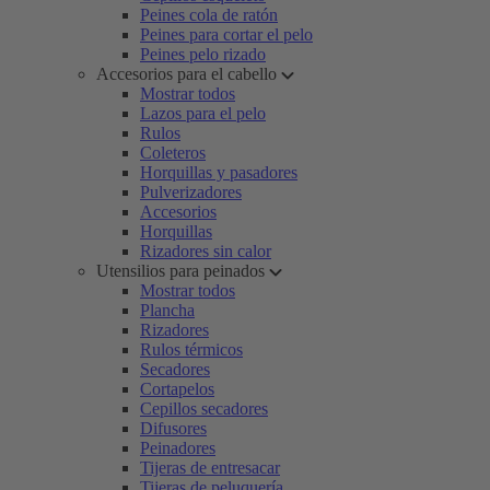
Peines cola de ratón
Peines para cortar el pelo
Peines pelo rizado
Accesorios para el cabello
Mostrar todos
Lazos para el pelo
Rulos
Coleteros
Horquillas y pasadores
Pulverizadores
Accesorios
Horquillas
Rizadores sin calor
Utensilios para peinados
Mostrar todos
Plancha
Rizadores
Rulos térmicos
Secadores
Cortapelos
Cepillos secadores
Difusores
Peinadores
Tijeras de entresacar
Tijeras de peluquería