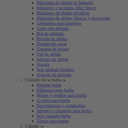
Máquinas de afeitar en húmedo
Bálsamos y lociones After Shave
Máquinas de afeitar eléctricas
Máquinas de afeitar clásicas y accesorios
Afeitadora para hombres
Antes del afeitado
Bol de afeitado
Brocha de afeitar
Depilación nasal
Espuma de afeitar
Gel de afeitar
Jabones de afeitar
Navaja
Sets afeitado hombre
Soporte de afeitado
Cuidado de la barba
Mostrar todos
Bálsamos para barba
Peines y cepillos para barba
Aceites para barba
Recortadoras y cortabarbas
Jabones y champús para barba
Sets cuidado barba
Tijeras para barba
Cabello