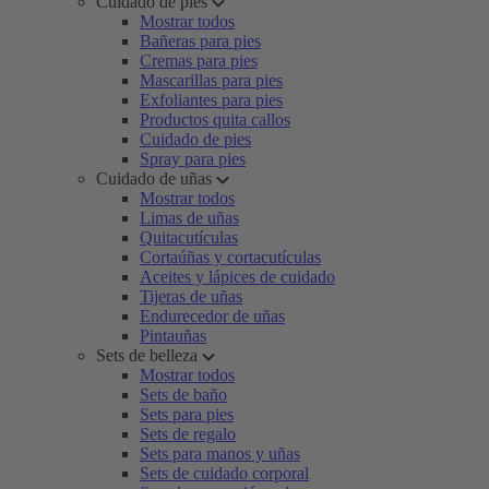
Cuidado de pies
Mostrar todos
Bañeras para pies
Cremas para pies
Mascarillas para pies
Exfoliantes para pies
Productos quita callos
Cuidado de pies
Spray para pies
Cuidado de uñas
Mostrar todos
Limas de uñas
Quitacutículas
Cortaúñas y cortacutículas
Aceites y lápices de cuidado
Tijeras de uñas
Endurecedor de uñas
Pintauñas
Sets de belleza
Mostrar todos
Sets de baño
Sets para pies
Sets de regalo
Sets para manos y uñas
Sets de cuidado corporal