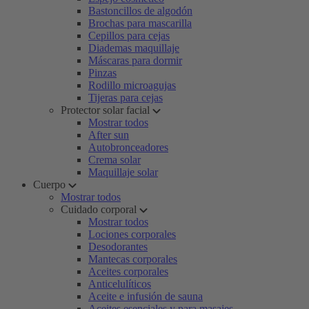
Bastoncillos de algodón
Brochas para mascarilla
Cepillos para cejas
Diademas maquillaje
Máscaras para dormir
Pinzas
Rodillo microagujas
Tijeras para cejas
Protector solar facial
Mostrar todos
After sun
Autobronceadores
Crema solar
Maquillaje solar
Cuerpo
Mostrar todos
Cuidado corporal
Mostrar todos
Lociones corporales
Desodorantes
Mantecas corporales
Aceites corporales
Anticelulíticos
Aceite e infusión de sauna
Aceites esenciales y para masajes