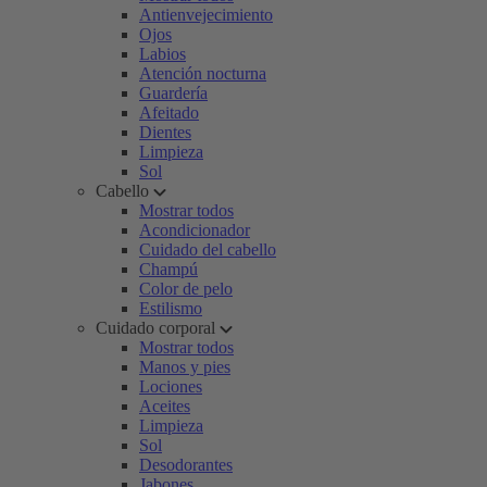
Antienvejecimiento
Ojos
Labios
Atención nocturna
Guardería
Afeitado
Dientes
Limpieza
Sol
Cabello
Mostrar todos
Acondicionador
Cuidado del cabello
Champú
Color de pelo
Estilismo
Cuidado corporal
Mostrar todos
Manos y pies
Lociones
Aceites
Limpieza
Sol
Desodorantes
Jabones