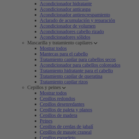
Acondicionador hidratante
Acondicionador anticaspa
Acondicionador antiencrespamiento
Aclarado de acumulación y reparación
Acondicionador de volumen
Acondicionadores cabello rizado
Acondicionadores sólidos
Mascarilla y tratamiento capilares
Mostrar todos
Mantecas para el cabello
Tratamiento capilar para cabellos secos
Acondicionador para cabellos coloreados
Tratamiento hidratante para el cabello
Tratamiento capilar de queratina
Tratamiento capilar rizos
Cepillos y peines
Mostrar todos
Cepillos redondos
Cepillos desenredantes
Cepillos de paleta y planos
Cepillos de madera
Peines
Cepillos de cerdas de jabalí
Cepillos de masaje craneal
Cepillos esqueleto