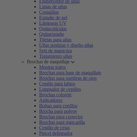
Endurecedor de uñas
Limas de uñas
Cortaúñas
Esmalte de gel
Lámparas UV
Quitacutículas
Quitaesmalte
Tijeras para uñas
Uñas postizas y diseño uñas
Sets de manicura
Tratamiento uñas
Brochas de maquillaje
Mostrar todos
Brochas para base de maquillaje
Brochas para sombras de ojos
Cepillo para labios
Limpiador de cepillos
Brochas colorete
Aplicadores
Bolsas para cepillos
Brocha para polvos
Brochas para corrector
Brochas para mascarilla
Cepillo de cejas
Pincel delineador