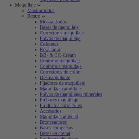
Maquillaje
Mostrar todos
Rostro
Mostrar todos
Bases de maquillaje
Correctores maquillaje
Polvos de maquillaje
Coloretes
Resaltador
BB- & CC-Cream
Contorno maquillaje
Contornos maquillaje
Correctores de color
Desmaquillante
Fijadores de maquillaje
Maquillaje camuflaje
Polvos de maquillajes minerales
Prebases maquillaje
Productos correctores
Accesorios
Maquillaje antiedad
Bronceadores
Bases compactas
Bases en crema
Productos de efecto