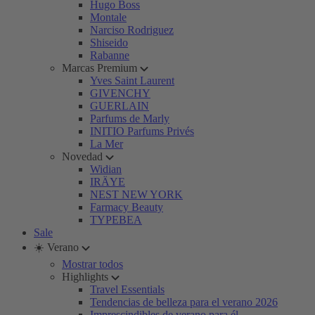
Hugo Boss
Montale
Narciso Rodriguez
Shiseido
Rabanne
Marcas Premium
Yves Saint Laurent
GIVENCHY
GUERLAIN
Parfums de Marly
INITIO Parfums Privés
La Mer
Novedad
Widian
IRÄYE
NEST NEW YORK
Farmacy Beauty
TYPEBEA
Sale
☀️ Verano
Mostrar todos
Highlights
Travel Essentials
Tendencias de belleza para el verano 2026
Imprescindibles de verano para él