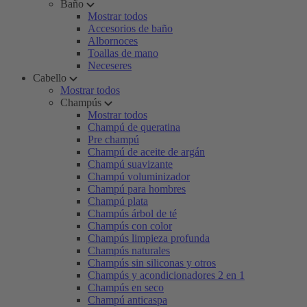
Baño
Mostrar todos
Accesorios de baño
Albornoces
Toallas de mano
Neceseres
Cabello
Mostrar todos
Champús
Mostrar todos
Champú de queratina
Pre champú
Champú de aceite de argán
Champú suavizante
Champú voluminizador
Champú para hombres
Champú plata
Champús árbol de té
Champús con color
Champús limpieza profunda
Champús naturales
Champús sin siliconas y otros
Champús y acondicionadores 2 en 1
Champús en seco
Champú anticaspa