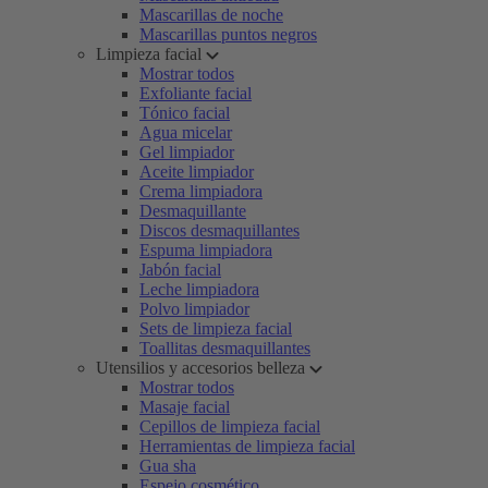
Mascarillas de noche
Mascarillas puntos negros
Limpieza facial
Mostrar todos
Exfoliante facial
Tónico facial
Agua micelar
Gel limpiador
Aceite limpiador
Crema limpiadora
Desmaquillante
Discos desmaquillantes
Espuma limpiadora
Jabón facial
Leche limpiadora
Polvo limpiador
Sets de limpieza facial
Toallitas desmaquillantes
Utensilios y accesorios belleza
Mostrar todos
Masaje facial
Cepillos de limpieza facial
Herramientas de limpieza facial
Gua sha
Espejo cosmético