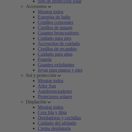
Sets de protección solar
Accesorios
Mostrar todos
Esponjas de baño
Cepillos corporales
Cepillos de masaje
Guantes bronceadores
Cuidado para pies
Accesorios de cuidado
Cepillos de recambio
Cuidado para uñas
Franela
Guantes exfoliantes
Joyas para manos y pies
Sol y protección
Mostrar todos
After Sun
Autobronceadores
Protectores solares
Depilación
Mostrar todos
Cera fría y tibia
Depiladoras y cuchillas
Cuidado del afeitado
Crema depilatoria