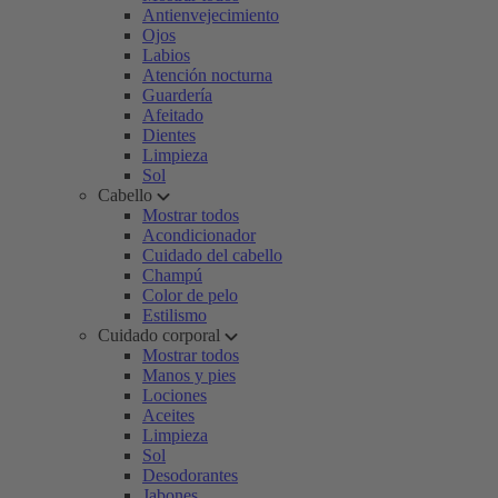
Antienvejecimiento
Ojos
Labios
Atención nocturna
Guardería
Afeitado
Dientes
Limpieza
Sol
Cabello
Mostrar todos
Acondicionador
Cuidado del cabello
Champú
Color de pelo
Estilismo
Cuidado corporal
Mostrar todos
Manos y pies
Lociones
Aceites
Limpieza
Sol
Desodorantes
Jabones