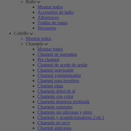
Baño
Mostrar todos
Accesorios de baño
Albornoces
Toallas de mano
Neceseres
Cabello
Mostrar todos
Champús
Mostrar todos
Champú de queratina
Pre champú
Champú de aceite de argán
Champú suavizante
Champú voluminizador
Champú para hombres
Champú plata
Champús árbol de té
Champús con color
Champús limpieza profunda
Champús naturales
Champús sin siliconas y otros
Champús y acondicionadores 2 en 1
Champús en seco
Champú anticaspa