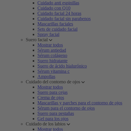
Cuidado anti espinillas
Cuidado con Q10
Cuidado facial 24 horas
Cuidado facial sin parabenos
Mascarillas faciales
Sets de cuidado facial
Spray facial
Suero facial
Mostrar todos
Sérum antiedad
Sérum colágeno
Suero hidratante
Suero de ácido hialurónico
Sérum vitamina c
Ampollas
Cuidado del contorno de ojos
Mostrar todos
Suero para cejas
Crema de ojos
Mascarillas y parches para el contorno de ojos
Sérum para el contorno de ojos
Suero para pestañas
Gel para los ojos
Cuidado de los labios
Mostrar todos