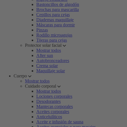
Bastoncillos de algodón
Brochas para mascarilla
Cepillos para cejas
Diademas maquillaje
Máscaras para dormir
Pinzas
Rodillo microagujas
Tijeras para cejas
Protector solar facial
Mostrar todos
After sun
Autobronceadores
Crema solar
Maquillaje solar
Cuerpo
Mostrar todos
Cuidado corporal
Mostrar todos
Lociones corporales
Desodorantes
Mantecas corporales
Aceites corporales
Anticelulíticos
Aceite e infusión de sauna
Aceites esenciales y para masajes