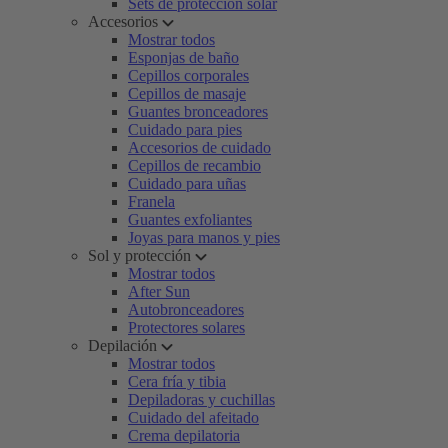
Sets de protección solar
Accesorios
Mostrar todos
Esponjas de baño
Cepillos corporales
Cepillos de masaje
Guantes bronceadores
Cuidado para pies
Accesorios de cuidado
Cepillos de recambio
Cuidado para uñas
Franela
Guantes exfoliantes
Joyas para manos y pies
Sol y protección
Mostrar todos
After Sun
Autobronceadores
Protectores solares
Depilación
Mostrar todos
Cera fría y tibia
Depiladoras y cuchillas
Cuidado del afeitado
Crema depilatoria