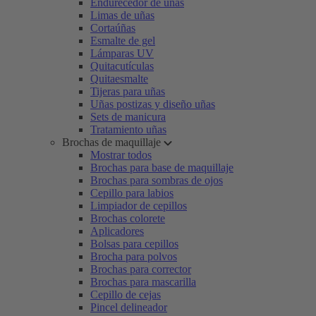
Endurecedor de uñas
Limas de uñas
Cortaúñas
Esmalte de gel
Lámparas UV
Quitacutículas
Quitaesmalte
Tijeras para uñas
Uñas postizas y diseño uñas
Sets de manicura
Tratamiento uñas
Brochas de maquillaje
Mostrar todos
Brochas para base de maquillaje
Brochas para sombras de ojos
Cepillo para labios
Limpiador de cepillos
Brochas colorete
Aplicadores
Bolsas para cepillos
Brocha para polvos
Brochas para corrector
Brochas para mascarilla
Cepillo de cejas
Pincel delineador