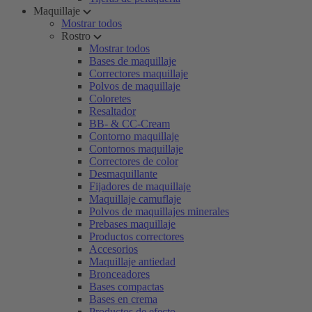
Maquillaje
Mostrar todos
Rostro
Mostrar todos
Bases de maquillaje
Correctores maquillaje
Polvos de maquillaje
Coloretes
Resaltador
BB- & CC-Cream
Contorno maquillaje
Contornos maquillaje
Correctores de color
Desmaquillante
Fijadores de maquillaje
Maquillaje camuflaje
Polvos de maquillajes minerales
Prebases maquillaje
Productos correctores
Accesorios
Maquillaje antiedad
Bronceadores
Bases compactas
Bases en crema
Productos de efecto