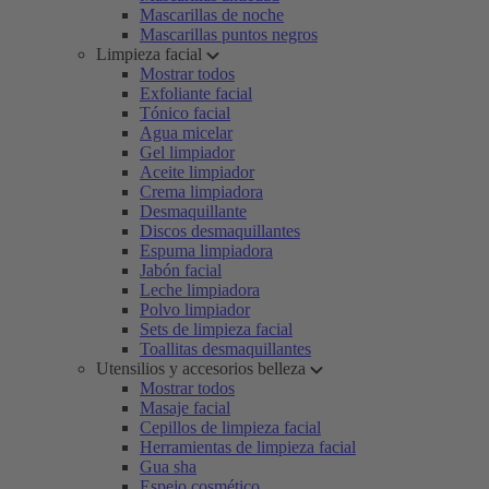
Mascarillas de noche
Mascarillas puntos negros
Limpieza facial
Mostrar todos
Exfoliante facial
Tónico facial
Agua micelar
Gel limpiador
Aceite limpiador
Crema limpiadora
Desmaquillante
Discos desmaquillantes
Espuma limpiadora
Jabón facial
Leche limpiadora
Polvo limpiador
Sets de limpieza facial
Toallitas desmaquillantes
Utensilios y accesorios belleza
Mostrar todos
Masaje facial
Cepillos de limpieza facial
Herramientas de limpieza facial
Gua sha
Espejo cosmético