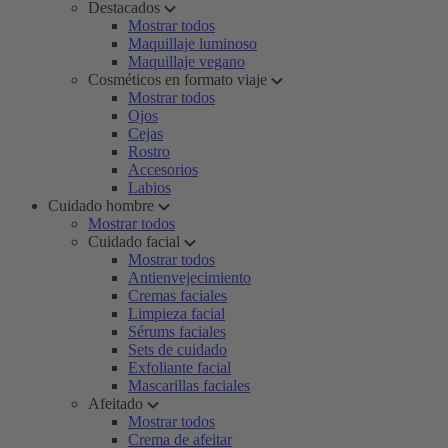
Destacados
Mostrar todos
Maquillaje luminoso
Maquillaje vegano
Cosméticos en formato viaje
Mostrar todos
Ojos
Cejas
Rostro
Accesorios
Labios
Cuidado hombre
Mostrar todos
Cuidado facial
Mostrar todos
Antienvejecimiento
Cremas faciales
Limpieza facial
Sérums faciales
Sets de cuidado
Exfoliante facial
Mascarillas faciales
Afeitado
Mostrar todos
Crema de afeitar