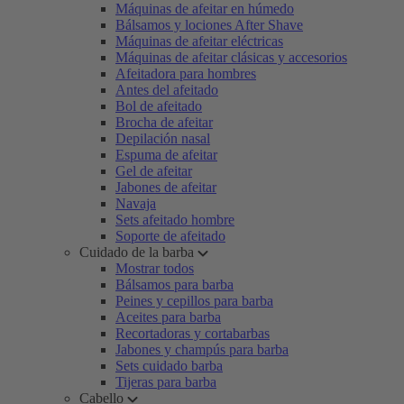
Máquinas de afeitar en húmedo
Bálsamos y lociones After Shave
Máquinas de afeitar eléctricas
Máquinas de afeitar clásicas y accesorios
Afeitadora para hombres
Antes del afeitado
Bol de afeitado
Brocha de afeitar
Depilación nasal
Espuma de afeitar
Gel de afeitar
Jabones de afeitar
Navaja
Sets afeitado hombre
Soporte de afeitado
Cuidado de la barba
Mostrar todos
Bálsamos para barba
Peines y cepillos para barba
Aceites para barba
Recortadoras y cortabarbas
Jabones y champús para barba
Sets cuidado barba
Tijeras para barba
Cabello