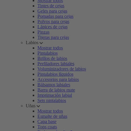
Mostrar todos
Tintes de cejas
Geles para cejas
Pomadas para cejas
Polvos para cejas
Lápices de cejas
Pinzas
Tijeras para cejas
Labios
Mostrar todos
Pintalabios
Brillos de labios
Perfiladores labiales
Voluminizadores de labios
Pintalabios líquidos
Accesorios para labios
Bálsamos labiales
Barra de labios mate
Imprimación labial
Sets pintalabios
Uñas
Mostrar todos
Esmalte de uñas
Capa base
Tops coats