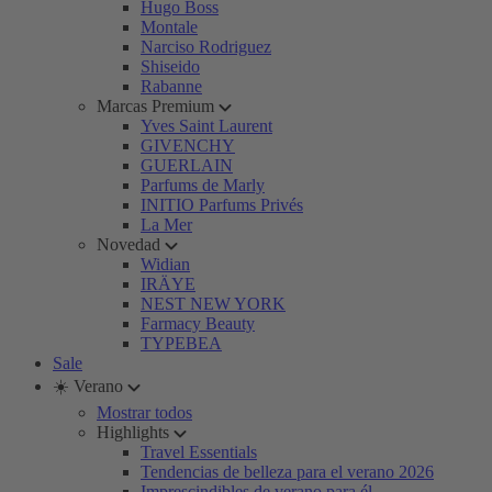
Hugo Boss
Montale
Narciso Rodriguez
Shiseido
Rabanne
Marcas Premium
Yves Saint Laurent
GIVENCHY
GUERLAIN
Parfums de Marly
INITIO Parfums Privés
La Mer
Novedad
Widian
IRÄYE
NEST NEW YORK
Farmacy Beauty
TYPEBEA
Sale
☀️ Verano
Mostrar todos
Highlights
Travel Essentials
Tendencias de belleza para el verano 2026
Imprescindibles de verano para él