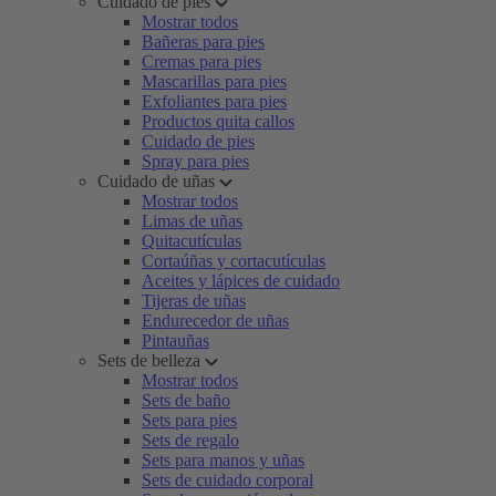
Cuidado de pies
Mostrar todos
Bañeras para pies
Cremas para pies
Mascarillas para pies
Exfoliantes para pies
Productos quita callos
Cuidado de pies
Spray para pies
Cuidado de uñas
Mostrar todos
Limas de uñas
Quitacutículas
Cortaúñas y cortacutículas
Aceites y lápices de cuidado
Tijeras de uñas
Endurecedor de uñas
Pintauñas
Sets de belleza
Mostrar todos
Sets de baño
Sets para pies
Sets de regalo
Sets para manos y uñas
Sets de cuidado corporal