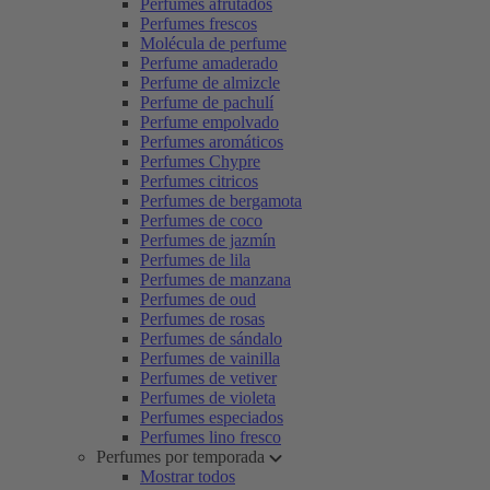
Perfumes afrutados
Perfumes frescos
Molécula de perfume
Perfume amaderado
Perfume de almizcle
Perfume de pachulí
Perfume empolvado
Perfumes aromáticos
Perfumes Chypre
Perfumes citricos
Perfumes de bergamota
Perfumes de coco
Perfumes de jazmín
Perfumes de lila
Perfumes de manzana
Perfumes de oud
Perfumes de rosas
Perfumes de sándalo
Perfumes de vainilla
Perfumes de vetiver
Perfumes de violeta
Perfumes especiados
Perfumes lino fresco
Perfumes por temporada
Mostrar todos