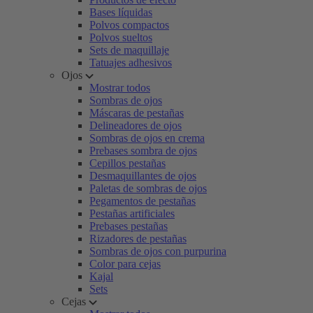
Bases líquidas
Polvos compactos
Polvos sueltos
Sets de maquillaje
Tatuajes adhesivos
Ojos
Mostrar todos
Sombras de ojos
Máscaras de pestañas
Delineadores de ojos
Sombras de ojos en crema
Prebases sombra de ojos
Cepillos pestañas
Desmaquillantes de ojos
Paletas de sombras de ojos
Pegamentos de pestañas
Pestañas artificiales
Prebases pestañas
Rizadores de pestañas
Sombras de ojos con purpurina
Color para cejas
Kajal
Sets
Cejas