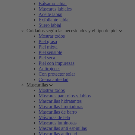
Bálsamo labial
Máscaras labiales
Aceite labial
Exfoliante labial
Suero labial
Cuidados según las necesidades y el tipo de piel
Mostrar todos
Piel grasa
Piel mixta
Piel sensible
Piel seca
Piel con impurezas
Antirojeces
Con protector solar
Crema antiedad
Mascarillas
Mostrar todos
Máscaras para ojos y labios
Mascarillas hidratantes
Mascarillas limpiadoras
Mascarillas de barro
Máscaras de tela
Máscaras luminosas
Mascarillas anti espinillas
Mascarillas antiedad