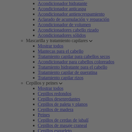
Acondicionador hidratante
Acondicionador anticaspa
Acondicionador antiencrespamiento
Aclarado de acumulación y reparación
Acondicionador de volumen
Acondicionadores cabello rizado
Acondicionadores sólidos
Mascarilla y tratamiento capilares
Mostrar todos
Mantecas para el cabello
Tratamiento capilar para cabellos secos
Acondicionador para cabellos coloreados
Tratamiento hidratante para el cabello
Tratamiento capilar de queratina
Tratamiento capilar rizos
Cepillos y peines
Mostrar todos
Cepillos redondos
Cepillos desenredantes
Cepillos de paleta y planos
Cepillos de madera
Peines
Cepillos de cerdas de jabalí
Cepillos de masaje craneal
Cepillos esqueleto