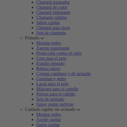
Champú reparador
Champú de color
Champú hidratante
Champús sólidos
Jabón capilar
Champú para rizos
Sets de champús
Peinado
Mostrar todos
Agente espumante
Protección contra el calor
Cera para el pelo
Espráis peinado
Retoca raíces
Cremas capilares y de peinado
Gominas y geles
Lacas para el pelo
Máscara para el cabello
Polvos para el cabello
Sets de peinado
Spray ondas surferas
Cuidado capilar sin aclarado
Mostrar todos
Aceite capilar
Suero capilar