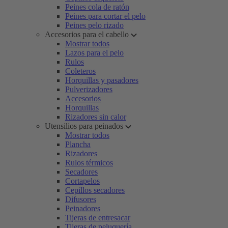
Peines cola de ratón
Peines para cortar el pelo
Peines pelo rizado
Accesorios para el cabello
Mostrar todos
Lazos para el pelo
Rulos
Coleteros
Horquillas y pasadores
Pulverizadores
Accesorios
Horquillas
Rizadores sin calor
Utensilios para peinados
Mostrar todos
Plancha
Rizadores
Rulos térmicos
Secadores
Cortapelos
Cepillos secadores
Difusores
Peinadores
Tijeras de entresacar
Tijeras de peluquería