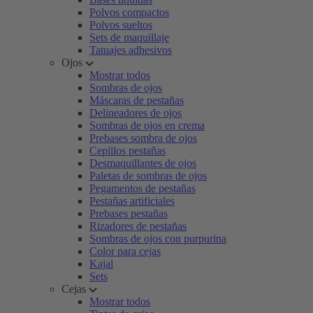
Polvos compactos
Polvos sueltos
Sets de maquillaje
Tatuajes adhesivos
Ojos
Mostrar todos
Sombras de ojos
Máscaras de pestañas
Delineadores de ojos
Sombras de ojos en crema
Prebases sombra de ojos
Cepillos pestañas
Desmaquillantes de ojos
Paletas de sombras de ojos
Pegamentos de pestañas
Pestañas artificiales
Prebases pestañas
Rizadores de pestañas
Sombras de ojos con purpurina
Color para cejas
Kajal
Sets
Cejas
Mostrar todos