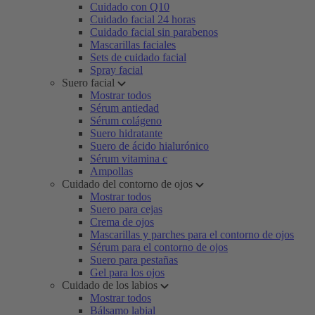
Cuidado con Q10
Cuidado facial 24 horas
Cuidado facial sin parabenos
Mascarillas faciales
Sets de cuidado facial
Spray facial
Suero facial
Mostrar todos
Sérum antiedad
Sérum colágeno
Suero hidratante
Suero de ácido hialurónico
Sérum vitamina c
Ampollas
Cuidado del contorno de ojos
Mostrar todos
Suero para cejas
Crema de ojos
Mascarillas y parches para el contorno de ojos
Sérum para el contorno de ojos
Suero para pestañas
Gel para los ojos
Cuidado de los labios
Mostrar todos
Bálsamo labial