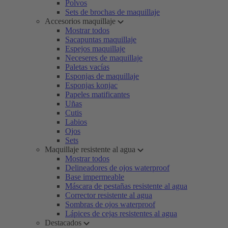
Polvos
Sets de brochas de maquillaje
Accesorios maquillaje
Mostrar todos
Sacapuntas maquillaje
Espejos maquillaje
Neceseres de maquillaje
Paletas vacías
Esponjas de maquillaje
Esponjas konjac
Papeles matificantes
Uñas
Cutis
Labios
Ojos
Sets
Maquillaje resistente al agua
Mostrar todos
Delineadores de ojos waterproof
Base impermeable
Máscara de pestañas resistente al agua
Corrector resistente al agua
Sombras de ojos waterproof
Lápices de cejas resistentes al agua
Destacados