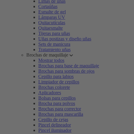
Limas de uñas
Cortaúñas
Esmalte de gel
Lámparas UV
Quitacutículas
Quitaesmalte
Tijeras para uñas
Uñas postizas y diseño uñas
Sets de manicura
Tratamiento uñas
Brochas de maquillaje
Mostrar todos
Brochas para base de maquillaje
Brochas para sombras de ojos
Cepillo para labios
Limpiador de cepillos
Brochas colorete
Aplicadores
Bolsas para cepillos
Brocha para polvos
Brochas para corrector
Brochas para mascarilla
Cepillo de cejas
Pincel delineador
Pincel iluminador