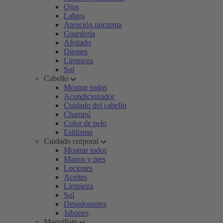
Ojos
Labios
Atención nocturna
Guardería
Afeitado
Dientes
Limpieza
Sol
Cabello
Mostrar todos
Acondicionador
Cuidado del cabello
Champú
Color de pelo
Estilismo
Cuidado corporal
Mostrar todos
Manos y pies
Lociones
Aceites
Limpieza
Sol
Desodorantes
Jabones
Maquillaje