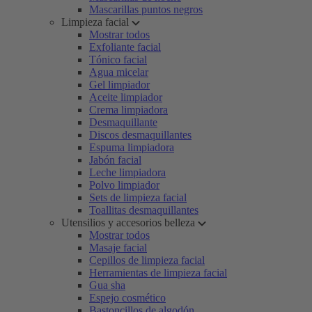
Mascarillas puntos negros
Limpieza facial
Mostrar todos
Exfoliante facial
Tónico facial
Agua micelar
Gel limpiador
Aceite limpiador
Crema limpiadora
Desmaquillante
Discos desmaquillantes
Espuma limpiadora
Jabón facial
Leche limpiadora
Polvo limpiador
Sets de limpieza facial
Toallitas desmaquillantes
Utensilios y accesorios belleza
Mostrar todos
Masaje facial
Cepillos de limpieza facial
Herramientas de limpieza facial
Gua sha
Espejo cosmético
Bastoncillos de algodón