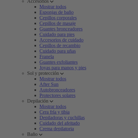
Accesorios
Mostrar todos
Esponjas de baño
Cepillos corporales
Cepillos de masaje
Guantes bronceadores
Cuidado para pies
Accesorios de cuidado
Cepillos de recambio
Cuidado para uñas
Franela
Guantes exfoliantes
Joyas para manos y pies
Sol y protección
Mostrar todos
After Sun
Autobronceadores
Protectores solares
Depilación
Mostrar todos
Cera fría y tibia
Depiladoras y cuchillas
Cuidado del afeitado
Crema depilatoria
Baño