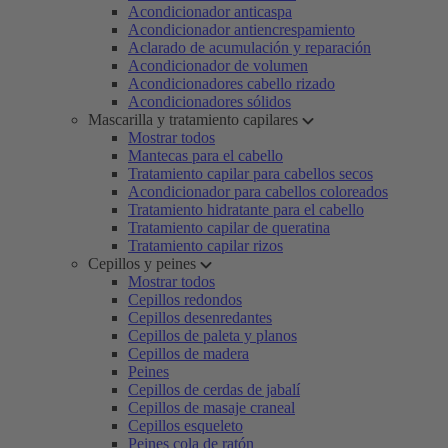
Acondicionador anticaspa
Acondicionador antiencrespamiento
Aclarado de acumulación y reparación
Acondicionador de volumen
Acondicionadores cabello rizado
Acondicionadores sólidos
Mascarilla y tratamiento capilares
Mostrar todos
Mantecas para el cabello
Tratamiento capilar para cabellos secos
Acondicionador para cabellos coloreados
Tratamiento hidratante para el cabello
Tratamiento capilar de queratina
Tratamiento capilar rizos
Cepillos y peines
Mostrar todos
Cepillos redondos
Cepillos desenredantes
Cepillos de paleta y planos
Cepillos de madera
Peines
Cepillos de cerdas de jabalí
Cepillos de masaje craneal
Cepillos esqueleto
Peines cola de ratón