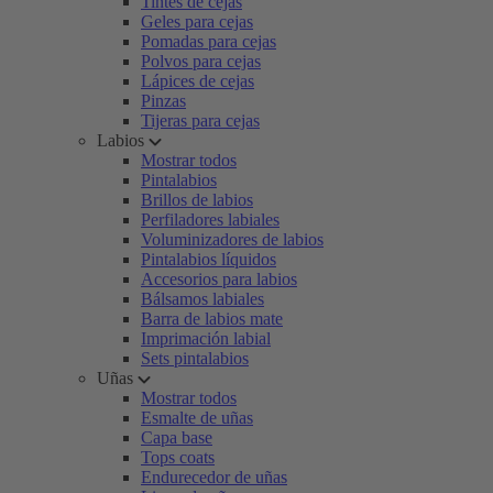
Tintes de cejas
Geles para cejas
Pomadas para cejas
Polvos para cejas
Lápices de cejas
Pinzas
Tijeras para cejas
Labios
Mostrar todos
Pintalabios
Brillos de labios
Perfiladores labiales
Voluminizadores de labios
Pintalabios líquidos
Accesorios para labios
Bálsamos labiales
Barra de labios mate
Imprimación labial
Sets pintalabios
Uñas
Mostrar todos
Esmalte de uñas
Capa base
Tops coats
Endurecedor de uñas