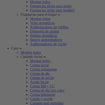
Mostrar todos
Fragancias nicho para mujer
Fragancias nicho para hombre
Fragancias para el hogar
Mostrar todos
Velas aromáticas
Ambientadores de varillas
Difusores de aroma
Piedras aromáticas
Sprays ambientadores
Ambientadores de coche
Cara
Mostrar todos
Cuidado facial
Mostrar todos
Crema facial
Crema antiarrugas
Crema de día
Crema de noche
Aceite facial
Crema BB y CC
Crema de día con color
Crema hidratante
Cuello y escote
Cuidado anti espinillas