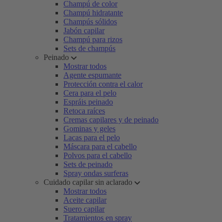
Champú de color
Champú hidratante
Champús sólidos
Jabón capilar
Champú para rizos
Sets de champús
Peinado
Mostrar todos
Agente espumante
Protección contra el calor
Cera para el pelo
Espráis peinado
Retoca raíces
Cremas capilares y de peinado
Gominas y geles
Lacas para el pelo
Máscara para el cabello
Polvos para el cabello
Sets de peinado
Spray ondas surferas
Cuidado capilar sin aclarado
Mostrar todos
Aceite capilar
Suero capilar
Tratamientos en spray