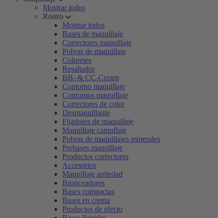
Mostrar todos
Rostro
Mostrar todos
Bases de maquillaje
Correctores maquillaje
Polvos de maquillaje
Coloretes
Resaltador
BB- & CC-Cream
Contorno maquillaje
Contornos maquillaje
Correctores de color
Desmaquillante
Fijadores de maquillaje
Maquillaje camuflaje
Polvos de maquillajes minerales
Prebases maquillaje
Productos correctores
Accesorios
Maquillaje antiedad
Bronceadores
Bases compactas
Bases en crema
Productos de efecto
Bases líquidas