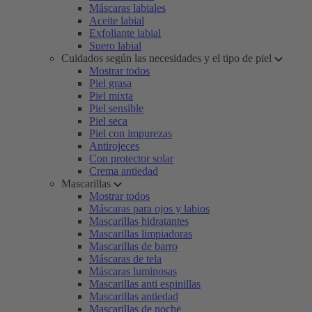
Máscaras labiales
Aceite labial
Exfoliante labial
Suero labial
Cuidados según las necesidades y el tipo de piel
Mostrar todos
Piel grasa
Piel mixta
Piel sensible
Piel seca
Piel con impurezas
Antirojeces
Con protector solar
Crema antiedad
Mascarillas
Mostrar todos
Máscaras para ojos y labios
Mascarillas hidratantes
Mascarillas limpiadoras
Mascarillas de barro
Máscaras de tela
Máscaras luminosas
Mascarillas anti espinillas
Mascarillas antiedad
Mascarillas de noche