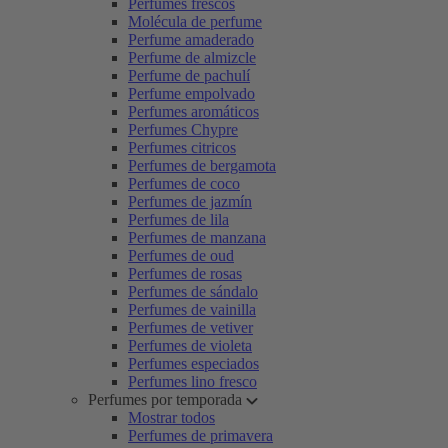
Perfumes frescos
Molécula de perfume
Perfume amaderado
Perfume de almizcle
Perfume de pachulí
Perfume empolvado
Perfumes aromáticos
Perfumes Chypre
Perfumes citricos
Perfumes de bergamota
Perfumes de coco
Perfumes de jazmín
Perfumes de lila
Perfumes de manzana
Perfumes de oud
Perfumes de rosas
Perfumes de sándalo
Perfumes de vainilla
Perfumes de vetiver
Perfumes de violeta
Perfumes especiados
Perfumes lino fresco
Perfumes por temporada
Mostrar todos
Perfumes de primavera