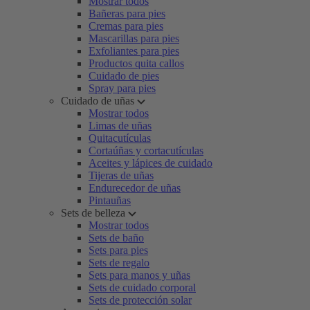
Mostrar todos
Bañeras para pies
Cremas para pies
Mascarillas para pies
Exfoliantes para pies
Productos quita callos
Cuidado de pies
Spray para pies
Cuidado de uñas
Mostrar todos
Limas de uñas
Quitacutículas
Cortaúñas y cortacutículas
Aceites y lápices de cuidado
Tijeras de uñas
Endurecedor de uñas
Pintauñas
Sets de belleza
Mostrar todos
Sets de baño
Sets para pies
Sets de regalo
Sets para manos y uñas
Sets de cuidado corporal
Sets de protección solar