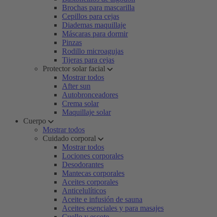
Brochas para mascarilla
Cepillos para cejas
Diademas maquillaje
Máscaras para dormir
Pinzas
Rodillo microagujas
Tijeras para cejas
Protector solar facial
Mostrar todos
After sun
Autobronceadores
Crema solar
Maquillaje solar
Cuerpo
Mostrar todos
Cuidado corporal
Mostrar todos
Lociones corporales
Desodorantes
Mantecas corporales
Aceites corporales
Anticelulíticos
Aceite e infusión de sauna
Aceites esenciales y para masajes
Cuello y escote