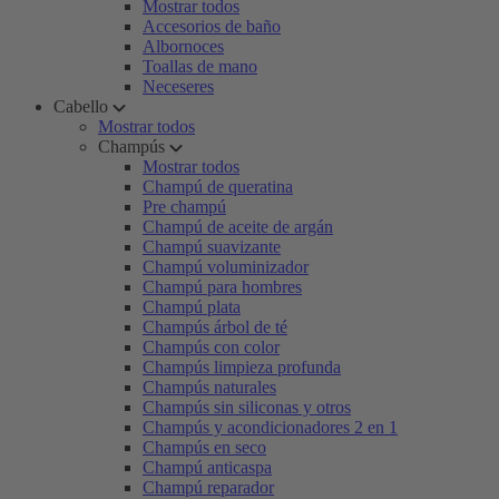
Mostrar todos
Accesorios de baño
Albornoces
Toallas de mano
Neceseres
Cabello
Mostrar todos
Champús
Mostrar todos
Champú de queratina
Pre champú
Champú de aceite de argán
Champú suavizante
Champú voluminizador
Champú para hombres
Champú plata
Champús árbol de té
Champús con color
Champús limpieza profunda
Champús naturales
Champús sin siliconas y otros
Champús y acondicionadores 2 en 1
Champús en seco
Champú anticaspa
Champú reparador