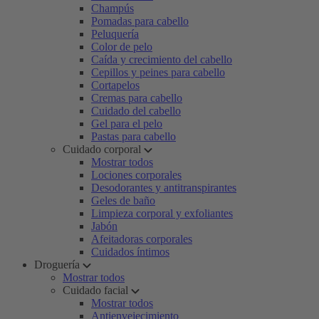
Champús
Pomadas para cabello
Peluquería
Color de pelo
Caída y crecimiento del cabello
Cepillos y peines para cabello
Cortapelos
Cremas para cabello
Cuidado del cabello
Gel para el pelo
Pastas para cabello
Cuidado corporal
Mostrar todos
Lociones corporales
Desodorantes y antitranspirantes
Geles de baño
Limpieza corporal y exfoliantes
Jabón
Afeitadoras corporales
Cuidados íntimos
Droguería
Mostrar todos
Cuidado facial
Mostrar todos
Antienvejecimiento