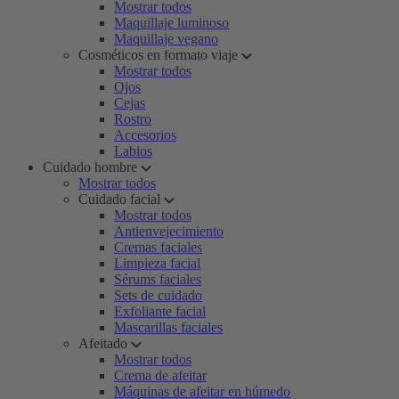
Mostrar todos
Maquillaje luminoso
Maquillaje vegano
Cosméticos en formato viaje
Mostrar todos
Ojos
Cejas
Rostro
Accesorios
Labios
Cuidado hombre
Mostrar todos
Cuidado facial
Mostrar todos
Antienvejecimiento
Cremas faciales
Limpieza facial
Sérums faciales
Sets de cuidado
Exfoliante facial
Mascarillas faciales
Afeitado
Mostrar todos
Crema de afeitar
Máquinas de afeitar en húmedo