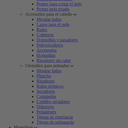
Peines para cortar el pelo
Peines pelo rizado
Accesorios para el cabello
Mostrar todos
Lazos para el pelo
Rulos
Coleteros
Horquillas y pasadores
Pulverizadores
Accesorios
Horquillas
Rizadores sin calor
Utensilios para peinados
Mostrar todos
Plancha
Rizadores
Rulos térmicos
Secadores
Cortapelos
Cepillos secadores
Difusores
Peinadores
Tijeras de entresacar
Tijeras de peluquería
Maquillaje