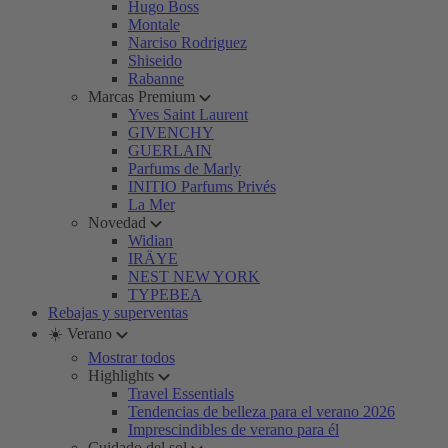
Hugo Boss
Montale
Narciso Rodriguez
Shiseido
Rabanne
Marcas Premium
Yves Saint Laurent
GIVENCHY
GUERLAIN
Parfums de Marly
INITIO Parfums Privés
La Mer
Novedad
Widian
IRÄYE
NEST NEW YORK
TYPEBEA
Rebajas y superventas
☀️ Verano
Mostrar todos
Highlights
Travel Essentials
Tendencias de belleza para el verano 2026
Imprescindibles de verano para él
Cuidado del sol