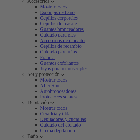
Accesorios
Mostrar todos
Esponjas de baño
Cepillos corporales
Cepillos de masaje
Guantes bronceadores
Cuidado para pies
Accesorios de cuidado
Cepillos de recambio
Cuidado para uñas
Franela
Guantes exfoliantes
Joyas para manos y pies
Sol y protección
Mostrar todos
After Sun
Autobronceadores
Protectores solares
Depilación
Mostrar todos
Cera fría y tibia
Depiladoras y cuchillas
Cuidado del afeitado
Crema depilatoria
Baño