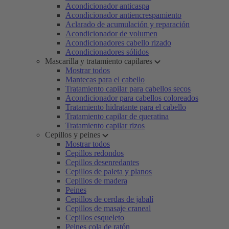
Acondicionador anticaspa
Acondicionador antiencrespamiento
Aclarado de acumulación y reparación
Acondicionador de volumen
Acondicionadores cabello rizado
Acondicionadores sólidos
Mascarilla y tratamiento capilares
Mostrar todos
Mantecas para el cabello
Tratamiento capilar para cabellos secos
Acondicionador para cabellos coloreados
Tratamiento hidratante para el cabello
Tratamiento capilar de queratina
Tratamiento capilar rizos
Cepillos y peines
Mostrar todos
Cepillos redondos
Cepillos desenredantes
Cepillos de paleta y planos
Cepillos de madera
Peines
Cepillos de cerdas de jabalí
Cepillos de masaje craneal
Cepillos esqueleto
Peines cola de ratón