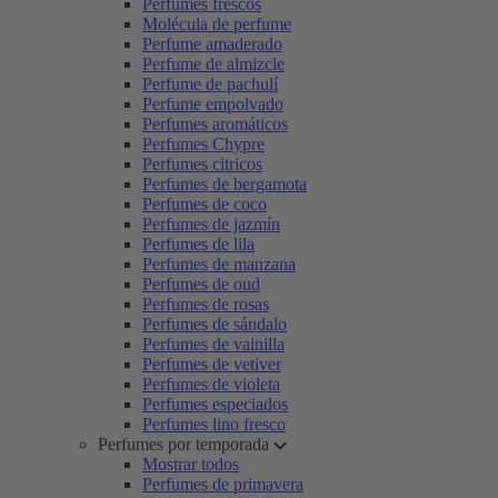
Perfumes frescos
Molécula de perfume
Perfume amaderado
Perfume de almizcle
Perfume de pachulí
Perfume empolvado
Perfumes aromáticos
Perfumes Chypre
Perfumes citricos
Perfumes de bergamota
Perfumes de coco
Perfumes de jazmín
Perfumes de lila
Perfumes de manzana
Perfumes de oud
Perfumes de rosas
Perfumes de sándalo
Perfumes de vainilla
Perfumes de vetiver
Perfumes de violeta
Perfumes especiados
Perfumes lino fresco
Perfumes por temporada
Mostrar todos
Perfumes de primavera