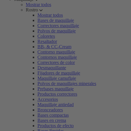
Mostrar todos
Rostro
Mostrar todos
Bases de maquillaje
Correctores maquillaje
Polvos de maquillaje
Coloretes
Resaltador
BB- & CC-Cream
Contorno maquillaje
Contornos maquillaje
Correctores de color
Desmaquillante
Fijadores de maquillaje
Maquillaje camuflaje
Polvos de maquillajes minerales
Prebases maquillaje
Productos correctores
Accesorios
Maquillaje antiedad
Bronceadores
Bases compactas
Bases en crema
Productos de efecto
Bases líquidas