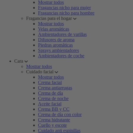
Mostrar todos
Fragancias nicho para mujer
Fragancias nicho para hombre
Fragancias para el hogar
Mostrar todos
Velas aromáticas
Ambientadores de varillas
Difusores de aroma
Piedras aromáticas
Sprays ambientadores
Ambientadores de coche
Cara
Mostrar todos
Cuidado facial
Mostrar todos
Crema facial
Crema antiarrugas
Crema de día
Crema de noche
Aceite facial
Crema BB y CC
Crema de día con color
Crema hidratante
Cuello y escote
Cuidado anti espinillas