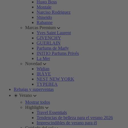
Hugo Boss
Montale
Narciso Rodriguez
Shiseido
Rabanne
Marcas Premium
Yves Saint Laurent
GIVENCHY
GUERLAIN
Parfums de Marly
INITIO Parfums Privés
La Mer
Novedad
Widian
IRÄYE
NEST NEW YORK
TYPEBEA
Rebajas y superventas
☀️ Verano
Mostrar todos
Highlights
Travel Essentials
Tendencias de belleza para el verano 2026
Imprescindibles de verano para él
Cuidado del sol