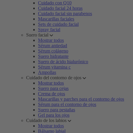
Cuidado con Q10
Cuidado facial 24 horas
Cuidado facial sin parabenos
Mascarillas faciales
Sets de cuidado facial
Spray facial
Suero facial
Mostrar todos
Sérum antiedad
Sérum colágeno
Suero hidratante
Suero de ácido hialurónico
Sérum vitamina c
Ampollas
Cuidado del contorno de ojos
Mostrar todos
Suero para cejas
Crema de ojos
Mascarillas y parches para el contorno de ojos
Sérum para el contorno de ojos
Suero para pestañas
Gel para los ojos
Cuidado de los labios
Mostrar todos
Bálsamo labial