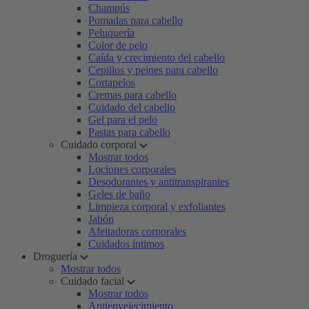
Champús
Pomadas para cabello
Peluquería
Color de pelo
Caída y crecimiento del cabello
Cepillos y peines para cabello
Cortapelos
Cremas para cabello
Cuidado del cabello
Gel para el pelo
Pastas para cabello
Cuidado corporal
Mostrar todos
Lociones corporales
Desodorantes y antitranspirantes
Geles de baño
Limpieza corporal y exfoliantes
Jabón
Afeitadoras corporales
Cuidados íntimos
Droguería
Mostrar todos
Cuidado facial
Mostrar todos
Antienvejecimiento