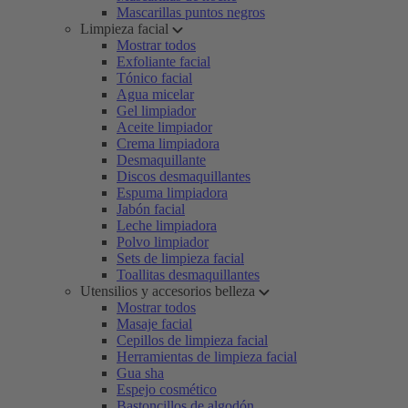
Mascarillas puntos negros
Limpieza facial
Mostrar todos
Exfoliante facial
Tónico facial
Agua micelar
Gel limpiador
Aceite limpiador
Crema limpiadora
Desmaquillante
Discos desmaquillantes
Espuma limpiadora
Jabón facial
Leche limpiadora
Polvo limpiador
Sets de limpieza facial
Toallitas desmaquillantes
Utensilios y accesorios belleza
Mostrar todos
Masaje facial
Cepillos de limpieza facial
Herramientas de limpieza facial
Gua sha
Espejo cosmético
Bastoncillos de algodón