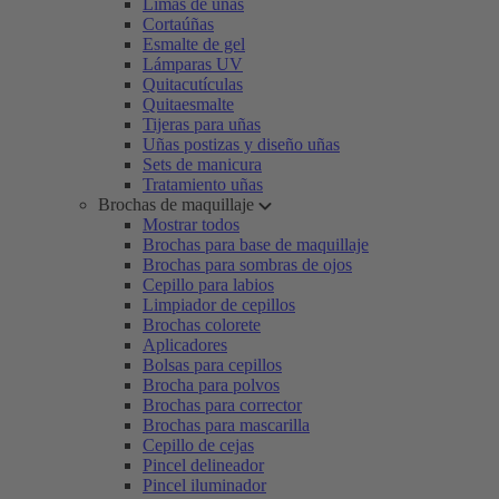
Limas de uñas
Cortaúñas
Esmalte de gel
Lámparas UV
Quitacutículas
Quitaesmalte
Tijeras para uñas
Uñas postizas y diseño uñas
Sets de manicura
Tratamiento uñas
Brochas de maquillaje
Mostrar todos
Brochas para base de maquillaje
Brochas para sombras de ojos
Cepillo para labios
Limpiador de cepillos
Brochas colorete
Aplicadores
Bolsas para cepillos
Brocha para polvos
Brochas para corrector
Brochas para mascarilla
Cepillo de cejas
Pincel delineador
Pincel iluminador