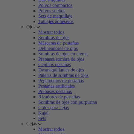
Polvos compactos
Polvos sueltos
Sets de maquillaje
Tatuajes adhesivos
Ojos
Mostrar todos
Sombras de ojos
Máscaras de pestañas
Delineadores de ojos
Sombras de ojos en crema
Prebases sombra de ojos
Cepillos pestañas
Desmaquillantes de ojos
Paletas de sombras de ojos
Pegamentos de pestañas
Pestañas artificiales
Prebases pestañas
Rizadores de pestañas
Sombras de ojos con purpurina
Color para cejas
Kajal
Sets
Cejas
Mostrar todos