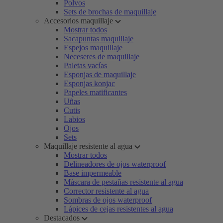
Polvos
Sets de brochas de maquillaje
Accesorios maquillaje
Mostrar todos
Sacapuntas maquillaje
Espejos maquillaje
Neceseres de maquillaje
Paletas vacías
Esponjas de maquillaje
Esponjas konjac
Papeles matificantes
Uñas
Cutis
Labios
Ojos
Sets
Maquillaje resistente al agua
Mostrar todos
Delineadores de ojos waterproof
Base impermeable
Máscara de pestañas resistente al agua
Corrector resistente al agua
Sombras de ojos waterproof
Lápices de cejas resistentes al agua
Destacados