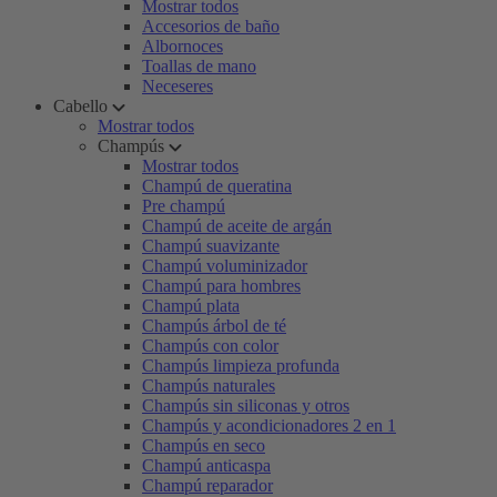
Mostrar todos
Accesorios de baño
Albornoces
Toallas de mano
Neceseres
Cabello
Mostrar todos
Champús
Mostrar todos
Champú de queratina
Pre champú
Champú de aceite de argán
Champú suavizante
Champú voluminizador
Champú para hombres
Champú plata
Champús árbol de té
Champús con color
Champús limpieza profunda
Champús naturales
Champús sin siliconas y otros
Champús y acondicionadores 2 en 1
Champús en seco
Champú anticaspa
Champú reparador