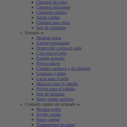
Champú de color
Champú hidratante
Champús sólidos
Jabón capilar
Champú para rizos
Sets de champús
Peinado
Mostrar todos
Agente espumante
Protección contra el calor
Cera para el pelo
Espráis peinado
Retoca raíces
Cremas capilares y de peinado
Gominas y geles
Lacas para el pelo
Máscara para el cabello
Polvos para el cabello
Sets de peinado
Spray ondas surferas
Cuidado capilar sin aclarado
Mostrar todos
Aceite capilar
Suero capilar
Tratamientos en spray