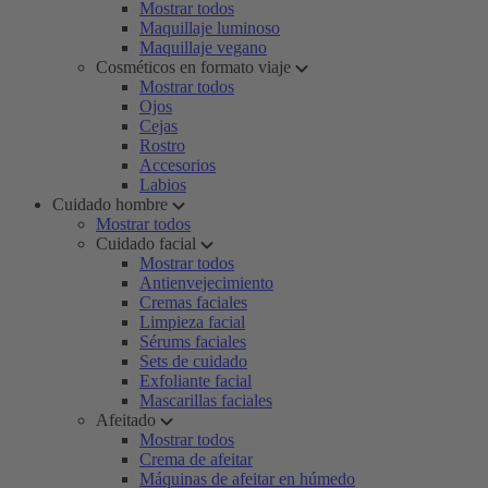
Mostrar todos
Maquillaje luminoso
Maquillaje vegano
Cosméticos en formato viaje
Mostrar todos
Ojos
Cejas
Rostro
Accesorios
Labios
Cuidado hombre
Mostrar todos
Cuidado facial
Mostrar todos
Antienvejecimiento
Cremas faciales
Limpieza facial
Sérums faciales
Sets de cuidado
Exfoliante facial
Mascarillas faciales
Afeitado
Mostrar todos
Crema de afeitar
Máquinas de afeitar en húmedo