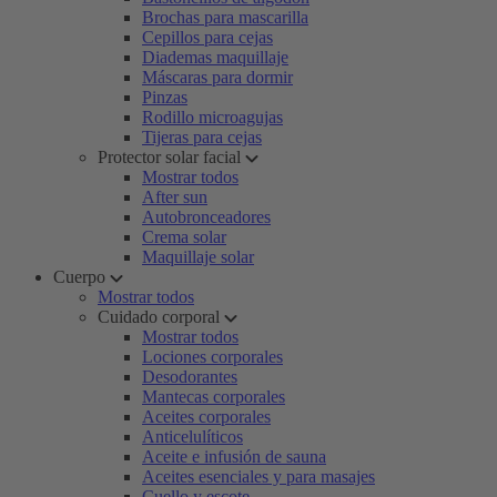
Brochas para mascarilla
Cepillos para cejas
Diademas maquillaje
Máscaras para dormir
Pinzas
Rodillo microagujas
Tijeras para cejas
Protector solar facial
Mostrar todos
After sun
Autobronceadores
Crema solar
Maquillaje solar
Cuerpo
Mostrar todos
Cuidado corporal
Mostrar todos
Lociones corporales
Desodorantes
Mantecas corporales
Aceites corporales
Anticelulíticos
Aceite e infusión de sauna
Aceites esenciales y para masajes
Cuello y escote