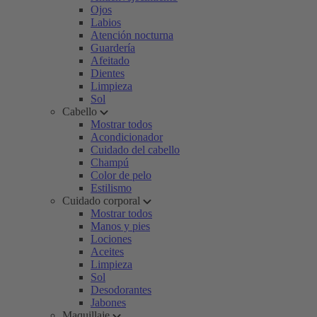
Ojos
Labios
Atención nocturna
Guardería
Afeitado
Dientes
Limpieza
Sol
Cabello
Mostrar todos
Acondicionador
Cuidado del cabello
Champú
Color de pelo
Estilismo
Cuidado corporal
Mostrar todos
Manos y pies
Lociones
Aceites
Limpieza
Sol
Desodorantes
Jabones
Maquillaje