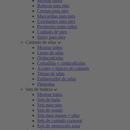
Mostrar todos
Bañeras para pies
Cremas para pies
Mascarillas para pies
Exfoliantes para pies
Productos quita callos
Cuidado de pies
Spray para pies
Cuidado de uñas
Mostrar todos
Limas de uñas
Quitacutículas
Cortaúñas y cortacutículas
Aceites y lápices de cuidado
Tijeras de uñas
Endurecedor de uñas
Pintauñas
Sets de belleza
Mostrar todos
Sets de baño
Sets para pies
Sets de regalo
Sets para manos y uñas
Sets de cuidado corporal
Sets de protección solar