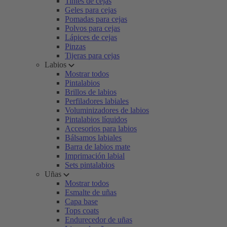
Tintes de cejas
Geles para cejas
Pomadas para cejas
Polvos para cejas
Lápices de cejas
Pinzas
Tijeras para cejas
Labios
Mostrar todos
Pintalabios
Brillos de labios
Perfiladores labiales
Voluminizadores de labios
Pintalabios líquidos
Accesorios para labios
Bálsamos labiales
Barra de labios mate
Imprimación labial
Sets pintalabios
Uñas
Mostrar todos
Esmalte de uñas
Capa base
Tops coats
Endurecedor de uñas