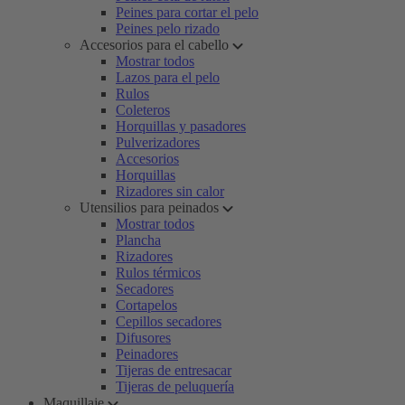
Peines para cortar el pelo
Peines pelo rizado
Accesorios para el cabello
Mostrar todos
Lazos para el pelo
Rulos
Coleteros
Horquillas y pasadores
Pulverizadores
Accesorios
Horquillas
Rizadores sin calor
Utensilios para peinados
Mostrar todos
Plancha
Rizadores
Rulos térmicos
Secadores
Cortapelos
Cepillos secadores
Difusores
Peinadores
Tijeras de entresacar
Tijeras de peluquería
Maquillaje