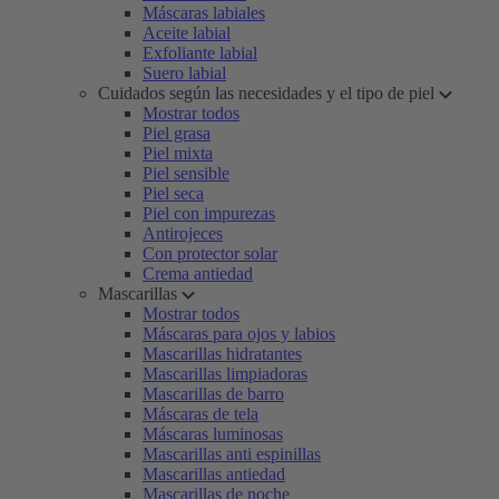
Máscaras labiales
Aceite labial
Exfoliante labial
Suero labial
Cuidados según las necesidades y el tipo de piel
Mostrar todos
Piel grasa
Piel mixta
Piel sensible
Piel seca
Piel con impurezas
Antirojeces
Con protector solar
Crema antiedad
Mascarillas
Mostrar todos
Máscaras para ojos y labios
Mascarillas hidratantes
Mascarillas limpiadoras
Mascarillas de barro
Máscaras de tela
Máscaras luminosas
Mascarillas anti espinillas
Mascarillas antiedad
Mascarillas de noche