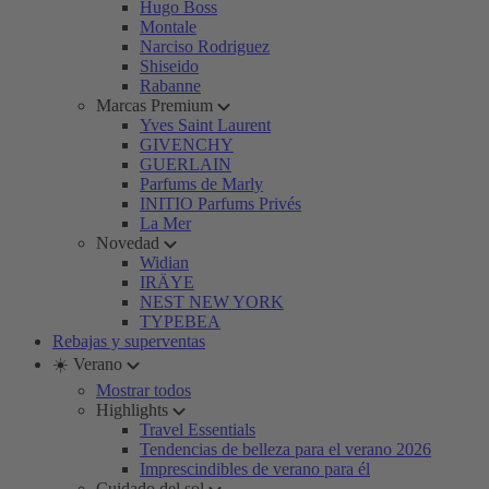
Hugo Boss
Montale
Narciso Rodriguez
Shiseido
Rabanne
Marcas Premium
Yves Saint Laurent
GIVENCHY
GUERLAIN
Parfums de Marly
INITIO Parfums Privés
La Mer
Novedad
Widian
IRÄYE
NEST NEW YORK
TYPEBEA
Rebajas y superventas
☀️ Verano
Mostrar todos
Highlights
Travel Essentials
Tendencias de belleza para el verano 2026
Imprescindibles de verano para él
Cuidado del sol