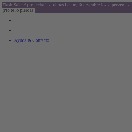
Flash Sale: Aprovecha las ofertas beauty & descubre los superventas
¡No te lo pierdas!
Ayuda & Contacto