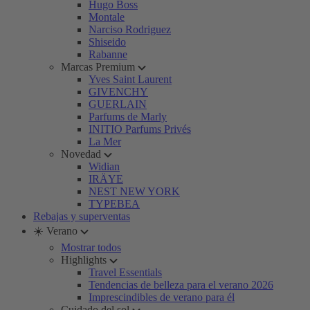
Hugo Boss
Montale
Narciso Rodriguez
Shiseido
Rabanne
Marcas Premium
Yves Saint Laurent
GIVENCHY
GUERLAIN
Parfums de Marly
INITIO Parfums Privés
La Mer
Novedad
Widian
IRÄYE
NEST NEW YORK
TYPEBEA
Rebajas y superventas
☀️ Verano
Mostrar todos
Highlights
Travel Essentials
Tendencias de belleza para el verano 2026
Imprescindibles de verano para él
Cuidado del sol