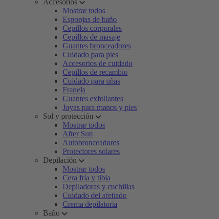
Accesorios
Mostrar todos
Esponjas de baño
Cepillos corporales
Cepillos de masaje
Guantes bronceadores
Cuidado para pies
Accesorios de cuidado
Cepillos de recambio
Cuidado para uñas
Franela
Guantes exfoliantes
Joyas para manos y pies
Sol y protección
Mostrar todos
After Sun
Autobronceadores
Protectores solares
Depilación
Mostrar todos
Cera fría y tibia
Depiladoras y cuchillas
Cuidado del afeitado
Crema depilatoria
Baño