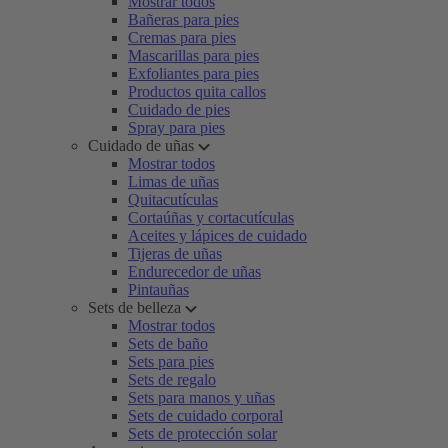
Mostrar todos
Bañeras para pies
Cremas para pies
Mascarillas para pies
Exfoliantes para pies
Productos quita callos
Cuidado de pies
Spray para pies
Cuidado de uñas
Mostrar todos
Limas de uñas
Quitacutículas
Cortaúñas y cortacutículas
Aceites y lápices de cuidado
Tijeras de uñas
Endurecedor de uñas
Pintauñas
Sets de belleza
Mostrar todos
Sets de baño
Sets para pies
Sets de regalo
Sets para manos y uñas
Sets de cuidado corporal
Sets de protección solar