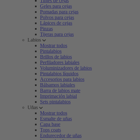
Tintes de cejas
Geles para cejas
Pomadas para cejas
Polvos para cejas
Lápices de cejas
Pinzas
Tijeras para cejas
Labios
Mostrar todos
Pintalabios
Brillos de labios
Perfiladores labiales
Voluminizadores de labios
Pintalabios líquidos
Accesorios para labios
Bálsamos labiales
Barra de labios mate
Imprimación labial
Sets pintalabios
Uñas
Mostrar todos
Esmalte de uñas
Capa base
Tops coats
Endurecedor de uñas