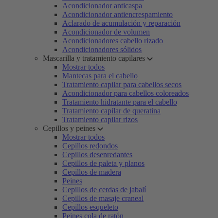
Acondicionador anticaspa
Acondicionador antiencrespamiento
Aclarado de acumulación y reparación
Acondicionador de volumen
Acondicionadores cabello rizado
Acondicionadores sólidos
Mascarilla y tratamiento capilares
Mostrar todos
Mantecas para el cabello
Tratamiento capilar para cabellos secos
Acondicionador para cabellos coloreados
Tratamiento hidratante para el cabello
Tratamiento capilar de queratina
Tratamiento capilar rizos
Cepillos y peines
Mostrar todos
Cepillos redondos
Cepillos desenredantes
Cepillos de paleta y planos
Cepillos de madera
Peines
Cepillos de cerdas de jabalí
Cepillos de masaje craneal
Cepillos esqueleto
Peines cola de ratón