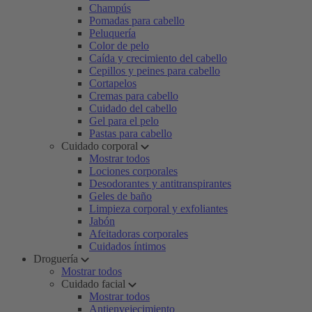
Champús
Pomadas para cabello
Peluquería
Color de pelo
Caída y crecimiento del cabello
Cepillos y peines para cabello
Cortapelos
Cremas para cabello
Cuidado del cabello
Gel para el pelo
Pastas para cabello
Cuidado corporal
Mostrar todos
Lociones corporales
Desodorantes y antitranspirantes
Geles de baño
Limpieza corporal y exfoliantes
Jabón
Afeitadoras corporales
Cuidados íntimos
Droguería
Mostrar todos
Cuidado facial
Mostrar todos
Antienvejecimiento