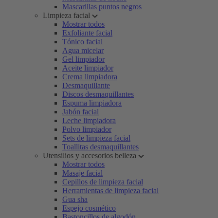
Mascarillas puntos negros
Limpieza facial
Mostrar todos
Exfoliante facial
Tónico facial
Agua micelar
Gel limpiador
Aceite limpiador
Crema limpiadora
Desmaquillante
Discos desmaquillantes
Espuma limpiadora
Jabón facial
Leche limpiadora
Polvo limpiador
Sets de limpieza facial
Toallitas desmaquillantes
Utensilios y accesorios belleza
Mostrar todos
Masaje facial
Cepillos de limpieza facial
Herramientas de limpieza facial
Gua sha
Espejo cosmético
Bastoncillos de algodón