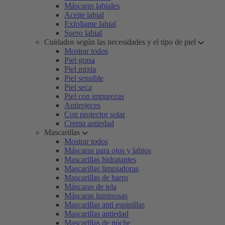
Máscaras labiales
Aceite labial
Exfoliante labial
Suero labial
Cuidados según las necesidades y el tipo de piel
Mostrar todos
Piel grasa
Piel mixta
Piel sensible
Piel seca
Piel con impurezas
Antirojeces
Con protector solar
Crema antiedad
Mascarillas
Mostrar todos
Máscaras para ojos y labios
Mascarillas hidratantes
Mascarillas limpiadoras
Mascarillas de barro
Máscaras de tela
Máscaras luminosas
Mascarillas anti espinillas
Mascarillas antiedad
Mascarillas de noche