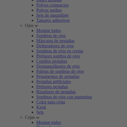
Polvos compactos
Polvos sueltos
Sets de maquillaje
Tatuajes adhesivos
Ojos
Mostrar todos
Sombras de ojos
Máscaras de pestañas
Delineadores de ojos
Sombras de ojos en crema
Prebases sombra de ojos
Cepillos pestañas
Desmaquillantes de ojos
Paletas de sombras de ojos
Pegamentos de pestañas
Pestañas artificiales
Prebases pestañas
Rizadores de pestañas
Sombras de ojos con purpurina
Color para cejas
Kajal
Sets
Cejas
Mostrar todos