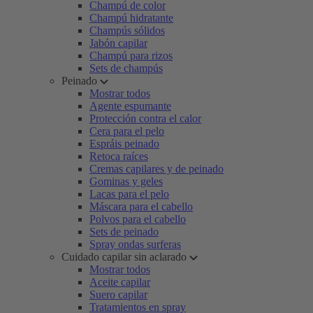
Champú de color
Champú hidratante
Champús sólidos
Jabón capilar
Champú para rizos
Sets de champús
Peinado
Mostrar todos
Agente espumante
Protección contra el calor
Cera para el pelo
Espráis peinado
Retoca raíces
Cremas capilares y de peinado
Gominas y geles
Lacas para el pelo
Máscara para el cabello
Polvos para el cabello
Sets de peinado
Spray ondas surferas
Cuidado capilar sin aclarado
Mostrar todos
Aceite capilar
Suero capilar
Tratamientos en spray