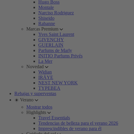
Hugo Boss
Montale
Narciso Rodriguez
Shiseido
Rabanne
Marcas Premium
Yves Saint Laurent
GIVENCHY
GUERLAIN
Parfums de Marly
INITIO Parfums Privés
La Mer
Novedad
Widian
IRÄYE
NEST NEW YORK
TYPEBEA
Rebajas y superventas
☀️ Verano
Mostrar todos
Highlights
Travel Essentials
Tendencias de belleza para el verano 2026
Imprescindibles de verano para él
Cuidado del sol