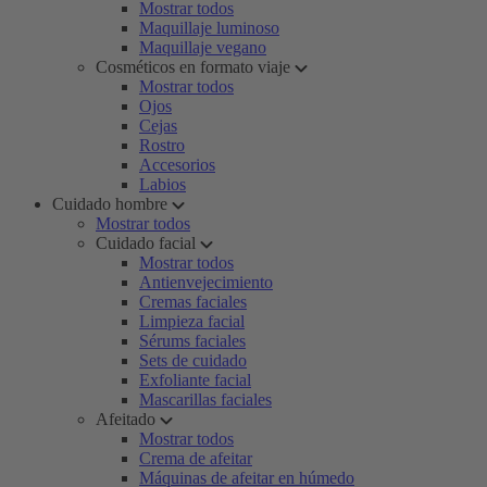
Mostrar todos
Maquillaje luminoso
Maquillaje vegano
Cosméticos en formato viaje
Mostrar todos
Ojos
Cejas
Rostro
Accesorios
Labios
Cuidado hombre
Mostrar todos
Cuidado facial
Mostrar todos
Antienvejecimiento
Cremas faciales
Limpieza facial
Sérums faciales
Sets de cuidado
Exfoliante facial
Mascarillas faciales
Afeitado
Mostrar todos
Crema de afeitar
Máquinas de afeitar en húmedo