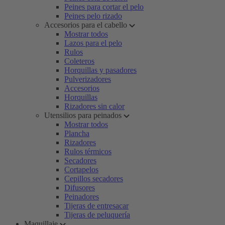
Peines para cortar el pelo
Peines pelo rizado
Accesorios para el cabello
Mostrar todos
Lazos para el pelo
Rulos
Coleteros
Horquillas y pasadores
Pulverizadores
Accesorios
Horquillas
Rizadores sin calor
Utensilios para peinados
Mostrar todos
Plancha
Rizadores
Rulos térmicos
Secadores
Cortapelos
Cepillos secadores
Difusores
Peinadores
Tijeras de entresacar
Tijeras de peluquería
Maquillaje