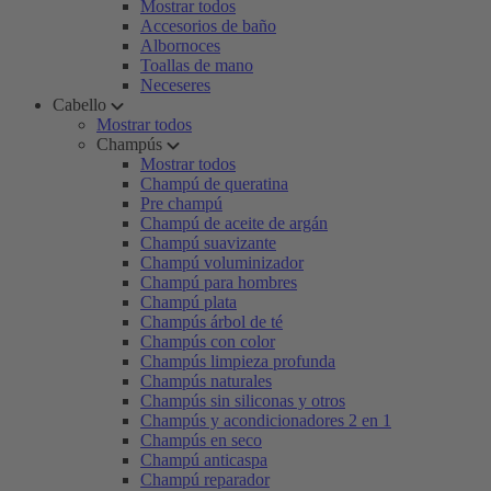
Mostrar todos
Accesorios de baño
Albornoces
Toallas de mano
Neceseres
Cabello
Mostrar todos
Champús
Mostrar todos
Champú de queratina
Pre champú
Champú de aceite de argán
Champú suavizante
Champú voluminizador
Champú para hombres
Champú plata
Champús árbol de té
Champús con color
Champús limpieza profunda
Champús naturales
Champús sin siliconas y otros
Champús y acondicionadores 2 en 1
Champús en seco
Champú anticaspa
Champú reparador