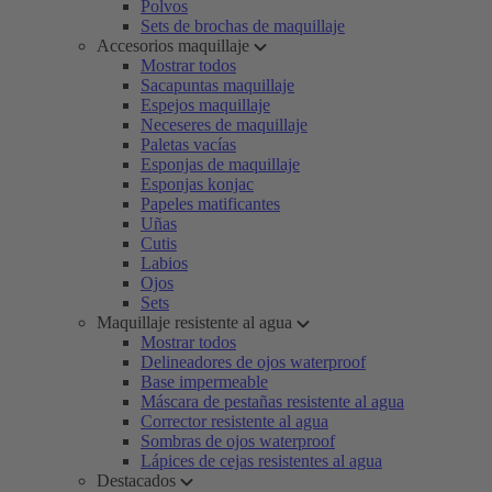
Polvos
Sets de brochas de maquillaje
Accesorios maquillaje
Mostrar todos
Sacapuntas maquillaje
Espejos maquillaje
Neceseres de maquillaje
Paletas vacías
Esponjas de maquillaje
Esponjas konjac
Papeles matificantes
Uñas
Cutis
Labios
Ojos
Sets
Maquillaje resistente al agua
Mostrar todos
Delineadores de ojos waterproof
Base impermeable
Máscara de pestañas resistente al agua
Corrector resistente al agua
Sombras de ojos waterproof
Lápices de cejas resistentes al agua
Destacados