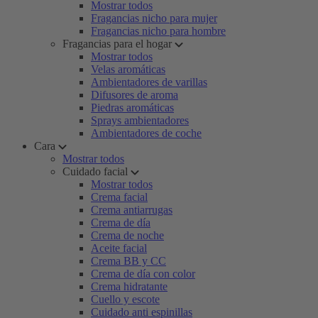
Mostrar todos
Fragancias nicho para mujer
Fragancias nicho para hombre
Fragancias para el hogar
Mostrar todos
Velas aromáticas
Ambientadores de varillas
Difusores de aroma
Piedras aromáticas
Sprays ambientadores
Ambientadores de coche
Cara
Mostrar todos
Cuidado facial
Mostrar todos
Crema facial
Crema antiarrugas
Crema de día
Crema de noche
Aceite facial
Crema BB y CC
Crema de día con color
Crema hidratante
Cuello y escote
Cuidado anti espinillas