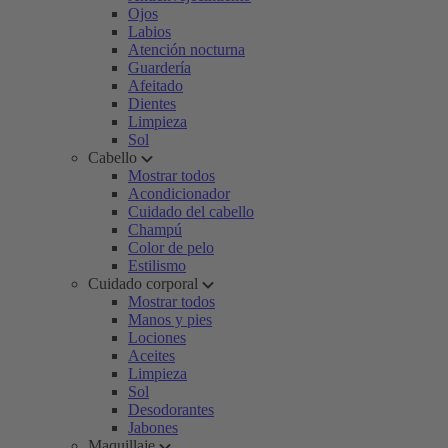
Ojos
Labios
Atención nocturna
Guardería
Afeitado
Dientes
Limpieza
Sol
Cabello
Mostrar todos
Acondicionador
Cuidado del cabello
Champú
Color de pelo
Estilismo
Cuidado corporal
Mostrar todos
Manos y pies
Lociones
Aceites
Limpieza
Sol
Desodorantes
Jabones
Maquillaje