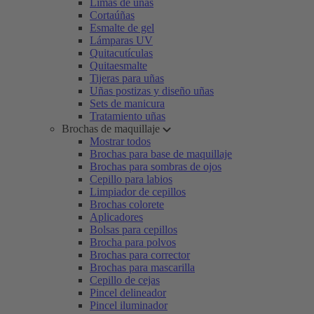
Limas de uñas
Cortaúñas
Esmalte de gel
Lámparas UV
Quitacutículas
Quitaesmalte
Tijeras para uñas
Uñas postizas y diseño uñas
Sets de manicura
Tratamiento uñas
Brochas de maquillaje
Mostrar todos
Brochas para base de maquillaje
Brochas para sombras de ojos
Cepillo para labios
Limpiador de cepillos
Brochas colorete
Aplicadores
Bolsas para cepillos
Brocha para polvos
Brochas para corrector
Brochas para mascarilla
Cepillo de cejas
Pincel delineador
Pincel iluminador