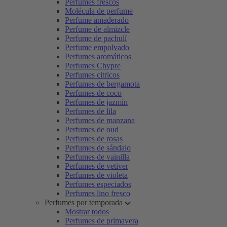
Perfumes frescos
Molécula de perfume
Perfume amaderado
Perfume de almizcle
Perfume de pachulí
Perfume empolvado
Perfumes aromáticos
Perfumes Chypre
Perfumes citricos
Perfumes de bergamota
Perfumes de coco
Perfumes de jazmín
Perfumes de lila
Perfumes de manzana
Perfumes de oud
Perfumes de rosas
Perfumes de sándalo
Perfumes de vainilla
Perfumes de vetiver
Perfumes de violeta
Perfumes especiados
Perfumes lino fresco
Perfumes por temporada
Mostrar todos
Perfumes de primavera