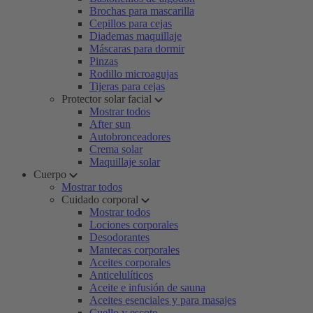
Brochas para mascarilla
Cepillos para cejas
Diademas maquillaje
Máscaras para dormir
Pinzas
Rodillo microagujas
Tijeras para cejas
Protector solar facial
Mostrar todos
After sun
Autobronceadores
Crema solar
Maquillaje solar
Cuerpo
Mostrar todos
Cuidado corporal
Mostrar todos
Lociones corporales
Desodorantes
Mantecas corporales
Aceites corporales
Anticelulíticos
Aceite e infusión de sauna
Aceites esenciales y para masajes
Cuello y escote