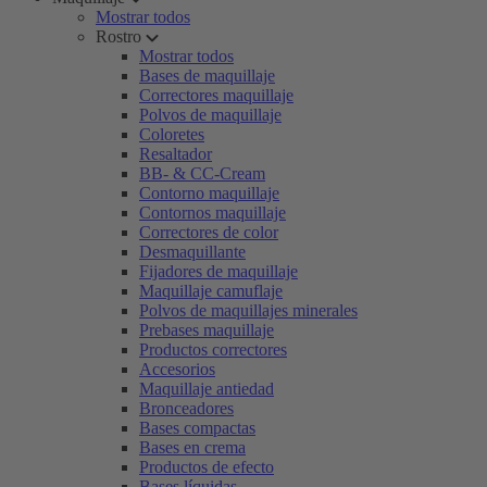
Mostrar todos
Rostro
Mostrar todos
Bases de maquillaje
Correctores maquillaje
Polvos de maquillaje
Coloretes
Resaltador
BB- & CC-Cream
Contorno maquillaje
Contornos maquillaje
Correctores de color
Desmaquillante
Fijadores de maquillaje
Maquillaje camuflaje
Polvos de maquillajes minerales
Prebases maquillaje
Productos correctores
Accesorios
Maquillaje antiedad
Bronceadores
Bases compactas
Bases en crema
Productos de efecto
Bases líquidas