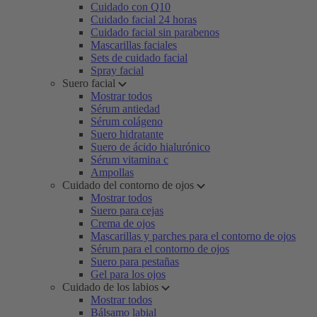
Cuidado con Q10
Cuidado facial 24 horas
Cuidado facial sin parabenos
Mascarillas faciales
Sets de cuidado facial
Spray facial
Suero facial
Mostrar todos
Sérum antiedad
Sérum colágeno
Suero hidratante
Suero de ácido hialurónico
Sérum vitamina c
Ampollas
Cuidado del contorno de ojos
Mostrar todos
Suero para cejas
Crema de ojos
Mascarillas y parches para el contorno de ojos
Sérum para el contorno de ojos
Suero para pestañas
Gel para los ojos
Cuidado de los labios
Mostrar todos
Bálsamo labial