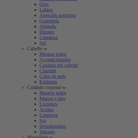
Ojos
Labios
Atención nocturna
Guardería
Afeitado
Dientes
Limpieza
Sol
Cabello
Mostrar todos
Acondicionador
Cuidado del cabello
Champú
Color de pelo
Estilismo
Cuidado corporal
Mostrar todos
Manos y pies
Lociones
Aceites
Limpieza
Sol
Desodorantes
Jabones
Maquillaje