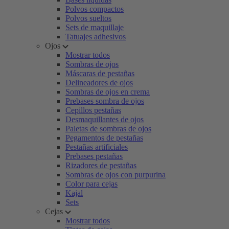
Polvos compactos
Polvos sueltos
Sets de maquillaje
Tatuajes adhesivos
Ojos
Mostrar todos
Sombras de ojos
Máscaras de pestañas
Delineadores de ojos
Sombras de ojos en crema
Prebases sombra de ojos
Cepillos pestañas
Desmaquillantes de ojos
Paletas de sombras de ojos
Pegamentos de pestañas
Pestañas artificiales
Prebases pestañas
Rizadores de pestañas
Sombras de ojos con purpurina
Color para cejas
Kajal
Sets
Cejas
Mostrar todos