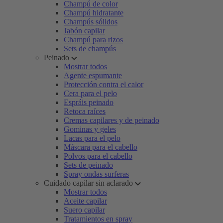
Champú de color
Champú hidratante
Champús sólidos
Jabón capilar
Champú para rizos
Sets de champús
Peinado
Mostrar todos
Agente espumante
Protección contra el calor
Cera para el pelo
Espráis peinado
Retoca raíces
Cremas capilares y de peinado
Gominas y geles
Lacas para el pelo
Máscara para el cabello
Polvos para el cabello
Sets de peinado
Spray ondas surferas
Cuidado capilar sin aclarado
Mostrar todos
Aceite capilar
Suero capilar
Tratamientos en spray