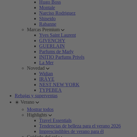
Hugo Boss
Montale
Narciso Rodriguez
Shiseido
Rabanne
Marcas Premium
Yves Saint Laurent
GIVENCHY
GUERLAIN
Parfums de Marly
INITIO Parfums Privés
La Mer
Novedad
Widian
IRÄYE
NEST NEW YORK
TYPEBEA
Rebajas y superventas
☀️ Verano
Mostrar todos
Highlights
Travel Essentials
Tendencias de belleza para el verano 2026
Imprescindibles de verano para él
Cuidado del sol