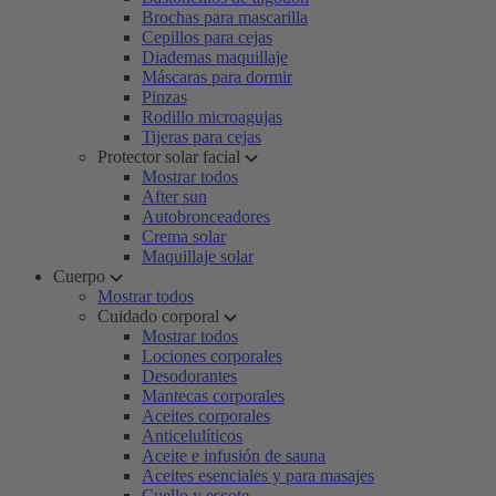
Brochas para mascarilla
Cepillos para cejas
Diademas maquillaje
Máscaras para dormir
Pinzas
Rodillo microagujas
Tijeras para cejas
Protector solar facial
Mostrar todos
After sun
Autobronceadores
Crema solar
Maquillaje solar
Cuerpo
Mostrar todos
Cuidado corporal
Mostrar todos
Lociones corporales
Desodorantes
Mantecas corporales
Aceites corporales
Anticelulíticos
Aceite e infusión de sauna
Aceites esenciales y para masajes
Cuello y escote