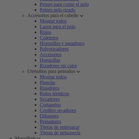
Peines para cortar el pelo
Peines pelo rizado
Accesorios para el cabello
Mostrar todos
Lazos para el pelo
Rulos
Coleteros
Horquillas y pasadores
Pulverizadores
Accesorios
Horquillas
Rizadores sin calor
Utensilios para peinados
Mostrar todos
Plancha
Rizadores
Rulos térmicos
Secadores
Cortapelos
Cepillos secadores
Difusores
Peinadores
Tijeras de entresacar
Tijeras de peluquería
Maquillaje