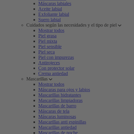
Máscaras labiales
Aceite labial
Exfoliante labial
Suero labial
Cuidados según las necesidades y el tipo de piel
Mostrar todos
Piel grasa
Piel mixta
Piel sensible
Piel seca
Piel con impurezas
Antirojeces
Con protector solar
Crema antiedad
Mascarillas
Mostrar todos
Máscaras para ojos y labios
Mascarillas hidratantes
Mascarillas limpiadoras
Mascarillas de barro
Máscaras de tela
Máscaras luminosas
Mascarillas anti espinillas
Mascarillas antiedad
Mascarillas de noche