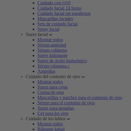
Cuidado con Q10
Cuidado facial 24 horas
Cuidado facial sin parabenos
Mascarillas faciales
Sets de cuidado facial
Spray facial
Suero facial
Mostrar todos
Sérum antiedad
Sérum colágeno
Suero hidratante
Suero de ácido hialurónico
Sérum vitamina c
Ampollas
Cuidado del contorno de ojos
Mostrar todos
Suero para cejas
Crema de ojos
Mascarillas y parches para el contorno de ojos
Sérum para el contorno de ojos
Suero para pestañas
Gel para los ojos
Cuidado de los labios
Mostrar todos
Bálsamo labial