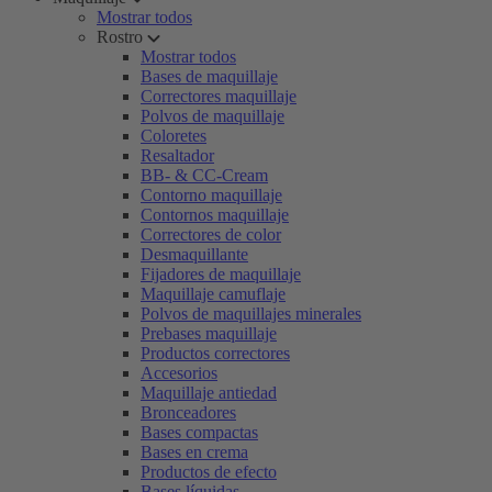
Mostrar todos
Rostro
Mostrar todos
Bases de maquillaje
Correctores maquillaje
Polvos de maquillaje
Coloretes
Resaltador
BB- & CC-Cream
Contorno maquillaje
Contornos maquillaje
Correctores de color
Desmaquillante
Fijadores de maquillaje
Maquillaje camuflaje
Polvos de maquillajes minerales
Prebases maquillaje
Productos correctores
Accesorios
Maquillaje antiedad
Bronceadores
Bases compactas
Bases en crema
Productos de efecto
Bases líquidas