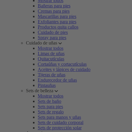
Mostrar todos
Bañeras para pies
Cremas para pies
Mascarillas para pies
Exfoliantes para pies
Productos quita callos
Cuidado de pies
Spray para pies
Cuidado de uñas
Mostrar todos
Limas de uñas
Quitacutículas
Cortaúñas y cortacutículas
Aceites y lápices de cuidado
Tijeras de uñas
Endurecedor de uñas
Pintauñas
Sets de belleza
Mostrar todos
Sets de baño
Sets para pies
Sets de regalo
Sets para manos y uñas
Sets de cuidado corporal
Sets de protección solar