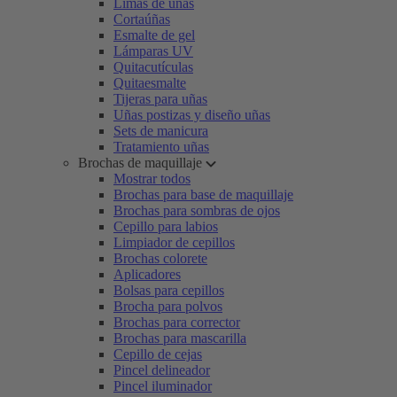
Limas de uñas
Cortaúñas
Esmalte de gel
Lámparas UV
Quitacutículas
Quitaesmalte
Tijeras para uñas
Uñas postizas y diseño uñas
Sets de manicura
Tratamiento uñas
Brochas de maquillaje
Mostrar todos
Brochas para base de maquillaje
Brochas para sombras de ojos
Cepillo para labios
Limpiador de cepillos
Brochas colorete
Aplicadores
Bolsas para cepillos
Brocha para polvos
Brochas para corrector
Brochas para mascarilla
Cepillo de cejas
Pincel delineador
Pincel iluminador