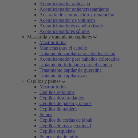
Acondicionador anticaspa
Acondicionador antiencrespamiento
Aclarado de acumulación y reparación
Acondicionador de volumen
Acondicionadores cabello rizado
Acondicionadores sólidos
Mascarilla y tratamiento capilares
Mostrar todos
Mantecas para el cabello
Tratamiento capilar para cabellos secos
Acondicionador para cabellos coloreados
Tratamiento hidratante para el cabello
Tratamiento capilar de queratina
Tratamiento capilar rizos
Cepillos y peines
Mostrar todos
Cepillos redondos
Cepillos desenredantes
Cepillos de paleta y planos
Cepillos de madera
Peines
Cepillos de cerdas de jabalí
Cepillos de masaje craneal
Cepillos esqueleto
Peines cola de ratón