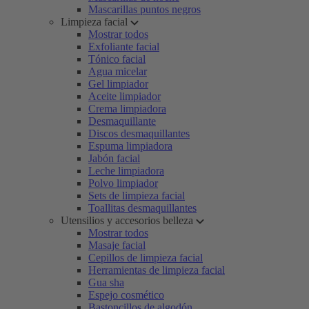
Mascarillas puntos negros
Limpieza facial
Mostrar todos
Exfoliante facial
Tónico facial
Agua micelar
Gel limpiador
Aceite limpiador
Crema limpiadora
Desmaquillante
Discos desmaquillantes
Espuma limpiadora
Jabón facial
Leche limpiadora
Polvo limpiador
Sets de limpieza facial
Toallitas desmaquillantes
Utensilios y accesorios belleza
Mostrar todos
Masaje facial
Cepillos de limpieza facial
Herramientas de limpieza facial
Gua sha
Espejo cosmético
Bastoncillos de algodón