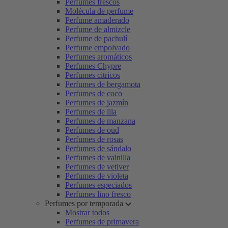
Perfumes frescos
Molécula de perfume
Perfume amaderado
Perfume de almizcle
Perfume de pachulí
Perfume empolvado
Perfumes aromáticos
Perfumes Chypre
Perfumes citricos
Perfumes de bergamota
Perfumes de coco
Perfumes de jazmín
Perfumes de lila
Perfumes de manzana
Perfumes de oud
Perfumes de rosas
Perfumes de sándalo
Perfumes de vainilla
Perfumes de vetiver
Perfumes de violeta
Perfumes especiados
Perfumes lino fresco
Perfumes por temporada
Mostrar todos
Perfumes de primavera