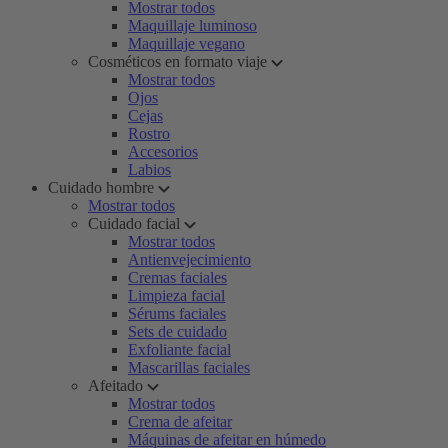
Mostrar todos
Maquillaje luminoso
Maquillaje vegano
Cosméticos en formato viaje
Mostrar todos
Ojos
Cejas
Rostro
Accesorios
Labios
Cuidado hombre
Mostrar todos
Cuidado facial
Mostrar todos
Antienvejecimiento
Cremas faciales
Limpieza facial
Sérums faciales
Sets de cuidado
Exfoliante facial
Mascarillas faciales
Afeitado
Mostrar todos
Crema de afeitar
Máquinas de afeitar en húmedo