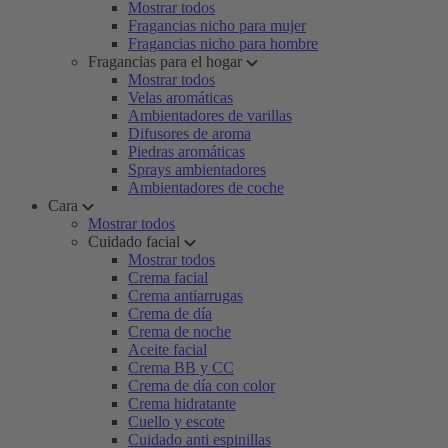
Mostrar todos
Fragancias nicho para mujer
Fragancias nicho para hombre
Fragancias para el hogar
Mostrar todos
Velas aromáticas
Ambientadores de varillas
Difusores de aroma
Piedras aromáticas
Sprays ambientadores
Ambientadores de coche
Cara
Mostrar todos
Cuidado facial
Mostrar todos
Crema facial
Crema antiarrugas
Crema de día
Crema de noche
Aceite facial
Crema BB y CC
Crema de día con color
Crema hidratante
Cuello y escote
Cuidado anti espinillas