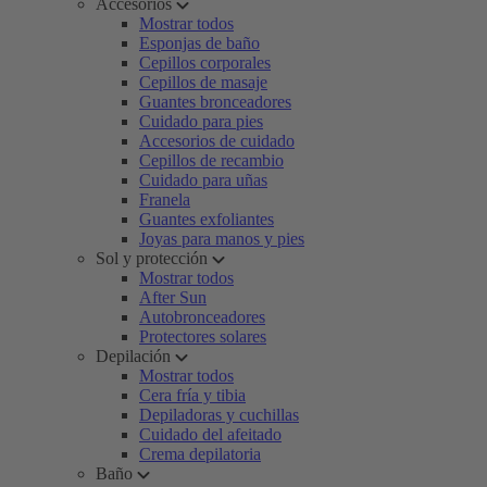
Accesorios
Mostrar todos
Esponjas de baño
Cepillos corporales
Cepillos de masaje
Guantes bronceadores
Cuidado para pies
Accesorios de cuidado
Cepillos de recambio
Cuidado para uñas
Franela
Guantes exfoliantes
Joyas para manos y pies
Sol y protección
Mostrar todos
After Sun
Autobronceadores
Protectores solares
Depilación
Mostrar todos
Cera fría y tibia
Depiladoras y cuchillas
Cuidado del afeitado
Crema depilatoria
Baño