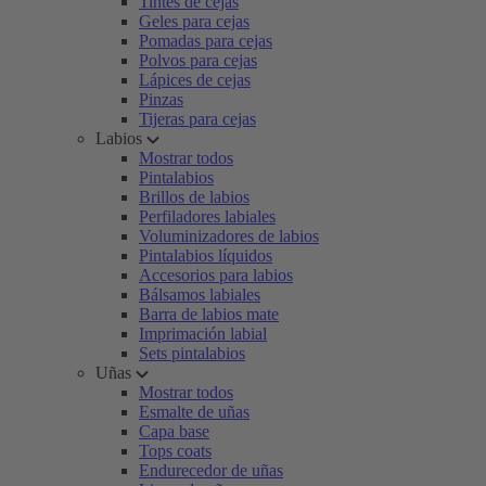
Tintes de cejas
Geles para cejas
Pomadas para cejas
Polvos para cejas
Lápices de cejas
Pinzas
Tijeras para cejas
Labios
Mostrar todos
Pintalabios
Brillos de labios
Perfiladores labiales
Voluminizadores de labios
Pintalabios líquidos
Accesorios para labios
Bálsamos labiales
Barra de labios mate
Imprimación labial
Sets pintalabios
Uñas
Mostrar todos
Esmalte de uñas
Capa base
Tops coats
Endurecedor de uñas