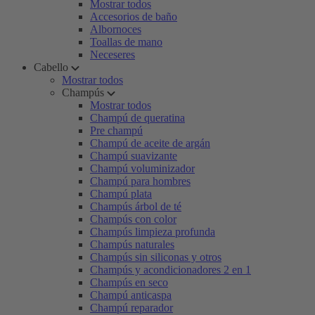
Mostrar todos
Accesorios de baño
Albornoces
Toallas de mano
Neceseres
Cabello
Mostrar todos
Champús
Mostrar todos
Champú de queratina
Pre champú
Champú de aceite de argán
Champú suavizante
Champú voluminizador
Champú para hombres
Champú plata
Champús árbol de té
Champús con color
Champús limpieza profunda
Champús naturales
Champús sin siliconas y otros
Champús y acondicionadores 2 en 1
Champús en seco
Champú anticaspa
Champú reparador