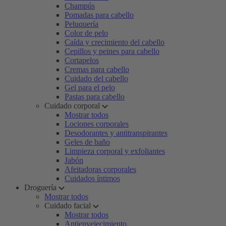
Champús
Pomadas para cabello
Peluquería
Color de pelo
Caída y crecimiento del cabello
Cepillos y peines para cabello
Cortapelos
Cremas para cabello
Cuidado del cabello
Gel para el pelo
Pastas para cabello
Cuidado corporal
Mostrar todos
Lociones corporales
Desodorantes y antitranspirantes
Geles de baño
Limpieza corporal y exfoliantes
Jabón
Afeitadoras corporales
Cuidados íntimos
Droguería
Mostrar todos
Cuidado facial
Mostrar todos
Antienvejecimiento