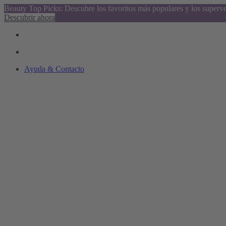
Beauty Top Picks: Descubre los favoritos más populares y los superv
Descubrir ahora
Ayuda & Contacto