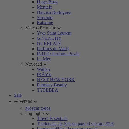
Hugo Boss
Montale
Narciso Rodriguez
Shiseido
Rabanne
Marcas Premium
Yves Saint Laurent
GIVENCHY
GUERLAIN
Parfums de Marly
INITIO Parfums Privés
La Mer
Novedad
Widian
IRÄYE
NEST NEW YORK
Farmacy Beauty
TYPEBEA
Sale
☀️ Verano
Mostrar todos
Highlights
Travel Essentials
Tendencias de belleza para el verano 2026
Imprescindibles de verano para él