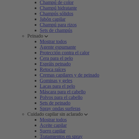
Champú de color
Champú hidratante
Champús sólidos
Jabón capilar
Champú para rizos
Sets de champús
Peinado
Mostrar todos
Agente espumante
Protección contra el calor
Cera para el pelo
Espráis peinado
Retoca raíces
Cremas capilares y de peinado
Gominas y geles
Lacas para el pelo
Máscara para el cabello
Polvos para el cabello
Sets de peinado
Spray ondas surferas
Cuidado capilar sin aclarado
Mostrar todos
Aceite capilar
Suero capilar
Tratamientos en spray