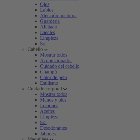
Ojos
Labios
Atención nocturna
Guardería
Afeitado
Dientes
Limpieza
Sol
Cabello
Mostrar todos
Acondicionador
Cuidado del cabello
Champú
Color de pelo
Estilismo
Cuidado corporal
Mostrar todos
Manos y pies
Lociones
Aceites
Limpieza
Sol
Desodorantes
Jabones
Maquillaje