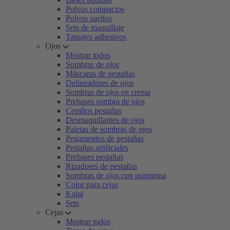
Polvos compactos
Polvos sueltos
Sets de maquillaje
Tatuajes adhesivos
Ojos
Mostrar todos
Sombras de ojos
Máscaras de pestañas
Delineadores de ojos
Sombras de ojos en crema
Prebases sombra de ojos
Cepillos pestañas
Desmaquillantes de ojos
Paletas de sombras de ojos
Pegamentos de pestañas
Pestañas artificiales
Prebases pestañas
Rizadores de pestañas
Sombras de ojos con purpurina
Color para cejas
Kajal
Sets
Cejas
Mostrar todos