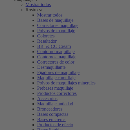
Mostrar todos
Rostro
Mostrar todos
Bases de maquillaje
Correctores maquillaje
Polvos de maquillaje
Coloretes
Resaltador
BB- & CC-Cream
Contorno maquillaje
Contornos maquillaje
Correctores de color
Desmaquillante
Fijadores de maquillaje
Maquillaje camuflaje
Polvos de maquillajes minerales
Prebases maquillaje
Productos correctores
Accesorios
Maquillaje antiedad
Bronceadores
Bases compactas
Bases en crema
Productos de efecto
Bases líquidas