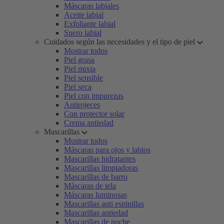
Máscaras labiales
Aceite labial
Exfoliante labial
Suero labial
Cuidados según las necesidades y el tipo de piel
Mostrar todos
Piel grasa
Piel mixta
Piel sensible
Piel seca
Piel con impurezas
Antirojeces
Con protector solar
Crema antiedad
Mascarillas
Mostrar todos
Máscaras para ojos y labios
Mascarillas hidratantes
Mascarillas limpiadoras
Mascarillas de barro
Máscaras de tela
Máscaras luminosas
Mascarillas anti espinillas
Mascarillas antiedad
Mascarillas de noche