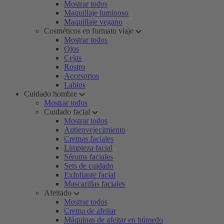
Mostrar todos
Maquillaje luminoso
Maquillaje vegano
Cosméticos en formato viaje
Mostrar todos
Ojos
Cejas
Rostro
Accesorios
Labios
Cuidado hombre
Mostrar todos
Cuidado facial
Mostrar todos
Antienvejecimiento
Cremas faciales
Limpieza facial
Sérums faciales
Sets de cuidado
Exfoliante facial
Mascarillas faciales
Afeitado
Mostrar todos
Crema de afeitar
Máquinas de afeitar en húmedo