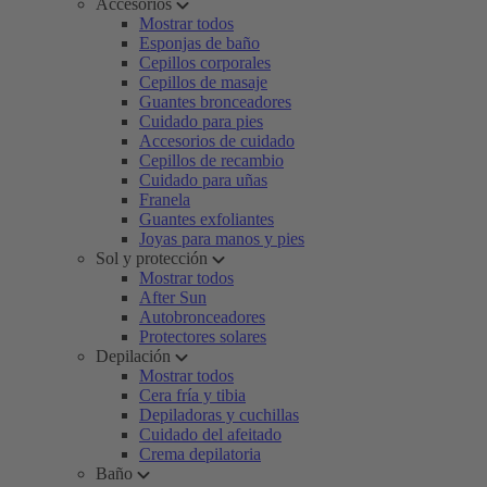
Accesorios
Mostrar todos
Esponjas de baño
Cepillos corporales
Cepillos de masaje
Guantes bronceadores
Cuidado para pies
Accesorios de cuidado
Cepillos de recambio
Cuidado para uñas
Franela
Guantes exfoliantes
Joyas para manos y pies
Sol y protección
Mostrar todos
After Sun
Autobronceadores
Protectores solares
Depilación
Mostrar todos
Cera fría y tibia
Depiladoras y cuchillas
Cuidado del afeitado
Crema depilatoria
Baño