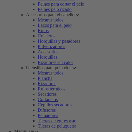
Peines para cortar el pelo
Peines pelo rizado
Accesorios para el cabello
Mostrar todos
Lazos para el pelo
Rulos
Coleteros
Horquillas y pasadores
Pulverizadores
Accesorios
Horquillas
Rizadores sin calor
Utensilios para peinados
Mostrar todos
Plancha
Rizadores
Rulos térmicos
Secadores
Cortapelos
Cepillos secadores
Difusores
Peinadores
Tijeras de entresacar
Tijeras de peluquería
Maquillaje