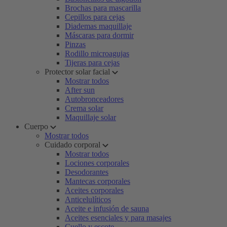
Brochas para mascarilla
Cepillos para cejas
Diademas maquillaje
Máscaras para dormir
Pinzas
Rodillo microagujas
Tijeras para cejas
Protector solar facial
Mostrar todos
After sun
Autobronceadores
Crema solar
Maquillaje solar
Cuerpo
Mostrar todos
Cuidado corporal
Mostrar todos
Lociones corporales
Desodorantes
Mantecas corporales
Aceites corporales
Anticelulíticos
Aceite e infusión de sauna
Aceites esenciales y para masajes
Cuello y escote