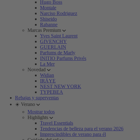
Hugo Boss
Montale
Narciso Rodriguez
Shiseido
Rabanne
Marcas Premium
Yves Saint Laurent
GIVENCHY
GUERLAIN
Parfums de Marly
INITIO Parfums Privés
La Mer
Novedad
Widian
IRÄYE
NEST NEW YORK
TYPEBEA
Rebajas y superventas
☀️ Verano
Mostrar todos
Highlights
Travel Essentials
Tendencias de belleza para el verano 2026
Imprescindibles de verano para él
Cuidado del sol