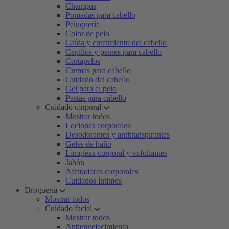
Champús
Pomadas para cabello
Peluquería
Color de pelo
Caída y crecimiento del cabello
Cepillos y peines para cabello
Cortapelos
Cremas para cabello
Cuidado del cabello
Gel para el pelo
Pastas para cabello
Cuidado corporal
Mostrar todos
Lociones corporales
Desodorantes y antitranspirantes
Geles de baño
Limpieza corporal y exfoliantes
Jabón
Afeitadoras corporales
Cuidados íntimos
Droguería
Mostrar todos
Cuidado facial
Mostrar todos
Antienvejecimiento