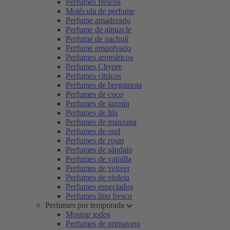
Perfumes frescos
Molécula de perfume
Perfume amaderado
Perfume de almizcle
Perfume de pachulí
Perfume empolvado
Perfumes aromáticos
Perfumes Chypre
Perfumes citricos
Perfumes de bergamota
Perfumes de coco
Perfumes de jazmín
Perfumes de lila
Perfumes de manzana
Perfumes de oud
Perfumes de rosas
Perfumes de sándalo
Perfumes de vainilla
Perfumes de vetiver
Perfumes de violeta
Perfumes especiados
Perfumes lino fresco
Perfumes por temporada
Mostrar todos
Perfumes de primavera