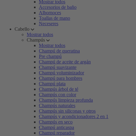
Mostrar todos
Accesorios de baño
Albornoces
Toallas de mano
Neceseres
Cabello
Mostrar todos
Champús
Mostrar todos
Champú de queratina
Pre champú
Champú de aceite de argán
Champú suavizante
Champú voluminizador
Champú para hombres
Champú plata
Champús árbol de té
Champús con color
Champús limpieza profunda
Champús naturales
Champús sin siliconas y otros
Champús y acondicionadores 2 en 1
Champús en seco
Champú anticaspa
Champú reparador