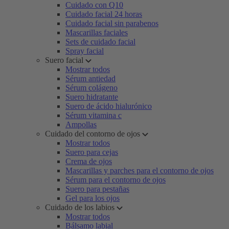
Cuidado con Q10
Cuidado facial 24 horas
Cuidado facial sin parabenos
Mascarillas faciales
Sets de cuidado facial
Spray facial
Suero facial
Mostrar todos
Sérum antiedad
Sérum colágeno
Suero hidratante
Suero de ácido hialurónico
Sérum vitamina c
Ampollas
Cuidado del contorno de ojos
Mostrar todos
Suero para cejas
Crema de ojos
Mascarillas y parches para el contorno de ojos
Sérum para el contorno de ojos
Suero para pestañas
Gel para los ojos
Cuidado de los labios
Mostrar todos
Bálsamo labial