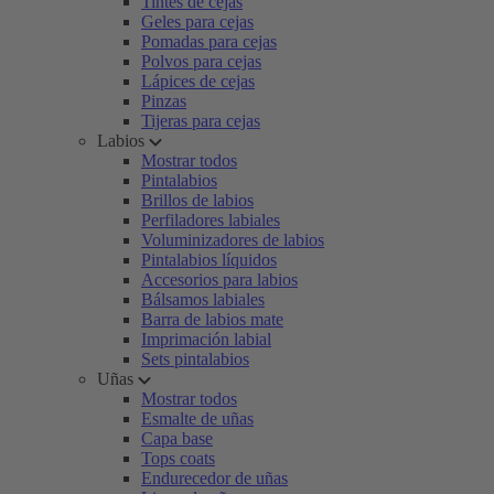
Tintes de cejas
Geles para cejas
Pomadas para cejas
Polvos para cejas
Lápices de cejas
Pinzas
Tijeras para cejas
Labios
Mostrar todos
Pintalabios
Brillos de labios
Perfiladores labiales
Voluminizadores de labios
Pintalabios líquidos
Accesorios para labios
Bálsamos labiales
Barra de labios mate
Imprimación labial
Sets pintalabios
Uñas
Mostrar todos
Esmalte de uñas
Capa base
Tops coats
Endurecedor de uñas