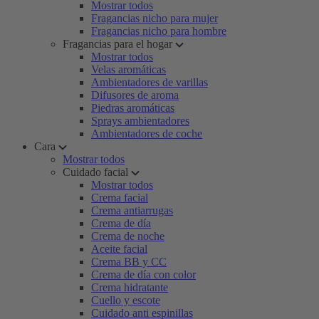
Mostrar todos
Fragancias nicho para mujer
Fragancias nicho para hombre
Fragancias para el hogar
Mostrar todos
Velas aromáticas
Ambientadores de varillas
Difusores de aroma
Piedras aromáticas
Sprays ambientadores
Ambientadores de coche
Cara
Mostrar todos
Cuidado facial
Mostrar todos
Crema facial
Crema antiarrugas
Crema de día
Crema de noche
Aceite facial
Crema BB y CC
Crema de día con color
Crema hidratante
Cuello y escote
Cuidado anti espinillas