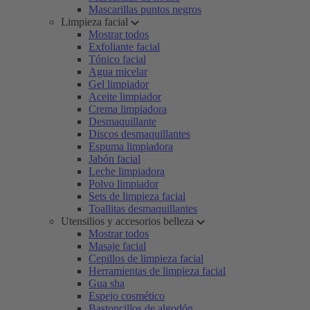
Mascarillas puntos negros
Limpieza facial
Mostrar todos
Exfoliante facial
Tónico facial
Agua micelar
Gel limpiador
Aceite limpiador
Crema limpiadora
Desmaquillante
Discos desmaquillantes
Espuma limpiadora
Jabón facial
Leche limpiadora
Polvo limpiador
Sets de limpieza facial
Toallitas desmaquillantes
Utensilios y accesorios belleza
Mostrar todos
Masaje facial
Cepillos de limpieza facial
Herramientas de limpieza facial
Gua sha
Espejo cosmético
Bastoncillos de algodón