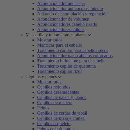
Acondicionador anticaspa
Acondicionador antiencrespamiento
Aclarado de acumulación y reparación
Acondicionador de volumen
Acondicionadores cabello rizado
Acondicionadores sólidos
Mascarilla y tratamiento capilares
Mostrar todos
Mantecas para el cabello
Tratamiento capilar para cabellos secos
Acondicionador para cabellos coloreados
Tratamiento hidratante para el cabello
Tratamiento capilar de queratina
Tratamiento capilar rizos
Cepillos y peines
Mostrar todos
Cepillos redondos
Cepillos desenredantes
Cepillos de paleta y planos
Cepillos de madera
Peines
Cepillos de cerdas de jabalí
Cepillos de masaje craneal
Cepillos esqueleto
Peines cola de ratón