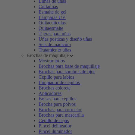
Limas de uñas
Cortaúñas
Esmalte de gel
Lámparas UV
Quitacutículas
Quitaesmalte
Tijeras para uñas
Uñas postizas y diseño uñas
Sets de manicura
Tratamiento uñas
Brochas de maquillaje
Mostrar todos
Brochas para base de maquillaje
Brochas para sombras de ojos
Cepillo para labios
Limpiador de cepillos
Brochas colorete
Aplicadores
Bolsas para cepillos
Brocha para polvos
Brochas para corrector
Brochas para mascarilla
Cepillo de cejas
Pincel delineador
Pincel iluminador