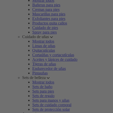
Mostrar todos
Bañeras para pies
Cremas para pies
Mascarillas para pies
Exfoliantes para pies
Productos quita callos
Cuidado de pies
Spray para pies
Cuidado de uñas
Mostrar todos
Limas de uñas
Quitacutículas
Cortaúñas y cortacutículas
Aceites y lápices de cuidado
Tijeras de uñas
Endurecedor de uñas
Pintauñas
Sets de belleza
Mostrar todos
Sets de baño
Sets para pies
Sets de regalo
Sets para manos y uñas
Sets de cuidado corporal
Sets de protección solar