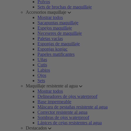
Polvos
Sets de brochas de maquillaje
Accesorios maquillaje
Mostrar todos
Sacapuntas maquillaje
Espejos maquillaje
Neceseres de maquillaje
Paletas vacías
Esponjas de maquillaje
Esponjas konjac
Papeles matificantes
Uñas
Cutis
Labios
Ojos
Sets
Maquillaje resistente al agua
Mostrar todos
Delineadores de ojos waterproof
Base impermeable
Máscara de pestañas resistente al agua
Corrector resistente al agua
Sombras de ojos waterproof
Lápices de cejas resistentes al agua
Destacados