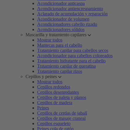
Acondicionador anticaspa
Acondicionador antiencrespamiento
Aclarado de acumulación y reparación
Acondicionador de volumen
Acondicionadores cabello rizado
Acondicionadores sólidos
Mascarilla y tratamiento capilares
Mostrar todos
Mantecas para el cabello
Tratamiento capilar para cabellos secos
Acondicionador para cabellos coloreados
Tratamiento hidratante para el cabello
Tratamiento capilar de queratina
Tratamiento capilar rizos
Cepillos y peines
Mostrar todos
Cepillos redondos
Cepillos desenredantes
Cepillos de paleta y planos
Cepillos de madera
Peines
Cepillos de cerdas de jabalí
Cepillos de masaje craneal
Cepillos esqueleto
Peines cola de ratón