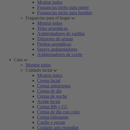
Mostrar todos
Fragancias nicho para mujer
Fragancias nicho para hombre
Fragancias para el hogar
Mostrar todos
Velas aromáticas
Ambientadores de varillas
Difusores de aroma
Piedras aromáticas
Sprays ambientadores
Ambientadores de coche
Cara
Mostrar todos
Cuidado facial
Mostrar todos
Crema facial
Crema antiarrugas
Crema de día
Crema de noche
Aceite facial
Crema BB y CC
Crema de día con color
Crema hidratante
Cuello y escote
Cuidado anti espinillas