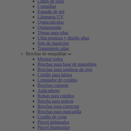
Limas de uñas
Cortaúñas
Esmalte de gel
Lámparas UV
Quitacutículas
Quitaesmalte
Tijeras para uñas
Uñas postizas y diseño uñas
Sets de manicura
Tratamiento uñas
Brochas de maquillaje
Mostrar todos
Brochas para base de maquillaje
Brochas para sombras de ojos
Cepillo para labios
Limpiador de cepillos
Brochas colorete
Aplicadores
Bolsas para cepillos
Brocha para polvos
Brochas para corrector
Brochas para mascarilla
Cepillo de cejas
Pincel delineador
Pincel iluminador