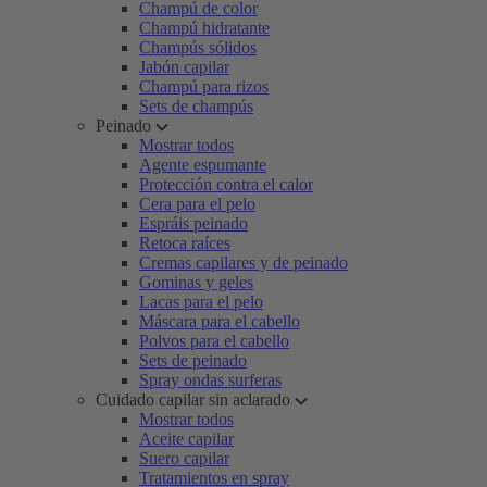
Champú de color
Champú hidratante
Champús sólidos
Jabón capilar
Champú para rizos
Sets de champús
Peinado
Mostrar todos
Agente espumante
Protección contra el calor
Cera para el pelo
Espráis peinado
Retoca raíces
Cremas capilares y de peinado
Gominas y geles
Lacas para el pelo
Máscara para el cabello
Polvos para el cabello
Sets de peinado
Spray ondas surferas
Cuidado capilar sin aclarado
Mostrar todos
Aceite capilar
Suero capilar
Tratamientos en spray