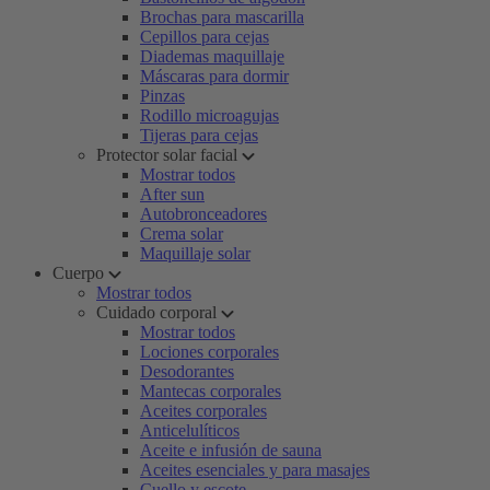
Brochas para mascarilla
Cepillos para cejas
Diademas maquillaje
Máscaras para dormir
Pinzas
Rodillo microagujas
Tijeras para cejas
Protector solar facial
Mostrar todos
After sun
Autobronceadores
Crema solar
Maquillaje solar
Cuerpo
Mostrar todos
Cuidado corporal
Mostrar todos
Lociones corporales
Desodorantes
Mantecas corporales
Aceites corporales
Anticelulíticos
Aceite e infusión de sauna
Aceites esenciales y para masajes
Cuello y escote