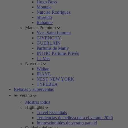
Hugo Boss
Montale
Narciso Rodriguez
Shiseido
Rabanne
Marcas Premium
Yves Saint Laurent
GIVENCHY
GUERLAIN
Parfums de Marly
INITIO Parfums Privés
La Mer
Novedad
Widian
IRÄYE
NEST NEW YORK
TYPEBEA
Rebajas y superventas
☀️ Verano
Mostrar todos
Highlights
Travel Essentials
Tendencias de belleza para el verano 2026
Imprescindibles de verano para él
Cuidado del sol