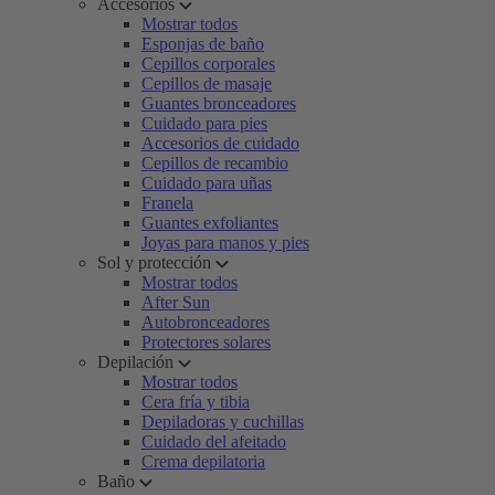
Accesorios
Mostrar todos
Esponjas de baño
Cepillos corporales
Cepillos de masaje
Guantes bronceadores
Cuidado para pies
Accesorios de cuidado
Cepillos de recambio
Cuidado para uñas
Franela
Guantes exfoliantes
Joyas para manos y pies
Sol y protección
Mostrar todos
After Sun
Autobronceadores
Protectores solares
Depilación
Mostrar todos
Cera fría y tibia
Depiladoras y cuchillas
Cuidado del afeitado
Crema depilatoria
Baño