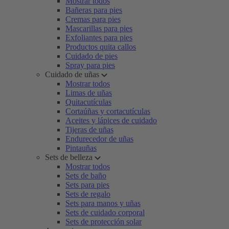
Mostrar todos
Bañeras para pies
Cremas para pies
Mascarillas para pies
Exfoliantes para pies
Productos quita callos
Cuidado de pies
Spray para pies
Cuidado de uñas
Mostrar todos
Limas de uñas
Quitacutículas
Cortaúñas y cortacutículas
Aceites y lápices de cuidado
Tijeras de uñas
Endurecedor de uñas
Pintauñas
Sets de belleza
Mostrar todos
Sets de baño
Sets para pies
Sets de regalo
Sets para manos y uñas
Sets de cuidado corporal
Sets de protección solar