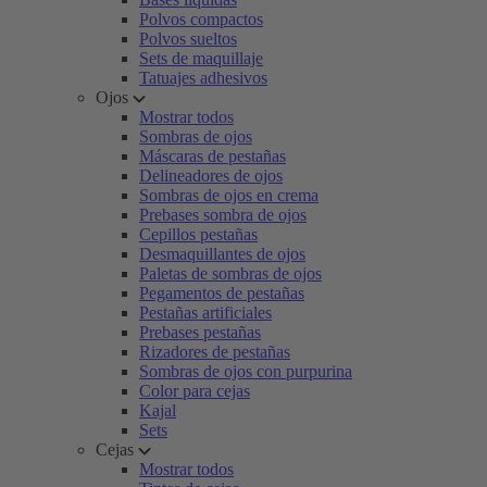
Polvos compactos
Polvos sueltos
Sets de maquillaje
Tatuajes adhesivos
Ojos
Mostrar todos
Sombras de ojos
Máscaras de pestañas
Delineadores de ojos
Sombras de ojos en crema
Prebases sombra de ojos
Cepillos pestañas
Desmaquillantes de ojos
Paletas de sombras de ojos
Pegamentos de pestañas
Pestañas artificiales
Prebases pestañas
Rizadores de pestañas
Sombras de ojos con purpurina
Color para cejas
Kajal
Sets
Cejas
Mostrar todos