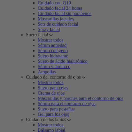
Cuidado con Q10
Cuidado facial 24 horas
Cuidado facial sin parabenos
Mascarillas faciales
Sets de cuidado facial
Spray facial
Suero facial
Mostrar todos
Sérum antiedad
Sérum colágeno
Suero hidratante
Suero de ácido hialurónico
Sérum vitamina c
Ampollas
Cuidado del contorno de ojos
Mostrar todos
Suero para cejas
Crema de ojos
Mascarillas y parches para el contorno de ojos
Sérum para el contorno de ojos
Suero para pestañas
Gel para los ojos
Cuidado de los labios
Mostrar todos
Bálsamo labial