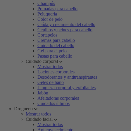
Champús
Pomadas para cabello
Peluquería
Color de pelo
Caída y crecimiento del cabello
Cepillos y peines para cabello
Cortapelos
Cremas para cabello
Cuidado del cabello
Gel para el pelo
Pastas para cabello
Cuidado corporal
Mostrar todos
Lociones corporales
Desodorantes y antitranspirantes
Geles de baño
Limpieza corporal y exfoliantes
Jabón
Afeitadoras corporales
Cuidados íntimos
Droguería
Mostrar todos
Cuidado facial
Mostrar todos
Antienvejecimiento