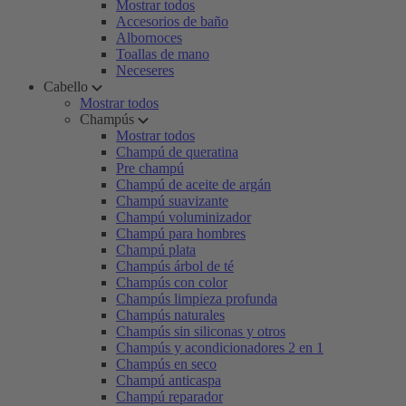
Mostrar todos
Accesorios de baño
Albornoces
Toallas de mano
Neceseres
Cabello
Mostrar todos
Champús
Mostrar todos
Champú de queratina
Pre champú
Champú de aceite de argán
Champú suavizante
Champú voluminizador
Champú para hombres
Champú plata
Champús árbol de té
Champús con color
Champús limpieza profunda
Champús naturales
Champús sin siliconas y otros
Champús y acondicionadores 2 en 1
Champús en seco
Champú anticaspa
Champú reparador