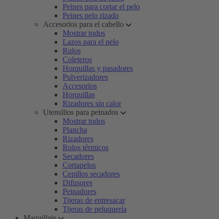
Peines para cortar el pelo
Peines pelo rizado
Accesorios para el cabello
Mostrar todos
Lazos para el pelo
Rulos
Coleteros
Horquillas y pasadores
Pulverizadores
Accesorios
Horquillas
Rizadores sin calor
Utensilios para peinados
Mostrar todos
Plancha
Rizadores
Rulos térmicos
Secadores
Cortapelos
Cepillos secadores
Difusores
Peinadores
Tijeras de entresacar
Tijeras de peluquería
Maquillaje