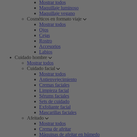
Mostrar todos
Maquillaje luminoso
Maquillaje vegano
Cosméticos en formato viaje
Mostrar todos
Ojos
Cejas
Rostro
Accesorios
Labios
Cuidado hombre
Mostrar todos
Cuidado facial
Mostrar todos
Antienvejecimiento
Cremas faciales
Limpieza facial
Sérums faciales
Sets de cuidado
Exfoliante facial
Mascarillas faciales
Afeitado
Mostrar todos
Crema de afeitar
Máquinas de afeitar en húmedo