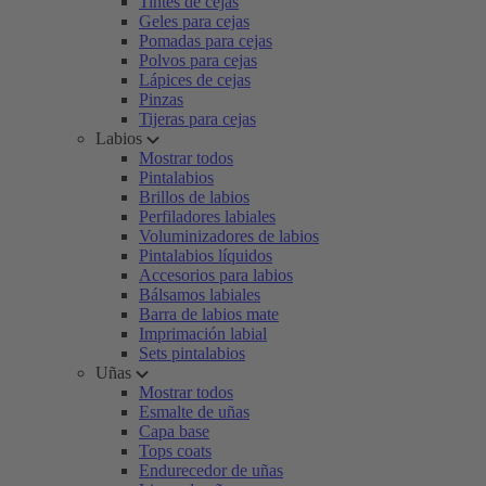
Tintes de cejas
Geles para cejas
Pomadas para cejas
Polvos para cejas
Lápices de cejas
Pinzas
Tijeras para cejas
Labios
Mostrar todos
Pintalabios
Brillos de labios
Perfiladores labiales
Voluminizadores de labios
Pintalabios líquidos
Accesorios para labios
Bálsamos labiales
Barra de labios mate
Imprimación labial
Sets pintalabios
Uñas
Mostrar todos
Esmalte de uñas
Capa base
Tops coats
Endurecedor de uñas