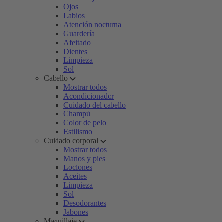
Ojos
Labios
Atención nocturna
Guardería
Afeitado
Dientes
Limpieza
Sol
Cabello
Mostrar todos
Acondicionador
Cuidado del cabello
Champú
Color de pelo
Estilismo
Cuidado corporal
Mostrar todos
Manos y pies
Lociones
Aceites
Limpieza
Sol
Desodorantes
Jabones
Maquillaje