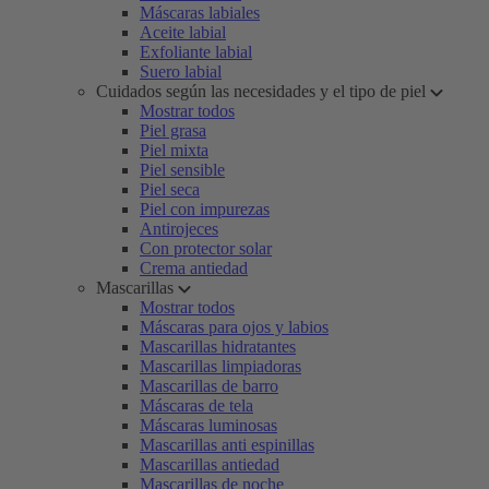
Máscaras labiales
Aceite labial
Exfoliante labial
Suero labial
Cuidados según las necesidades y el tipo de piel
Mostrar todos
Piel grasa
Piel mixta
Piel sensible
Piel seca
Piel con impurezas
Antirojeces
Con protector solar
Crema antiedad
Mascarillas
Mostrar todos
Máscaras para ojos y labios
Mascarillas hidratantes
Mascarillas limpiadoras
Mascarillas de barro
Máscaras de tela
Máscaras luminosas
Mascarillas anti espinillas
Mascarillas antiedad
Mascarillas de noche