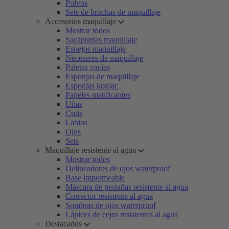
Polvos
Sets de brochas de maquillaje
Accesorios maquillaje
Mostrar todos
Sacapuntas maquillaje
Espejos maquillaje
Neceseres de maquillaje
Paletas vacías
Esponjas de maquillaje
Esponjas konjac
Papeles matificantes
Uñas
Cutis
Labios
Ojos
Sets
Maquillaje resistente al agua
Mostrar todos
Delineadores de ojos waterproof
Base impermeable
Máscara de pestañas resistente al agua
Corrector resistente al agua
Sombras de ojos waterproof
Lápices de cejas resistentes al agua
Destacados