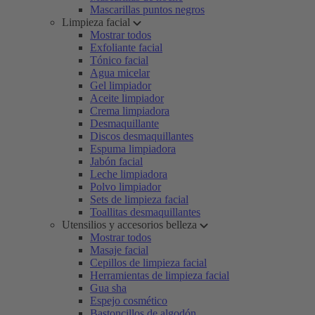
Mascarillas puntos negros
Limpieza facial
Mostrar todos
Exfoliante facial
Tónico facial
Agua micelar
Gel limpiador
Aceite limpiador
Crema limpiadora
Desmaquillante
Discos desmaquillantes
Espuma limpiadora
Jabón facial
Leche limpiadora
Polvo limpiador
Sets de limpieza facial
Toallitas desmaquillantes
Utensilios y accesorios belleza
Mostrar todos
Masaje facial
Cepillos de limpieza facial
Herramientas de limpieza facial
Gua sha
Espejo cosmético
Bastoncillos de algodón