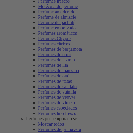
Perfumes frescos
Molécula de perfume
Perfume amaderado
Perfume de almizcle
Perfume de pachulí
Perfume empolvado
Perfumes aromáticos
Perfumes Chypre
Perfumes citricos
Perfumes de bergamota
Perfumes de coco
Perfumes de jazmín
Perfumes de lila
Perfumes de manzana
Perfumes de oud
Perfumes de rosas
Perfumes de sándalo
Perfumes de vainilla
Perfumes de vetiver
Perfumes de violeta
Perfumes especiados
Perfumes lino fresco
Perfumes por temporada
Mostrar todos
Perfumes de primavera