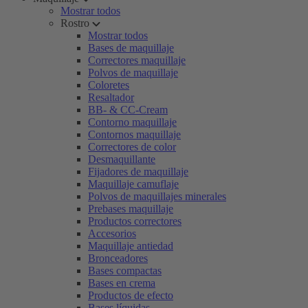
Mostrar todos
Rostro
Mostrar todos
Bases de maquillaje
Correctores maquillaje
Polvos de maquillaje
Coloretes
Resaltador
BB- & CC-Cream
Contorno maquillaje
Contornos maquillaje
Correctores de color
Desmaquillante
Fijadores de maquillaje
Maquillaje camuflaje
Polvos de maquillajes minerales
Prebases maquillaje
Productos correctores
Accesorios
Maquillaje antiedad
Bronceadores
Bases compactas
Bases en crema
Productos de efecto
Bases líquidas