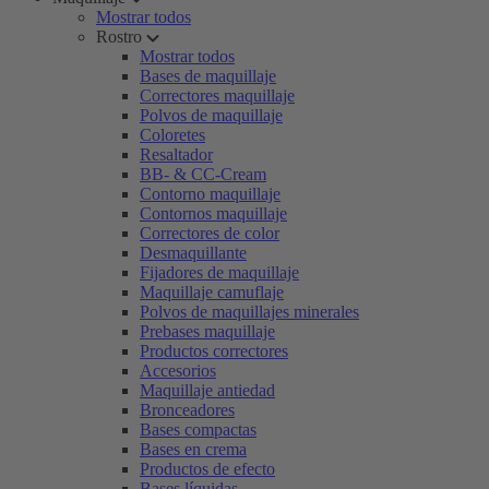
Mostrar todos
Rostro
Mostrar todos
Bases de maquillaje
Correctores maquillaje
Polvos de maquillaje
Coloretes
Resaltador
BB- & CC-Cream
Contorno maquillaje
Contornos maquillaje
Correctores de color
Desmaquillante
Fijadores de maquillaje
Maquillaje camuflaje
Polvos de maquillajes minerales
Prebases maquillaje
Productos correctores
Accesorios
Maquillaje antiedad
Bronceadores
Bases compactas
Bases en crema
Productos de efecto
Bases líquidas