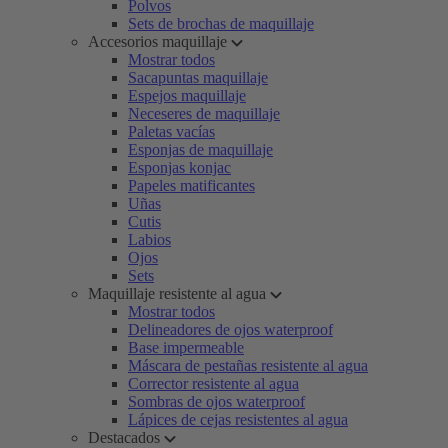
Polvos
Sets de brochas de maquillaje
Accesorios maquillaje
Mostrar todos
Sacapuntas maquillaje
Espejos maquillaje
Neceseres de maquillaje
Paletas vacías
Esponjas de maquillaje
Esponjas konjac
Papeles matificantes
Uñas
Cutis
Labios
Ojos
Sets
Maquillaje resistente al agua
Mostrar todos
Delineadores de ojos waterproof
Base impermeable
Máscara de pestañas resistente al agua
Corrector resistente al agua
Sombras de ojos waterproof
Lápices de cejas resistentes al agua
Destacados