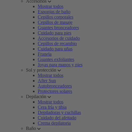
Accesorios
Mostrar todos
Esponjas de baño
Cepillos corporales
Cepillos de masaje
Guantes bronceadores
Cuidado para pies
Accesorios de cuidado
Cepillos de recambio
Cuidado para uñas
Franela
Guantes exfoliantes
Joyas para manos y pies
Sol y protección
Mostrar todos
After Sun
Autobronceadores
Protectores solares
Depilación
Mostrar todos
Cera fría y tibia
Depiladoras y cuchillas
Cuidado del afeitado
Crema depilatoria
Baño