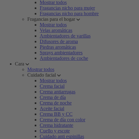
Mostrar todos
Fragancias nicho para mujer
Fragancias nicho para hombre
Fragancias para el hogar
Mostrar todos
Velas aromáticas
Ambientadores de varillas
Difusores de aroma
Piedras aromáticas
Sprays ambientadores
Ambientadores de coche
Cara
Mostrar todos
Cuidado facial
Mostrar todos
Crema facial
Crema antiarrugas
Crema de día
Crema de noche
Aceite facial
Crema BB y CC
Crema de día con color
Crema hidratante
Cuello y escote
Cuidado anti espinillas