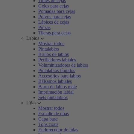
Tintes de cejas
Geles para cejas
Pomadas para cejas
Polvos para cejas
Lápices de cejas
Pinzas
Tijeras para cejas
Labios
Mostrar todos
Pintalabios
Brillos de labios
Perfiladores labiales
Voluminizadores de labios
Pintalabios líquidos
Accesorios para labios
Bálsamos labiales
Barra de labios mate
Imprimación labial
Sets pintalabios
Uñas
Mostrar todos
Esmalte de uñas
Capa base
Tops coats
Endurecedor de uñas