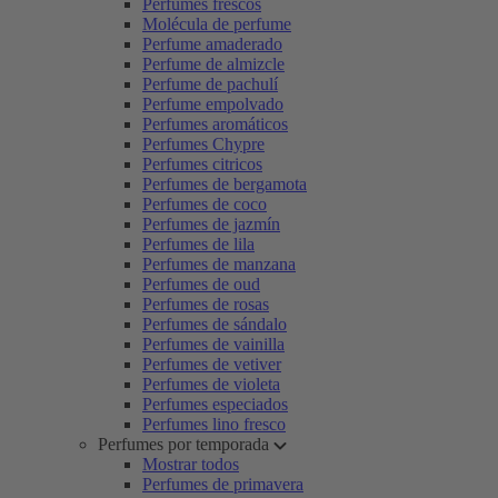
Perfumes frescos
Molécula de perfume
Perfume amaderado
Perfume de almizcle
Perfume de pachulí
Perfume empolvado
Perfumes aromáticos
Perfumes Chypre
Perfumes citricos
Perfumes de bergamota
Perfumes de coco
Perfumes de jazmín
Perfumes de lila
Perfumes de manzana
Perfumes de oud
Perfumes de rosas
Perfumes de sándalo
Perfumes de vainilla
Perfumes de vetiver
Perfumes de violeta
Perfumes especiados
Perfumes lino fresco
Perfumes por temporada
Mostrar todos
Perfumes de primavera