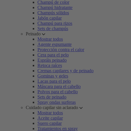
Champú de color
Champú hidratante
Champús sólidos
Jabón capilar
Champú para rizos
Sets de champús
Peinado
Mostrar todos
Agente espumante
Protección contra el calor
Cera para el pelo
Espráis peinado
Retoca raíces
Cremas capilares y de peinado
Gominas y geles
Lacas para el pelo
Máscara para el cabello
Polvos para el cabello
Sets de peinado
Spray ondas surferas
Cuidado capilar sin aclarado
Mostrar todos
Aceite capilar
Suero capilar
Tratamientos en spray