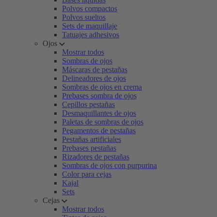
Polvos compactos
Polvos sueltos
Sets de maquillaje
Tatuajes adhesivos
Ojos
Mostrar todos
Sombras de ojos
Máscaras de pestañas
Delineadores de ojos
Sombras de ojos en crema
Prebases sombra de ojos
Cepillos pestañas
Desmaquillantes de ojos
Paletas de sombras de ojos
Pegamentos de pestañas
Pestañas artificiales
Prebases pestañas
Rizadores de pestañas
Sombras de ojos con purpurina
Color para cejas
Kajal
Sets
Cejas
Mostrar todos