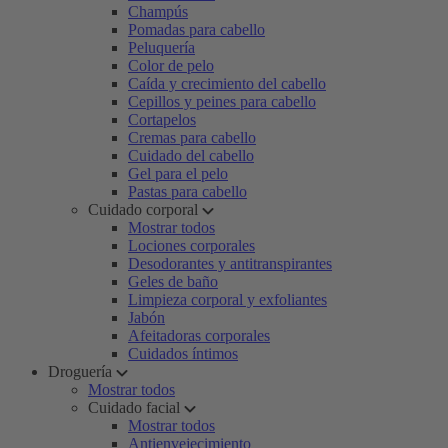
Champús
Pomadas para cabello
Peluquería
Color de pelo
Caída y crecimiento del cabello
Cepillos y peines para cabello
Cortapelos
Cremas para cabello
Cuidado del cabello
Gel para el pelo
Pastas para cabello
Cuidado corporal
Mostrar todos
Lociones corporales
Desodorantes y antitranspirantes
Geles de baño
Limpieza corporal y exfoliantes
Jabón
Afeitadoras corporales
Cuidados íntimos
Droguería
Mostrar todos
Cuidado facial
Mostrar todos
Antienvejecimiento