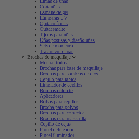
Limas de uñas
Cortaúñas
Esmalte de gel
Lámparas UV
Quitacutículas
Quitaesmalte
Tijeras para uñas
Uñas postizas y diseño uñas
Sets de manicura
Tratamiento uñas
Brochas de maquillaje
Mostrar todos
Brochas para base de maquillaje
Brochas para sombras de ojos
Cepillo para labios
Limpiador de cepillos
Brochas colorete
Aplicadores
Bolsas para cepillos
Brocha para polvos
Brochas para corrector
Brochas para mascarilla
Cepillo de cejas
Pincel delineador
Pincel iluminador