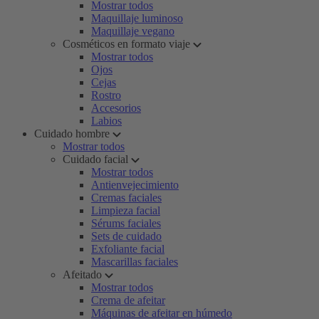
Mostrar todos
Maquillaje luminoso
Maquillaje vegano
Cosméticos en formato viaje
Mostrar todos
Ojos
Cejas
Rostro
Accesorios
Labios
Cuidado hombre
Mostrar todos
Cuidado facial
Mostrar todos
Antienvejecimiento
Cremas faciales
Limpieza facial
Sérums faciales
Sets de cuidado
Exfoliante facial
Mascarillas faciales
Afeitado
Mostrar todos
Crema de afeitar
Máquinas de afeitar en húmedo