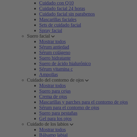
Cuidado con Q10
Cuidado facial 24 horas
Cuidado facial sin parabenos
Mascarillas faciales
Sets de cuidado facial
Spray facial
Suero facial
Mostrar todos
Sérum antiedad
Sérum colágeno
Suero hidratante
Suero de ácido hialurónico
Sérum vitamina c
Ampollas
Cuidado del contorno de ojos
Mostrar todos
Suero para cejas
Crema de ojos
Mascarillas y parches para el contorno de ojos
Sérum para el contorno de ojos
Suero para pestañas
Gel para los ojos
Cuidado de los labios
Mostrar todos
Bálsamo labial