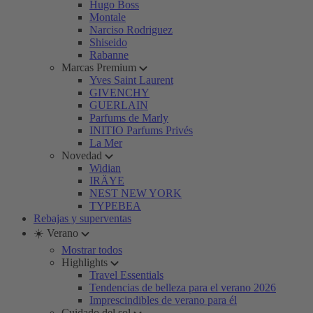
Hugo Boss
Montale
Narciso Rodriguez
Shiseido
Rabanne
Marcas Premium
Yves Saint Laurent
GIVENCHY
GUERLAIN
Parfums de Marly
INITIO Parfums Privés
La Mer
Novedad
Widian
IRÄYE
NEST NEW YORK
TYPEBEA
Rebajas y superventas
☀️ Verano
Mostrar todos
Highlights
Travel Essentials
Tendencias de belleza para el verano 2026
Imprescindibles de verano para él
Cuidado del sol