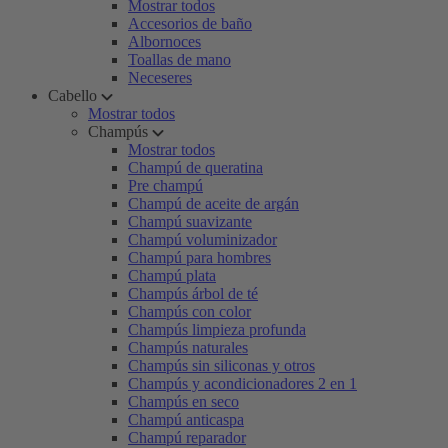
Mostrar todos
Accesorios de baño
Albornoces
Toallas de mano
Neceseres
Cabello
Mostrar todos
Champús
Mostrar todos
Champú de queratina
Pre champú
Champú de aceite de argán
Champú suavizante
Champú voluminizador
Champú para hombres
Champú plata
Champús árbol de té
Champús con color
Champús limpieza profunda
Champús naturales
Champús sin siliconas y otros
Champús y acondicionadores 2 en 1
Champús en seco
Champú anticaspa
Champú reparador