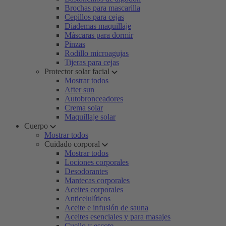
Brochas para mascarilla
Cepillos para cejas
Diademas maquillaje
Máscaras para dormir
Pinzas
Rodillo microagujas
Tijeras para cejas
Protector solar facial
Mostrar todos
After sun
Autobronceadores
Crema solar
Maquillaje solar
Cuerpo
Mostrar todos
Cuidado corporal
Mostrar todos
Lociones corporales
Desodorantes
Mantecas corporales
Aceites corporales
Anticelulíticos
Aceite e infusión de sauna
Aceites esenciales y para masajes
Cuello y escote