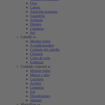
Ojos
Labios
Atención nocturna
Guardería
Afeitado
Dientes
Limpieza
Sol
Cabello
Mostrar todos
Acondicionador
Cuidado del cabello
Champú
Color de pelo
Estilismo
Cuidado corporal
Mostrar todos
Manos y pies
Lociones
Aceites
Limpieza
Sol
Desodorantes
Jabones
Maquillaje