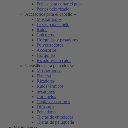
Peines para cortar el pelo
Peines pelo rizado
Accesorios para el cabello
Mostrar todos
Lazos para el pelo
Rulos
Coleteros
Horquillas y pasadores
Pulverizadores
Accesorios
Horquillas
Rizadores sin calor
Utensilios para peinados
Mostrar todos
Plancha
Rizadores
Rulos térmicos
Secadores
Cortapelos
Cepillos secadores
Difusores
Peinadores
Tijeras de entresacar
Tijeras de peluquería
Maquillaje