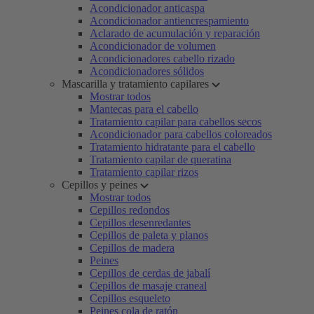
Acondicionador anticaspa
Acondicionador antiencrespamiento
Aclarado de acumulación y reparación
Acondicionador de volumen
Acondicionadores cabello rizado
Acondicionadores sólidos
Mascarilla y tratamiento capilares
Mostrar todos
Mantecas para el cabello
Tratamiento capilar para cabellos secos
Acondicionador para cabellos coloreados
Tratamiento hidratante para el cabello
Tratamiento capilar de queratina
Tratamiento capilar rizos
Cepillos y peines
Mostrar todos
Cepillos redondos
Cepillos desenredantes
Cepillos de paleta y planos
Cepillos de madera
Peines
Cepillos de cerdas de jabalí
Cepillos de masaje craneal
Cepillos esqueleto
Peines cola de ratón