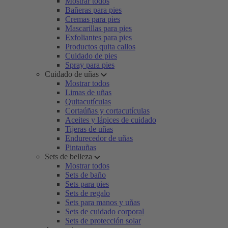
Mostrar todos
Bañeras para pies
Cremas para pies
Mascarillas para pies
Exfoliantes para pies
Productos quita callos
Cuidado de pies
Spray para pies
Cuidado de uñas
Mostrar todos
Limas de uñas
Quitacutículas
Cortaúñas y cortacutículas
Aceites y lápices de cuidado
Tijeras de uñas
Endurecedor de uñas
Pintauñas
Sets de belleza
Mostrar todos
Sets de baño
Sets para pies
Sets de regalo
Sets para manos y uñas
Sets de cuidado corporal
Sets de protección solar