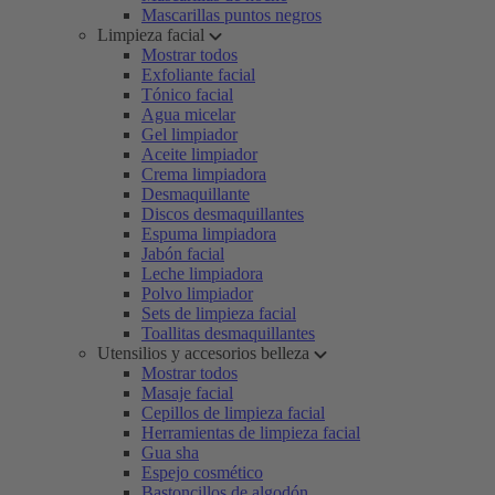
Mascarillas puntos negros
Limpieza facial
Mostrar todos
Exfoliante facial
Tónico facial
Agua micelar
Gel limpiador
Aceite limpiador
Crema limpiadora
Desmaquillante
Discos desmaquillantes
Espuma limpiadora
Jabón facial
Leche limpiadora
Polvo limpiador
Sets de limpieza facial
Toallitas desmaquillantes
Utensilios y accesorios belleza
Mostrar todos
Masaje facial
Cepillos de limpieza facial
Herramientas de limpieza facial
Gua sha
Espejo cosmético
Bastoncillos de algodón