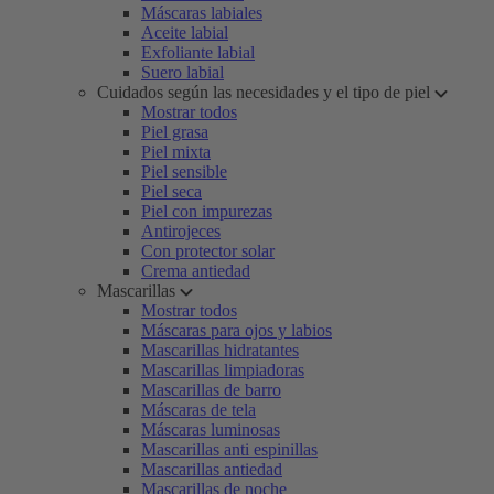
Máscaras labiales
Aceite labial
Exfoliante labial
Suero labial
Cuidados según las necesidades y el tipo de piel
Mostrar todos
Piel grasa
Piel mixta
Piel sensible
Piel seca
Piel con impurezas
Antirojeces
Con protector solar
Crema antiedad
Mascarillas
Mostrar todos
Máscaras para ojos y labios
Mascarillas hidratantes
Mascarillas limpiadoras
Mascarillas de barro
Máscaras de tela
Máscaras luminosas
Mascarillas anti espinillas
Mascarillas antiedad
Mascarillas de noche