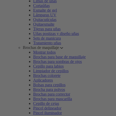
Limas de uñas
Cortaúñas
Esmalte de gel
Lámparas UV
Quitacutículas
Quitaesmalte
Tijeras para uñas
Uñas postizas y diseño uñas
Sets de manicura
Tratamiento uñas
Brochas de maquillaje
Mostrar todos
Brochas para base de maquillaje
Brochas para sombras de ojos
Cepillo para labios
Limpiador de cepillos
Brochas colorete
Aplicadores
Bolsas para cepillos
Brocha para polvos
Brochas para corrector
Brochas para mascarilla
Cepillo de cejas
Pincel delineador
Pincel iluminador