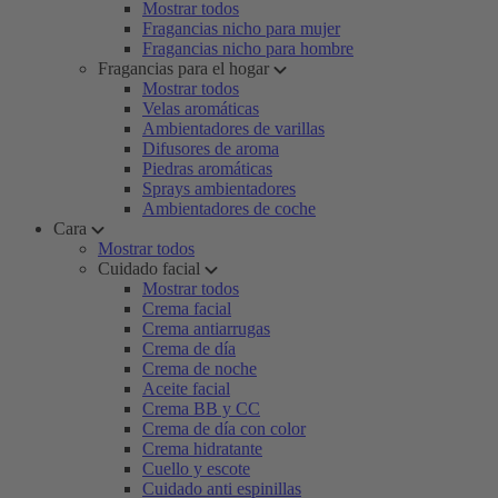
Mostrar todos
Fragancias nicho para mujer
Fragancias nicho para hombre
Fragancias para el hogar
Mostrar todos
Velas aromáticas
Ambientadores de varillas
Difusores de aroma
Piedras aromáticas
Sprays ambientadores
Ambientadores de coche
Cara
Mostrar todos
Cuidado facial
Mostrar todos
Crema facial
Crema antiarrugas
Crema de día
Crema de noche
Aceite facial
Crema BB y CC
Crema de día con color
Crema hidratante
Cuello y escote
Cuidado anti espinillas