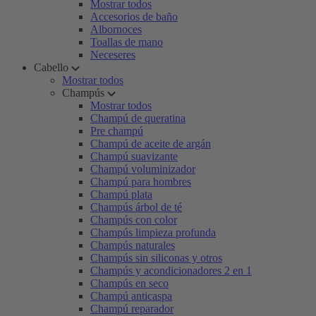
Mostrar todos
Accesorios de baño
Albornoces
Toallas de mano
Neceseres
Cabello
Mostrar todos
Champús
Mostrar todos
Champú de queratina
Pre champú
Champú de aceite de argán
Champú suavizante
Champú voluminizador
Champú para hombres
Champú plata
Champús árbol de té
Champús con color
Champús limpieza profunda
Champús naturales
Champús sin siliconas y otros
Champús y acondicionadores 2 en 1
Champús en seco
Champú anticaspa
Champú reparador