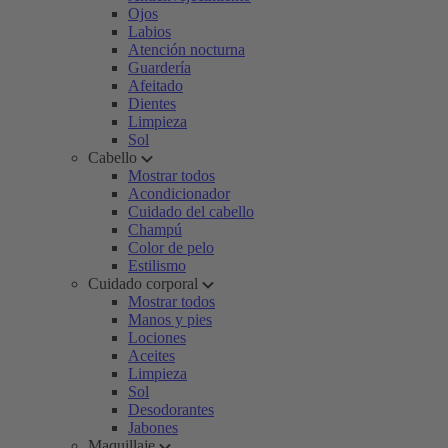
Ojos
Labios
Atención nocturna
Guardería
Afeitado
Dientes
Limpieza
Sol
Cabello
Mostrar todos
Acondicionador
Cuidado del cabello
Champú
Color de pelo
Estilismo
Cuidado corporal
Mostrar todos
Manos y pies
Lociones
Aceites
Limpieza
Sol
Desodorantes
Jabones
Maquillaje