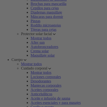
Brochas para mascarilla
Cepillos para cejas
Diademas maquillaje
Máscaras para dormir
Pinzas
Rodillo microagujas
Tijeras para cejas
Protector solar facial
Mostrar todos
After sun
Autobronceadores
Crema solar
Maquillaje solar
Cuerpo
Mostrar todos
Cuidado corporal
Mostrar todos
Lociones corporales
Desodorantes
Mantecas corporales
Aceites corporales
Anticelulíticos
Aceite e infusión de sauna
Aceites esenciales y para masajes
Cuello y escote