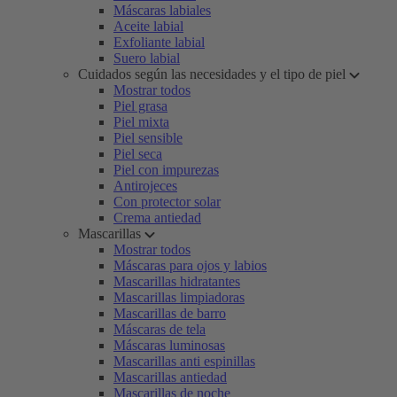
Máscaras labiales
Aceite labial
Exfoliante labial
Suero labial
Cuidados según las necesidades y el tipo de piel
Mostrar todos
Piel grasa
Piel mixta
Piel sensible
Piel seca
Piel con impurezas
Antirojeces
Con protector solar
Crema antiedad
Mascarillas
Mostrar todos
Máscaras para ojos y labios
Mascarillas hidratantes
Mascarillas limpiadoras
Mascarillas de barro
Máscaras de tela
Máscaras luminosas
Mascarillas anti espinillas
Mascarillas antiedad
Mascarillas de noche