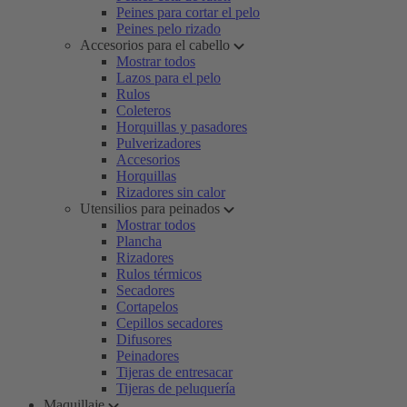
Peines para cortar el pelo
Peines pelo rizado
Accesorios para el cabello
Mostrar todos
Lazos para el pelo
Rulos
Coleteros
Horquillas y pasadores
Pulverizadores
Accesorios
Horquillas
Rizadores sin calor
Utensilios para peinados
Mostrar todos
Plancha
Rizadores
Rulos térmicos
Secadores
Cortapelos
Cepillos secadores
Difusores
Peinadores
Tijeras de entresacar
Tijeras de peluquería
Maquillaje