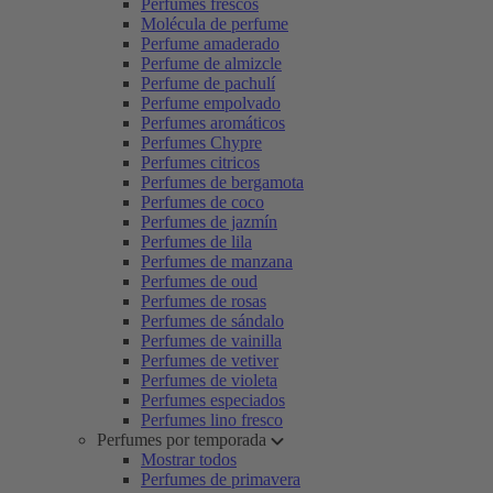
Perfumes frescos
Molécula de perfume
Perfume amaderado
Perfume de almizcle
Perfume de pachulí
Perfume empolvado
Perfumes aromáticos
Perfumes Chypre
Perfumes citricos
Perfumes de bergamota
Perfumes de coco
Perfumes de jazmín
Perfumes de lila
Perfumes de manzana
Perfumes de oud
Perfumes de rosas
Perfumes de sándalo
Perfumes de vainilla
Perfumes de vetiver
Perfumes de violeta
Perfumes especiados
Perfumes lino fresco
Perfumes por temporada
Mostrar todos
Perfumes de primavera