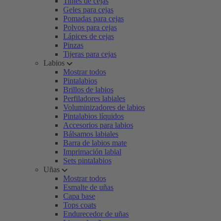
Tintes de cejas
Geles para cejas
Pomadas para cejas
Polvos para cejas
Lápices de cejas
Pinzas
Tijeras para cejas
Labios
Mostrar todos
Pintalabios
Brillos de labios
Perfiladores labiales
Voluminizadores de labios
Pintalabios líquidos
Accesorios para labios
Bálsamos labiales
Barra de labios mate
Imprimación labial
Sets pintalabios
Uñas
Mostrar todos
Esmalte de uñas
Capa base
Tops coats
Endurecedor de uñas