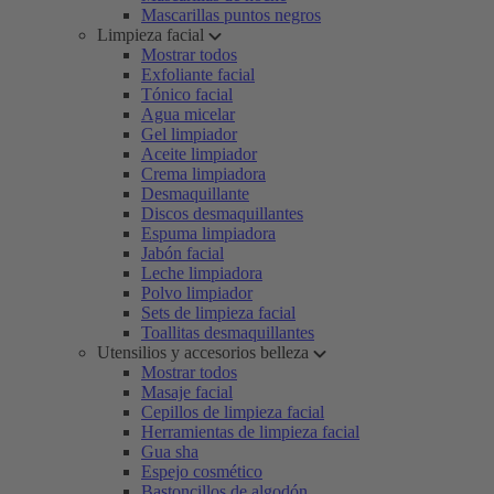
Mascarillas puntos negros
Limpieza facial
Mostrar todos
Exfoliante facial
Tónico facial
Agua micelar
Gel limpiador
Aceite limpiador
Crema limpiadora
Desmaquillante
Discos desmaquillantes
Espuma limpiadora
Jabón facial
Leche limpiadora
Polvo limpiador
Sets de limpieza facial
Toallitas desmaquillantes
Utensilios y accesorios belleza
Mostrar todos
Masaje facial
Cepillos de limpieza facial
Herramientas de limpieza facial
Gua sha
Espejo cosmético
Bastoncillos de algodón