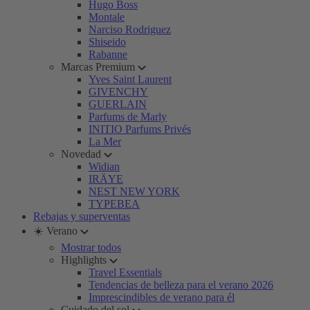
Hugo Boss
Montale
Narciso Rodriguez
Shiseido
Rabanne
Marcas Premium
Yves Saint Laurent
GIVENCHY
GUERLAIN
Parfums de Marly
INITIO Parfums Privés
La Mer
Novedad
Widian
IRÄYE
NEST NEW YORK
TYPEBEA
Rebajas y superventas
☀️ Verano
Mostrar todos
Highlights
Travel Essentials
Tendencias de belleza para el verano 2026
Imprescindibles de verano para él
Cuidado del sol