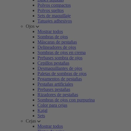
Polvos compactos
Polvos sueltos
Sets de maquillaje
Tatuajes adhesivos
Ojos
Mostrar todos
Sombras de ojos
Máscaras de pestañas
Delineadores de ojos
Sombras de ojos en crema
Prebases sombra de ojos
Cepillos pestañas
Desmaquillantes de ojos
Paletas de sombras de ojos
Pegamentos de pestañas
Pestañas artificiales
Prebases pestañas
Rizadores de pestañas
Sombras de ojos con purpurina
Color para cejas
Kajal
Sets
Cejas
Mostrar todos