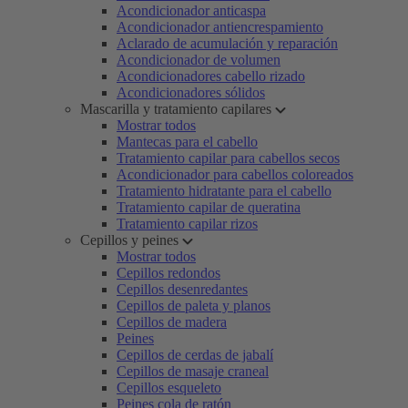
Acondicionador anticaspa
Acondicionador antiencrespamiento
Aclarado de acumulación y reparación
Acondicionador de volumen
Acondicionadores cabello rizado
Acondicionadores sólidos
Mascarilla y tratamiento capilares
Mostrar todos
Mantecas para el cabello
Tratamiento capilar para cabellos secos
Acondicionador para cabellos coloreados
Tratamiento hidratante para el cabello
Tratamiento capilar de queratina
Tratamiento capilar rizos
Cepillos y peines
Mostrar todos
Cepillos redondos
Cepillos desenredantes
Cepillos de paleta y planos
Cepillos de madera
Peines
Cepillos de cerdas de jabalí
Cepillos de masaje craneal
Cepillos esqueleto
Peines cola de ratón