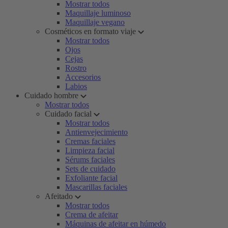
Mostrar todos
Maquillaje luminoso
Maquillaje vegano
Cosméticos en formato viaje
Mostrar todos
Ojos
Cejas
Rostro
Accesorios
Labios
Cuidado hombre
Mostrar todos
Cuidado facial
Mostrar todos
Antienvejecimiento
Cremas faciales
Limpieza facial
Sérums faciales
Sets de cuidado
Exfoliante facial
Mascarillas faciales
Afeitado
Mostrar todos
Crema de afeitar
Máquinas de afeitar en húmedo