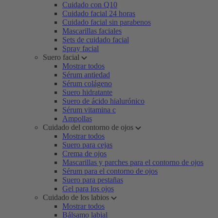
Cuidado con Q10
Cuidado facial 24 horas
Cuidado facial sin parabenos
Mascarillas faciales
Sets de cuidado facial
Spray facial
Suero facial
Mostrar todos
Sérum antiedad
Sérum colágeno
Suero hidratante
Suero de ácido hialurónico
Sérum vitamina c
Ampollas
Cuidado del contorno de ojos
Mostrar todos
Suero para cejas
Crema de ojos
Mascarillas y parches para el contorno de ojos
Sérum para el contorno de ojos
Suero para pestañas
Gel para los ojos
Cuidado de los labios
Mostrar todos
Bálsamo labial