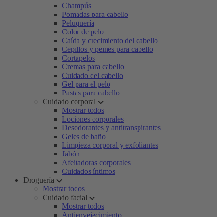
Champús
Pomadas para cabello
Peluquería
Color de pelo
Caída y crecimiento del cabello
Cepillos y peines para cabello
Cortapelos
Cremas para cabello
Cuidado del cabello
Gel para el pelo
Pastas para cabello
Cuidado corporal
Mostrar todos
Lociones corporales
Desodorantes y antitranspirantes
Geles de baño
Limpieza corporal y exfoliantes
Jabón
Afeitadoras corporales
Cuidados íntimos
Droguería
Mostrar todos
Cuidado facial
Mostrar todos
Antienvejecimiento