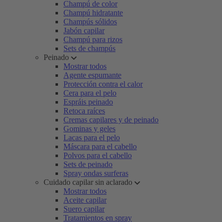
Champú de color
Champú hidratante
Champús sólidos
Jabón capilar
Champú para rizos
Sets de champús
Peinado
Mostrar todos
Agente espumante
Protección contra el calor
Cera para el pelo
Espráis peinado
Retoca raíces
Cremas capilares y de peinado
Gominas y geles
Lacas para el pelo
Máscara para el cabello
Polvos para el cabello
Sets de peinado
Spray ondas surferas
Cuidado capilar sin aclarado
Mostrar todos
Aceite capilar
Suero capilar
Tratamientos en spray