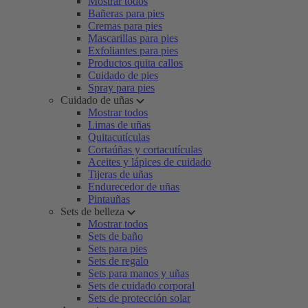
Mostrar todos
Bañeras para pies
Cremas para pies
Mascarillas para pies
Exfoliantes para pies
Productos quita callos
Cuidado de pies
Spray para pies
Cuidado de uñas
Mostrar todos
Limas de uñas
Quitacutículas
Cortaúñas y cortacutículas
Aceites y lápices de cuidado
Tijeras de uñas
Endurecedor de uñas
Pintauñas
Sets de belleza
Mostrar todos
Sets de baño
Sets para pies
Sets de regalo
Sets para manos y uñas
Sets de cuidado corporal
Sets de protección solar