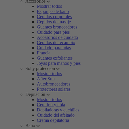
Accesorios
Mostrar todos
Esponjas de baño
Cepillos corporales
Cepillos de masaje
Guantes bronceadores
Cuidado para pies
Accesorios de cuidado
Cepillos de recambio
Cuidado para uñas
Franela
Guantes exfoliantes
Joyas para manos y pies
Sol y protección
Mostrar todos
After Sun
Autobronceadores
Protectores solares
Depilación
Mostrar todos
Cera fría y tibia
Depiladoras y cuchillas
Cuidado del afeitado
Crema depilatoria
Baño