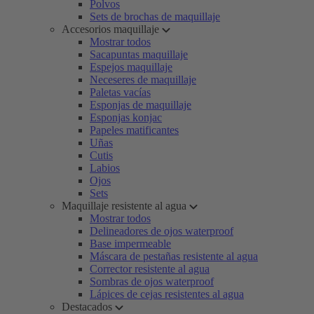
Polvos
Sets de brochas de maquillaje
Accesorios maquillaje
Mostrar todos
Sacapuntas maquillaje
Espejos maquillaje
Neceseres de maquillaje
Paletas vacías
Esponjas de maquillaje
Esponjas konjac
Papeles matificantes
Uñas
Cutis
Labios
Ojos
Sets
Maquillaje resistente al agua
Mostrar todos
Delineadores de ojos waterproof
Base impermeable
Máscara de pestañas resistente al agua
Corrector resistente al agua
Sombras de ojos waterproof
Lápices de cejas resistentes al agua
Destacados