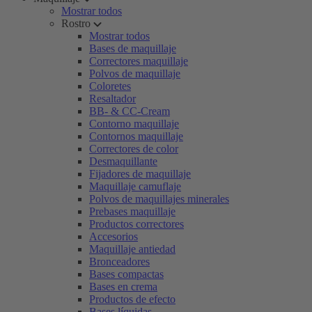
Mostrar todos
Rostro
Mostrar todos
Bases de maquillaje
Correctores maquillaje
Polvos de maquillaje
Coloretes
Resaltador
BB- & CC-Cream
Contorno maquillaje
Contornos maquillaje
Correctores de color
Desmaquillante
Fijadores de maquillaje
Maquillaje camuflaje
Polvos de maquillajes minerales
Prebases maquillaje
Productos correctores
Accesorios
Maquillaje antiedad
Bronceadores
Bases compactas
Bases en crema
Productos de efecto
Bases líquidas