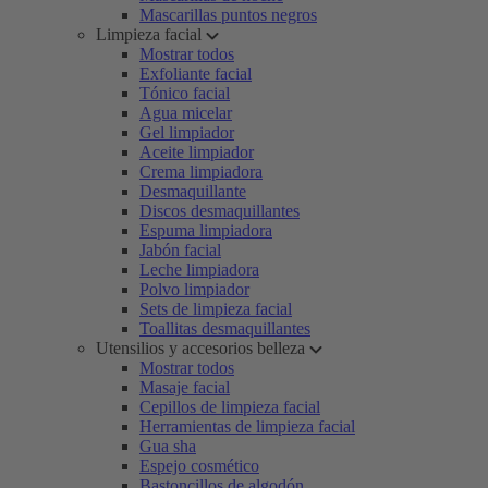
Mascarillas puntos negros
Limpieza facial
Mostrar todos
Exfoliante facial
Tónico facial
Agua micelar
Gel limpiador
Aceite limpiador
Crema limpiadora
Desmaquillante
Discos desmaquillantes
Espuma limpiadora
Jabón facial
Leche limpiadora
Polvo limpiador
Sets de limpieza facial
Toallitas desmaquillantes
Utensilios y accesorios belleza
Mostrar todos
Masaje facial
Cepillos de limpieza facial
Herramientas de limpieza facial
Gua sha
Espejo cosmético
Bastoncillos de algodón