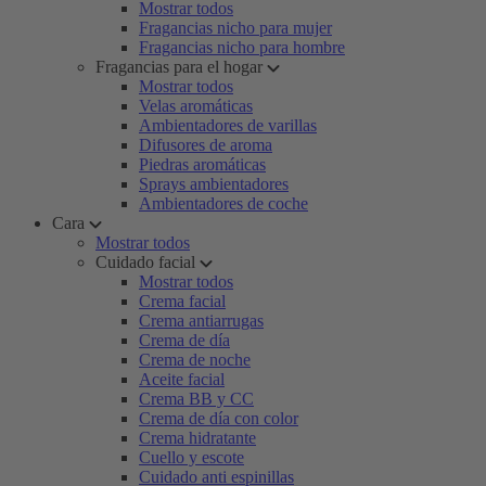
Mostrar todos
Fragancias nicho para mujer
Fragancias nicho para hombre
Fragancias para el hogar
Mostrar todos
Velas aromáticas
Ambientadores de varillas
Difusores de aroma
Piedras aromáticas
Sprays ambientadores
Ambientadores de coche
Cara
Mostrar todos
Cuidado facial
Mostrar todos
Crema facial
Crema antiarrugas
Crema de día
Crema de noche
Aceite facial
Crema BB y CC
Crema de día con color
Crema hidratante
Cuello y escote
Cuidado anti espinillas