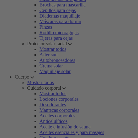
Brochas para mascarilla
Cepillos para cejas
Diademas maquillaje
Máscaras para dormir
Pinzas
Rodillo microagujas
Tijeras para cejas
Protector solar facial
Mostrar todos
After sun
Autobronceadores
Crema solar
Maquillaje solar
Cuerpo
Mostrar todos
Cuidado corporal
Mostrar todos
Lociones corporales
Desodorantes
Mantecas corporales
Aceites corporales
Anticelulíticos
Aceite e infusión de sauna
Aceites esenciales y para masajes
Cuello y escote