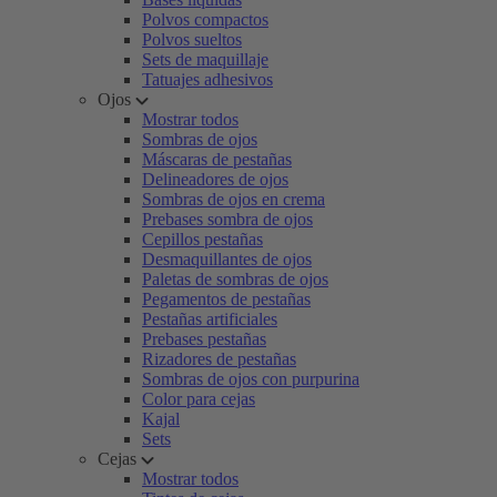
Polvos compactos
Polvos sueltos
Sets de maquillaje
Tatuajes adhesivos
Ojos
Mostrar todos
Sombras de ojos
Máscaras de pestañas
Delineadores de ojos
Sombras de ojos en crema
Prebases sombra de ojos
Cepillos pestañas
Desmaquillantes de ojos
Paletas de sombras de ojos
Pegamentos de pestañas
Pestañas artificiales
Prebases pestañas
Rizadores de pestañas
Sombras de ojos con purpurina
Color para cejas
Kajal
Sets
Cejas
Mostrar todos