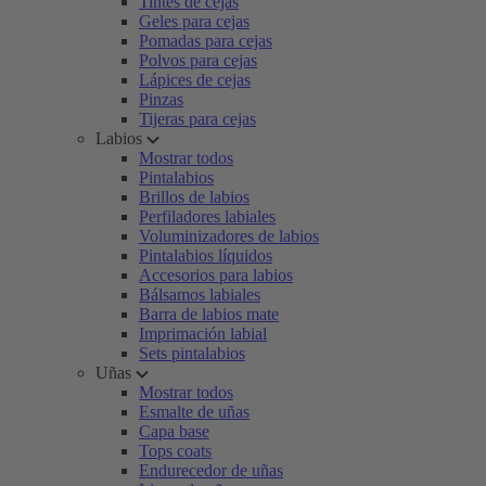
Tintes de cejas
Geles para cejas
Pomadas para cejas
Polvos para cejas
Lápices de cejas
Pinzas
Tijeras para cejas
Labios
Mostrar todos
Pintalabios
Brillos de labios
Perfiladores labiales
Voluminizadores de labios
Pintalabios líquidos
Accesorios para labios
Bálsamos labiales
Barra de labios mate
Imprimación labial
Sets pintalabios
Uñas
Mostrar todos
Esmalte de uñas
Capa base
Tops coats
Endurecedor de uñas