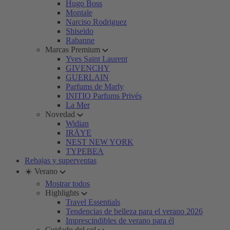
Hugo Boss
Montale
Narciso Rodriguez
Shiseido
Rabanne
Marcas Premium
Yves Saint Laurent
GIVENCHY
GUERLAIN
Parfums de Marly
INITIO Parfums Privés
La Mer
Novedad
Widian
IRÄYE
NEST NEW YORK
TYPEBEA
Rebajas y superventas
☀️ Verano
Mostrar todos
Highlights
Travel Essentials
Tendencias de belleza para el verano 2026
Imprescindibles de verano para él
Cuidado del sol