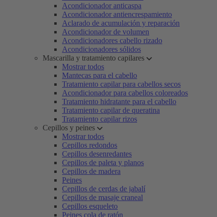
Acondicionador anticaspa
Acondicionador antiencrespamiento
Aclarado de acumulación y reparación
Acondicionador de volumen
Acondicionadores cabello rizado
Acondicionadores sólidos
Mascarilla y tratamiento capilares
Mostrar todos
Mantecas para el cabello
Tratamiento capilar para cabellos secos
Acondicionador para cabellos coloreados
Tratamiento hidratante para el cabello
Tratamiento capilar de queratina
Tratamiento capilar rizos
Cepillos y peines
Mostrar todos
Cepillos redondos
Cepillos desenredantes
Cepillos de paleta y planos
Cepillos de madera
Peines
Cepillos de cerdas de jabalí
Cepillos de masaje craneal
Cepillos esqueleto
Peines cola de ratón