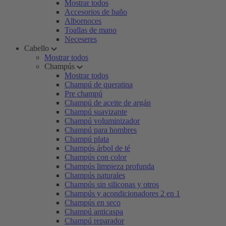
Mostrar todos
Accesorios de baño
Albornoces
Toallas de mano
Neceseres
Cabello
Mostrar todos
Champús
Mostrar todos
Champú de queratina
Pre champú
Champú de aceite de argán
Champú suavizante
Champú voluminizador
Champú para hombres
Champú plata
Champús árbol de té
Champús con color
Champús limpieza profunda
Champús naturales
Champús sin siliconas y otros
Champús y acondicionadores 2 en 1
Champús en seco
Champú anticaspa
Champú reparador