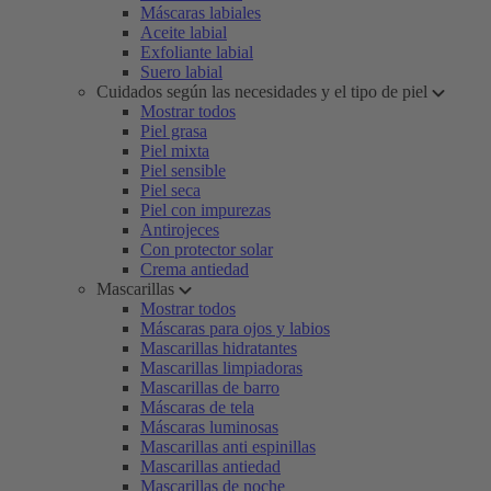
Máscaras labiales
Aceite labial
Exfoliante labial
Suero labial
Cuidados según las necesidades y el tipo de piel
Mostrar todos
Piel grasa
Piel mixta
Piel sensible
Piel seca
Piel con impurezas
Antirojeces
Con protector solar
Crema antiedad
Mascarillas
Mostrar todos
Máscaras para ojos y labios
Mascarillas hidratantes
Mascarillas limpiadoras
Mascarillas de barro
Máscaras de tela
Máscaras luminosas
Mascarillas anti espinillas
Mascarillas antiedad
Mascarillas de noche