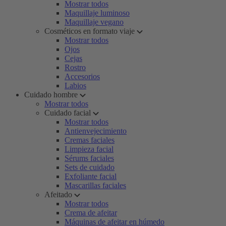
Mostrar todos
Maquillaje luminoso
Maquillaje vegano
Cosméticos en formato viaje
Mostrar todos
Ojos
Cejas
Rostro
Accesorios
Labios
Cuidado hombre
Mostrar todos
Cuidado facial
Mostrar todos
Antienvejecimiento
Cremas faciales
Limpieza facial
Sérums faciales
Sets de cuidado
Exfoliante facial
Mascarillas faciales
Afeitado
Mostrar todos
Crema de afeitar
Máquinas de afeitar en húmedo