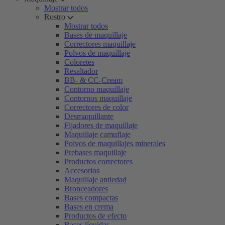
Mostrar todos
Rostro
Mostrar todos
Bases de maquillaje
Correctores maquillaje
Polvos de maquillaje
Coloretes
Resaltador
BB- & CC-Cream
Contorno maquillaje
Contornos maquillaje
Correctores de color
Desmaquillante
Fijadores de maquillaje
Maquillaje camuflaje
Polvos de maquillajes minerales
Prebases maquillaje
Productos correctores
Accesorios
Maquillaje antiedad
Bronceadores
Bases compactas
Bases en crema
Productos de efecto
Bases líquidas