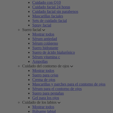
Cuidado con Q10
Cuidado facial 24 horas
Cuidado facial sin parabenos
Mascarillas faciales
Sets de cuidado facial
Spray facial
Suero facial
Mostrar todos
Sérum antiedad
Sérum colágeno
Suero hidratante
Suero de ácido hialurónico
Sérum vitamina c
Ampollas
Cuidado del contorno de ojos
Mostrar todos
Suero para cejas
Crema de ojos
Mascarillas y parches para el contorno de ojos
Sérum para el contorno de ojos
Suero para pestañas
Gel para los ojos
Cuidado de los labios
Mostrar todos
Bálsamo labial