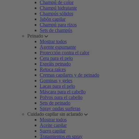
Champú de color
Champú hidratante
Champús sólidos
Jabón capilar
Champú para rizos
Sets de champús
Peinado
Mostrar todos
Agente espumante
Protección contra el calor
Cera para el pelo
Espráis peinado
Retoca raíces
Cremas capilares y de peinado
Gominas y geles
Lacas para el pelo
Máscara para el cabello
Polvos para el cabello
Sets de peinado
Spray ondas surferas
Cuidado capilar sin aclarado
Mostrar todos
Aceite capilar
Suero capilar
Tratamientos en spray