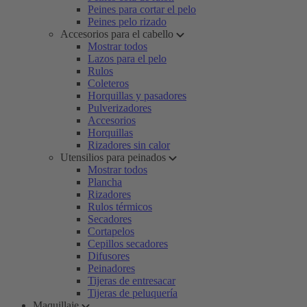
Peines para cortar el pelo
Peines pelo rizado
Accesorios para el cabello
Mostrar todos
Lazos para el pelo
Rulos
Coleteros
Horquillas y pasadores
Pulverizadores
Accesorios
Horquillas
Rizadores sin calor
Utensilios para peinados
Mostrar todos
Plancha
Rizadores
Rulos térmicos
Secadores
Cortapelos
Cepillos secadores
Difusores
Peinadores
Tijeras de entresacar
Tijeras de peluquería
Maquillaje