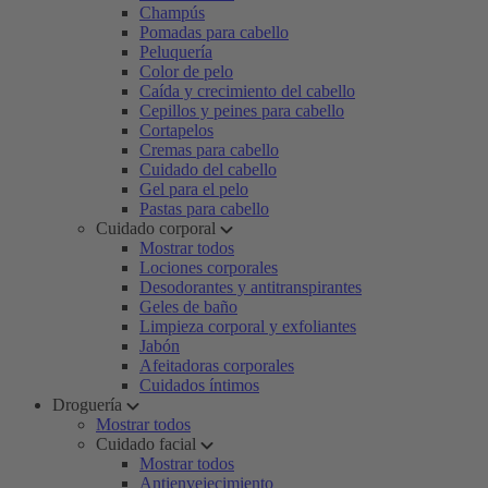
Champús
Pomadas para cabello
Peluquería
Color de pelo
Caída y crecimiento del cabello
Cepillos y peines para cabello
Cortapelos
Cremas para cabello
Cuidado del cabello
Gel para el pelo
Pastas para cabello
Cuidado corporal
Mostrar todos
Lociones corporales
Desodorantes y antitranspirantes
Geles de baño
Limpieza corporal y exfoliantes
Jabón
Afeitadoras corporales
Cuidados íntimos
Droguería
Mostrar todos
Cuidado facial
Mostrar todos
Antienvejecimiento