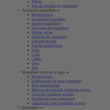
Polvos
Sets de brochas de maquillaje
Accesorios maquillaje
Mostrar todos
Sacapuntas maquillaje
Espejos maquillaje
Neceseres de maquillaje
Paletas vacías
Esponjas de maquillaje
Esponjas konjac
Papeles matificantes
Uñas
Cutis
Labios
Ojos
Sets
Maquillaje resistente al agua
Mostrar todos
Delineadores de ojos waterproof
Base impermeable
Máscara de pestañas resistente al agua
Corrector resistente al agua
Sombras de ojos waterproof
Lápices de cejas resistentes al agua
Destacados