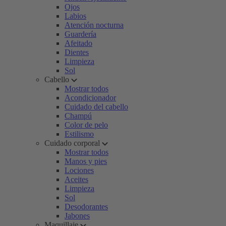
Ojos
Labios
Atención nocturna
Guardería
Afeitado
Dientes
Limpieza
Sol
Cabello
Mostrar todos
Acondicionador
Cuidado del cabello
Champú
Color de pelo
Estilismo
Cuidado corporal
Mostrar todos
Manos y pies
Lociones
Aceites
Limpieza
Sol
Desodorantes
Jabones
Maquillaje