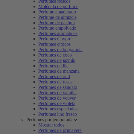
Perfumes frescos
Molécula de perfume
Perfume amaderado
Perfume de almizcle
Perfume de pachulí
Perfume empolvado
Perfumes aromáticos
Perfumes Chypre
Perfumes citricos
Perfumes de bergamota
Perfumes de coco
Perfumes de jazmín
Perfumes de lila
Perfumes de manzana
Perfumes de oud
Perfumes de rosas
Perfumes de sándalo
Perfumes de vainilla
Perfumes de vetiver
Perfumes de violeta
Perfumes especiados
Perfumes lino fresco
Perfumes por temporada
Mostrar todos
Perfumes de primavera