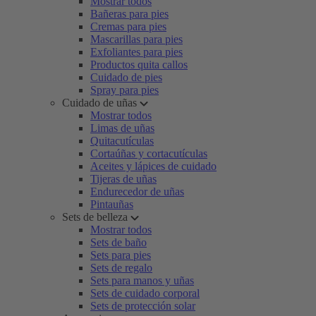
Mostrar todos
Bañeras para pies
Cremas para pies
Mascarillas para pies
Exfoliantes para pies
Productos quita callos
Cuidado de pies
Spray para pies
Cuidado de uñas
Mostrar todos
Limas de uñas
Quitacutículas
Cortaúñas y cortacutículas
Aceites y lápices de cuidado
Tijeras de uñas
Endurecedor de uñas
Pintauñas
Sets de belleza
Mostrar todos
Sets de baño
Sets para pies
Sets de regalo
Sets para manos y uñas
Sets de cuidado corporal
Sets de protección solar