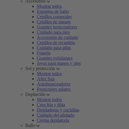
Accesorios
Mostrar todos
Esponjas de baño
Cepillos corporales
Cepillos de masaje
Guantes bronceadores
Cuidado para pies
Accesorios de cuidado
Cepillos de recambio
Cuidado para uñas
Franela
Guantes exfoliantes
Joyas para manos y pies
Sol y protección
Mostrar todos
After Sun
Autobronceadores
Protectores solares
Depilación
Mostrar todos
Cera fría y tibia
Depiladoras y cuchillas
Cuidado del afeitado
Crema depilatoria
Baño