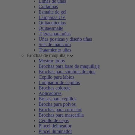
Limas de uñas
Cortaúñas
Esmalte de gel
Lámparas UV
Quitacutículas
Quitaesmalte
Tijeras para uñas
Uñas postizas y diseño uñas
Sets de manicura
Tratamiento uñas
Brochas de maquillaje
Mostrar todos
Brochas para base de maquillaje
Brochas para sombras de ojos
Cepillo para labios
Limpiador de cepillos
Brochas colorete
Aplicadores
Bolsas para cepillos
Brocha para polvos
Brochas para corrector
Brochas para mascarilla
Cepillo de cejas
Pincel delineador
Pincel iluminador