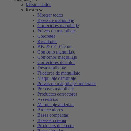
Mostrar todos
Rostro
Mostrar todos
Bases de maquillaje
Correctores maquillaje
Polvos de maquillaje
Coloretes
Resaltador
BB- & CC-Cream
Contorno maquillaje
Contornos maquillaje
Correctores de color
Desmaquillante
Fijadores de maquillaje
Maquillaje camuflaje
Polvos de maquillajes minerales
Prebases maquillaje
Productos correctores
Accesorios
Maquillaje antiedad
Bronceadores
Bases compactas
Bases en crema
Productos de efecto
Bases líquidas