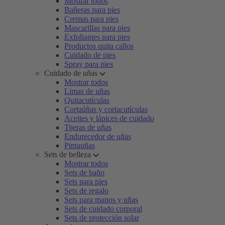
Mostrar todos
Bañeras para pies
Cremas para pies
Mascarillas para pies
Exfoliantes para pies
Productos quita callos
Cuidado de pies
Spray para pies
Cuidado de uñas
Mostrar todos
Limas de uñas
Quitacutículas
Cortaúñas y cortacutículas
Aceites y lápices de cuidado
Tijeras de uñas
Endurecedor de uñas
Pintauñas
Sets de belleza
Mostrar todos
Sets de baño
Sets para pies
Sets de regalo
Sets para manos y uñas
Sets de cuidado corporal
Sets de protección solar