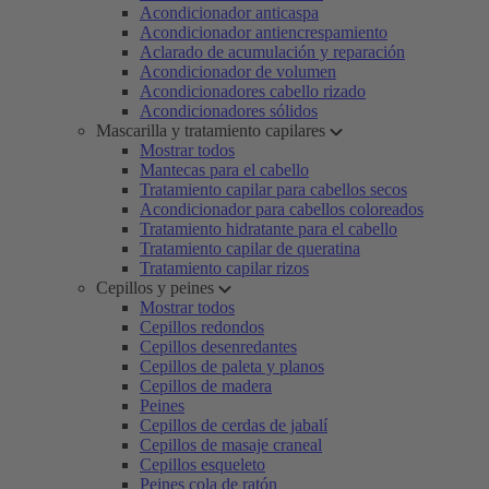
Acondicionador anticaspa
Acondicionador antiencrespamiento
Aclarado de acumulación y reparación
Acondicionador de volumen
Acondicionadores cabello rizado
Acondicionadores sólidos
Mascarilla y tratamiento capilares
Mostrar todos
Mantecas para el cabello
Tratamiento capilar para cabellos secos
Acondicionador para cabellos coloreados
Tratamiento hidratante para el cabello
Tratamiento capilar de queratina
Tratamiento capilar rizos
Cepillos y peines
Mostrar todos
Cepillos redondos
Cepillos desenredantes
Cepillos de paleta y planos
Cepillos de madera
Peines
Cepillos de cerdas de jabalí
Cepillos de masaje craneal
Cepillos esqueleto
Peines cola de ratón