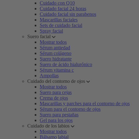
Cuidado con Q10
Cuidado facial 24 horas
Cuidado facial sin parabenos
Mascarillas faciales
Sets de cuidado facial
Spray facial
Suero facial
Mostrar todos
Sérum antiedad
Sérum colágeno
Suero hidratante
Suero de ácido hialurónico
Sérum vitamina c
Ampollas
Cuidado del contorno de ojos
Mostrar todos
Suero para cejas
Crema de ojos
Mascarillas y parches para el contorno de ojos
Sérum para el contorno de ojos
Suero para pestañas
Gel para los ojos
Cuidado de los labios
Mostrar todos
Bálsamo labial