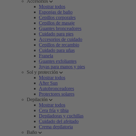
Accesorios
Mostrar todos
Esponjas de baño
Cepillos corporales
Cepillos de masaje
Guantes bronceadores
Cuidado para pies
Accesorios de cuidado
Cepillos de recambio
Cuidado para uñas
Franela
Guantes exfoliantes
Joyas para manos y pies
Sol y protección
Mostrar todos
After Sun
Autobronceadores
Protectores solares
Depilación
Mostrar todos
Cera fría y tibia
Depiladoras y cuchillas
Cuidado del afeitado
Crema depilatoria
Baño