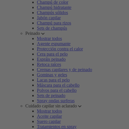
Champú de color
Champú hidratante
Champús sólidos
Jabón capilar
Champú para rizos
Sets de champús
Peinado
Mostrar todos
Agente espumante
Protección contra el calor
Cera para el pelo
Espráis peinado
Retoca raíces
Cremas capilares y de peinado
Gominas y geles
Lacas para el pelo
Máscara para el cabello
Polvos para el cabello
Sets de peinado
Spray ondas surferas
Cuidado capilar sin aclarado
Mostrar todos
Aceite capilar
Suero capilar
Tratamientos en spray