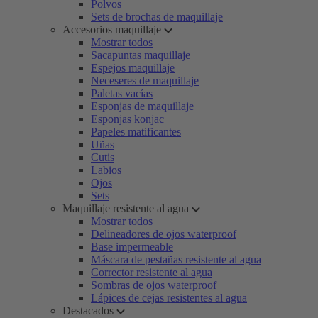
Polvos
Sets de brochas de maquillaje
Accesorios maquillaje
Mostrar todos
Sacapuntas maquillaje
Espejos maquillaje
Neceseres de maquillaje
Paletas vacías
Esponjas de maquillaje
Esponjas konjac
Papeles matificantes
Uñas
Cutis
Labios
Ojos
Sets
Maquillaje resistente al agua
Mostrar todos
Delineadores de ojos waterproof
Base impermeable
Máscara de pestañas resistente al agua
Corrector resistente al agua
Sombras de ojos waterproof
Lápices de cejas resistentes al agua
Destacados