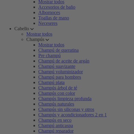
Mostrar todos
Accesorios de baño
Albornoces
Toallas de mano
Neceseres
Cabello
Mostrar todos
Champús
Mostrar todos
Champú de queratina
Pre champú
Champú de aceite de argán
Champú suavizante
Champú voluminizador
Champú para hombres
Champú plata
Champús árbol de té
Champús con color
Champús limpieza profunda
Champús naturales
Champús sin siliconas y otros
Champús y acondicionadores 2 en 1
Champús en seco
Champú anticaspa
Champú reparador