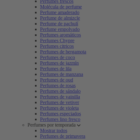
Perfumes frescos
Molécula de perfume
Perfume amaderado
Perfume de almizcle
Perfume de pachulí
Perfume empolvado
Perfumes aromáticos
Perfumes Chypre
Perfumes citricos
Perfumes de bergamota
Perfumes de coco
Perfumes de jazmín
Perfumes de lila
Perfumes de manzana
Perfumes de oud
Perfumes de rosas
Perfumes de sándalo
Perfumes de vainilla
Perfumes de vetiver
Perfumes de violeta
Perfumes especiados
Perfumes lino fresco
Perfumes por temporada
Mostrar todos
Perfumes de primavera