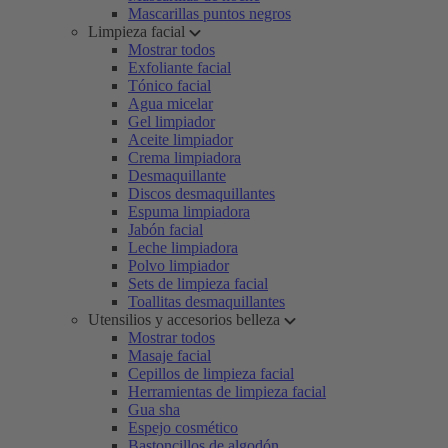
Mascarillas puntos negros
Limpieza facial
Mostrar todos
Exfoliante facial
Tónico facial
Agua micelar
Gel limpiador
Aceite limpiador
Crema limpiadora
Desmaquillante
Discos desmaquillantes
Espuma limpiadora
Jabón facial
Leche limpiadora
Polvo limpiador
Sets de limpieza facial
Toallitas desmaquillantes
Utensilios y accesorios belleza
Mostrar todos
Masaje facial
Cepillos de limpieza facial
Herramientas de limpieza facial
Gua sha
Espejo cosmético
Bastoncillos de algodón