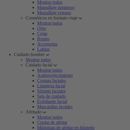
Mostrar todos
Maquillaje luminoso
Maquillaje vegano
Cosméticos en formato viaje
Mostrar todos
Ojos
Cejas
Rostro
Accesorios
Labios
Cuidado hombre
Mostrar todos
Cuidado facial
Mostrar todos
Antienvejecimiento
Cremas faciales
Limpieza facial
Sérums faciales
Sets de cuidado
Exfoliante facial
Mascarillas faciales
Afeitado
Mostrar todos
Crema de afeitar
Máquinas de afeitar en húmedo