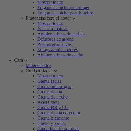
Mostrar todos
Fragancias nicho para mujer
Fragancias nicho para hombre
Fragancias para el hogar
Mostrar todos
Velas aromáticas
Ambientadores de varillas
Difusores de aroma
Piedras aromáticas
Sprays ambientadores
Ambientadores de coche
Cara
Mostrar todos
Cuidado facial
Mostrar todos
Crema facial
Crema antiarrugas
Crema de día
Crema de noche
Aceite facial
Crema BB y CC
Crema de día con color
Crema hidratante
Cuello y escote
Cuidado anti espinillas