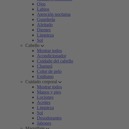
Ojos
Labios
Atención nocturna
Guardería
Afeitado
Dientes
Limpieza
Sol
Cabello
Mostrar todos
Acondicionador
Cuidado del cabello
Champú
Color de pelo
Estilismo
Cuidado corporal
Mostrar todos
Manos y pies
Lociones
Aceites
Limpieza
Sol
Desodorantes
Jabones
Maquillaje