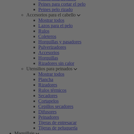
Peines para cortar el pelo
Peines pelo rizado
Accesorios para el cabello
Mostrar todos
Lazos para el pelo
Rulos
Coleteros
Horquillas y pasadores
Pulverizadores
Accesorios
Horquillas
Rizadores sin calor
Utensilios para peinados
Mostrar todos
Plancha
Rizadores
Rulos térmicos
Secadores
Cortapelos
Cepillos secadores
Difusores
Peinadores
Tijeras de entresacar
Tijeras de peluquería
Maquillaje