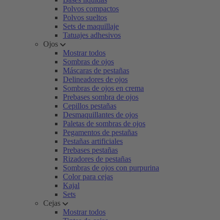
Polvos compactos
Polvos sueltos
Sets de maquillaje
Tatuajes adhesivos
Ojos
Mostrar todos
Sombras de ojos
Máscaras de pestañas
Delineadores de ojos
Sombras de ojos en crema
Prebases sombra de ojos
Cepillos pestañas
Desmaquillantes de ojos
Paletas de sombras de ojos
Pegamentos de pestañas
Pestañas artificiales
Prebases pestañas
Rizadores de pestañas
Sombras de ojos con purpurina
Color para cejas
Kajal
Sets
Cejas
Mostrar todos