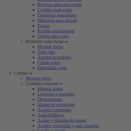
Brochas para mascarilla
Cepillos para cejas
Diademas maquillaje
Máscaras para dormir
Pinzas
Rodillo microagujas
Tijeras para cejas
Protector solar facial
Mostrar todos
After sun
Autobronceadores
Crema solar
Maquillaje solar
Cuerpo
Mostrar todos
Cuidado corporal
Mostrar todos
Lociones corporales
Desodorantes
Mantecas corporales
Aceites corporales
Anticelulíticos
Aceite e infusión de sauna
Aceites esenciales y para masajes
Cuello y escote