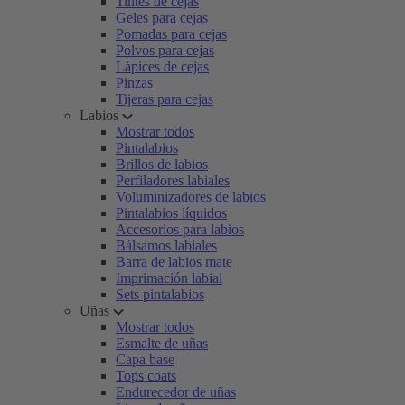
Tintes de cejas
Geles para cejas
Pomadas para cejas
Polvos para cejas
Lápices de cejas
Pinzas
Tijeras para cejas
Labios
Mostrar todos
Pintalabios
Brillos de labios
Perfiladores labiales
Voluminizadores de labios
Pintalabios líquidos
Accesorios para labios
Bálsamos labiales
Barra de labios mate
Imprimación labial
Sets pintalabios
Uñas
Mostrar todos
Esmalte de uñas
Capa base
Tops coats
Endurecedor de uñas