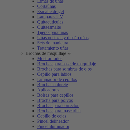
Limas de uñas
Cortaúñas
Esmalte de gel
Lámparas UV
Quitacutículas
Quitaesmalte
Tijeras para uñas
Uñas postizas y diseño uñas
Sets de manicura
Tratamiento uñas
Brochas de maquillaje
Mostrar todos
Brochas para base de maquillaje
Brochas para sombras de ojos
Cepillo para labios
Limpiador de cepillos
Brochas colorete
Aplicadores
Bolsas para cepillos
Brocha para polvos
Brochas para corrector
Brochas para mascarilla
Cepillo de cejas
Pincel delineador
Pincel iluminador