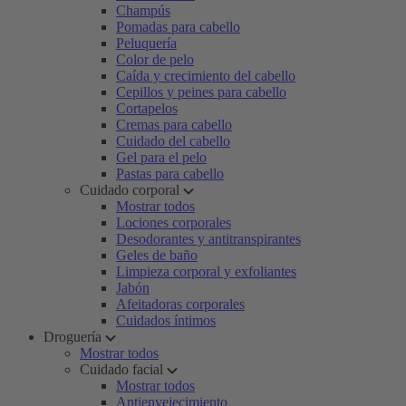
Champús
Pomadas para cabello
Peluquería
Color de pelo
Caída y crecimiento del cabello
Cepillos y peines para cabello
Cortapelos
Cremas para cabello
Cuidado del cabello
Gel para el pelo
Pastas para cabello
Cuidado corporal
Mostrar todos
Lociones corporales
Desodorantes y antitranspirantes
Geles de baño
Limpieza corporal y exfoliantes
Jabón
Afeitadoras corporales
Cuidados íntimos
Droguería
Mostrar todos
Cuidado facial
Mostrar todos
Antienvejecimiento