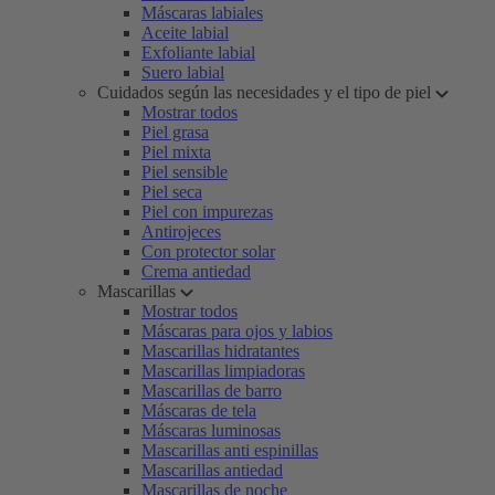
Máscaras labiales
Aceite labial
Exfoliante labial
Suero labial
Cuidados según las necesidades y el tipo de piel
Mostrar todos
Piel grasa
Piel mixta
Piel sensible
Piel seca
Piel con impurezas
Antirojeces
Con protector solar
Crema antiedad
Mascarillas
Mostrar todos
Máscaras para ojos y labios
Mascarillas hidratantes
Mascarillas limpiadoras
Mascarillas de barro
Máscaras de tela
Máscaras luminosas
Mascarillas anti espinillas
Mascarillas antiedad
Mascarillas de noche