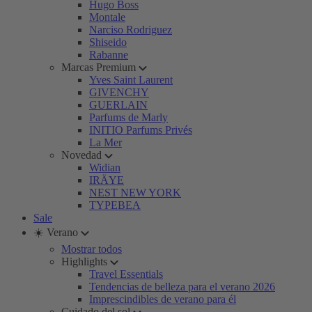
Hugo Boss
Montale
Narciso Rodriguez
Shiseido
Rabanne
Marcas Premium
Yves Saint Laurent
GIVENCHY
GUERLAIN
Parfums de Marly
INITIO Parfums Privés
La Mer
Novedad
Widian
IRÄYE
NEST NEW YORK
TYPEBEA
Sale
☀️ Verano
Mostrar todos
Highlights
Travel Essentials
Tendencias de belleza para el verano 2026
Imprescindibles de verano para él
Cuidado del sol