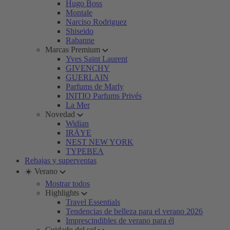
Hugo Boss
Montale
Narciso Rodriguez
Shiseido
Rabanne
Marcas Premium
Yves Saint Laurent
GIVENCHY
GUERLAIN
Parfums de Marly
INITIO Parfums Privés
La Mer
Novedad
Widian
IRÄYE
NEST NEW YORK
TYPEBEA
Rebajas y superventas
☀️ Verano
Mostrar todos
Highlights
Travel Essentials
Tendencias de belleza para el verano 2026
Imprescindibles de verano para él
Cuidado del sol