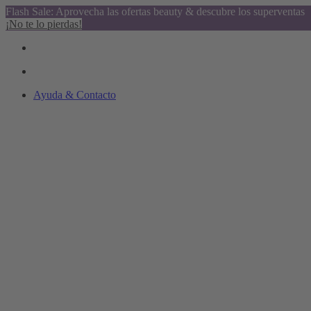
Flash Sale: Aprovecha las ofertas beauty & descubre los superventas
¡No te lo pierdas!
Ayuda & Contacto