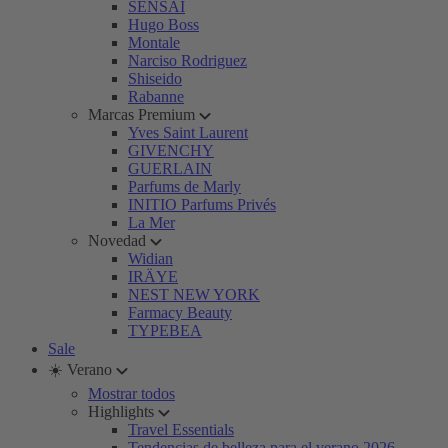
SENSAI
Hugo Boss
Montale
Narciso Rodriguez
Shiseido
Rabanne
Marcas Premium
Yves Saint Laurent
GIVENCHY
GUERLAIN
Parfums de Marly
INITIO Parfums Privés
La Mer
Novedad
Widian
IRÄYE
NEST NEW YORK
Farmacy Beauty
TYPEBEA
Sale
☀️ Verano
Mostrar todos
Highlights
Travel Essentials
Tendencias de belleza para el verano 2026