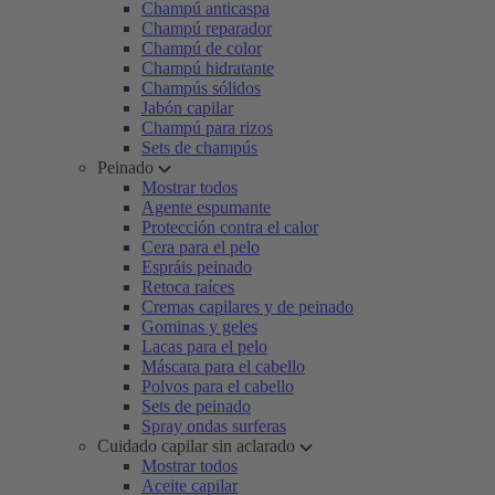
Champú anticaspa
Champú reparador
Champú de color
Champú hidratante
Champús sólidos
Jabón capilar
Champú para rizos
Sets de champús
Peinado
Mostrar todos
Agente espumante
Protección contra el calor
Cera para el pelo
Espráis peinado
Retoca raíces
Cremas capilares y de peinado
Gominas y geles
Lacas para el pelo
Máscara para el cabello
Polvos para el cabello
Sets de peinado
Spray ondas surferas
Cuidado capilar sin aclarado
Mostrar todos
Aceite capilar