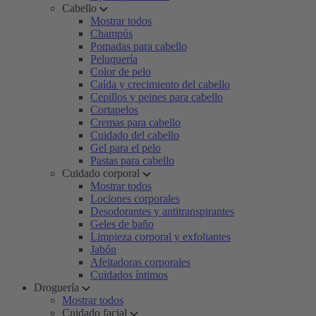
Cabello
Mostrar todos
Champús
Pomadas para cabello
Peluquería
Color de pelo
Caída y crecimiento del cabello
Cepillos y peines para cabello
Cortapelos
Cremas para cabello
Cuidado del cabello
Gel para el pelo
Pastas para cabello
Cuidado corporal
Mostrar todos
Lociones corporales
Desodorantes y antitranspirantes
Geles de baño
Limpieza corporal y exfoliantes
Jabón
Afeitadoras corporales
Cuidados íntimos
Droguería
Mostrar todos
Cuidado facial