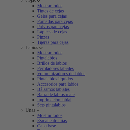
Cejas
Mostrar todos
Tintes de cejas
Geles para cejas
Pomadas para cejas
Polvos para cejas
Lápices de cejas
Pinzas
Tijeras para cejas
Labios
Mostrar todos
Pintalabios
Brillos de labios
Perfiladores labiales
Voluminizadores de labios
Pintalabios líquidos
Accesorios para labios
Bálsamos labiales
Barra de labios mate
Imprimación labial
Sets pintalabios
Uñas
Mostrar todos
Esmalte de uñas
Capa base