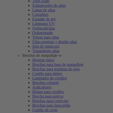
Tops coats
Endurecedor de uñas
Limas de uñas
Cortaúñas
Esmalte de gel
Lámparas UV
Quitacutículas
Quitaesmalte
Tijeras para uñas
Uñas postizas y diseño uñas
Sets de manicura
Tratamiento uñas
Brochas de maquillaje
Mostrar todos
Brochas para base de maquillaje
Brochas para sombras de ojos
Cepillo para labios
Limpiador de cepillos
Brochas colorete
Aplicadores
Bolsas para cepillos
Brocha para polvos
Brochas para corrector
Brochas para mascarilla
Cepillo de cejas