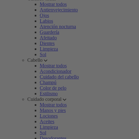
Mostrar todos
Antienvejecimiento
Ojos
Labios
Atención nocturna
Guardería
Afeitado
Dientes
Limpieza
Sol
Cabello
Mostrar todos
Acondicionador
Cuidado del cabello
Champú
Color de pelo
Estilismo
Cuidado corporal
Mostrar todos
Manos y pies
Lociones
Aceites
Limpieza
Sol
Desodorantes