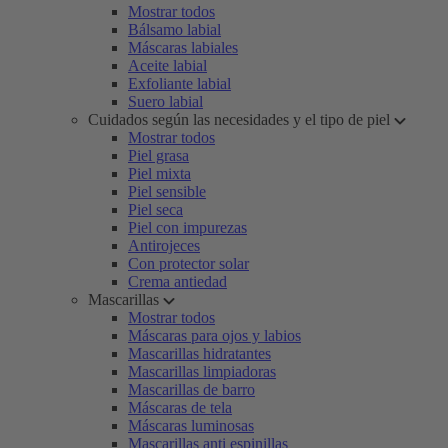
Mostrar todos
Bálsamo labial
Máscaras labiales
Aceite labial
Exfoliante labial
Suero labial
Cuidados según las necesidades y el tipo de piel
Mostrar todos
Piel grasa
Piel mixta
Piel sensible
Piel seca
Piel con impurezas
Antirojeces
Con protector solar
Crema antiedad
Mascarillas
Mostrar todos
Máscaras para ojos y labios
Mascarillas hidratantes
Mascarillas limpiadoras
Mascarillas de barro
Máscaras de tela
Máscaras luminosas
Mascarillas anti espinillas