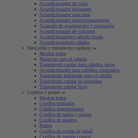
Acondicionador de color
Acondicionador hidratante
Acondicionador anticaspa
Acondicionador antiencrespamiento
Aclarado de acumulación y reparación
Acondicionador de volumen
Acondicionadores cabello rizado
Acondicionadores sólidos
Mascarilla y tratamiento capilares
Mostrar todos
Mantecas para el cabello
Tratamiento capilar para cabellos secos
Acondicionador para cabellos coloreados
Tratamiento hidratante para el cabello
Tratamiento capilar de queratina
Tratamiento capilar rizos
Cepillos y peines
Mostrar todos
Cepillos redondos
Cepillos desenredantes
Cepillos de paleta y planos
Cepillos de madera
Peines
Cepillos de cerdas de jabalí
Cepillos de masaje craneal