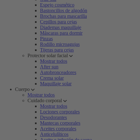
Espejo cosmético
Bastoncillos de algodón
Brochas para mascarilla
Cepillos para cejas
Diademas maquillaje
Máscaras para dormir
Pinzas
Rodillo microagujas
Tijeras para cejas
Protector solar facial
Mostrar todos
After sun
Autobronceadores
Crema solar
Maquillaje solar
Cuerpo
Mostrar todos
Cuidado corporal
Mostrar todos
Lociones corporales
Desodorantes
Mantecas corporales
Aceites corporales
Anticelulíticos
Aceite e infusión de sauna