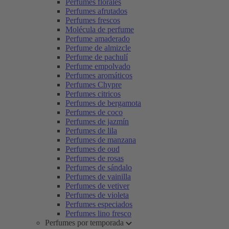
Perfumes florales
Perfumes afrutados
Perfumes frescos
Molécula de perfume
Perfume amaderado
Perfume de almizcle
Perfume de pachulí
Perfume empolvado
Perfumes aromáticos
Perfumes Chypre
Perfumes citricos
Perfumes de bergamota
Perfumes de coco
Perfumes de jazmín
Perfumes de lila
Perfumes de manzana
Perfumes de oud
Perfumes de rosas
Perfumes de sándalo
Perfumes de vainilla
Perfumes de vetiver
Perfumes de violeta
Perfumes especiados
Perfumes lino fresco
Perfumes por temporada