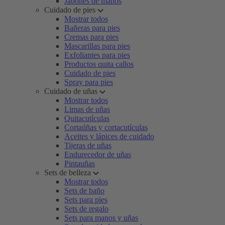
Jabones de manos
Cuidado de pies
Mostrar todos
Bañeras para pies
Cremas para pies
Mascarillas para pies
Exfoliantes para pies
Productos quita callos
Cuidado de pies
Spray para pies
Cuidado de uñas
Mostrar todos
Limas de uñas
Quitacutículas
Cortaúñas y cortacutículas
Aceites y lápices de cuidado
Tijeras de uñas
Endurecedor de uñas
Pintauñas
Sets de belleza
Mostrar todos
Sets de baño
Sets para pies
Sets de regalo
Sets para manos y uñas