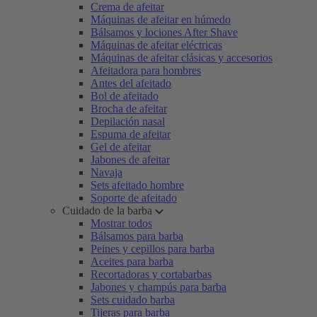
Crema de afeitar
Máquinas de afeitar en húmedo
Bálsamos y lociones After Shave
Máquinas de afeitar eléctricas
Máquinas de afeitar clásicas y accesorios
Afeitadora para hombres
Antes del afeitado
Bol de afeitado
Brocha de afeitar
Depilación nasal
Espuma de afeitar
Gel de afeitar
Jabones de afeitar
Navaja
Sets afeitado hombre
Soporte de afeitado
Cuidado de la barba
Mostrar todos
Bálsamos para barba
Peines y cepillos para barba
Aceites para barba
Recortadoras y cortabarbas
Jabones y champús para barba
Sets cuidado barba
Tijeras para barba