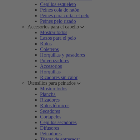
Cepillos esqueleto
Peines cola de ratón
Peines para cortar el pelo
Peines pelo rizado
Accesorios para el cabello
Mostrar todos
Lazos para el pelo
Rulos
Coleteros
Horquillas y pasadores
Pulverizadores
Accesorios
Horquillas
Rizadores sin calor
Utensilios para peinados
Mostrar todos
Plancha
Rizadores
Rulos térmicos
Secadores
Cortapelos
Cepillos secadores
Difusores
Peinadores
Tijeras de entresacar