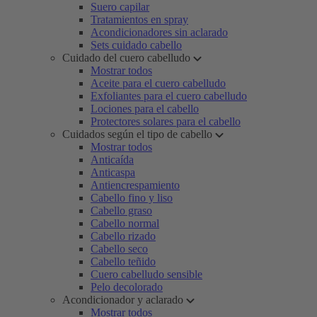
Suero capilar
Tratamientos en spray
Acondicionadores sin aclarado
Sets cuidado cabello
Cuidado del cuero cabelludo
Mostrar todos
Aceite para el cuero cabelludo
Exfoliantes para el cuero cabelludo
Lociones para el cabello
Protectores solares para el cabello
Cuidados según el tipo de cabello
Mostrar todos
Anticaída
Anticaspa
Antiencrespamiento
Cabello fino y liso
Cabello graso
Cabello normal
Cabello rizado
Cabello seco
Cabello teñido
Cuero cabelludo sensible
Pelo decolorado
Acondicionador y aclarado
Mostrar todos