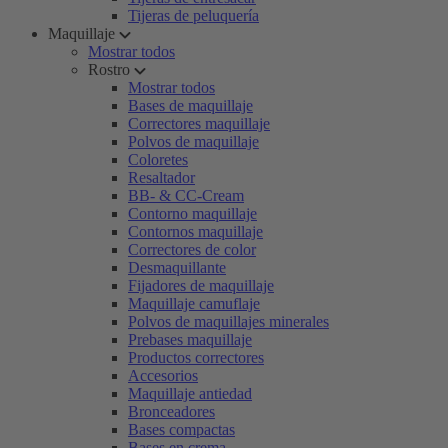
Tijeras de peluquería
Maquillaje
Mostrar todos
Rostro
Mostrar todos
Bases de maquillaje
Correctores maquillaje
Polvos de maquillaje
Coloretes
Resaltador
BB- & CC-Cream
Contorno maquillaje
Contornos maquillaje
Correctores de color
Desmaquillante
Fijadores de maquillaje
Maquillaje camuflaje
Polvos de maquillajes minerales
Prebases maquillaje
Productos correctores
Accesorios
Maquillaje antiedad
Bronceadores
Bases compactas
Bases en crema