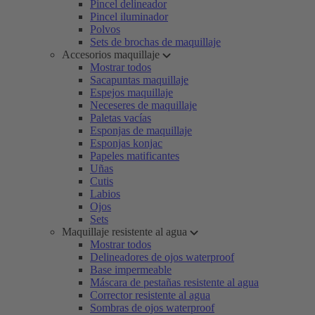
Pincel delineador
Pincel iluminador
Polvos
Sets de brochas de maquillaje
Accesorios maquillaje
Mostrar todos
Sacapuntas maquillaje
Espejos maquillaje
Neceseres de maquillaje
Paletas vacías
Esponjas de maquillaje
Esponjas konjac
Papeles matificantes
Uñas
Cutis
Labios
Ojos
Sets
Maquillaje resistente al agua
Mostrar todos
Delineadores de ojos waterproof
Base impermeable
Máscara de pestañas resistente al agua
Corrector resistente al agua
Sombras de ojos waterproof