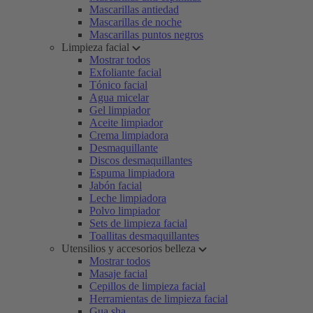
Mascarillas antiedad
Mascarillas de noche
Mascarillas puntos negros
Limpieza facial
Mostrar todos
Exfoliante facial
Tónico facial
Agua micelar
Gel limpiador
Aceite limpiador
Crema limpiadora
Desmaquillante
Discos desmaquillantes
Espuma limpiadora
Jabón facial
Leche limpiadora
Polvo limpiador
Sets de limpieza facial
Toallitas desmaquillantes
Utensilios y accesorios belleza
Mostrar todos
Masaje facial
Cepillos de limpieza facial
Herramientas de limpieza facial
Gua sha