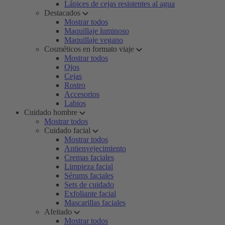
Lápices de cejas resistentes al agua
Destacados
Mostrar todos
Maquillaje luminoso
Maquillaje vegano
Cosméticos en formato viaje
Mostrar todos
Ojos
Cejas
Rostro
Accesorios
Labios
Cuidado hombre
Mostrar todos
Cuidado facial
Mostrar todos
Antienvejecimiento
Cremas faciales
Limpieza facial
Sérums faciales
Sets de cuidado
Exfoliante facial
Mascarillas faciales
Afeitado
Mostrar todos