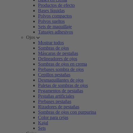
Productos de efecto
Bases líquidas
Polvos compactos
Polvos sueltos
Sets de maquillaje
Tatuajes adhesivos
Ojos
Mostrar todos
Sombras de ojos
Máscaras de pestañas
Delineadores de ojos
Sombras de ojos en crema
Prebases sombra de ojos
Cepillos pestañas
Desmaquillantes de ojos
Paletas de sombras de ojos
Pegamentos de pestañas
Pestañas artificiales
Prebases pestañas
Rizadores de pestañas
Sombras de ojos con purpurina
Color para cejas
Kajal
Sets