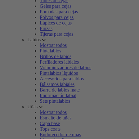
Tintes de cejas
Geles para cejas
Pomadas para cejas
Polvos para cejas
Lápices de cejas
Pinzas
Tijeras para cejas
Labios
Mostrar todos
Pintalabios
Brillos de labios
Perfiladores labiales
Voluminizadores de labios
Pintalabios líquidos
Accesorios para labios
Bálsamos labiales
Barra de labios mate
Imprimación labial
Sets pintalabios
Uñas
Mostrar todos
Esmalte de uñas
Capa base
Tops coats
Endurecedor de uñas