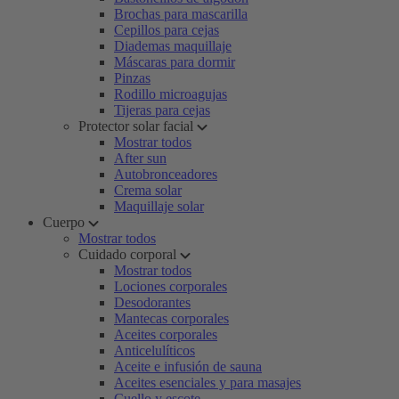
Brochas para mascarilla
Cepillos para cejas
Diademas maquillaje
Máscaras para dormir
Pinzas
Rodillo microagujas
Tijeras para cejas
Protector solar facial
Mostrar todos
After sun
Autobronceadores
Crema solar
Maquillaje solar
Cuerpo
Mostrar todos
Cuidado corporal
Mostrar todos
Lociones corporales
Desodorantes
Mantecas corporales
Aceites corporales
Anticelulíticos
Aceite e infusión de sauna
Aceites esenciales y para masajes
Cuello y escote