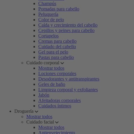
Champús
Pomadas para cabello
Peluquería
Color de pelo
Caída y crecimiento del cabello
Cepillos y peines para cabello
Cortapelos
Cremas para cabello
Cuidado del cabello
Gel para el pelo
Pastas para cabello
Cuidado corporal
Mostrar todos
Lociones corporales
Desodorantes y antitranspirantes
Geles de baño
Limpieza corporal y exfoliantes
Jabón
Afeitadoras corporales
Cuidados íntimos
Droguería
Mostrar todos
Cuidado facial
Mostrar todos
Antienvejecimiento