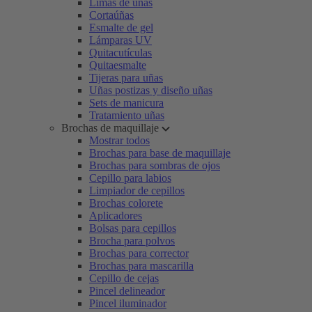
Limas de uñas
Cortaúñas
Esmalte de gel
Lámparas UV
Quitacutículas
Quitaesmalte
Tijeras para uñas
Uñas postizas y diseño uñas
Sets de manicura
Tratamiento uñas
Brochas de maquillaje
Mostrar todos
Brochas para base de maquillaje
Brochas para sombras de ojos
Cepillo para labios
Limpiador de cepillos
Brochas colorete
Aplicadores
Bolsas para cepillos
Brocha para polvos
Brochas para corrector
Brochas para mascarilla
Cepillo de cejas
Pincel delineador
Pincel iluminador