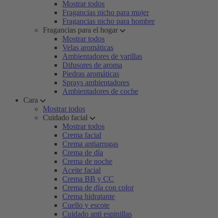
Mostrar todos
Fragancias nicho para mujer
Fragancias nicho para hombre
Fragancias para el hogar
Mostrar todos
Velas aromáticas
Ambientadores de varillas
Difusores de aroma
Piedras aromáticas
Sprays ambientadores
Ambientadores de coche
Cara
Mostrar todos
Cuidado facial
Mostrar todos
Crema facial
Crema antiarrugas
Crema de día
Crema de noche
Aceite facial
Crema BB y CC
Crema de día con color
Crema hidratante
Cuello y escote
Cuidado anti espinillas