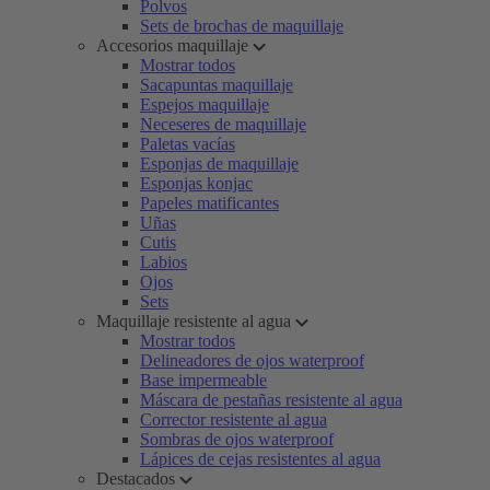
Polvos
Sets de brochas de maquillaje
Accesorios maquillaje
Mostrar todos
Sacapuntas maquillaje
Espejos maquillaje
Neceseres de maquillaje
Paletas vacías
Esponjas de maquillaje
Esponjas konjac
Papeles matificantes
Uñas
Cutis
Labios
Ojos
Sets
Maquillaje resistente al agua
Mostrar todos
Delineadores de ojos waterproof
Base impermeable
Máscara de pestañas resistente al agua
Corrector resistente al agua
Sombras de ojos waterproof
Lápices de cejas resistentes al agua
Destacados