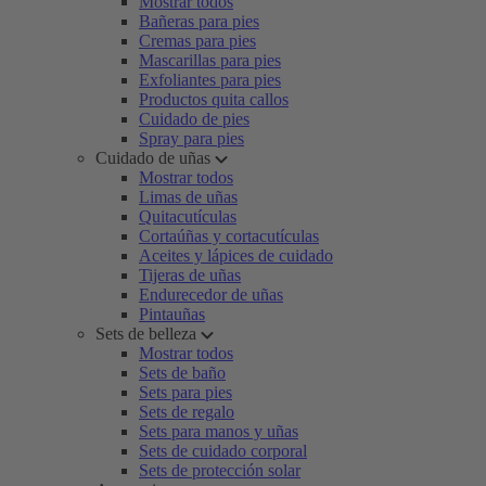
Mostrar todos
Bañeras para pies
Cremas para pies
Mascarillas para pies
Exfoliantes para pies
Productos quita callos
Cuidado de pies
Spray para pies
Cuidado de uñas
Mostrar todos
Limas de uñas
Quitacutículas
Cortaúñas y cortacutículas
Aceites y lápices de cuidado
Tijeras de uñas
Endurecedor de uñas
Pintauñas
Sets de belleza
Mostrar todos
Sets de baño
Sets para pies
Sets de regalo
Sets para manos y uñas
Sets de cuidado corporal
Sets de protección solar