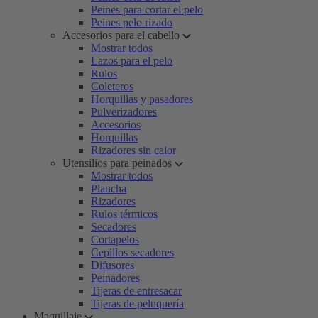
Peines para cortar el pelo
Peines pelo rizado
Accesorios para el cabello
Mostrar todos
Lazos para el pelo
Rulos
Coleteros
Horquillas y pasadores
Pulverizadores
Accesorios
Horquillas
Rizadores sin calor
Utensilios para peinados
Mostrar todos
Plancha
Rizadores
Rulos térmicos
Secadores
Cortapelos
Cepillos secadores
Difusores
Peinadores
Tijeras de entresacar
Tijeras de peluquería
Maquillaje