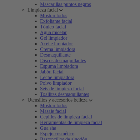
Mascarillas puntos negros
Limpieza facial
Mostrar todos
Exfoliante facial
Tónico facial
Agua micelar
Gel limpiador
Aceite limpiador
Crema limpiadora
Desmaquillante
Discos desmaquillantes
Espuma limpiadora
Jabón facial
Leche limpiadora
Polvo limpiador
Sets de limpieza facial
Toallitas desmaquillantes
Utensilios y accesorios belleza
Mostrar todos
Masaje facial
Cepillos de limpieza facial
Herramientas de limpieza facial
Gua sha
Espejo cosmético
Bastoncillos de algodón