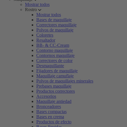
Mostrar todos
Rostro
Mostrar todos
Bases de maquillaje
Correctores maquillaje
Polvos de maquillaje
Coloretes
Resaltador
BB- & CC-Cream
Contorno maquillaje
Contornos maquillaje
Correctores de color
Desmaquillante
Fijadores de maquillaje
Maquillaje camuflaje
Polvos de maquillajes minerales
Prebases maquillaje
Productos correctores
Accesorios
Maquillaje antiedad
Bronceadores
Bases compactas
Bases en crema
Productos de efecto
Bases líquidas