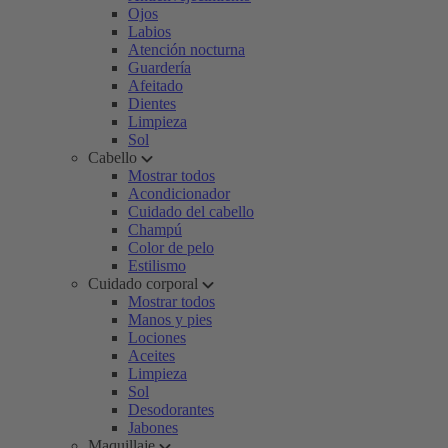
Ojos
Labios
Atención nocturna
Guardería
Afeitado
Dientes
Limpieza
Sol
Cabello
Mostrar todos
Acondicionador
Cuidado del cabello
Champú
Color de pelo
Estilismo
Cuidado corporal
Mostrar todos
Manos y pies
Lociones
Aceites
Limpieza
Sol
Desodorantes
Jabones
Maquillaje