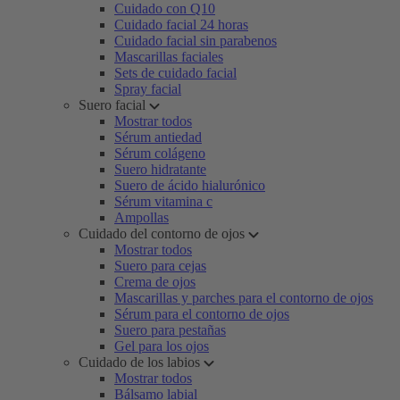
Cuidado con Q10
Cuidado facial 24 horas
Cuidado facial sin parabenos
Mascarillas faciales
Sets de cuidado facial
Spray facial
Suero facial
Mostrar todos
Sérum antiedad
Sérum colágeno
Suero hidratante
Suero de ácido hialurónico
Sérum vitamina c
Ampollas
Cuidado del contorno de ojos
Mostrar todos
Suero para cejas
Crema de ojos
Mascarillas y parches para el contorno de ojos
Sérum para el contorno de ojos
Suero para pestañas
Gel para los ojos
Cuidado de los labios
Mostrar todos
Bálsamo labial