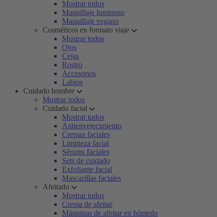
Mostrar todos
Maquillaje luminoso
Maquillaje vegano
Cosméticos en formato viaje
Mostrar todos
Ojos
Cejas
Rostro
Accesorios
Labios
Cuidado hombre
Mostrar todos
Cuidado facial
Mostrar todos
Antienvejecimiento
Cremas faciales
Limpieza facial
Sérums faciales
Sets de cuidado
Exfoliante facial
Mascarillas faciales
Afeitado
Mostrar todos
Crema de afeitar
Máquinas de afeitar en húmedo