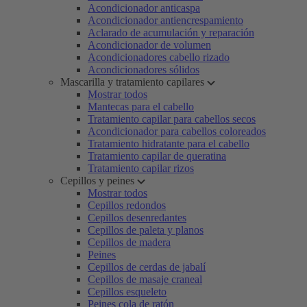
Acondicionador anticaspa
Acondicionador antiencrespamiento
Aclarado de acumulación y reparación
Acondicionador de volumen
Acondicionadores cabello rizado
Acondicionadores sólidos
Mascarilla y tratamiento capilares
Mostrar todos
Mantecas para el cabello
Tratamiento capilar para cabellos secos
Acondicionador para cabellos coloreados
Tratamiento hidratante para el cabello
Tratamiento capilar de queratina
Tratamiento capilar rizos
Cepillos y peines
Mostrar todos
Cepillos redondos
Cepillos desenredantes
Cepillos de paleta y planos
Cepillos de madera
Peines
Cepillos de cerdas de jabalí
Cepillos de masaje craneal
Cepillos esqueleto
Peines cola de ratón