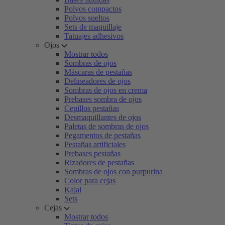
Polvos compactos
Polvos sueltos
Sets de maquillaje
Tatuajes adhesivos
Ojos
Mostrar todos
Sombras de ojos
Máscaras de pestañas
Delineadores de ojos
Sombras de ojos en crema
Prebases sombra de ojos
Cepillos pestañas
Desmaquillantes de ojos
Paletas de sombras de ojos
Pegamentos de pestañas
Pestañas artificiales
Prebases pestañas
Rizadores de pestañas
Sombras de ojos con purpurina
Color para cejas
Kajal
Sets
Cejas
Mostrar todos