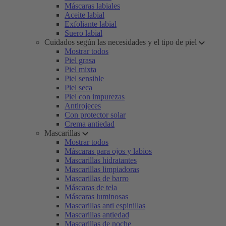
Máscaras labiales
Aceite labial
Exfoliante labial
Suero labial
Cuidados según las necesidades y el tipo de piel
Mostrar todos
Piel grasa
Piel mixta
Piel sensible
Piel seca
Piel con impurezas
Antirojeces
Con protector solar
Crema antiedad
Mascarillas
Mostrar todos
Máscaras para ojos y labios
Mascarillas hidratantes
Mascarillas limpiadoras
Mascarillas de barro
Máscaras de tela
Máscaras luminosas
Mascarillas anti espinillas
Mascarillas antiedad
Mascarillas de noche