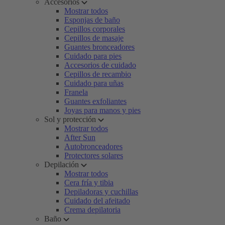
Accesorios
Mostrar todos
Esponjas de baño
Cepillos corporales
Cepillos de masaje
Guantes bronceadores
Cuidado para pies
Accesorios de cuidado
Cepillos de recambio
Cuidado para uñas
Franela
Guantes exfoliantes
Joyas para manos y pies
Sol y protección
Mostrar todos
After Sun
Autobronceadores
Protectores solares
Depilación
Mostrar todos
Cera fría y tibia
Depiladoras y cuchillas
Cuidado del afeitado
Crema depilatoria
Baño