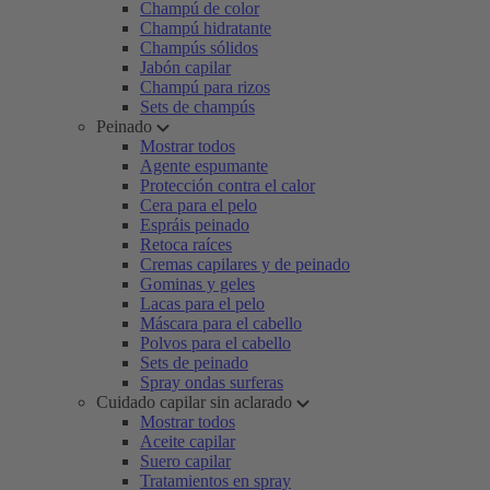
Champú de color
Champú hidratante
Champús sólidos
Jabón capilar
Champú para rizos
Sets de champús
Peinado
Mostrar todos
Agente espumante
Protección contra el calor
Cera para el pelo
Espráis peinado
Retoca raíces
Cremas capilares y de peinado
Gominas y geles
Lacas para el pelo
Máscara para el cabello
Polvos para el cabello
Sets de peinado
Spray ondas surferas
Cuidado capilar sin aclarado
Mostrar todos
Aceite capilar
Suero capilar
Tratamientos en spray