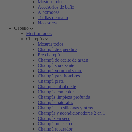
Mostrar todos
Accesorios de baño
Albornoces
Toallas de mano
Neceseres
Cabello
Mostrar todos
Champús
Mostrar todos
Champú de queratina
Pre champú
Champú de aceite de argán
Champú suavizante
Champú voluminizador
Champú para hombres
Champú plata
Champús árbol de té
Champús con color
Champús limpieza profunda
Champús naturales
Champús sin siliconas y otros
Champús y acondicionadores 2 en 1
Champús en seco
Champú anticaspa
Champú reparador