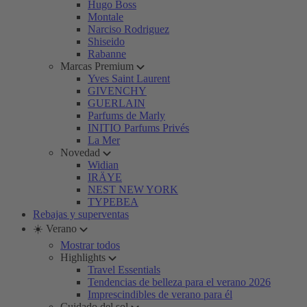
Hugo Boss
Montale
Narciso Rodriguez
Shiseido
Rabanne
Marcas Premium
Yves Saint Laurent
GIVENCHY
GUERLAIN
Parfums de Marly
INITIO Parfums Privés
La Mer
Novedad
Widian
IRÄYE
NEST NEW YORK
TYPEBEA
Rebajas y superventas
☀️ Verano
Mostrar todos
Highlights
Travel Essentials
Tendencias de belleza para el verano 2026
Imprescindibles de verano para él
Cuidado del sol