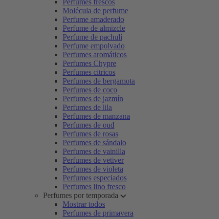
Perfumes frescos
Molécula de perfume
Perfume amaderado
Perfume de almizcle
Perfume de pachulí
Perfume empolvado
Perfumes aromáticos
Perfumes Chypre
Perfumes citricos
Perfumes de bergamota
Perfumes de coco
Perfumes de jazmín
Perfumes de lila
Perfumes de manzana
Perfumes de oud
Perfumes de rosas
Perfumes de sándalo
Perfumes de vainilla
Perfumes de vetiver
Perfumes de violeta
Perfumes especiados
Perfumes lino fresco
Perfumes por temporada
Mostrar todos
Perfumes de primavera