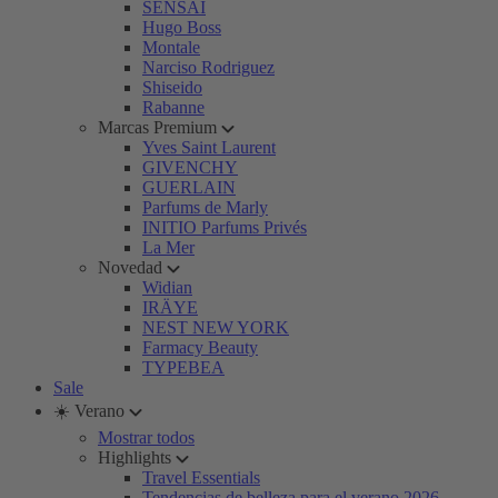
SENSAI
Hugo Boss
Montale
Narciso Rodriguez
Shiseido
Rabanne
Marcas Premium
Yves Saint Laurent
GIVENCHY
GUERLAIN
Parfums de Marly
INITIO Parfums Privés
La Mer
Novedad
Widian
IRÄYE
NEST NEW YORK
Farmacy Beauty
TYPEBEA
Sale
☀️ Verano
Mostrar todos
Highlights
Travel Essentials
Tendencias de belleza para el verano 2026