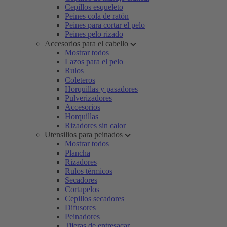
Cepillos esqueleto
Peines cola de ratón
Peines para cortar el pelo
Peines pelo rizado
Accesorios para el cabello
Mostrar todos
Lazos para el pelo
Rulos
Coleteros
Horquillas y pasadores
Pulverizadores
Accesorios
Horquillas
Rizadores sin calor
Utensilios para peinados
Mostrar todos
Plancha
Rizadores
Rulos térmicos
Secadores
Cortapelos
Cepillos secadores
Difusores
Peinadores
Tijeras de entresacar