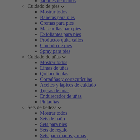
Jabones de manos
Cuidado de pies
Mostrar todos
Bañeras para pies
Cremas para pies
Mascarillas para pies
Exfoliantes para pies
Productos quita callos
Cuidado de pies
Spray para pies
Cuidado de uñas
Mostrar todos
Limas de uñas
Quitacutículas
Cortaúñas y cortacutículas
Aceites y lápices de cuidado
Tijeras de uñas
Endurecedor de uñas
Pintauñas
Sets de belleza
Mostrar todos
Sets de baño
Sets para pies
Sets de regalo
Sets para manos y uñas