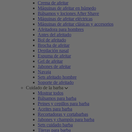
Crema de afeitar
Máquinas de afeitar en húmedo
Bálsamos y lociones After Shave
Máquinas de afeitar eléctricas
Máquinas de afeitar clásicas y accesorios
Afeitadora para hombres
Antes del afeitado
Bol de afeitado
Brocha de afeitar
Depilación nasal
Espuma de afeitar
Gel de afeitar
Jabones de afeitar
Navaja
Sets afeitado hombre
Soporte de afeitado
Cuidado de la barba
Mostrar todos
Bálsamos para barba
Peines y cepillos para barba
Aceites para barba
Recortadoras y cortabarbas
Jabones y champús para barba
Sets cuidado barba
Tijeras para barba