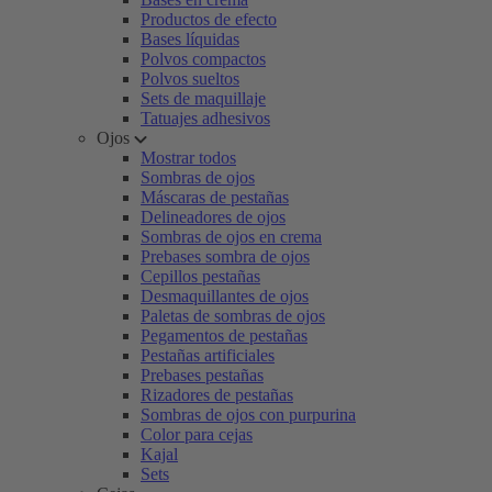
Productos de efecto
Bases líquidas
Polvos compactos
Polvos sueltos
Sets de maquillaje
Tatuajes adhesivos
Ojos
Mostrar todos
Sombras de ojos
Máscaras de pestañas
Delineadores de ojos
Sombras de ojos en crema
Prebases sombra de ojos
Cepillos pestañas
Desmaquillantes de ojos
Paletas de sombras de ojos
Pegamentos de pestañas
Pestañas artificiales
Prebases pestañas
Rizadores de pestañas
Sombras de ojos con purpurina
Color para cejas
Kajal
Sets