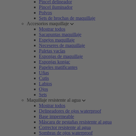
Pincel delineador
Pincel iluminador
Polvos
Sets de brochas de maquillaje
Accesorios maquillaje
Mostrar todos
Sacapuntas maquillaje
Espejos maquillaje
Neceseres de maquillaje
Paletas vacías
Esponjas de maquillaje
Esponjas konjac
Papeles matificantes
Uñas
Cutis
Labios
Ojos
Sets
Maquillaje resistente al agua
Mostrar todos
Delineadores de ojos waterproof
Base impermeable
Máscara de pestañas resistente al agua
Corrector resistente al agua
Sombras de ojos waterproof