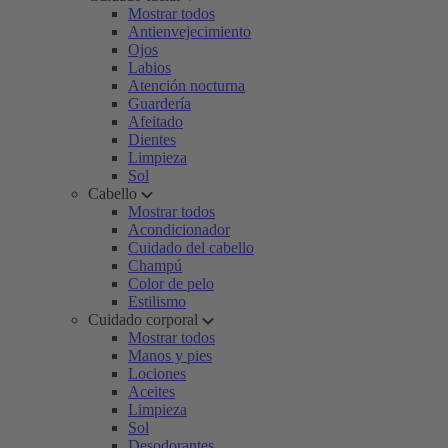
Mostrar todos
Antienvejecimiento
Ojos
Labios
Atención nocturna
Guardería
Afeitado
Dientes
Limpieza
Sol
Cabello
Mostrar todos
Acondicionador
Cuidado del cabello
Champú
Color de pelo
Estilismo
Cuidado corporal
Mostrar todos
Manos y pies
Lociones
Aceites
Limpieza
Sol
Desodorantes