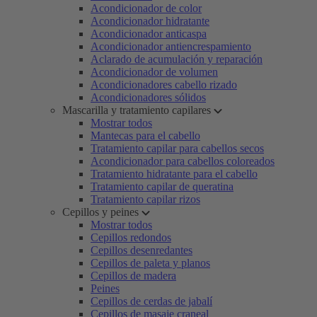
Acondicionador de color
Acondicionador hidratante
Acondicionador anticaspa
Acondicionador antiencrespamiento
Aclarado de acumulación y reparación
Acondicionador de volumen
Acondicionadores cabello rizado
Acondicionadores sólidos
Mascarilla y tratamiento capilares
Mostrar todos
Mantecas para el cabello
Tratamiento capilar para cabellos secos
Acondicionador para cabellos coloreados
Tratamiento hidratante para el cabello
Tratamiento capilar de queratina
Tratamiento capilar rizos
Cepillos y peines
Mostrar todos
Cepillos redondos
Cepillos desenredantes
Cepillos de paleta y planos
Cepillos de madera
Peines
Cepillos de cerdas de jabalí
Cepillos de masaje craneal