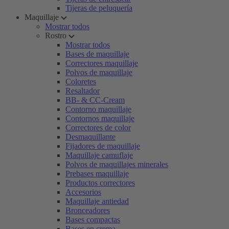
Tijeras de peluquería
Maquillaje
Mostrar todos
Rostro
Mostrar todos
Bases de maquillaje
Correctores maquillaje
Polvos de maquillaje
Coloretes
Resaltador
BB- & CC-Cream
Contorno maquillaje
Contornos maquillaje
Correctores de color
Desmaquillante
Fijadores de maquillaje
Maquillaje camuflaje
Polvos de maquillajes minerales
Prebases maquillaje
Productos correctores
Accesorios
Maquillaje antiedad
Bronceadores
Bases compactas
Bases en crema