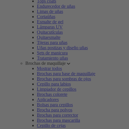
Tops coats
Endurecedor de uñas
Limas de uñas
Cortaúñas
Esmalte de gel
Lámparas UV
Quitacutículas
Quitaesmalte
Tijeras para uñas
Uñas postizas y diseño uñas
Sets de manicura
Tratamiento uñas
Brochas de maquillaje
Mostrar todos
Brochas para base de maquillaje
Brochas para sombras de ojos
Cepillo para labios
Limpiador de cepillos
Brochas colorete
Aplicadores
Bolsas para cepillos
Brocha para polvos
Brochas para corrector
Brochas para mascarilla
Cepillo de cejas