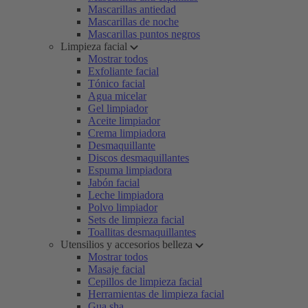
Mascarillas antiedad
Mascarillas de noche
Mascarillas puntos negros
Limpieza facial
Mostrar todos
Exfoliante facial
Tónico facial
Agua micelar
Gel limpiador
Aceite limpiador
Crema limpiadora
Desmaquillante
Discos desmaquillantes
Espuma limpiadora
Jabón facial
Leche limpiadora
Polvo limpiador
Sets de limpieza facial
Toallitas desmaquillantes
Utensilios y accesorios belleza
Mostrar todos
Masaje facial
Cepillos de limpieza facial
Herramientas de limpieza facial
Gua sha