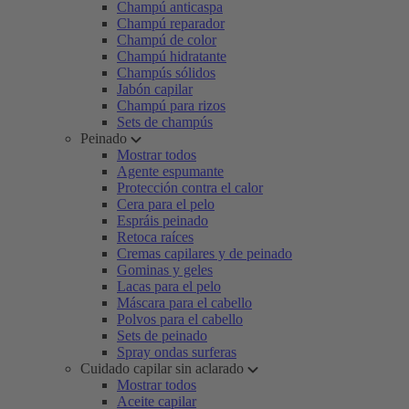
Champú anticaspa
Champú reparador
Champú de color
Champú hidratante
Champús sólidos
Jabón capilar
Champú para rizos
Sets de champús
Peinado
Mostrar todos
Agente espumante
Protección contra el calor
Cera para el pelo
Espráis peinado
Retoca raíces
Cremas capilares y de peinado
Gominas y geles
Lacas para el pelo
Máscara para el cabello
Polvos para el cabello
Sets de peinado
Spray ondas surferas
Cuidado capilar sin aclarado
Mostrar todos
Aceite capilar