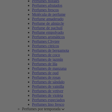
Perfumes florales
Perfumes afrutados
Perfumes frescos
Molécula de perfume
Perfume amaderado
Perfume de almizcle
Perfume de pachulí
Perfume empolvado
Perfumes aromáticos
Perfumes Chypre
Perfumes citricos
Perfumes de bergamota
Perfumes de coco
Perfumes de jazmín
Perfumes de lila
Perfumes de manzana
Perfumes de oud
Perfumes de rosas
Perfumes de sándalo
Perfumes de vainilla
Perfumes de vetiver
Perfumes de violeta
Perfumes especiados
Perfumes lino fresco
Perfumes por temporada