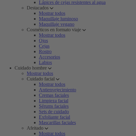
Lápices de cejas resistentes al agua
Destacados
Mostrar todos
Maquillaje luminoso
Maquillaje vegano
Cosméticos en formato viaje
Mostrar todos
Ojos
Cejas
Rostro
Accesorios
Labios
Cuidado hombre
Mostrar todos
Cuidado facial
Mostrar todos
Antienvejecimiento
Cremas faciales
Limpieza facial
Sérums faciales
Sets de cuidado
Exfoliante facial
Mascarillas faciales
Afeitado
Mostrar todos