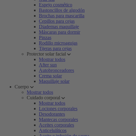
Espejo cosmético
Bastoncillos de algodón
Brochas para mascarilla
Cepillos para cejas
Diademas maquillaje
Máscaras para dormir
Pinzas
Rodillo microagujas
Tijeras para cejas
Protector solar facial
Mostrar todos
After sun
Autobronceadores
Crema solar
Maquillaje solar
Cuerpo
Mostrar todos
Cuidado corporal
Mostrar todos
Lociones corporales
Desodorantes
Mantecas corporales
Aceites corporales
Anticelulíticos
Aceite e infusión de sauna