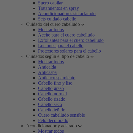
Suero capilar
Tratamientos en spray
Acondicionadores sin aclarado
Sets cuidado cabello
Cuidado del cuero cabelludo
Mostrar todos
Aceite para el cuero cabelludo
Exfoliantes para el cuero cabelludo
Lociones para el cabello
Protectores solares para el cabello
Cuidados según el tipo de cabello
Mostrar todos
Anticaída
Anticaspa
Antiencrespamiento
Cabello fino y liso
Cabello graso
Cabello normal
Cabello rizado
Cabello seco
Cabello teñido
Cuero cabelludo sensible
Pelo decolorado
Acondicionador y aclarado
Mostrar todos