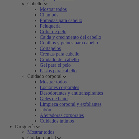
Cabello
Mostrar todos
Champús
Pomadas para cabello
Peluquería
Color de pelo
Caída y crecimiento del cabello
Cepillos y peines para cabello
Cortapelos
Cremas para cabello
Cuidado del cabello
Gel para el pelo
Pastas para cabello
Cuidado corporal
Mostrar todos
Lociones corporales
Desodorantes y antitranspirantes
Geles de baño
Limpieza corporal y exfoliantes
Jabón
Afeitadoras corporales
Cuidados íntimos
Droguería
Mostrar todos
Cuidado facial