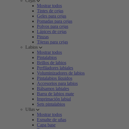
Cejas
Mostrar todos
Tintes de cejas
Geles para cejas
Pomadas para cejas
Polvos para cejas
Lápices de cejas
Pinzas
Tijeras para cejas
Labios
Mostrar todos
Pintalabios
Brillos de labios
Perfiladores labiales
Voluminizadores de labios
Pintalabios líquidos
Accesorios para labios
Bálsamos labiales
Barra de labios mate
Imprimación labial
Sets pintalabios
Uñas
Mostrar todos
Esmalte de uñas
Capa base