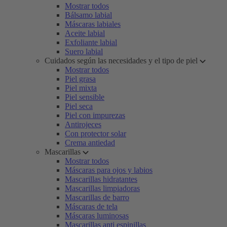
Mostrar todos
Bálsamo labial
Máscaras labiales
Aceite labial
Exfoliante labial
Suero labial
Cuidados según las necesidades y el tipo de piel
Mostrar todos
Piel grasa
Piel mixta
Piel sensible
Piel seca
Piel con impurezas
Antirojeces
Con protector solar
Crema antiedad
Mascarillas
Mostrar todos
Máscaras para ojos y labios
Mascarillas hidratantes
Mascarillas limpiadoras
Mascarillas de barro
Máscaras de tela
Máscaras luminosas
Mascarillas anti espinillas