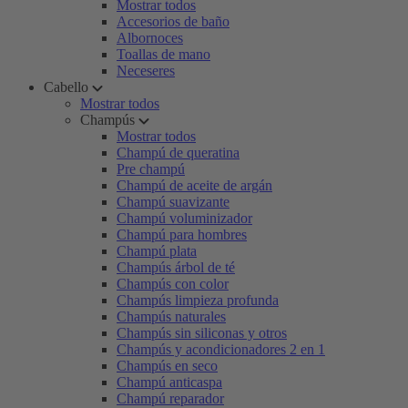
Mostrar todos
Accesorios de baño
Albornoces
Toallas de mano
Neceseres
Cabello
Mostrar todos
Champús
Mostrar todos
Champú de queratina
Pre champú
Champú de aceite de argán
Champú suavizante
Champú voluminizador
Champú para hombres
Champú plata
Champús árbol de té
Champús con color
Champús limpieza profunda
Champús naturales
Champús sin siliconas y otros
Champús y acondicionadores 2 en 1
Champús en seco
Champú anticaspa
Champú reparador