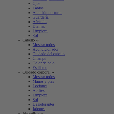
Ojos
Labios
Atención nocturna
Guardería
Afeitado
Dientes
Limpieza
Sol
Cabello
Mostrar todos
Acondicionador
Cuidado del cabello
Champú
Color de pelo
Estilismo
Cuidado corporal
Mostrar todos
Manos y pies
Lociones
Aceites
Limpieza
Sol
Desodorantes
Jabones
Maquillaje