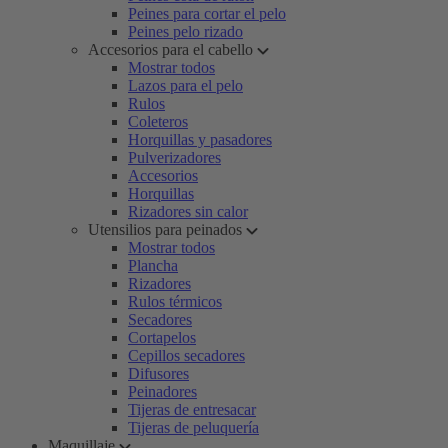
Peines para cortar el pelo
Peines pelo rizado
Accesorios para el cabello
Mostrar todos
Lazos para el pelo
Rulos
Coleteros
Horquillas y pasadores
Pulverizadores
Accesorios
Horquillas
Rizadores sin calor
Utensilios para peinados
Mostrar todos
Plancha
Rizadores
Rulos térmicos
Secadores
Cortapelos
Cepillos secadores
Difusores
Peinadores
Tijeras de entresacar
Tijeras de peluquería
Maquillaje