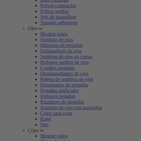
Polvos compactos
Polvos sueltos
Sets de maquillaje
Tatuajes adhesivos
Ojos
Mostrar todos
Sombras de ojos
Máscaras de pestañas
Delineadores de ojos
Sombras de ojos en crema
Prebases sombra de ojos
Cepillos pestañas
Desmaquillantes de ojos
Paletas de sombras de ojos
Pegamentos de pestañas
Pestañas artificiales
Prebases pestañas
Rizadores de pestañas
Sombras de ojos con purpurina
Color para cejas
Kajal
Sets
Cejas
Mostrar todos