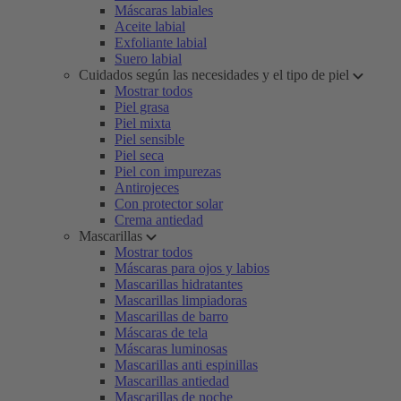
Máscaras labiales
Aceite labial
Exfoliante labial
Suero labial
Cuidados según las necesidades y el tipo de piel
Mostrar todos
Piel grasa
Piel mixta
Piel sensible
Piel seca
Piel con impurezas
Antirojeces
Con protector solar
Crema antiedad
Mascarillas
Mostrar todos
Máscaras para ojos y labios
Mascarillas hidratantes
Mascarillas limpiadoras
Mascarillas de barro
Máscaras de tela
Máscaras luminosas
Mascarillas anti espinillas
Mascarillas antiedad
Mascarillas de noche