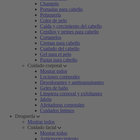
Champús
Pomadas para cabello
Peluquería
Color de pelo
Caída y crecimiento del cabello
Cepillos y peines para cabello
Cortapelos
Cremas para cabello
Cuidado del cabello
Gel para el pelo
Pastas para cabello
Cuidado corporal
Mostrar todos
Lociones corporales
Desodorantes y antitranspirantes
Geles de baño
Limpieza corporal y exfoliantes
Jabón
Afeitadoras corporales
Cuidados íntimos
Droguería
Mostrar todos
Cuidado facial
Mostrar todos
Antienvejecimiento