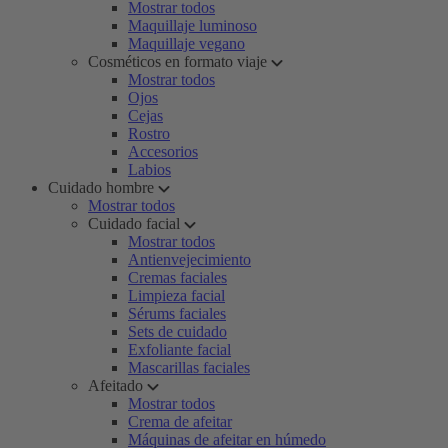
Mostrar todos
Maquillaje luminoso
Maquillaje vegano
Cosméticos en formato viaje
Mostrar todos
Ojos
Cejas
Rostro
Accesorios
Labios
Cuidado hombre
Mostrar todos
Cuidado facial
Mostrar todos
Antienvejecimiento
Cremas faciales
Limpieza facial
Sérums faciales
Sets de cuidado
Exfoliante facial
Mascarillas faciales
Afeitado
Mostrar todos
Crema de afeitar
Máquinas de afeitar en húmedo