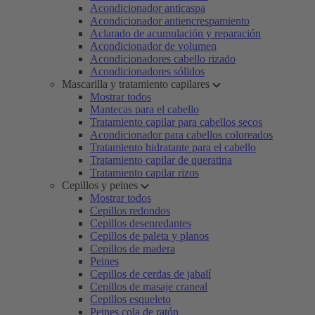
Acondicionador anticaspa
Acondicionador antiencrespamiento
Aclarado de acumulación y reparación
Acondicionador de volumen
Acondicionadores cabello rizado
Acondicionadores sólidos
Mascarilla y tratamiento capilares
Mostrar todos
Mantecas para el cabello
Tratamiento capilar para cabellos secos
Acondicionador para cabellos coloreados
Tratamiento hidratante para el cabello
Tratamiento capilar de queratina
Tratamiento capilar rizos
Cepillos y peines
Mostrar todos
Cepillos redondos
Cepillos desenredantes
Cepillos de paleta y planos
Cepillos de madera
Peines
Cepillos de cerdas de jabalí
Cepillos de masaje craneal
Cepillos esqueleto
Peines cola de ratón