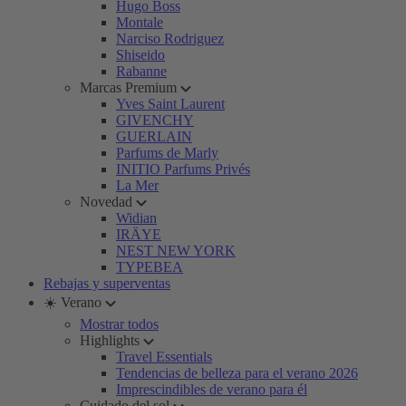
Hugo Boss
Montale
Narciso Rodriguez
Shiseido
Rabanne
Marcas Premium
Yves Saint Laurent
GIVENCHY
GUERLAIN
Parfums de Marly
INITIO Parfums Privés
La Mer
Novedad
Widian
IRÄYE
NEST NEW YORK
TYPEBEA
Rebajas y superventas
☀️ Verano
Mostrar todos
Highlights
Travel Essentials
Tendencias de belleza para el verano 2026
Imprescindibles de verano para él
Cuidado del sol