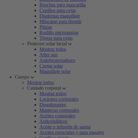
Brochas para mascarilla
Cepillos para cejas
Diademas maquillaje
Máscaras para dormir
Pinzas
Rodillo microagujas
Tijeras para cejas
Protector solar facial
Mostrar todos
After sun
Autobronceadores
Crema solar
Maquillaje solar
Cuerpo
Mostrar todos
Cuidado corporal
Mostrar todos
Lociones corporales
Desodorantes
Mantecas corporales
Aceites corporales
Anticelulíticos
Aceite e infusión de sauna
Aceites esenciales y para masajes
Cuello y escote