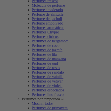
Perfumes frescos
Molécula de perfume
Perfume amaderado
Perfume de almizcle
Perfume de pachulí
Perfume empolvado
Perfumes aromáticos
Perfumes Chypre
Perfumes citricos
Perfumes de bergamota
Perfumes de coco
Perfumes de jazmín
Perfumes de lila
Perfumes de manzana
Perfumes de oud
Perfumes de rosas
Perfumes de sándalo
Perfumes de vainilla
Perfumes de vetiver
Perfumes de violeta
Perfumes especiados
Perfumes lino fresco
Perfumes por temporada
Mostrar todos
Perfumes de primavera