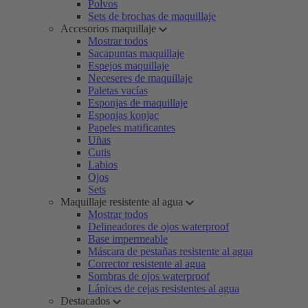
Polvos
Sets de brochas de maquillaje
Accesorios maquillaje
Mostrar todos
Sacapuntas maquillaje
Espejos maquillaje
Neceseres de maquillaje
Paletas vacías
Esponjas de maquillaje
Esponjas konjac
Papeles matificantes
Uñas
Cutis
Labios
Ojos
Sets
Maquillaje resistente al agua
Mostrar todos
Delineadores de ojos waterproof
Base impermeable
Máscara de pestañas resistente al agua
Corrector resistente al agua
Sombras de ojos waterproof
Lápices de cejas resistentes al agua
Destacados