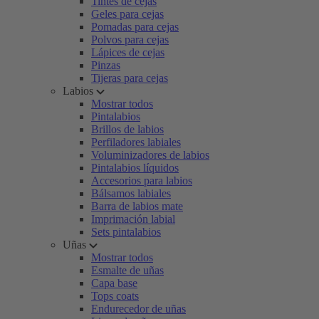
Tintes de cejas
Geles para cejas
Pomadas para cejas
Polvos para cejas
Lápices de cejas
Pinzas
Tijeras para cejas
Labios
Mostrar todos
Pintalabios
Brillos de labios
Perfiladores labiales
Voluminizadores de labios
Pintalabios líquidos
Accesorios para labios
Bálsamos labiales
Barra de labios mate
Imprimación labial
Sets pintalabios
Uñas
Mostrar todos
Esmalte de uñas
Capa base
Tops coats
Endurecedor de uñas