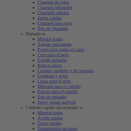
Champú de color
Champú hidratante
Champús sólidos
Jabón capilar
Champú para rizos
Sets de champús
Peinado
Mostrar todos
Agente espumante
Protección contra el calor
Cera para el pelo
Espráis peinado
Retoca raíces
Cremas capilares y de peinado
Gominas y geles
Lacas para el pelo
Máscara para el cabello
Polvos para el cabello
Sets de peinado
Spray ondas surferas
Cuidado capilar sin aclarado
Mostrar todos
Aceite capilar
Suero capilar
Tratamientos en spray