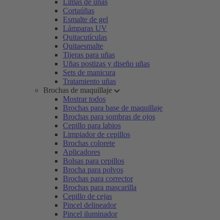
Limas de uñas
Cortaúñas
Esmalte de gel
Lámparas UV
Quitacutículas
Quitaesmalte
Tijeras para uñas
Uñas postizas y diseño uñas
Sets de manicura
Tratamiento uñas
Brochas de maquillaje
Mostrar todos
Brochas para base de maquillaje
Brochas para sombras de ojos
Cepillo para labios
Limpiador de cepillos
Brochas colorete
Aplicadores
Bolsas para cepillos
Brocha para polvos
Brochas para corrector
Brochas para mascarilla
Cepillo de cejas
Pincel delineador
Pincel iluminador