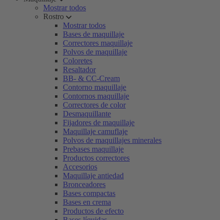
Mostrar todos
Rostro
Mostrar todos
Bases de maquillaje
Correctores maquillaje
Polvos de maquillaje
Coloretes
Resaltador
BB- & CC-Cream
Contorno maquillaje
Contornos maquillaje
Correctores de color
Desmaquillante
Fijadores de maquillaje
Maquillaje camuflaje
Polvos de maquillajes minerales
Prebases maquillaje
Productos correctores
Accesorios
Maquillaje antiedad
Bronceadores
Bases compactas
Bases en crema
Productos de efecto
Bases líquidas