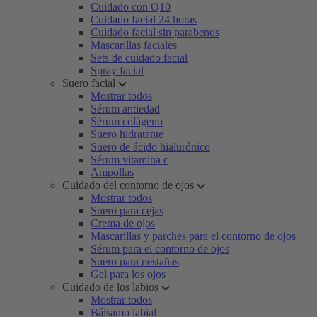
Cuidado con Q10
Cuidado facial 24 horas
Cuidado facial sin parabenos
Mascarillas faciales
Sets de cuidado facial
Spray facial
Suero facial
Mostrar todos
Sérum antiedad
Sérum colágeno
Suero hidratante
Suero de ácido hialurónico
Sérum vitamina c
Ampollas
Cuidado del contorno de ojos
Mostrar todos
Suero para cejas
Crema de ojos
Mascarillas y parches para el contorno de ojos
Sérum para el contorno de ojos
Suero para pestañas
Gel para los ojos
Cuidado de los labios
Mostrar todos
Bálsamo labial