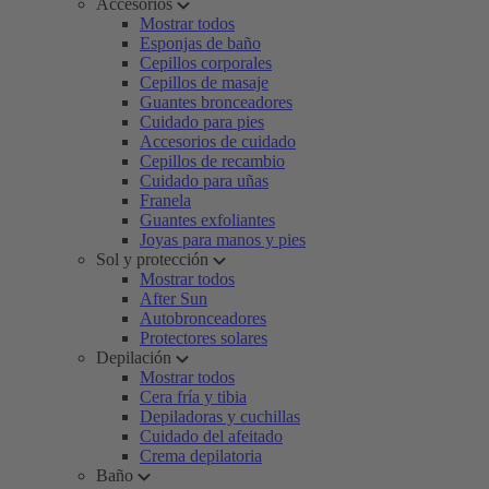
Accesorios
Mostrar todos
Esponjas de baño
Cepillos corporales
Cepillos de masaje
Guantes bronceadores
Cuidado para pies
Accesorios de cuidado
Cepillos de recambio
Cuidado para uñas
Franela
Guantes exfoliantes
Joyas para manos y pies
Sol y protección
Mostrar todos
After Sun
Autobronceadores
Protectores solares
Depilación
Mostrar todos
Cera fría y tibia
Depiladoras y cuchillas
Cuidado del afeitado
Crema depilatoria
Baño