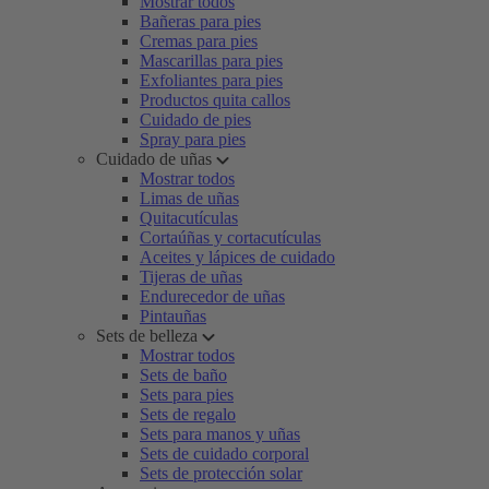
Mostrar todos
Bañeras para pies
Cremas para pies
Mascarillas para pies
Exfoliantes para pies
Productos quita callos
Cuidado de pies
Spray para pies
Cuidado de uñas
Mostrar todos
Limas de uñas
Quitacutículas
Cortaúñas y cortacutículas
Aceites y lápices de cuidado
Tijeras de uñas
Endurecedor de uñas
Pintauñas
Sets de belleza
Mostrar todos
Sets de baño
Sets para pies
Sets de regalo
Sets para manos y uñas
Sets de cuidado corporal
Sets de protección solar