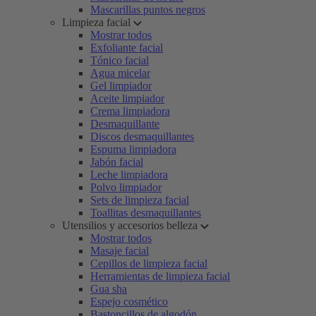
Mascarillas puntos negros
Limpieza facial
Mostrar todos
Exfoliante facial
Tónico facial
Agua micelar
Gel limpiador
Aceite limpiador
Crema limpiadora
Desmaquillante
Discos desmaquillantes
Espuma limpiadora
Jabón facial
Leche limpiadora
Polvo limpiador
Sets de limpieza facial
Toallitas desmaquillantes
Utensilios y accesorios belleza
Mostrar todos
Masaje facial
Cepillos de limpieza facial
Herramientas de limpieza facial
Gua sha
Espejo cosmético
Bastoncillos de algodón