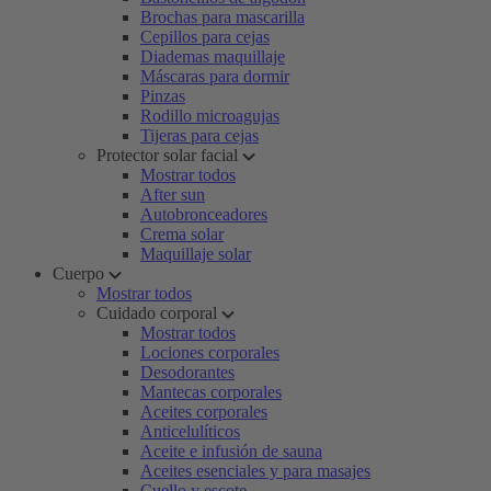
Brochas para mascarilla
Cepillos para cejas
Diademas maquillaje
Máscaras para dormir
Pinzas
Rodillo microagujas
Tijeras para cejas
Protector solar facial
Mostrar todos
After sun
Autobronceadores
Crema solar
Maquillaje solar
Cuerpo
Mostrar todos
Cuidado corporal
Mostrar todos
Lociones corporales
Desodorantes
Mantecas corporales
Aceites corporales
Anticelulíticos
Aceite e infusión de sauna
Aceites esenciales y para masajes
Cuello y escote