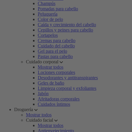
Champús
Pomadas para cabello
Peluquería
Color de pelo
Caída y crecimiento del cabello
Cepillos y peines para cabello
Cortapelos
Cremas para cabello
Cuidado del cabello
Gel para el pelo
Pastas para cabello
Cuidado corporal
Mostrar todos
Lociones corporales
Desodorantes y antitranspirantes
Geles de baño
Limpieza corporal y exfoliantes
Jabón
Afeitadoras corporales
Cuidados íntimos
Droguería
Mostrar todos
Cuidado facial
Mostrar todos
Antienvejecimiento