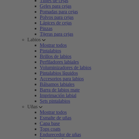
Tintes de cejas
Geles para cejas
Pomadas para cejas
Polvos para cejas
Lápices de cejas
Pinzas
Tijeras para cejas
Labios
Mostrar todos
Pintalabios
Brillos de labios
Perfiladores labiales
Voluminizadores de labios
Pintalabios líquidos
Accesorios para labios
Bálsamos labiales
Barra de labios mate
Imprimación labial
Sets pintalabios
Uñas
Mostrar todos
Esmalte de uñas
Capa base
Tops coats
Endurecedor de uñas