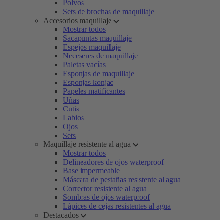
Polvos
Sets de brochas de maquillaje
Accesorios maquillaje
Mostrar todos
Sacapuntas maquillaje
Espejos maquillaje
Neceseres de maquillaje
Paletas vacías
Esponjas de maquillaje
Esponjas konjac
Papeles matificantes
Uñas
Cutis
Labios
Ojos
Sets
Maquillaje resistente al agua
Mostrar todos
Delineadores de ojos waterproof
Base impermeable
Máscara de pestañas resistente al agua
Corrector resistente al agua
Sombras de ojos waterproof
Lápices de cejas resistentes al agua
Destacados