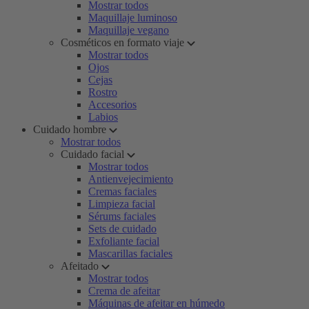
Mostrar todos
Maquillaje luminoso
Maquillaje vegano
Cosméticos en formato viaje
Mostrar todos
Ojos
Cejas
Rostro
Accesorios
Labios
Cuidado hombre
Mostrar todos
Cuidado facial
Mostrar todos
Antienvejecimiento
Cremas faciales
Limpieza facial
Sérums faciales
Sets de cuidado
Exfoliante facial
Mascarillas faciales
Afeitado
Mostrar todos
Crema de afeitar
Máquinas de afeitar en húmedo