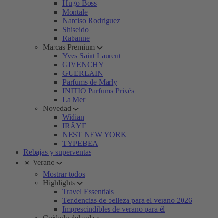
Hugo Boss
Montale
Narciso Rodriguez
Shiseido
Rabanne
Marcas Premium
Yves Saint Laurent
GIVENCHY
GUERLAIN
Parfums de Marly
INITIO Parfums Privés
La Mer
Novedad
Widian
IRÄYE
NEST NEW YORK
TYPEBEA
Rebajas y superventas
☀️ Verano
Mostrar todos
Highlights
Travel Essentials
Tendencias de belleza para el verano 2026
Imprescindibles de verano para él
Cuidado del sol