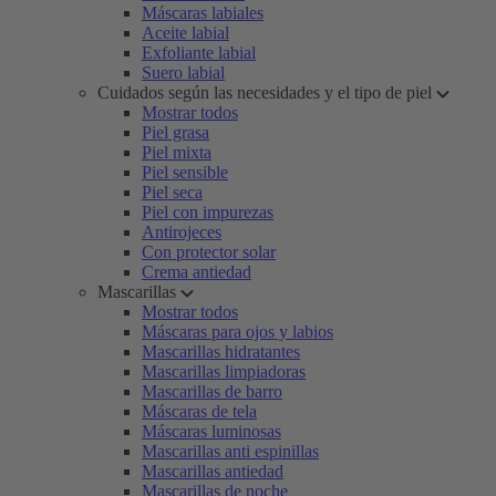
Máscaras labiales
Aceite labial
Exfoliante labial
Suero labial
Cuidados según las necesidades y el tipo de piel
Mostrar todos
Piel grasa
Piel mixta
Piel sensible
Piel seca
Piel con impurezas
Antirojeces
Con protector solar
Crema antiedad
Mascarillas
Mostrar todos
Máscaras para ojos y labios
Mascarillas hidratantes
Mascarillas limpiadoras
Mascarillas de barro
Máscaras de tela
Máscaras luminosas
Mascarillas anti espinillas
Mascarillas antiedad
Mascarillas de noche