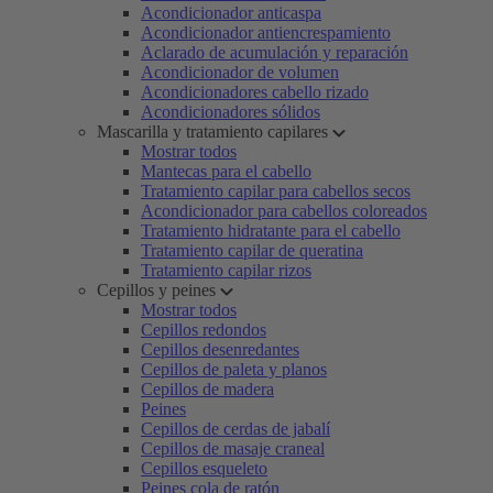
Acondicionador anticaspa
Acondicionador antiencrespamiento
Aclarado de acumulación y reparación
Acondicionador de volumen
Acondicionadores cabello rizado
Acondicionadores sólidos
Mascarilla y tratamiento capilares
Mostrar todos
Mantecas para el cabello
Tratamiento capilar para cabellos secos
Acondicionador para cabellos coloreados
Tratamiento hidratante para el cabello
Tratamiento capilar de queratina
Tratamiento capilar rizos
Cepillos y peines
Mostrar todos
Cepillos redondos
Cepillos desenredantes
Cepillos de paleta y planos
Cepillos de madera
Peines
Cepillos de cerdas de jabalí
Cepillos de masaje craneal
Cepillos esqueleto
Peines cola de ratón