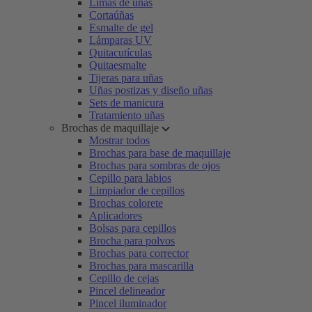
Limas de uñas
Cortaúñas
Esmalte de gel
Lámparas UV
Quitacutículas
Quitaesmalte
Tijeras para uñas
Uñas postizas y diseño uñas
Sets de manicura
Tratamiento uñas
Brochas de maquillaje
Mostrar todos
Brochas para base de maquillaje
Brochas para sombras de ojos
Cepillo para labios
Limpiador de cepillos
Brochas colorete
Aplicadores
Bolsas para cepillos
Brocha para polvos
Brochas para corrector
Brochas para mascarilla
Cepillo de cejas
Pincel delineador
Pincel iluminador