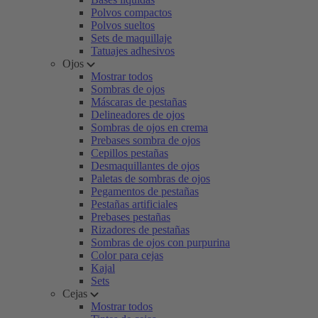
Polvos compactos
Polvos sueltos
Sets de maquillaje
Tatuajes adhesivos
Ojos
Mostrar todos
Sombras de ojos
Máscaras de pestañas
Delineadores de ojos
Sombras de ojos en crema
Prebases sombra de ojos
Cepillos pestañas
Desmaquillantes de ojos
Paletas de sombras de ojos
Pegamentos de pestañas
Pestañas artificiales
Prebases pestañas
Rizadores de pestañas
Sombras de ojos con purpurina
Color para cejas
Kajal
Sets
Cejas
Mostrar todos