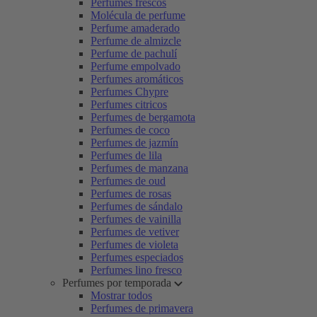
Perfumes frescos
Molécula de perfume
Perfume amaderado
Perfume de almizcle
Perfume de pachulí
Perfume empolvado
Perfumes aromáticos
Perfumes Chypre
Perfumes citricos
Perfumes de bergamota
Perfumes de coco
Perfumes de jazmín
Perfumes de lila
Perfumes de manzana
Perfumes de oud
Perfumes de rosas
Perfumes de sándalo
Perfumes de vainilla
Perfumes de vetiver
Perfumes de violeta
Perfumes especiados
Perfumes lino fresco
Perfumes por temporada
Mostrar todos
Perfumes de primavera