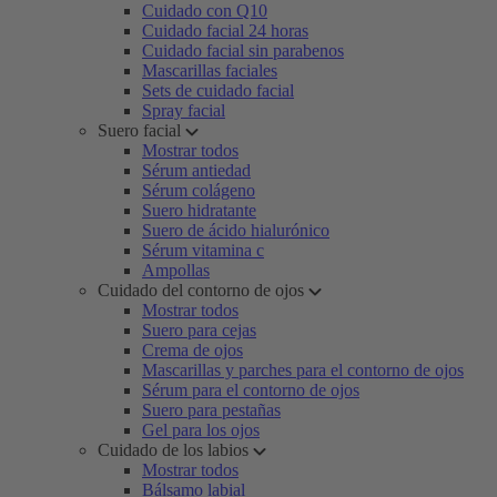
Cuidado con Q10
Cuidado facial 24 horas
Cuidado facial sin parabenos
Mascarillas faciales
Sets de cuidado facial
Spray facial
Suero facial
Mostrar todos
Sérum antiedad
Sérum colágeno
Suero hidratante
Suero de ácido hialurónico
Sérum vitamina c
Ampollas
Cuidado del contorno de ojos
Mostrar todos
Suero para cejas
Crema de ojos
Mascarillas y parches para el contorno de ojos
Sérum para el contorno de ojos
Suero para pestañas
Gel para los ojos
Cuidado de los labios
Mostrar todos
Bálsamo labial