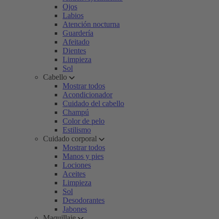
Ojos
Labios
Atención nocturna
Guardería
Afeitado
Dientes
Limpieza
Sol
Cabello
Mostrar todos
Acondicionador
Cuidado del cabello
Champú
Color de pelo
Estilismo
Cuidado corporal
Mostrar todos
Manos y pies
Lociones
Aceites
Limpieza
Sol
Desodorantes
Jabones
Maquillaje