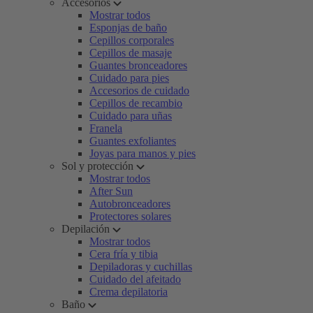
Accesorios
Mostrar todos
Esponjas de baño
Cepillos corporales
Cepillos de masaje
Guantes bronceadores
Cuidado para pies
Accesorios de cuidado
Cepillos de recambio
Cuidado para uñas
Franela
Guantes exfoliantes
Joyas para manos y pies
Sol y protección
Mostrar todos
After Sun
Autobronceadores
Protectores solares
Depilación
Mostrar todos
Cera fría y tibia
Depiladoras y cuchillas
Cuidado del afeitado
Crema depilatoria
Baño