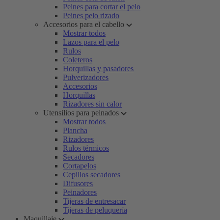
Peines para cortar el pelo
Peines pelo rizado
Accesorios para el cabello
Mostrar todos
Lazos para el pelo
Rulos
Coleteros
Horquillas y pasadores
Pulverizadores
Accesorios
Horquillas
Rizadores sin calor
Utensilios para peinados
Mostrar todos
Plancha
Rizadores
Rulos térmicos
Secadores
Cortapelos
Cepillos secadores
Difusores
Peinadores
Tijeras de entresacar
Tijeras de peluquería
Maquillaje