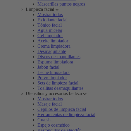
Mascarillas puntos negros
Limpieza facial
Mostrar todos
Exfoliante facial
Tónico facial
Agua micelar
Gel limpiador
Aceite limpiador
Crema limpiadora
Desmaquillante
Discos desmaquillantes
Espuma limpiadora
Jabón facial
Leche limpiadora
Polvo limpiador
Sets de limpieza facial
Toallitas desmaquillantes
Utensilios y accesorios belleza
Mostrar todos
Masaje facial
Cepillos de limpieza facial
Herramientas de limpieza facial
Gua sha
Espejo cosmético
Bastoncillos de algodón