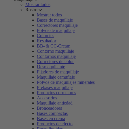
Mostrar todos
Rostro
Mostrar todos
Bases de maquillaje
Correctores maquillaje
Polvos de maquillaje
Coloretes
Resaltador
BB- & CC-Cream
Contorno maquillaje
Contornos maquillaje
Correctores de color
Desmaquillante
Fijadores de maquillaje
Maquillaje camuflaje
Polvos de maquillajes minerales
Prebases maquillaje
Productos correctores
Accesorios
Maquillaje antiedad
Bronceadores
Bases compactas
Bases en crema
Productos de efecto
Bases líquidas