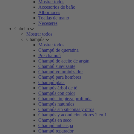
Mostrar todos
Accesorios de baño
Albornoces
Toallas de mano
Neceseres
Cabello
Mostrar todos
Champús
Mostrar todos
Champú de queratina
Pre champú
Champú de aceite de argán
Champú suavizante
Champú voluminizador
Champú para hombres
Champú plata
Champús árbol de té
Champús con color
Champús limpieza profunda
Champús naturales
Champús sin siliconas y otros
Champús y acondicionadores 2 en 1
Champús en seco
Champú anticaspa
Champú reparador