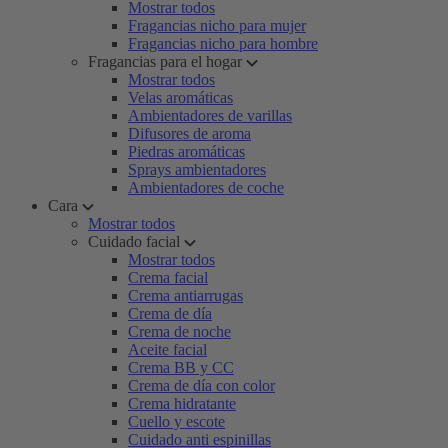
Mostrar todos
Fragancias nicho para mujer
Fragancias nicho para hombre
Fragancias para el hogar
Mostrar todos
Velas aromáticas
Ambientadores de varillas
Difusores de aroma
Piedras aromáticas
Sprays ambientadores
Ambientadores de coche
Cara
Mostrar todos
Cuidado facial
Mostrar todos
Crema facial
Crema antiarrugas
Crema de día
Crema de noche
Aceite facial
Crema BB y CC
Crema de día con color
Crema hidratante
Cuello y escote
Cuidado anti espinillas