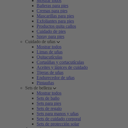
Mostrar todos
Bañeras para pies
Cremas para pies
Mascarillas para pies
Exfoliantes para pies
Productos quita callos
Cuidado de pies
Spray para pies
Cuidado de uñas
Mostrar todos
Limas de uñas
Quitacutículas
Cortaúñas y cortacutículas
Aceites y lápices de cuidado
Tijeras de uñas
Endurecedor de uñas
Pintauñas
Sets de belleza
Mostrar todos
Sets de baño
Sets para pies
Sets de regalo
Sets para manos y uñas
Sets de cuidado corporal
Sets de protección solar