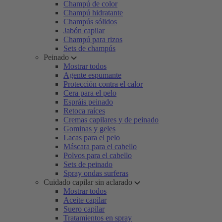
Champú de color
Champú hidratante
Champús sólidos
Jabón capilar
Champú para rizos
Sets de champús
Peinado
Mostrar todos
Agente espumante
Protección contra el calor
Cera para el pelo
Espráis peinado
Retoca raíces
Cremas capilares y de peinado
Gominas y geles
Lacas para el pelo
Máscara para el cabello
Polvos para el cabello
Sets de peinado
Spray ondas surferas
Cuidado capilar sin aclarado
Mostrar todos
Aceite capilar
Suero capilar
Tratamientos en spray