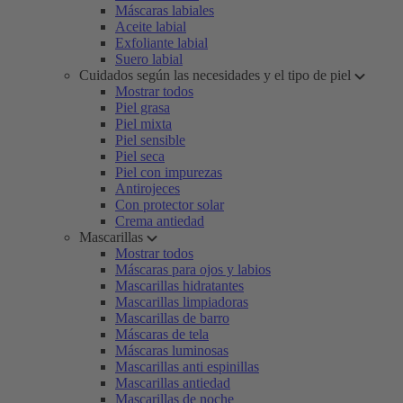
Máscaras labiales
Aceite labial
Exfoliante labial
Suero labial
Cuidados según las necesidades y el tipo de piel
Mostrar todos
Piel grasa
Piel mixta
Piel sensible
Piel seca
Piel con impurezas
Antirojeces
Con protector solar
Crema antiedad
Mascarillas
Mostrar todos
Máscaras para ojos y labios
Mascarillas hidratantes
Mascarillas limpiadoras
Mascarillas de barro
Máscaras de tela
Máscaras luminosas
Mascarillas anti espinillas
Mascarillas antiedad
Mascarillas de noche