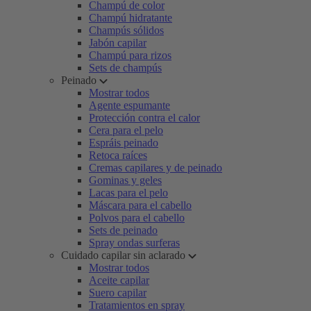
Champú de color
Champú hidratante
Champús sólidos
Jabón capilar
Champú para rizos
Sets de champús
Peinado
Mostrar todos
Agente espumante
Protección contra el calor
Cera para el pelo
Espráis peinado
Retoca raíces
Cremas capilares y de peinado
Gominas y geles
Lacas para el pelo
Máscara para el cabello
Polvos para el cabello
Sets de peinado
Spray ondas surferas
Cuidado capilar sin aclarado
Mostrar todos
Aceite capilar
Suero capilar
Tratamientos en spray