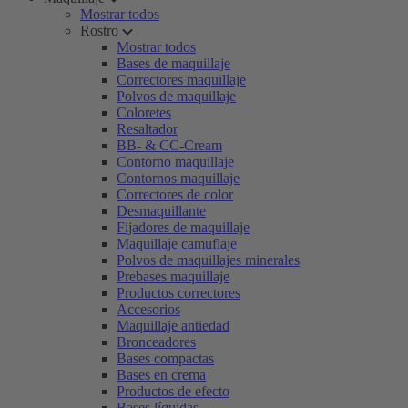
Mostrar todos
Rostro
Mostrar todos
Bases de maquillaje
Correctores maquillaje
Polvos de maquillaje
Coloretes
Resaltador
BB- & CC-Cream
Contorno maquillaje
Contornos maquillaje
Correctores de color
Desmaquillante
Fijadores de maquillaje
Maquillaje camuflaje
Polvos de maquillajes minerales
Prebases maquillaje
Productos correctores
Accesorios
Maquillaje antiedad
Bronceadores
Bases compactas
Bases en crema
Productos de efecto
Bases líquidas