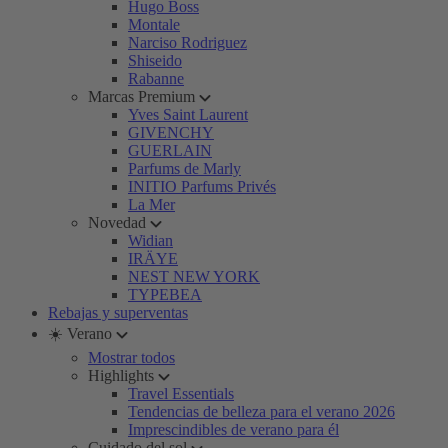
Hugo Boss
Montale
Narciso Rodriguez
Shiseido
Rabanne
Marcas Premium
Yves Saint Laurent
GIVENCHY
GUERLAIN
Parfums de Marly
INITIO Parfums Privés
La Mer
Novedad
Widian
IRÄYE
NEST NEW YORK
TYPEBEA
Rebajas y superventas
☀️ Verano
Mostrar todos
Highlights
Travel Essentials
Tendencias de belleza para el verano 2026
Imprescindibles de verano para él
Cuidado del sol