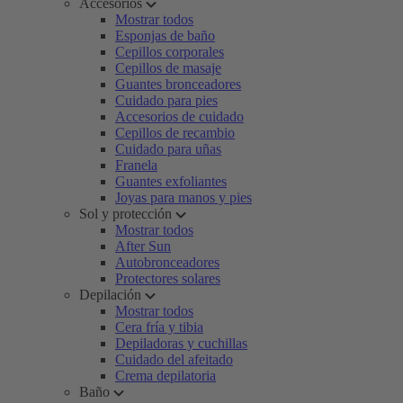
Accesorios
Mostrar todos
Esponjas de baño
Cepillos corporales
Cepillos de masaje
Guantes bronceadores
Cuidado para pies
Accesorios de cuidado
Cepillos de recambio
Cuidado para uñas
Franela
Guantes exfoliantes
Joyas para manos y pies
Sol y protección
Mostrar todos
After Sun
Autobronceadores
Protectores solares
Depilación
Mostrar todos
Cera fría y tibia
Depiladoras y cuchillas
Cuidado del afeitado
Crema depilatoria
Baño