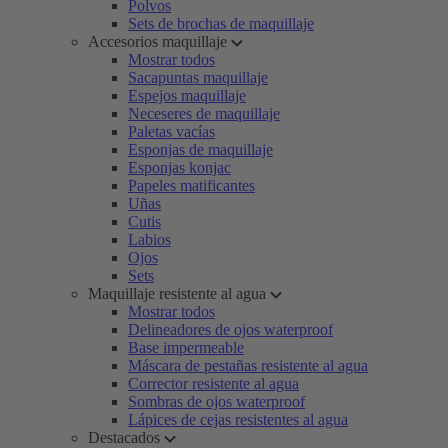
Polvos
Sets de brochas de maquillaje
Accesorios maquillaje
Mostrar todos
Sacapuntas maquillaje
Espejos maquillaje
Neceseres de maquillaje
Paletas vacías
Esponjas de maquillaje
Esponjas konjac
Papeles matificantes
Uñas
Cutis
Labios
Ojos
Sets
Maquillaje resistente al agua
Mostrar todos
Delineadores de ojos waterproof
Base impermeable
Máscara de pestañas resistente al agua
Corrector resistente al agua
Sombras de ojos waterproof
Lápices de cejas resistentes al agua
Destacados