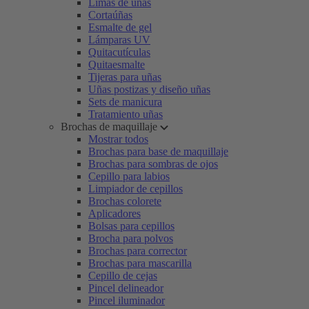
Limas de uñas
Cortaúñas
Esmalte de gel
Lámparas UV
Quitacutículas
Quitaesmalte
Tijeras para uñas
Uñas postizas y diseño uñas
Sets de manicura
Tratamiento uñas
Brochas de maquillaje
Mostrar todos
Brochas para base de maquillaje
Brochas para sombras de ojos
Cepillo para labios
Limpiador de cepillos
Brochas colorete
Aplicadores
Bolsas para cepillos
Brocha para polvos
Brochas para corrector
Brochas para mascarilla
Cepillo de cejas
Pincel delineador
Pincel iluminador