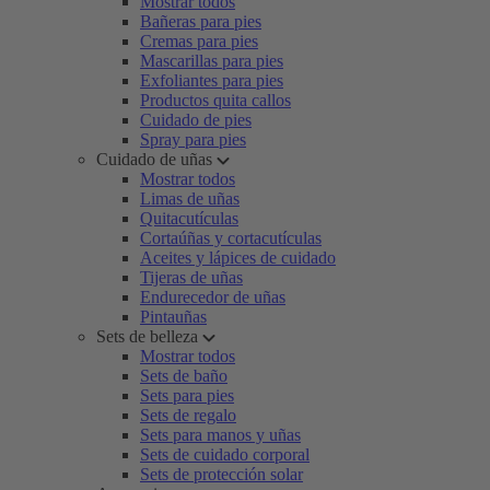
Mostrar todos
Bañeras para pies
Cremas para pies
Mascarillas para pies
Exfoliantes para pies
Productos quita callos
Cuidado de pies
Spray para pies
Cuidado de uñas
Mostrar todos
Limas de uñas
Quitacutículas
Cortaúñas y cortacutículas
Aceites y lápices de cuidado
Tijeras de uñas
Endurecedor de uñas
Pintauñas
Sets de belleza
Mostrar todos
Sets de baño
Sets para pies
Sets de regalo
Sets para manos y uñas
Sets de cuidado corporal
Sets de protección solar