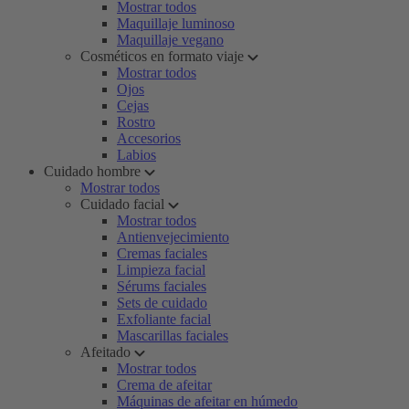
Mostrar todos
Maquillaje luminoso
Maquillaje vegano
Cosméticos en formato viaje
Mostrar todos
Ojos
Cejas
Rostro
Accesorios
Labios
Cuidado hombre
Mostrar todos
Cuidado facial
Mostrar todos
Antienvejecimiento
Cremas faciales
Limpieza facial
Sérums faciales
Sets de cuidado
Exfoliante facial
Mascarillas faciales
Afeitado
Mostrar todos
Crema de afeitar
Máquinas de afeitar en húmedo