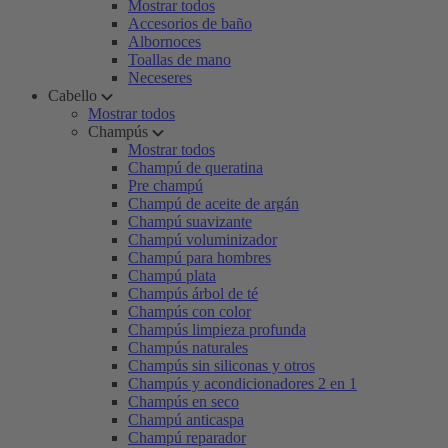
Mostrar todos
Accesorios de baño
Albornoces
Toallas de mano
Neceseres
Cabello
Mostrar todos
Champús
Mostrar todos
Champú de queratina
Pre champú
Champú de aceite de argán
Champú suavizante
Champú voluminizador
Champú para hombres
Champú plata
Champús árbol de té
Champús con color
Champús limpieza profunda
Champús naturales
Champús sin siliconas y otros
Champús y acondicionadores 2 en 1
Champús en seco
Champú anticaspa
Champú reparador