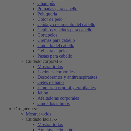
Champús
Pomadas para cabello
Peluquería
Color de pelo
Caída y crecimiento del cabello
Cepillos y peines para cabello
Cortapelos
Cremas para cabello
Cuidado del cabello
Gel para el pelo
Pastas para cabello
Cuidado corporal
Mostrar todos
Lociones corporales
Desodorantes y antitranspirantes
Geles de baño
Limpieza corporal y exfoliantes
Jabón
Afeitadoras corporales
Cuidados íntimos
Droguería
Mostrar todos
Cuidado facial
Mostrar todos
Antienvejecimiento