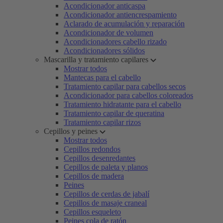
Acondicionador anticaspa
Acondicionador antiencrespamiento
Aclarado de acumulación y reparación
Acondicionador de volumen
Acondicionadores cabello rizado
Acondicionadores sólidos
Mascarilla y tratamiento capilares
Mostrar todos
Mantecas para el cabello
Tratamiento capilar para cabellos secos
Acondicionador para cabellos coloreados
Tratamiento hidratante para el cabello
Tratamiento capilar de queratina
Tratamiento capilar rizos
Cepillos y peines
Mostrar todos
Cepillos redondos
Cepillos desenredantes
Cepillos de paleta y planos
Cepillos de madera
Peines
Cepillos de cerdas de jabalí
Cepillos de masaje craneal
Cepillos esqueleto
Peines cola de ratón