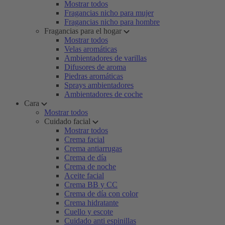
Mostrar todos
Fragancias nicho para mujer
Fragancias nicho para hombre
Fragancias para el hogar
Mostrar todos
Velas aromáticas
Ambientadores de varillas
Difusores de aroma
Piedras aromáticas
Sprays ambientadores
Ambientadores de coche
Cara
Mostrar todos
Cuidado facial
Mostrar todos
Crema facial
Crema antiarrugas
Crema de día
Crema de noche
Aceite facial
Crema BB y CC
Crema de día con color
Crema hidratante
Cuello y escote
Cuidado anti espinillas