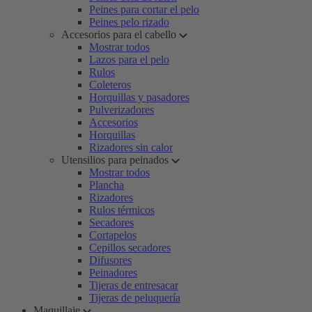
Peines para cortar el pelo
Peines pelo rizado
Accesorios para el cabello
Mostrar todos
Lazos para el pelo
Rulos
Coleteros
Horquillas y pasadores
Pulverizadores
Accesorios
Horquillas
Rizadores sin calor
Utensilios para peinados
Mostrar todos
Plancha
Rizadores
Rulos térmicos
Secadores
Cortapelos
Cepillos secadores
Difusores
Peinadores
Tijeras de entresacar
Tijeras de peluquería
Maquillaje