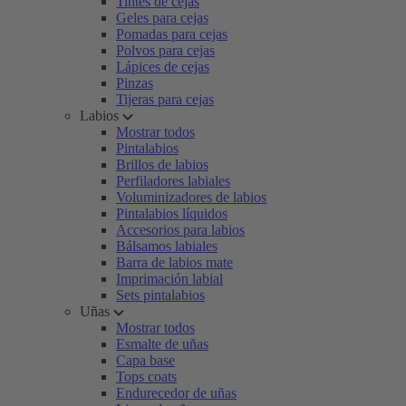
Tintes de cejas
Geles para cejas
Pomadas para cejas
Polvos para cejas
Lápices de cejas
Pinzas
Tijeras para cejas
Labios
Mostrar todos
Pintalabios
Brillos de labios
Perfiladores labiales
Voluminizadores de labios
Pintalabios líquidos
Accesorios para labios
Bálsamos labiales
Barra de labios mate
Imprimación labial
Sets pintalabios
Uñas
Mostrar todos
Esmalte de uñas
Capa base
Tops coats
Endurecedor de uñas