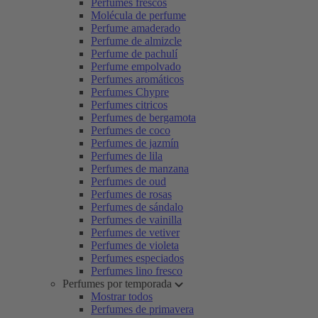
Perfumes frescos
Molécula de perfume
Perfume amaderado
Perfume de almizcle
Perfume de pachulí
Perfume empolvado
Perfumes aromáticos
Perfumes Chypre
Perfumes citricos
Perfumes de bergamota
Perfumes de coco
Perfumes de jazmín
Perfumes de lila
Perfumes de manzana
Perfumes de oud
Perfumes de rosas
Perfumes de sándalo
Perfumes de vainilla
Perfumes de vetiver
Perfumes de violeta
Perfumes especiados
Perfumes lino fresco
Perfumes por temporada
Mostrar todos
Perfumes de primavera