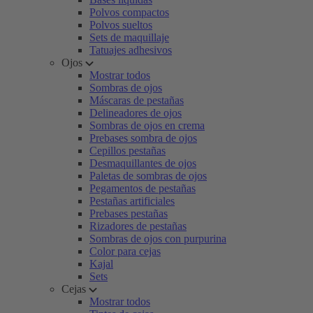
Polvos compactos
Polvos sueltos
Sets de maquillaje
Tatuajes adhesivos
Ojos
Mostrar todos
Sombras de ojos
Máscaras de pestañas
Delineadores de ojos
Sombras de ojos en crema
Prebases sombra de ojos
Cepillos pestañas
Desmaquillantes de ojos
Paletas de sombras de ojos
Pegamentos de pestañas
Pestañas artificiales
Prebases pestañas
Rizadores de pestañas
Sombras de ojos con purpurina
Color para cejas
Kajal
Sets
Cejas
Mostrar todos