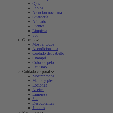
Ojos
Labios
Atención nocturna
Guardería
Afeitado
Dientes
Limpieza
Sol
Cabello
Mostrar todos
Acondicionador
Cuidado del cabello
Champú
Color de pelo
Estilismo
Cuidado corporal
Mostrar todos
Manos y pies
Lociones
Aceites
Limpieza
Sol
Desodorantes
Jabones
Maquillaje