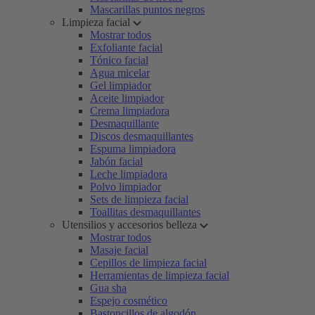
Mascarillas puntos negros
Limpieza facial
Mostrar todos
Exfoliante facial
Tónico facial
Agua micelar
Gel limpiador
Aceite limpiador
Crema limpiadora
Desmaquillante
Discos desmaquillantes
Espuma limpiadora
Jabón facial
Leche limpiadora
Polvo limpiador
Sets de limpieza facial
Toallitas desmaquillantes
Utensilios y accesorios belleza
Mostrar todos
Masaje facial
Cepillos de limpieza facial
Herramientas de limpieza facial
Gua sha
Espejo cosmético
Bastoncillos de algodón