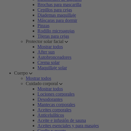
Brochas para mascarilla
Cepillos para cejas
Diademas maquillaje
Máscaras para dormir
Pinzas
Rodillo microagujas
Tijeras para cejas
Protector solar facial
Mostrar todos
After sun
Autobronceadores
Crema solar
Maquillaje solar
Cuerpo
Mostrar todos
Cuidado corporal
Mostrar todos
Lociones corporales
Desodorantes
Mantecas corporales
Aceites corporales
Anticelulíticos
Aceite e infusión de sauna
Aceites esenciales y para masajes
Cuello y escote