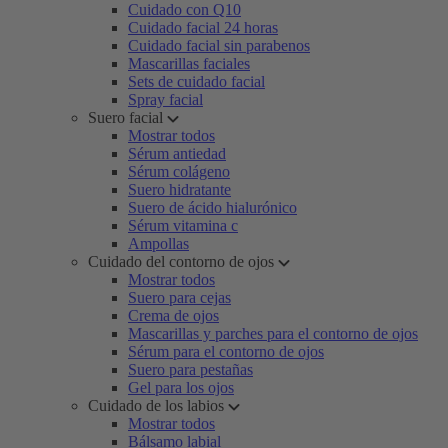
Cuidado con Q10
Cuidado facial 24 horas
Cuidado facial sin parabenos
Mascarillas faciales
Sets de cuidado facial
Spray facial
Suero facial
Mostrar todos
Sérum antiedad
Sérum colágeno
Suero hidratante
Suero de ácido hialurónico
Sérum vitamina c
Ampollas
Cuidado del contorno de ojos
Mostrar todos
Suero para cejas
Crema de ojos
Mascarillas y parches para el contorno de ojos
Sérum para el contorno de ojos
Suero para pestañas
Gel para los ojos
Cuidado de los labios
Mostrar todos
Bálsamo labial