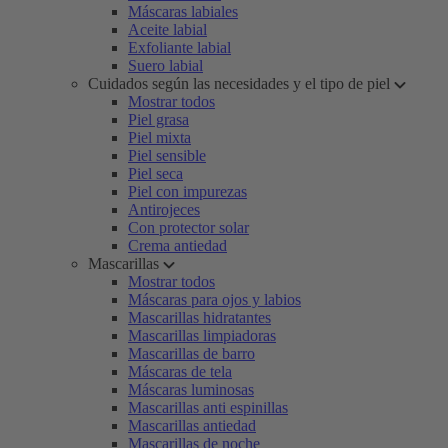
Máscaras labiales
Aceite labial
Exfoliante labial
Suero labial
Cuidados según las necesidades y el tipo de piel
Mostrar todos
Piel grasa
Piel mixta
Piel sensible
Piel seca
Piel con impurezas
Antirojeces
Con protector solar
Crema antiedad
Mascarillas
Mostrar todos
Máscaras para ojos y labios
Mascarillas hidratantes
Mascarillas limpiadoras
Mascarillas de barro
Máscaras de tela
Máscaras luminosas
Mascarillas anti espinillas
Mascarillas antiedad
Mascarillas de noche