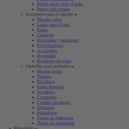
Peines para cortar el pelo
Peines pelo rizado
Accesorios para el cabello
Mostrar todos
Lazos para el pelo
Rulos
Coleteros
Horquillas y pasadores
Pulverizadores
Accesorios
Horquillas
Rizadores sin calor
Utensilios para peinados
Mostrar todos
Plancha
Rizadores
Rulos térmicos
Secadores
Cortapelos
Cepillos secadores
Difusores
Peinadores
Tijeras de entresacar
Tijeras de peluquería
Maquillaje