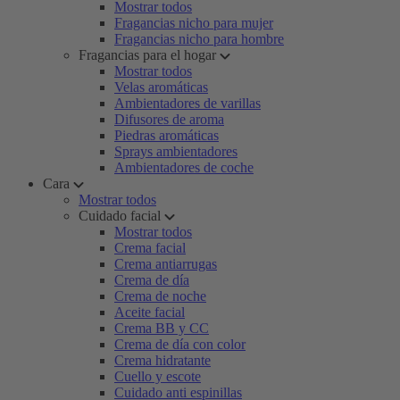
Mostrar todos
Fragancias nicho para mujer
Fragancias nicho para hombre
Fragancias para el hogar
Mostrar todos
Velas aromáticas
Ambientadores de varillas
Difusores de aroma
Piedras aromáticas
Sprays ambientadores
Ambientadores de coche
Cara
Mostrar todos
Cuidado facial
Mostrar todos
Crema facial
Crema antiarrugas
Crema de día
Crema de noche
Aceite facial
Crema BB y CC
Crema de día con color
Crema hidratante
Cuello y escote
Cuidado anti espinillas