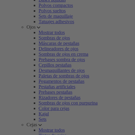
Polvos compactos
Polvos sueltos
Sets de maquillaje
Tatuajes adhesivos
Ojos
Mostrar todos
Sombras de ojos
Máscaras de pestañas
Delineadores de ojos
Sombras de ojos en crema
Prebases sombra de ojos
Cepillos pestañas
Desmaquillantes de ojos
Paletas de sombras de ojos
Pegamentos de pestañas
Pestañas artificiales
Prebases pestañas
Rizadores de pestañas
Sombras de ojos con purpurina
Color para cejas
Kajal
Sets
Cejas
Mostrar todos