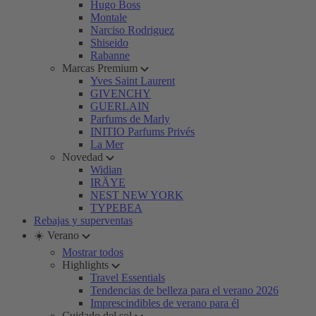
Hugo Boss
Montale
Narciso Rodriguez
Shiseido
Rabanne
Marcas Premium
Yves Saint Laurent
GIVENCHY
GUERLAIN
Parfums de Marly
INITIO Parfums Privés
La Mer
Novedad
Widian
IRÄYE
NEST NEW YORK
TYPEBEA
Rebajas y superventas
☀️ Verano
Mostrar todos
Highlights
Travel Essentials
Tendencias de belleza para el verano 2026
Imprescindibles de verano para él
Cuidado del sol