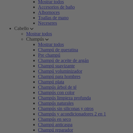
Mostrar todos
Accesorios de baño
Albornoces
Toallas de mano
Neceseres
Cabello
Mostrar todos
Champús
Mostrar todos
Champú de queratina
Pre champú
Champú de aceite de argán
Champú suavizante
Champú voluminizador
Champú para hombres
Champú plata
Champús árbol de té
Champús con color
Champús limpieza profunda
Champús naturales
Champús sin siliconas y otros
Champús y acondicionadores 2 en 1
Champús en seco
Champú anticaspa
Champú reparador