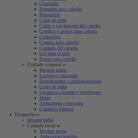
Champús
Pomadas para cabello
Peluquería
Color de pelo
Caída y crecimiento del cabello
Cepillos y peines para cabello
Cortapelos
Cremas para cabello
Cuidado del cabello
Gel para el pelo
Pastas para cabello
Cuidado corporal
Mostrar todos
Lociones corporales
Desodorantes y antitranspirantes
Geles de baño
Limpieza corporal y exfoliantes
Jabón
Afeitadoras corporales
Cuidados íntimos
Droguería
Mostrar todos
Cuidado facial
Mostrar todos
Antienvejecimiento