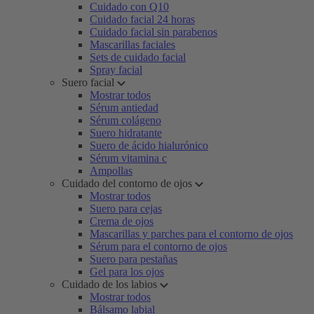
Cuidado con Q10
Cuidado facial 24 horas
Cuidado facial sin parabenos
Mascarillas faciales
Sets de cuidado facial
Spray facial
Suero facial
Mostrar todos
Sérum antiedad
Sérum colágeno
Suero hidratante
Suero de ácido hialurónico
Sérum vitamina c
Ampollas
Cuidado del contorno de ojos
Mostrar todos
Suero para cejas
Crema de ojos
Mascarillas y parches para el contorno de ojos
Sérum para el contorno de ojos
Suero para pestañas
Gel para los ojos
Cuidado de los labios
Mostrar todos
Bálsamo labial