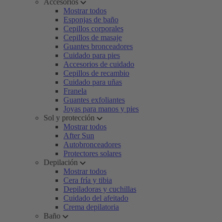
Accesorios
Mostrar todos
Esponjas de baño
Cepillos corporales
Cepillos de masaje
Guantes bronceadores
Cuidado para pies
Accesorios de cuidado
Cepillos de recambio
Cuidado para uñas
Franela
Guantes exfoliantes
Joyas para manos y pies
Sol y protección
Mostrar todos
After Sun
Autobronceadores
Protectores solares
Depilación
Mostrar todos
Cera fría y tibia
Depiladoras y cuchillas
Cuidado del afeitado
Crema depilatoria
Baño