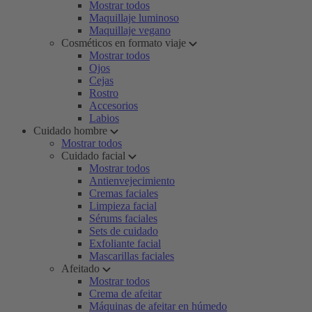
Mostrar todos
Maquillaje luminoso
Maquillaje vegano
Cosméticos en formato viaje
Mostrar todos
Ojos
Cejas
Rostro
Accesorios
Labios
Cuidado hombre
Mostrar todos
Cuidado facial
Mostrar todos
Antienvejecimiento
Cremas faciales
Limpieza facial
Sérums faciales
Sets de cuidado
Exfoliante facial
Mascarillas faciales
Afeitado
Mostrar todos
Crema de afeitar
Máquinas de afeitar en húmedo