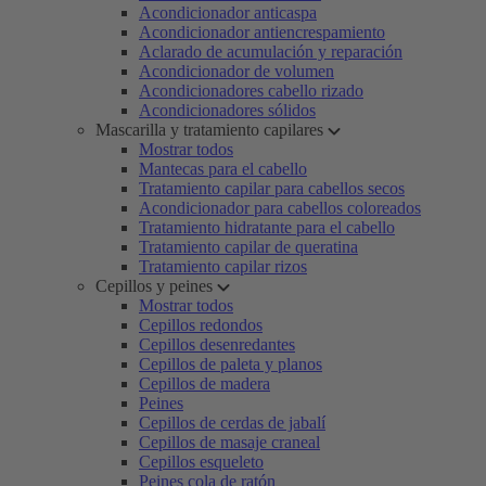
Acondicionador anticaspa
Acondicionador antiencrespamiento
Aclarado de acumulación y reparación
Acondicionador de volumen
Acondicionadores cabello rizado
Acondicionadores sólidos
Mascarilla y tratamiento capilares
Mostrar todos
Mantecas para el cabello
Tratamiento capilar para cabellos secos
Acondicionador para cabellos coloreados
Tratamiento hidratante para el cabello
Tratamiento capilar de queratina
Tratamiento capilar rizos
Cepillos y peines
Mostrar todos
Cepillos redondos
Cepillos desenredantes
Cepillos de paleta y planos
Cepillos de madera
Peines
Cepillos de cerdas de jabalí
Cepillos de masaje craneal
Cepillos esqueleto
Peines cola de ratón