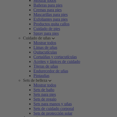
Mostrar todos
Bañeras para pies
Cremas para pies
Mascarillas para pies
Exfoliantes para pies
Productos quita callos
Cuidado de pies
Spray para pies
Cuidado de uñas
Mostrar todos
Limas de uñas
Quitacutículas
Cortaúñas y cortacutículas
Aceites y lápices de cuidado
Tijeras de uñas
Endurecedor de uñas
Pintauñas
Sets de belleza
Mostrar todos
Sets de baño
Sets para pies
Sets de regalo
Sets para manos y uñas
Sets de cuidado corporal
Sets de protección solar