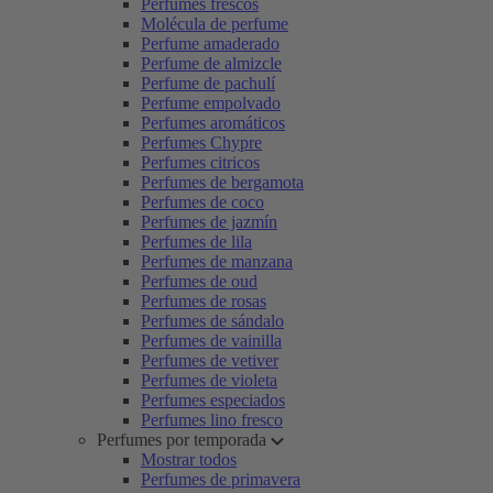
Perfumes frescos
Molécula de perfume
Perfume amaderado
Perfume de almizcle
Perfume de pachulí
Perfume empolvado
Perfumes aromáticos
Perfumes Chypre
Perfumes citricos
Perfumes de bergamota
Perfumes de coco
Perfumes de jazmín
Perfumes de lila
Perfumes de manzana
Perfumes de oud
Perfumes de rosas
Perfumes de sándalo
Perfumes de vainilla
Perfumes de vetiver
Perfumes de violeta
Perfumes especiados
Perfumes lino fresco
Perfumes por temporada
Mostrar todos
Perfumes de primavera