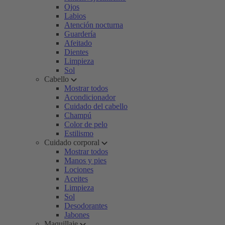
Ojos
Labios
Atención nocturna
Guardería
Afeitado
Dientes
Limpieza
Sol
Cabello
Mostrar todos
Acondicionador
Cuidado del cabello
Champú
Color de pelo
Estilismo
Cuidado corporal
Mostrar todos
Manos y pies
Lociones
Aceites
Limpieza
Sol
Desodorantes
Jabones
Maquillaje