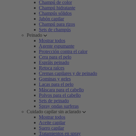
Champú de color
Champú hidratante
Champús sólidos
Jabón capilar
Champú para rizos
Sets de champús
Peinado
Mostrar todos
Agente espumante
Protección contra el calor
Cera para el pelo
Espráis peinado
Retoca raíces
Cremas capilares y de peinado
Gominas y geles
Lacas para el pelo
Máscara para el cabello
Polvos para el cabello
Sets de peinado
Spray ondas surferas
Cuidado capilar sin aclarado
Mostrar todos
Aceite capilar
Suero capilar
Tratamientos en spray