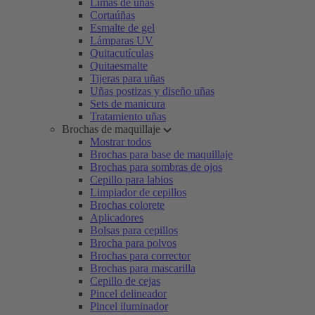
Limas de uñas
Cortaúñas
Esmalte de gel
Lámparas UV
Quitacutículas
Quitaesmalte
Tijeras para uñas
Uñas postizas y diseño uñas
Sets de manicura
Tratamiento uñas
Brochas de maquillaje
Mostrar todos
Brochas para base de maquillaje
Brochas para sombras de ojos
Cepillo para labios
Limpiador de cepillos
Brochas colorete
Aplicadores
Bolsas para cepillos
Brocha para polvos
Brochas para corrector
Brochas para mascarilla
Cepillo de cejas
Pincel delineador
Pincel iluminador