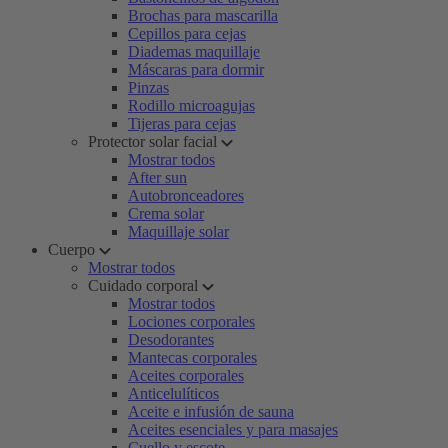
Brochas para mascarilla
Cepillos para cejas
Diademas maquillaje
Máscaras para dormir
Pinzas
Rodillo microagujas
Tijeras para cejas
Protector solar facial
Mostrar todos
After sun
Autobronceadores
Crema solar
Maquillaje solar
Cuerpo
Mostrar todos
Cuidado corporal
Mostrar todos
Lociones corporales
Desodorantes
Mantecas corporales
Aceites corporales
Anticelulíticos
Aceite e infusión de sauna
Aceites esenciales y para masajes
Cuello y escote