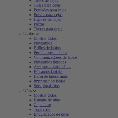
Tintes de cejas
Geles para cejas
Pomadas para cejas
Polvos para cejas
Lápices de cejas
Pinzas
Tijeras para cejas
Labios
Mostrar todos
Pintalabios
Brillos de labios
Perfiladores labiales
Voluminizadores de labios
Pintalabios líquidos
Accesorios para labios
Bálsamos labiales
Barra de labios mate
Imprimación labial
Sets pintalabios
Uñas
Mostrar todos
Esmalte de uñas
Capa base
Tops coats
Endurecedor de uñas