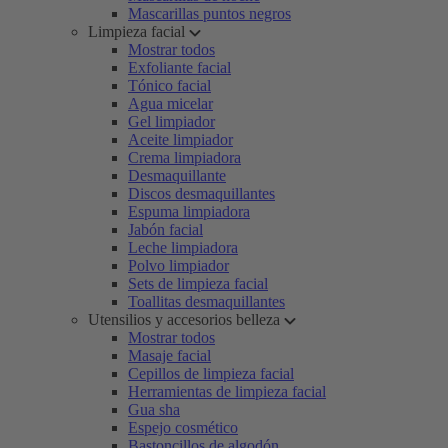
Mascarillas puntos negros
Limpieza facial
Mostrar todos
Exfoliante facial
Tónico facial
Agua micelar
Gel limpiador
Aceite limpiador
Crema limpiadora
Desmaquillante
Discos desmaquillantes
Espuma limpiadora
Jabón facial
Leche limpiadora
Polvo limpiador
Sets de limpieza facial
Toallitas desmaquillantes
Utensilios y accesorios belleza
Mostrar todos
Masaje facial
Cepillos de limpieza facial
Herramientas de limpieza facial
Gua sha
Espejo cosmético
Bastoncillos de algodón