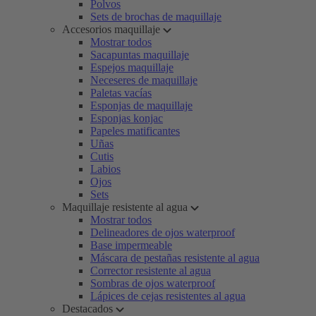
Polvos
Sets de brochas de maquillaje
Accesorios maquillaje
Mostrar todos
Sacapuntas maquillaje
Espejos maquillaje
Neceseres de maquillaje
Paletas vacías
Esponjas de maquillaje
Esponjas konjac
Papeles matificantes
Uñas
Cutis
Labios
Ojos
Sets
Maquillaje resistente al agua
Mostrar todos
Delineadores de ojos waterproof
Base impermeable
Máscara de pestañas resistente al agua
Corrector resistente al agua
Sombras de ojos waterproof
Lápices de cejas resistentes al agua
Destacados