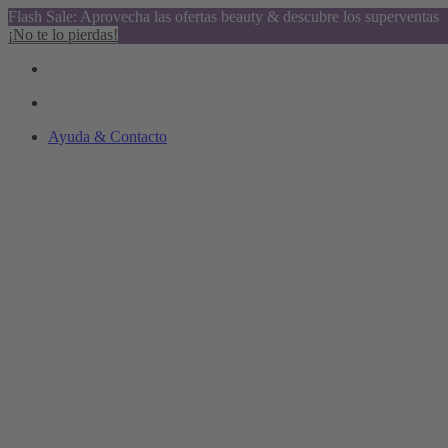
Flash Sale: Aprovecha las ofertas beauty & descubre los superventas
¡No te lo pierdas!
Ayuda & Contacto