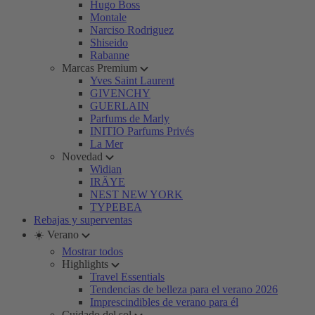
Hugo Boss
Montale
Narciso Rodriguez
Shiseido
Rabanne
Marcas Premium
Yves Saint Laurent
GIVENCHY
GUERLAIN
Parfums de Marly
INITIO Parfums Privés
La Mer
Novedad
Widian
IRÄYE
NEST NEW YORK
TYPEBEA
Rebajas y superventas
☀️ Verano
Mostrar todos
Highlights
Travel Essentials
Tendencias de belleza para el verano 2026
Imprescindibles de verano para él
Cuidado del sol