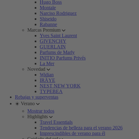
Hugo Boss
Montale
Narciso Rodriguez
Shiseido
Rabanne
Marcas Premium
Yves Saint Laurent
GIVENCHY
GUERLAIN
Parfums de Marly
INITIO Parfums Privés
La Mer
Novedad
Widian
IRÄYE
NEST NEW YORK
TYPEBEA
Rebajas y superventas
☀️ Verano
Mostrar todos
Highlights
Travel Essentials
Tendencias de belleza para el verano 2026
Imprescindibles de verano para él
Cuidado del sol