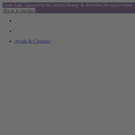
Flash Sale: Aprovecha las ofertas beauty & descubre los superventas
¡No te lo pierdas!
Ayuda & Contacto