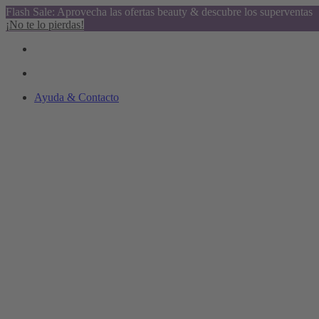
Flash Sale: Aprovecha las ofertas beauty & descubre los superventas
¡No te lo pierdas!
Ayuda & Contacto