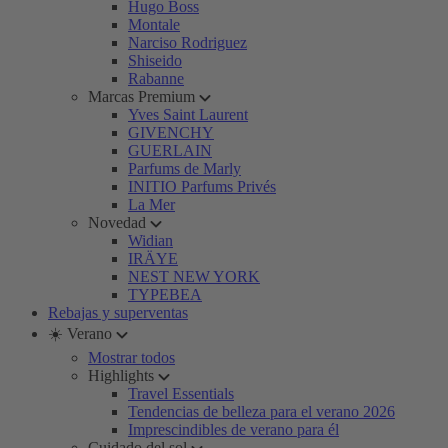
Hugo Boss
Montale
Narciso Rodriguez
Shiseido
Rabanne
Marcas Premium
Yves Saint Laurent
GIVENCHY
GUERLAIN
Parfums de Marly
INITIO Parfums Privés
La Mer
Novedad
Widian
IRÄYE
NEST NEW YORK
TYPEBEA
Rebajas y superventas
☀️ Verano
Mostrar todos
Highlights
Travel Essentials
Tendencias de belleza para el verano 2026
Imprescindibles de verano para él
Cuidado del sol