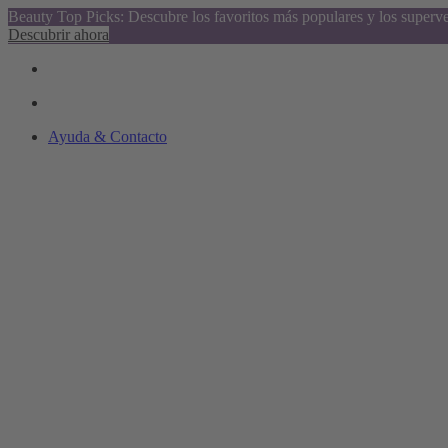
Beauty Top Picks: Descubre los favoritos más populares y los superv
Descubrir ahora
Ayuda & Contacto