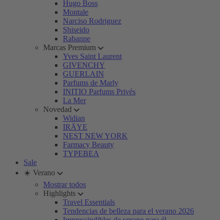
Hugo Boss
Montale
Narciso Rodriguez
Shiseido
Rabanne
Marcas Premium
Yves Saint Laurent
GIVENCHY
GUERLAIN
Parfums de Marly
INITIO Parfums Privés
La Mer
Novedad
Widian
IRÄYE
NEST NEW YORK
Farmacy Beauty
TYPEBEA
Sale
☀️ Verano
Mostrar todos
Highlights
Travel Essentials
Tendencias de belleza para el verano 2026
Imprescindibles de verano para él