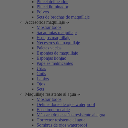
Pincel delineador
Pincel iluminador
Polvos
Sets de brochas de maquillaje
Accesorios maquillaje
Mostrar todos
Sacapuntas maquillaje
Espejos maquillaje
Neceseres de maquillaje
Paletas vacías
Esponjas de maquillaje
Esponjas konjac
Papeles matificantes
Uñas
Cutis
Labios
Ojos
Sets
Maquillaje resistente al agua
Mostrar todos
Delineadores de ojos waterproof
Base impermeable
Máscara de pestañas resistente al agua
Corrector resistente al agua
Sombras de ojos waterproof