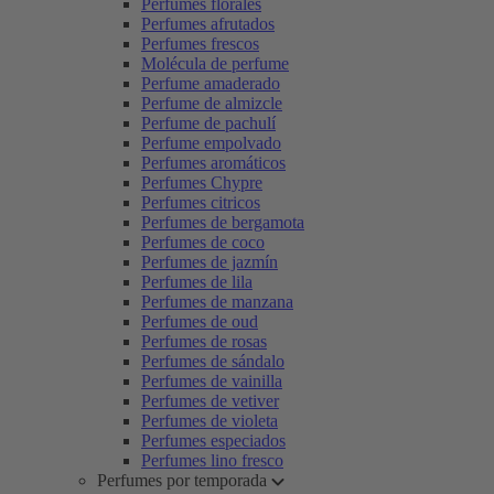
Perfumes florales
Perfumes afrutados
Perfumes frescos
Molécula de perfume
Perfume amaderado
Perfume de almizcle
Perfume de pachulí
Perfume empolvado
Perfumes aromáticos
Perfumes Chypre
Perfumes citricos
Perfumes de bergamota
Perfumes de coco
Perfumes de jazmín
Perfumes de lila
Perfumes de manzana
Perfumes de oud
Perfumes de rosas
Perfumes de sándalo
Perfumes de vainilla
Perfumes de vetiver
Perfumes de violeta
Perfumes especiados
Perfumes lino fresco
Perfumes por temporada