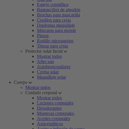
Espejo cosmético
Bastoncillos de algodón
Brochas para mascarilla
Cepillos para cejas
Diademas maquillaje
Máscaras para dormir
Pinzas
Rodillo microagujas
Tijeras para cejas
Protector solar facial
Mostrar todos
After sun
Autobronceadores
Crema solar
Maquillaje solar
Cuerpo
Mostrar todos
Cuidado corporal
Mostrar todos
Lociones corporales
Desodorantes
Mantecas corporales
Aceites corporales
Anticelulíticos
Aceite e infusión de sauna