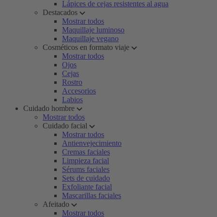
Lápices de cejas resistentes al agua
Destacados
Mostrar todos
Maquillaje luminoso
Maquillaje vegano
Cosméticos en formato viaje
Mostrar todos
Ojos
Cejas
Rostro
Accesorios
Labios
Cuidado hombre
Mostrar todos
Cuidado facial
Mostrar todos
Antienvejecimiento
Cremas faciales
Limpieza facial
Sérums faciales
Sets de cuidado
Exfoliante facial
Mascarillas faciales
Afeitado
Mostrar todos