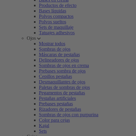
Productos de efecto
Bases líquidas
Polvos compactos
Polvos sueltos
Sets de maquillaje
Tatuajes adhesivos
Ojos
Mostrar todos
Sombras de ojos
Máscaras de pestañas
Delineadores de ojos
Sombras de ojos en crema
Prebases sombra de ojos
Cepillos pestañas
Desmaquillantes de ojos
Paletas de sombras de ojos
Pegamentos de pestañas
Pestañas artificiales
Prebases pestañas
Rizadores de pestañas
Sombras de ojos con purpurina
Color para cejas
Kajal
Sets