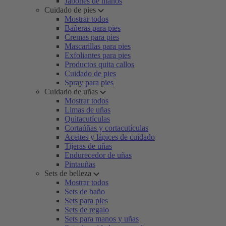
Jabones de manos
Cuidado de pies
Mostrar todos
Bañeras para pies
Cremas para pies
Mascarillas para pies
Exfoliantes para pies
Productos quita callos
Cuidado de pies
Spray para pies
Cuidado de uñas
Mostrar todos
Limas de uñas
Quitacutículas
Cortaúñas y cortacutículas
Aceites y lápices de cuidado
Tijeras de uñas
Endurecedor de uñas
Pintauñas
Sets de belleza
Mostrar todos
Sets de baño
Sets para pies
Sets de regalo
Sets para manos y uñas