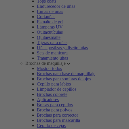
Tops coats
Endurecedor de uñas
Limas de uñas
Cortaúñas
Esmalte de gel
Lámparas UV
Quitacutículas
Quitaesmalte
Tijeras para uñas
Uñas postizas y diseño uñas
Sets de manicura
Tratamiento uñas
Brochas de maquillaje
Mostrar todos
Brochas para base de maquillaje
Brochas para sombras de ojos
Cepillo para labios
Limpiador de cepillos
Brochas colorete
Aplicadores
Bolsas para cepillos
Brocha para polvos
Brochas para corrector
Brochas para mascarilla
Cepillo de cejas