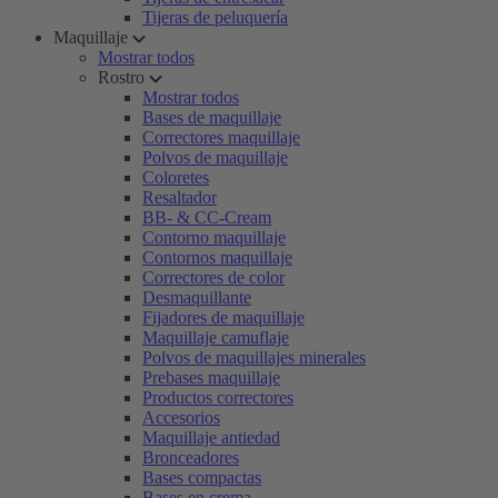
Tijeras de peluquería
Maquillaje
Mostrar todos
Rostro
Mostrar todos
Bases de maquillaje
Correctores maquillaje
Polvos de maquillaje
Coloretes
Resaltador
BB- & CC-Cream
Contorno maquillaje
Contornos maquillaje
Correctores de color
Desmaquillante
Fijadores de maquillaje
Maquillaje camuflaje
Polvos de maquillajes minerales
Prebases maquillaje
Productos correctores
Accesorios
Maquillaje antiedad
Bronceadores
Bases compactas
Bases en crema