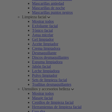
Mascarillas antiedad
Mascarillas de noche
Mascarillas puntos negros
Limpieza facial
Mostrar todos
Exfoliante facial
Tónico facial
Agua micelar
Gel limpiador
Aceite limpiador
Crema limpiadora
Desmaquillante
Discos desmaquillantes
Espuma limpiadora
Jabón facial
Leche limpiadora
Polvo limpiador
Sets de limpieza facial
Toallitas desmaquillantes
Utensilios y accesorios belleza
Mostrar todos
Masaje facial
Cepillos de limpieza facial
Herramientas de limpieza facial
Gua sha