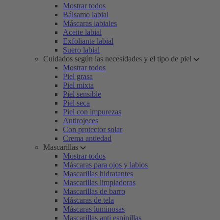
Mostrar todos
Bálsamo labial
Máscaras labiales
Aceite labial
Exfoliante labial
Suero labial
Cuidados según las necesidades y el tipo de piel
Mostrar todos
Piel grasa
Piel mixta
Piel sensible
Piel seca
Piel con impurezas
Antirojeces
Con protector solar
Crema antiedad
Mascarillas
Mostrar todos
Máscaras para ojos y labios
Mascarillas hidratantes
Mascarillas limpiadoras
Mascarillas de barro
Máscaras de tela
Máscaras luminosas
Mascarillas anti espinillas