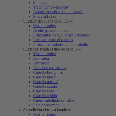
Suero capilar
Tratamientos en spray
Acondicionadores sin aclarado
Sets cuidado cabello
Cuidado del cuero cabelludo
Mostrar todos
Aceite para el cuero cabelludo
Exfoliantes para el cuero cabelludo
Lociones para el cabello
Protectores solares para el cabello
Cuidados según el tipo de cabello
Mostrar todos
Anticaída
Anticaspa
Antiencrespamiento
Cabello fino y liso
Cabello graso
Cabello normal
Cabello rizado
Cabello seco
Cabello teñido
Cuero cabelludo sensible
Pelo decolorado
Acondicionador y aclarado
Mostrar todos