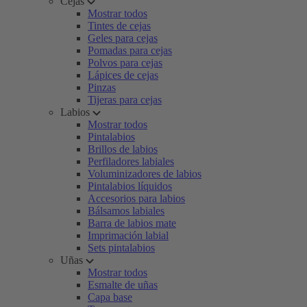
Cejas
Mostrar todos
Tintes de cejas
Geles para cejas
Pomadas para cejas
Polvos para cejas
Lápices de cejas
Pinzas
Tijeras para cejas
Labios
Mostrar todos
Pintalabios
Brillos de labios
Perfiladores labiales
Voluminizadores de labios
Pintalabios líquidos
Accesorios para labios
Bálsamos labiales
Barra de labios mate
Imprimación labial
Sets pintalabios
Uñas
Mostrar todos
Esmalte de uñas
Capa base