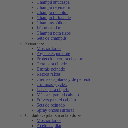
Champú anticaspa
Champú reparador
Champú de color
Champú hidratante
Champús sólidos
Jabón capilar
Champú para rizos
Sets de champús
Peinado
Mostrar todos
Agente espumante
Protección contra el calor
Cera para el pelo
Espráis peinado
Retoca raíces
Cremas capilares y de peinado
Gominas y geles
Lacas para el pelo
Máscara para el cabello
Polvos para el cabello
Sets de peinado
Spray ondas surferas
Cuidado capilar sin aclarado
Mostrar todos
Aceite capilar