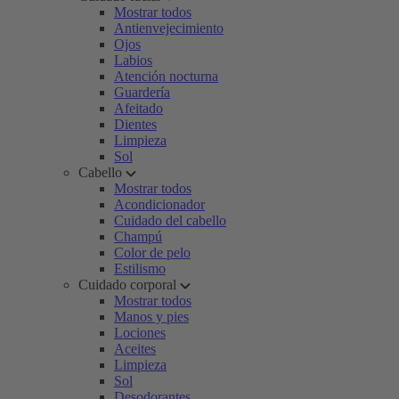
Mostrar todos
Antienvejecimiento
Ojos
Labios
Atención nocturna
Guardería
Afeitado
Dientes
Limpieza
Sol
Cabello
Mostrar todos
Acondicionador
Cuidado del cabello
Champú
Color de pelo
Estilismo
Cuidado corporal
Mostrar todos
Manos y pies
Lociones
Aceites
Limpieza
Sol
Desodorantes