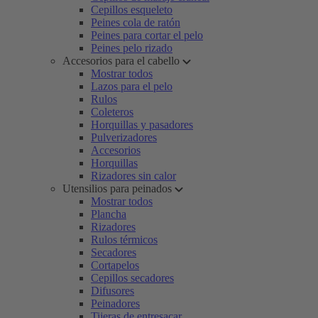
Cepillos esqueleto
Peines cola de ratón
Peines para cortar el pelo
Peines pelo rizado
Accesorios para el cabello
Mostrar todos
Lazos para el pelo
Rulos
Coleteros
Horquillas y pasadores
Pulverizadores
Accesorios
Horquillas
Rizadores sin calor
Utensilios para peinados
Mostrar todos
Plancha
Rizadores
Rulos térmicos
Secadores
Cortapelos
Cepillos secadores
Difusores
Peinadores
Tijeras de entresacar