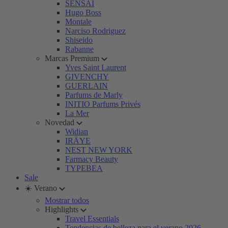
SENSAI
Hugo Boss
Montale
Narciso Rodriguez
Shiseido
Rabanne
Marcas Premium
Yves Saint Laurent
GIVENCHY
GUERLAIN
Parfums de Marly
INITIO Parfums Privés
La Mer
Novedad
Widian
IRÄYE
NEST NEW YORK
Farmacy Beauty
TYPEBEA
Sale
☀️ Verano
Mostrar todos
Highlights
Travel Essentials
Tendencias de belleza para el verano 2026