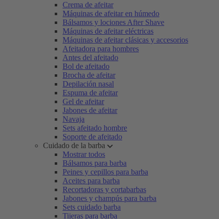
Crema de afeitar
Máquinas de afeitar en húmedo
Bálsamos y lociones After Shave
Máquinas de afeitar eléctricas
Máquinas de afeitar clásicas y accesorios
Afeitadora para hombres
Antes del afeitado
Bol de afeitado
Brocha de afeitar
Depilación nasal
Espuma de afeitar
Gel de afeitar
Jabones de afeitar
Navaja
Sets afeitado hombre
Soporte de afeitado
Cuidado de la barba
Mostrar todos
Bálsamos para barba
Peines y cepillos para barba
Aceites para barba
Recortadoras y cortabarbas
Jabones y champús para barba
Sets cuidado barba
Tijeras para barba