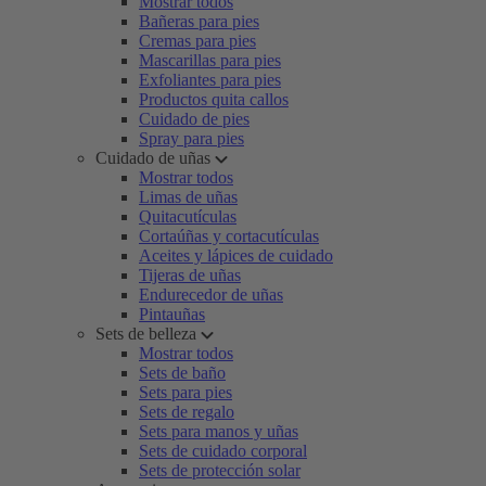
Mostrar todos
Bañeras para pies
Cremas para pies
Mascarillas para pies
Exfoliantes para pies
Productos quita callos
Cuidado de pies
Spray para pies
Cuidado de uñas
Mostrar todos
Limas de uñas
Quitacutículas
Cortaúñas y cortacutículas
Aceites y lápices de cuidado
Tijeras de uñas
Endurecedor de uñas
Pintauñas
Sets de belleza
Mostrar todos
Sets de baño
Sets para pies
Sets de regalo
Sets para manos y uñas
Sets de cuidado corporal
Sets de protección solar