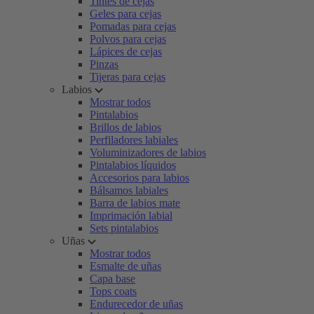
Tintes de cejas
Geles para cejas
Pomadas para cejas
Polvos para cejas
Lápices de cejas
Pinzas
Tijeras para cejas
Labios
Mostrar todos
Pintalabios
Brillos de labios
Perfiladores labiales
Voluminizadores de labios
Pintalabios líquidos
Accesorios para labios
Bálsamos labiales
Barra de labios mate
Imprimación labial
Sets pintalabios
Uñas
Mostrar todos
Esmalte de uñas
Capa base
Tops coats
Endurecedor de uñas