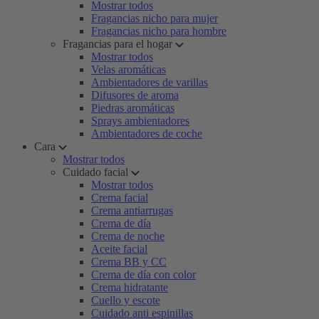
Mostrar todos
Fragancias nicho para mujer
Fragancias nicho para hombre
Fragancias para el hogar
Mostrar todos
Velas aromáticas
Ambientadores de varillas
Difusores de aroma
Piedras aromáticas
Sprays ambientadores
Ambientadores de coche
Cara
Mostrar todos
Cuidado facial
Mostrar todos
Crema facial
Crema antiarrugas
Crema de día
Crema de noche
Aceite facial
Crema BB y CC
Crema de día con color
Crema hidratante
Cuello y escote
Cuidado anti espinillas