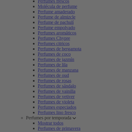
Perfumes frescos
Molécula de perfume
Perfume amaderado
Perfume de almizcle
Perfume de pachulí
Perfume empolvado
Perfumes aromáticos
Perfumes Chypre
Perfumes citricos
Perfumes de bergamota
Perfumes de coco
Perfumes de jazmín
Perfumes de lila
Perfumes de manzana
Perfumes de oud
Perfumes de rosas
Perfumes de sándalo
Perfumes de vainilla
Perfumes de vetiver
Perfumes de violeta
Perfumes especiados
Perfumes lino fresco
Perfumes por temporada
Mostrar todos
Perfumes de primavera