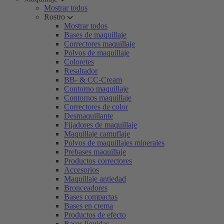
Mostrar todos
Rostro
Mostrar todos
Bases de maquillaje
Correctores maquillaje
Polvos de maquillaje
Coloretes
Resaltador
BB- & CC-Cream
Contorno maquillaje
Contornos maquillaje
Correctores de color
Desmaquillante
Fijadores de maquillaje
Maquillaje camuflaje
Polvos de maquillajes minerales
Prebases maquillaje
Productos correctores
Accesorios
Maquillaje antiedad
Bronceadores
Bases compactas
Bases en crema
Productos de efecto
Bases líquidas