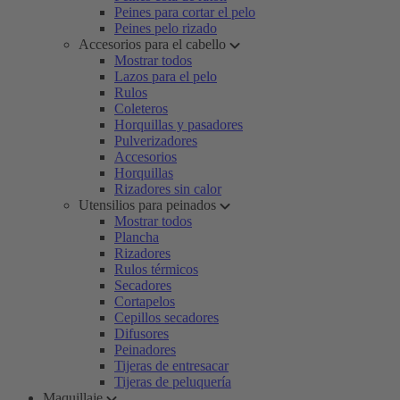
Peines para cortar el pelo
Peines pelo rizado
Accesorios para el cabello
Mostrar todos
Lazos para el pelo
Rulos
Coleteros
Horquillas y pasadores
Pulverizadores
Accesorios
Horquillas
Rizadores sin calor
Utensilios para peinados
Mostrar todos
Plancha
Rizadores
Rulos térmicos
Secadores
Cortapelos
Cepillos secadores
Difusores
Peinadores
Tijeras de entresacar
Tijeras de peluquería
Maquillaje