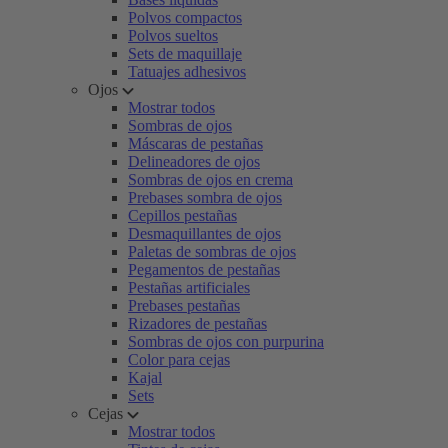
Polvos compactos
Polvos sueltos
Sets de maquillaje
Tatuajes adhesivos
Ojos
Mostrar todos
Sombras de ojos
Máscaras de pestañas
Delineadores de ojos
Sombras de ojos en crema
Prebases sombra de ojos
Cepillos pestañas
Desmaquillantes de ojos
Paletas de sombras de ojos
Pegamentos de pestañas
Pestañas artificiales
Prebases pestañas
Rizadores de pestañas
Sombras de ojos con purpurina
Color para cejas
Kajal
Sets
Cejas
Mostrar todos