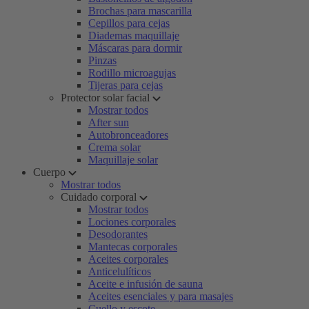
Brochas para mascarilla
Cepillos para cejas
Diademas maquillaje
Máscaras para dormir
Pinzas
Rodillo microagujas
Tijeras para cejas
Protector solar facial
Mostrar todos
After sun
Autobronceadores
Crema solar
Maquillaje solar
Cuerpo
Mostrar todos
Cuidado corporal
Mostrar todos
Lociones corporales
Desodorantes
Mantecas corporales
Aceites corporales
Anticelulíticos
Aceite e infusión de sauna
Aceites esenciales y para masajes
Cuello y escote