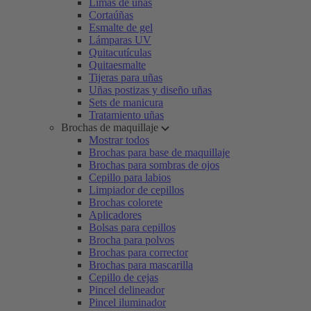
Limas de uñas
Cortaúñas
Esmalte de gel
Lámparas UV
Quitacutículas
Quitaesmalte
Tijeras para uñas
Uñas postizas y diseño uñas
Sets de manicura
Tratamiento uñas
Brochas de maquillaje
Mostrar todos
Brochas para base de maquillaje
Brochas para sombras de ojos
Cepillo para labios
Limpiador de cepillos
Brochas colorete
Aplicadores
Bolsas para cepillos
Brocha para polvos
Brochas para corrector
Brochas para mascarilla
Cepillo de cejas
Pincel delineador
Pincel iluminador