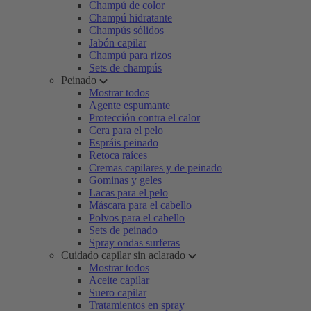
Champú de color
Champú hidratante
Champús sólidos
Jabón capilar
Champú para rizos
Sets de champús
Peinado
Mostrar todos
Agente espumante
Protección contra el calor
Cera para el pelo
Espráis peinado
Retoca raíces
Cremas capilares y de peinado
Gominas y geles
Lacas para el pelo
Máscara para el cabello
Polvos para el cabello
Sets de peinado
Spray ondas surferas
Cuidado capilar sin aclarado
Mostrar todos
Aceite capilar
Suero capilar
Tratamientos en spray