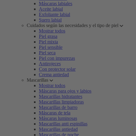
Máscaras labiales
Aceite labial
Exfoliante labial
Suero labial
Cuidados según las necesidades y el tipo de piel
Mostrar todos
Piel grasa
Piel mixta
Piel sensible
Piel seca
Piel con impurezas
Antirojeces
Con protector solar
Crema antiedad
Mascarillas
Mostrar todos
Máscaras para ojos y labios
Mascarillas hidratantes
Mascarillas limpiadoras
Mascarillas de barro
Máscaras de tela
Máscaras luminosas
Mascarillas anti espinillas
Mascarillas antiedad
Mascarillas de noche