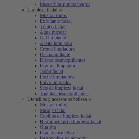
Mascarillas puntos negros
Limpieza facial
Mostrar todos
Exfoliante facial
Tónico facial
Agua micelar
Gel limpiador
Aceite limpiador
Crema limpiadora
Desmaquillante
Discos desmaquillantes
Espuma limpiadora
Jabón facial
Leche limpiadora
Polvo limpiador
Sets de limpieza facial
Toallitas desmaquillantes
Utensilios y accesorios belleza
Mostrar todos
Masaje facial
Cepillos de limpieza facial
Herramientas de limpieza facial
Gua sha
Espejo cosmético
Bastoncillos de algodón