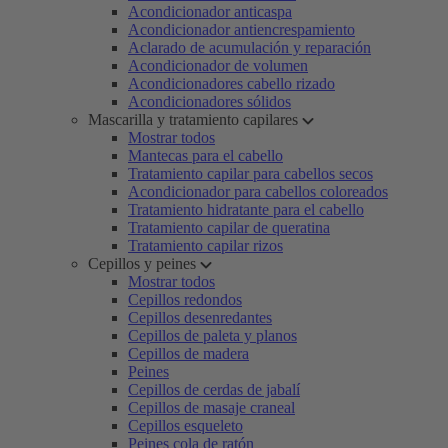
Acondicionador anticaspa
Acondicionador antiencrespamiento
Aclarado de acumulación y reparación
Acondicionador de volumen
Acondicionadores cabello rizado
Acondicionadores sólidos
Mascarilla y tratamiento capilares
Mostrar todos
Mantecas para el cabello
Tratamiento capilar para cabellos secos
Acondicionador para cabellos coloreados
Tratamiento hidratante para el cabello
Tratamiento capilar de queratina
Tratamiento capilar rizos
Cepillos y peines
Mostrar todos
Cepillos redondos
Cepillos desenredantes
Cepillos de paleta y planos
Cepillos de madera
Peines
Cepillos de cerdas de jabalí
Cepillos de masaje craneal
Cepillos esqueleto
Peines cola de ratón