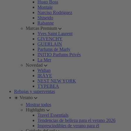
Hugo Boss
Montale
Narciso Rodriguez
Shiseido
Rabanne
Marcas Premium
Yves Saint Laurent
GIVENCHY
GUERLAIN
Parfums de Marly
INITIO Parfums Privés
La Mer
Novedad
Widian
IRÄYE
NEST NEW YORK
TYPEBEA
Rebajas y superventas
☀️ Verano
Mostrar todos
Highlights
Travel Essentials
Tendencias de belleza para el verano 2026
Imprescindibles de verano para él
Cuidado del sol