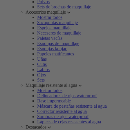
Polvos
Sets de brochas de maquillaje
Accesorios maquillaje
Mostrar todos
Sacapuntas maquillaje
Espejos maquillaje
Neceseres de maquillaje
Paletas vacías
Esponjas de maquillaje
Esponjas konjac
Papeles matificantes
Uñas
Cutis
Labios
Ojos
Sets
Maquillaje resistente al agua
Mostrar todos
Delineadores de ojos waterproof
Base impermeable
Máscara de pestañas resistente al agua
Corrector resistente al agua
Sombras de ojos waterproof
Lápices de cejas resistentes al agua
Destacados