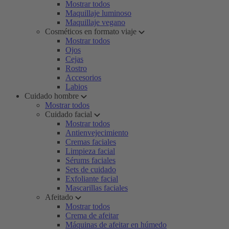
Mostrar todos
Maquillaje luminoso
Maquillaje vegano
Cosméticos en formato viaje
Mostrar todos
Ojos
Cejas
Rostro
Accesorios
Labios
Cuidado hombre
Mostrar todos
Cuidado facial
Mostrar todos
Antienvejecimiento
Cremas faciales
Limpieza facial
Sérums faciales
Sets de cuidado
Exfoliante facial
Mascarillas faciales
Afeitado
Mostrar todos
Crema de afeitar
Máquinas de afeitar en húmedo