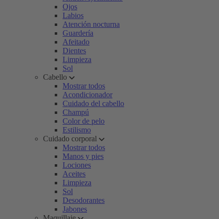
Ojos
Labios
Atención nocturna
Guardería
Afeitado
Dientes
Limpieza
Sol
Cabello
Mostrar todos
Acondicionador
Cuidado del cabello
Champú
Color de pelo
Estilismo
Cuidado corporal
Mostrar todos
Manos y pies
Lociones
Aceites
Limpieza
Sol
Desodorantes
Jabones
Maquillaje