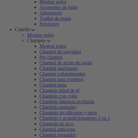
Mostrar todos
Accesorios de baño
Albornoces
Toallas de mano
Neceseres
Cabello
Mostrar todos
Champús
Mostrar todos
Champú de queratina
Pre champú
Champú de aceite de argán
Champú suavizante
Champú voluminizador
Champú para hombres
Champú plata
Champús árbol de té
Champús con color
Champús limpieza profunda
Champús naturales
Champús sin siliconas y otros
Champús y acondicionadores 2 en 1
Champús en seco
Champú anticaspa
Champú reparador