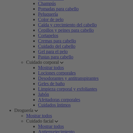
Champús
Pomadas para cabello
Peluquería
Color de pelo
Caída y crecimiento del cabello
Cepillos y peines para cabello
Cortapelos
Cremas para cabello
Cuidado del cabello
Gel para el pelo
Pastas para cabello
Cuidado corporal
Mostrar todos
Lociones corporales
Desodorantes y antitranspirantes
Geles de baño
Limpieza corporal y exfoliantes
Jabón
Afeitadoras corporales
Cuidados íntimos
Droguería
Mostrar todos
Cuidado facial
Mostrar todos
Antienvejecimiento