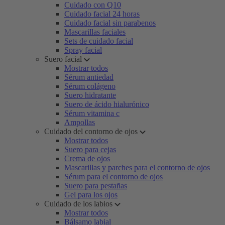
Cuidado con Q10
Cuidado facial 24 horas
Cuidado facial sin parabenos
Mascarillas faciales
Sets de cuidado facial
Spray facial
Suero facial
Mostrar todos
Sérum antiedad
Sérum colágeno
Suero hidratante
Suero de ácido hialurónico
Sérum vitamina c
Ampollas
Cuidado del contorno de ojos
Mostrar todos
Suero para cejas
Crema de ojos
Mascarillas y parches para el contorno de ojos
Sérum para el contorno de ojos
Suero para pestañas
Gel para los ojos
Cuidado de los labios
Mostrar todos
Bálsamo labial