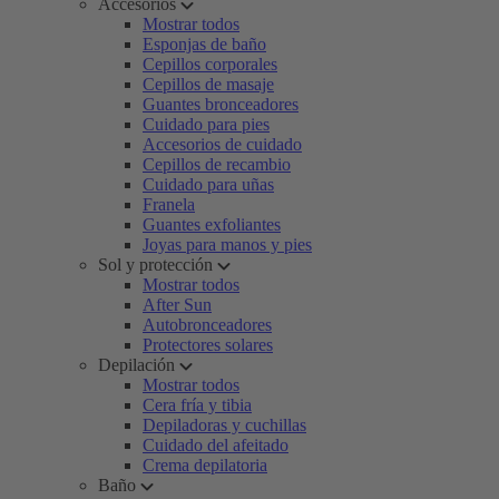
Accesorios
Mostrar todos
Esponjas de baño
Cepillos corporales
Cepillos de masaje
Guantes bronceadores
Cuidado para pies
Accesorios de cuidado
Cepillos de recambio
Cuidado para uñas
Franela
Guantes exfoliantes
Joyas para manos y pies
Sol y protección
Mostrar todos
After Sun
Autobronceadores
Protectores solares
Depilación
Mostrar todos
Cera fría y tibia
Depiladoras y cuchillas
Cuidado del afeitado
Crema depilatoria
Baño