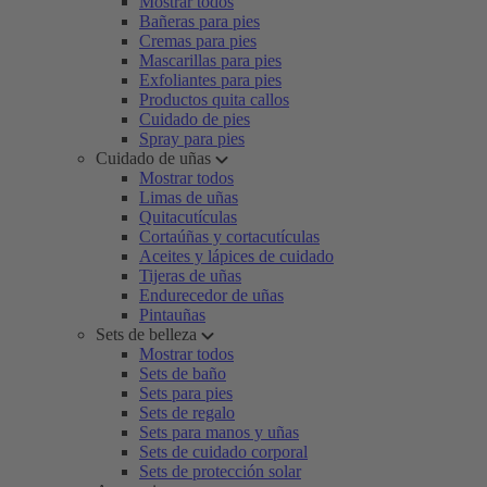
Mostrar todos
Bañeras para pies
Cremas para pies
Mascarillas para pies
Exfoliantes para pies
Productos quita callos
Cuidado de pies
Spray para pies
Cuidado de uñas
Mostrar todos
Limas de uñas
Quitacutículas
Cortaúñas y cortacutículas
Aceites y lápices de cuidado
Tijeras de uñas
Endurecedor de uñas
Pintauñas
Sets de belleza
Mostrar todos
Sets de baño
Sets para pies
Sets de regalo
Sets para manos y uñas
Sets de cuidado corporal
Sets de protección solar