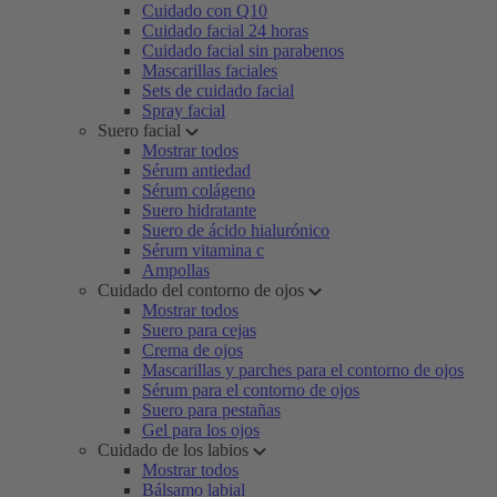
Cuidado con Q10
Cuidado facial 24 horas
Cuidado facial sin parabenos
Mascarillas faciales
Sets de cuidado facial
Spray facial
Suero facial
Mostrar todos
Sérum antiedad
Sérum colágeno
Suero hidratante
Suero de ácido hialurónico
Sérum vitamina c
Ampollas
Cuidado del contorno de ojos
Mostrar todos
Suero para cejas
Crema de ojos
Mascarillas y parches para el contorno de ojos
Sérum para el contorno de ojos
Suero para pestañas
Gel para los ojos
Cuidado de los labios
Mostrar todos
Bálsamo labial