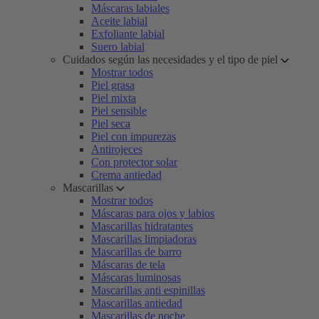
Máscaras labiales
Aceite labial
Exfoliante labial
Suero labial
Cuidados según las necesidades y el tipo de piel
Mostrar todos
Piel grasa
Piel mixta
Piel sensible
Piel seca
Piel con impurezas
Antirojeces
Con protector solar
Crema antiedad
Mascarillas
Mostrar todos
Máscaras para ojos y labios
Mascarillas hidratantes
Mascarillas limpiadoras
Mascarillas de barro
Máscaras de tela
Máscaras luminosas
Mascarillas anti espinillas
Mascarillas antiedad
Mascarillas de noche