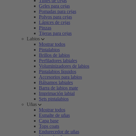
Tintes de cejas
Geles para cejas
Pomadas para cejas
Polvos para cejas
Lápices de cejas
Pinzas
Tijeras para cejas
Labios
Mostrar todos
Pintalabios
Brillos de labios
Perfiladores labiales
Voluminizadores de labios
Pintalabios líquidos
Accesorios para labios
Bálsamos labiales
Barra de labios mate
Imprimación labial
Sets pintalabios
Uñas
Mostrar todos
Esmalte de uñas
Capa base
Tops coats
Endurecedor de uñas