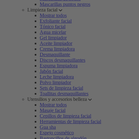
Mascarillas puntos negros
Limpieza facial
Mostrar todos
Exfoliante facial
Tónico facial
Agua micelar
Gel limpiador
Aceite limpiador
Crema limpiadora
Desmaquillante
Discos desmaquillantes
Espuma limpiadora
Jabón facial
Leche limpiadora
Polvo limpiador
Sets de limpieza facial
Toallitas desmaquillantes
Utensilios y accesorios belleza
Mostrar todos
Masaje facial
Cepillos de limpieza facial
Herramientas de limpieza facial
Gua sha
Espejo cosmético
Bastoncillos de algodón