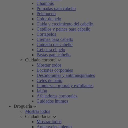
Champús
Pomadas para cabello
Peluquería
Color de pelo
Caída y crecimiento del cabello
Cepillos y peines para cabello
Cortapelos
Cremas para cabello
Cuidado del cabello
Gel para el pelo
Pastas para cabello
Cuidado corporal
Mostrar todos
Lociones corporales
Desodorantes y antitranspirantes
Geles de baño
Limpieza corporal y exfoliantes
Jabón
Afeitadoras corporales
Cuidados íntimos
Droguería
Mostrar todos
Cuidado facial
Mostrar todos
Antienvejecimiento