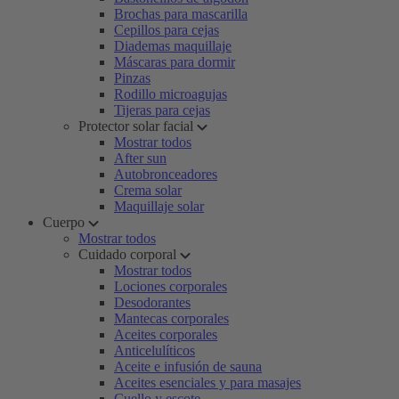
Brochas para mascarilla
Cepillos para cejas
Diademas maquillaje
Máscaras para dormir
Pinzas
Rodillo microagujas
Tijeras para cejas
Protector solar facial
Mostrar todos
After sun
Autobronceadores
Crema solar
Maquillaje solar
Cuerpo
Mostrar todos
Cuidado corporal
Mostrar todos
Lociones corporales
Desodorantes
Mantecas corporales
Aceites corporales
Anticelulíticos
Aceite e infusión de sauna
Aceites esenciales y para masajes
Cuello y escote