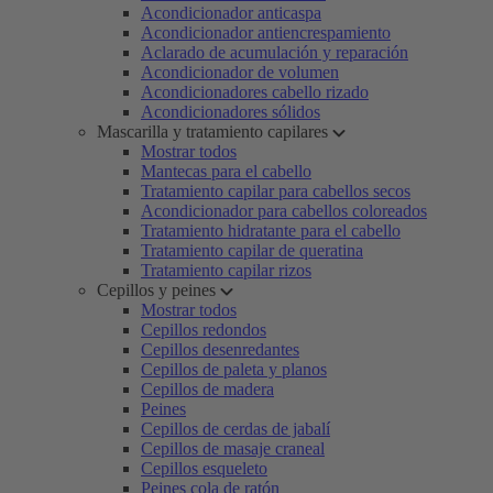
Acondicionador anticaspa
Acondicionador antiencrespamiento
Aclarado de acumulación y reparación
Acondicionador de volumen
Acondicionadores cabello rizado
Acondicionadores sólidos
Mascarilla y tratamiento capilares
Mostrar todos
Mantecas para el cabello
Tratamiento capilar para cabellos secos
Acondicionador para cabellos coloreados
Tratamiento hidratante para el cabello
Tratamiento capilar de queratina
Tratamiento capilar rizos
Cepillos y peines
Mostrar todos
Cepillos redondos
Cepillos desenredantes
Cepillos de paleta y planos
Cepillos de madera
Peines
Cepillos de cerdas de jabalí
Cepillos de masaje craneal
Cepillos esqueleto
Peines cola de ratón