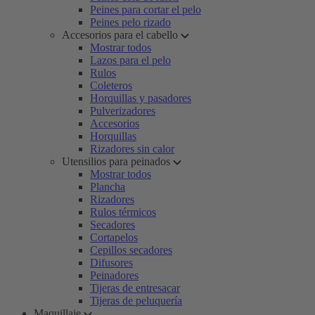
Peines para cortar el pelo
Peines pelo rizado
Accesorios para el cabello
Mostrar todos
Lazos para el pelo
Rulos
Coleteros
Horquillas y pasadores
Pulverizadores
Accesorios
Horquillas
Rizadores sin calor
Utensilios para peinados
Mostrar todos
Plancha
Rizadores
Rulos térmicos
Secadores
Cortapelos
Cepillos secadores
Difusores
Peinadores
Tijeras de entresacar
Tijeras de peluquería
Maquillaje