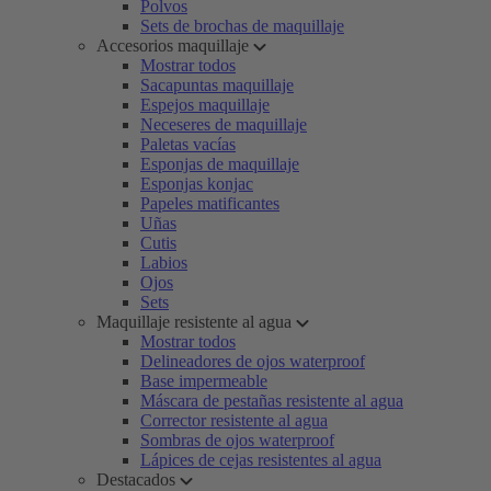
Polvos
Sets de brochas de maquillaje
Accesorios maquillaje
Mostrar todos
Sacapuntas maquillaje
Espejos maquillaje
Neceseres de maquillaje
Paletas vacías
Esponjas de maquillaje
Esponjas konjac
Papeles matificantes
Uñas
Cutis
Labios
Ojos
Sets
Maquillaje resistente al agua
Mostrar todos
Delineadores de ojos waterproof
Base impermeable
Máscara de pestañas resistente al agua
Corrector resistente al agua
Sombras de ojos waterproof
Lápices de cejas resistentes al agua
Destacados