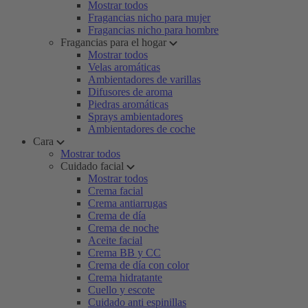
Mostrar todos
Fragancias nicho para mujer
Fragancias nicho para hombre
Fragancias para el hogar
Mostrar todos
Velas aromáticas
Ambientadores de varillas
Difusores de aroma
Piedras aromáticas
Sprays ambientadores
Ambientadores de coche
Cara
Mostrar todos
Cuidado facial
Mostrar todos
Crema facial
Crema antiarrugas
Crema de día
Crema de noche
Aceite facial
Crema BB y CC
Crema de día con color
Crema hidratante
Cuello y escote
Cuidado anti espinillas