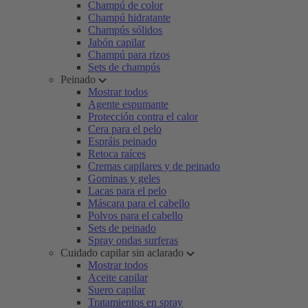
Champú de color
Champú hidratante
Champús sólidos
Jabón capilar
Champú para rizos
Sets de champús
Peinado
Mostrar todos
Agente espumante
Protección contra el calor
Cera para el pelo
Espráis peinado
Retoca raíces
Cremas capilares y de peinado
Gominas y geles
Lacas para el pelo
Máscara para el cabello
Polvos para el cabello
Sets de peinado
Spray ondas surferas
Cuidado capilar sin aclarado
Mostrar todos
Aceite capilar
Suero capilar
Tratamientos en spray