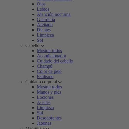
Ojos
Labios
Atención nocturna
Guardería
Afeitado
Dientes
Limpieza
Sol
Cabello
Mostrar todos
Acondicionador
Cuidado del cabello
Champú
Color de pelo
Estilismo
Cuidado corporal
Mostrar todos
Manos y pies
Lociones
Aceites
Limpieza
Sol
Desodorantes
Jabones
Maquillaje