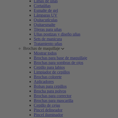
Limas de uñas
Cortaúñas
Esmalte de gel
Lámparas UV
Quitacutículas
Quitaesmalte
Tijeras para uñas
Uñas postizas y diseño uñas
Sets de manicura
Tratamiento uñas
Brochas de maquillaje
Mostrar todos
Brochas para base de maquillaje
Brochas para sombras de ojos
Cepillo para labios
Limpiador de cepillos
Brochas colorete
Aplicadores
Bolsas para cepillos
Brocha para polvos
Brochas para corrector
Brochas para mascarilla
Cepillo de cejas
Pincel delineador
Pincel iluminador