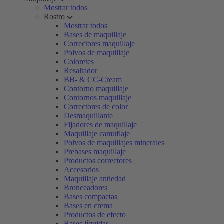
Mostrar todos
Rostro
Mostrar todos
Bases de maquillaje
Correctores maquillaje
Polvos de maquillaje
Coloretes
Resaltador
BB- & CC-Cream
Contorno maquillaje
Contornos maquillaje
Correctores de color
Desmaquillante
Fijadores de maquillaje
Maquillaje camuflaje
Polvos de maquillajes minerales
Prebases maquillaje
Productos correctores
Accesorios
Maquillaje antiedad
Bronceadores
Bases compactas
Bases en crema
Productos de efecto
Bases líquidas