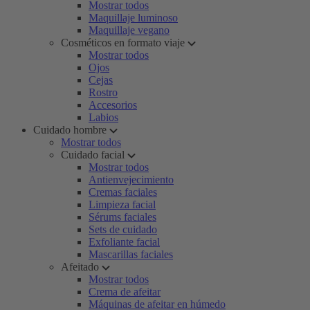
Mostrar todos
Maquillaje luminoso
Maquillaje vegano
Cosméticos en formato viaje
Mostrar todos
Ojos
Cejas
Rostro
Accesorios
Labios
Cuidado hombre
Mostrar todos
Cuidado facial
Mostrar todos
Antienvejecimiento
Cremas faciales
Limpieza facial
Sérums faciales
Sets de cuidado
Exfoliante facial
Mascarillas faciales
Afeitado
Mostrar todos
Crema de afeitar
Máquinas de afeitar en húmedo