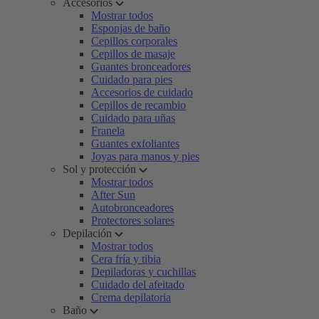
Accesorios
Mostrar todos
Esponjas de baño
Cepillos corporales
Cepillos de masaje
Guantes bronceadores
Cuidado para pies
Accesorios de cuidado
Cepillos de recambio
Cuidado para uñas
Franela
Guantes exfoliantes
Joyas para manos y pies
Sol y protección
Mostrar todos
After Sun
Autobronceadores
Protectores solares
Depilación
Mostrar todos
Cera fría y tibia
Depiladoras y cuchillas
Cuidado del afeitado
Crema depilatoria
Baño