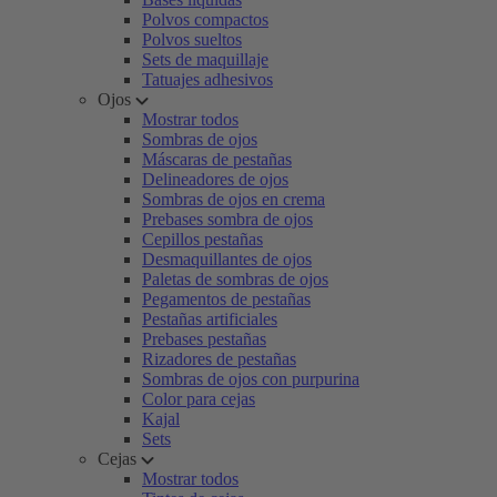
Polvos compactos
Polvos sueltos
Sets de maquillaje
Tatuajes adhesivos
Ojos
Mostrar todos
Sombras de ojos
Máscaras de pestañas
Delineadores de ojos
Sombras de ojos en crema
Prebases sombra de ojos
Cepillos pestañas
Desmaquillantes de ojos
Paletas de sombras de ojos
Pegamentos de pestañas
Pestañas artificiales
Prebases pestañas
Rizadores de pestañas
Sombras de ojos con purpurina
Color para cejas
Kajal
Sets
Cejas
Mostrar todos