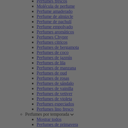
Perfumes frescos
Molécula de perfume
Perfume amaderado
Perfume de almizcle
Perfume de pachulí
Perfume empolvado
Perfumes aromáticos
Perfumes Chypre
Perfumes citricos
Perfumes de bergamota
Perfumes de coco
Perfumes de jazmín
Perfumes de lila
Perfumes de manzana
Perfumes de oud
Perfumes de rosas
Perfumes de sándalo
Perfumes de vainilla
Perfumes de vetiver
Perfumes de violeta
Perfumes especiados
Perfumes lino fresco
Perfumes por temporada
Mostrar todos
Perfumes de primavera