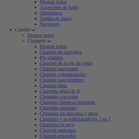
Mostrar todos
Accesorios de baño
Albornoces
Toallas de mano
Neceseres
Cabello
Mostrar todos
Champús
Mostrar todos
Champú de queratina
Pre champú
Champú de aceite de argán
Champú suavizante
Champú voluminizador
Champú para hombres
Champú plata
Champús árbol de té
Champús con color
Champús limpieza profunda
Champús naturales
Champús sin siliconas y otros
Champús y acondicionadores 2 en 1
Champús en seco
Champú anticaspa
Champú reparador