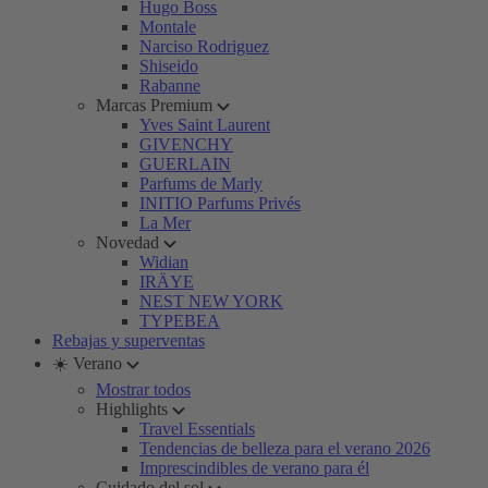
Hugo Boss
Montale
Narciso Rodriguez
Shiseido
Rabanne
Marcas Premium
Yves Saint Laurent
GIVENCHY
GUERLAIN
Parfums de Marly
INITIO Parfums Privés
La Mer
Novedad
Widian
IRÄYE
NEST NEW YORK
TYPEBEA
Rebajas y superventas
☀️ Verano
Mostrar todos
Highlights
Travel Essentials
Tendencias de belleza para el verano 2026
Imprescindibles de verano para él
Cuidado del sol