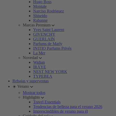
Hugo Boss
Montale
Narciso Rodriguez
Shiseido
Rabanne
Marcas Premium
Yves Saint Laurent
GIVENCHY
GUERLAIN
Parfums de Marly
INITIO Parfums Privés
La Mer
Novedad
Widian
IRÄYE
NEST NEW YORK
TYPEBEA
Rebajas y superventas
☀️ Verano
Mostrar todos
Highlights
Travel Essentials
Tendencias de belleza para el verano 2026
Imprescindibles de verano para él
Cuidado del sol