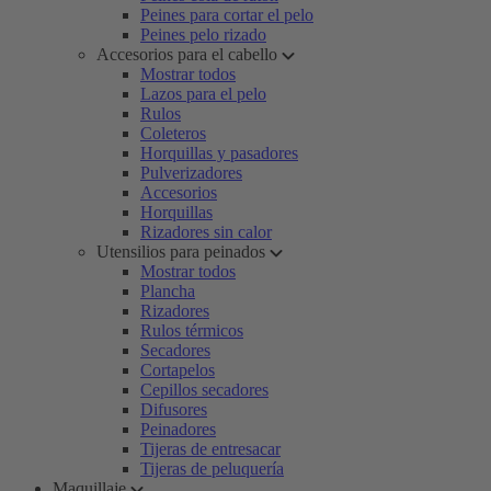
Peines para cortar el pelo
Peines pelo rizado
Accesorios para el cabello
Mostrar todos
Lazos para el pelo
Rulos
Coleteros
Horquillas y pasadores
Pulverizadores
Accesorios
Horquillas
Rizadores sin calor
Utensilios para peinados
Mostrar todos
Plancha
Rizadores
Rulos térmicos
Secadores
Cortapelos
Cepillos secadores
Difusores
Peinadores
Tijeras de entresacar
Tijeras de peluquería
Maquillaje