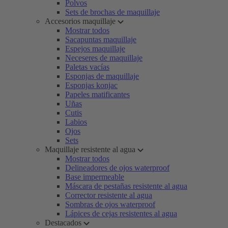
Polvos
Sets de brochas de maquillaje
Accesorios maquillaje
Mostrar todos
Sacapuntas maquillaje
Espejos maquillaje
Neceseres de maquillaje
Paletas vacías
Esponjas de maquillaje
Esponjas konjac
Papeles matificantes
Uñas
Cutis
Labios
Ojos
Sets
Maquillaje resistente al agua
Mostrar todos
Delineadores de ojos waterproof
Base impermeable
Máscara de pestañas resistente al agua
Corrector resistente al agua
Sombras de ojos waterproof
Lápices de cejas resistentes al agua
Destacados