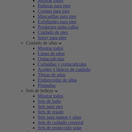
Mostrar todos
Bañeras para pies
Cremas para pies
Mascarillas para pies
Exfoliantes para pies
Productos quita callos
Cuidado de pies
Spray para pies
Cuidado de uñas
Mostrar todos
Limas de uñas
Quitacutículas
Cortaúñas y cortacutículas
Aceites y lápices de cuidado
Tijeras de uñas
Endurecedor de uñas
Pintauñas
Sets de belleza
Mostrar todos
Sets de baño
Sets para pies
Sets de regalo
Sets para manos y uñas
Sets de cuidado corporal
Sets de protección solar