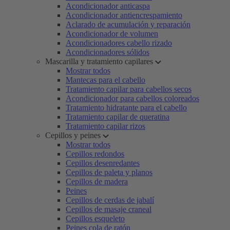
Acondicionador anticaspa
Acondicionador antiencrespamiento
Aclarado de acumulación y reparación
Acondicionador de volumen
Acondicionadores cabello rizado
Acondicionadores sólidos
Mascarilla y tratamiento capilares
Mostrar todos
Mantecas para el cabello
Tratamiento capilar para cabellos secos
Acondicionador para cabellos coloreados
Tratamiento hidratante para el cabello
Tratamiento capilar de queratina
Tratamiento capilar rizos
Cepillos y peines
Mostrar todos
Cepillos redondos
Cepillos desenredantes
Cepillos de paleta y planos
Cepillos de madera
Peines
Cepillos de cerdas de jabalí
Cepillos de masaje craneal
Cepillos esqueleto
Peines cola de ratón