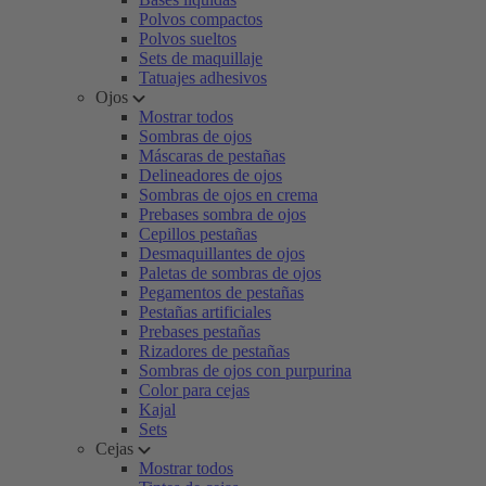
Polvos compactos
Polvos sueltos
Sets de maquillaje
Tatuajes adhesivos
Ojos
Mostrar todos
Sombras de ojos
Máscaras de pestañas
Delineadores de ojos
Sombras de ojos en crema
Prebases sombra de ojos
Cepillos pestañas
Desmaquillantes de ojos
Paletas de sombras de ojos
Pegamentos de pestañas
Pestañas artificiales
Prebases pestañas
Rizadores de pestañas
Sombras de ojos con purpurina
Color para cejas
Kajal
Sets
Cejas
Mostrar todos