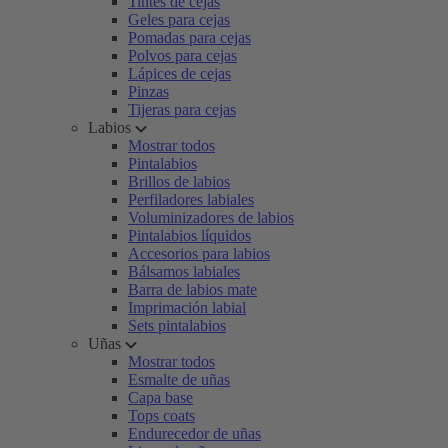
Tintes de cejas
Geles para cejas
Pomadas para cejas
Polvos para cejas
Lápices de cejas
Pinzas
Tijeras para cejas
Labios
Mostrar todos
Pintalabios
Brillos de labios
Perfiladores labiales
Voluminizadores de labios
Pintalabios líquidos
Accesorios para labios
Bálsamos labiales
Barra de labios mate
Imprimación labial
Sets pintalabios
Uñas
Mostrar todos
Esmalte de uñas
Capa base
Tops coats
Endurecedor de uñas