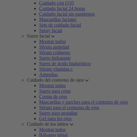
Cuidado con Q10
Cuidado facial 24 horas
Cuidado facial sin parabenos
Mascarillas faciales
Sets de cuidado facial
Spray facial
Suero facial
Mostrar todos
Sérum antiedad
Sérum colágeno
Suero hidratante
Suero de ácido hialurónico
Sérum vitamina c
Ampollas
Cuidado del contorno de ojos
Mostrar todos
Suero para cejas
Crema de ojos
Mascarillas y parches para el contorno de ojos
Sérum para el contorno de ojos
Suero para pestañas
Gel para los ojos
Cuidado de los labios
Mostrar todos
Bálsamo labial