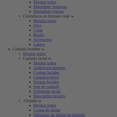
Mostrar todos
Maquillaje luminoso
Maquillaje vegano
Cosméticos en formato viaje
Mostrar todos
Ojos
Cejas
Rostro
Accesorios
Labios
Cuidado hombre
Mostrar todos
Cuidado facial
Mostrar todos
Antienvejecimiento
Cremas faciales
Limpieza facial
Sérums faciales
Sets de cuidado
Exfoliante facial
Mascarillas faciales
Afeitado
Mostrar todos
Crema de afeitar
Máquinas de afeitar en húmedo