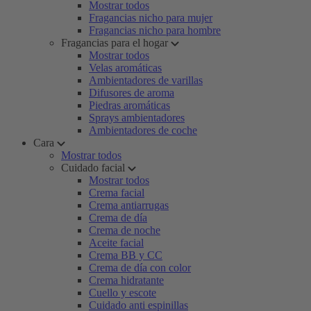
Mostrar todos
Fragancias nicho para mujer
Fragancias nicho para hombre
Fragancias para el hogar
Mostrar todos
Velas aromáticas
Ambientadores de varillas
Difusores de aroma
Piedras aromáticas
Sprays ambientadores
Ambientadores de coche
Cara
Mostrar todos
Cuidado facial
Mostrar todos
Crema facial
Crema antiarrugas
Crema de día
Crema de noche
Aceite facial
Crema BB y CC
Crema de día con color
Crema hidratante
Cuello y escote
Cuidado anti espinillas