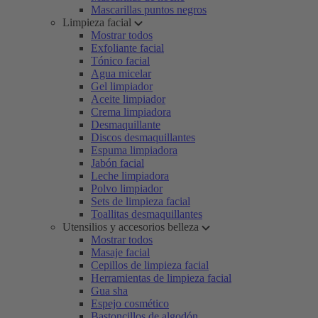
Mascarillas puntos negros
Limpieza facial
Mostrar todos
Exfoliante facial
Tónico facial
Agua micelar
Gel limpiador
Aceite limpiador
Crema limpiadora
Desmaquillante
Discos desmaquillantes
Espuma limpiadora
Jabón facial
Leche limpiadora
Polvo limpiador
Sets de limpieza facial
Toallitas desmaquillantes
Utensilios y accesorios belleza
Mostrar todos
Masaje facial
Cepillos de limpieza facial
Herramientas de limpieza facial
Gua sha
Espejo cosmético
Bastoncillos de algodón