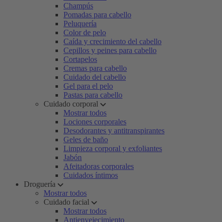
Champús
Pomadas para cabello
Peluquería
Color de pelo
Caída y crecimiento del cabello
Cepillos y peines para cabello
Cortapelos
Cremas para cabello
Cuidado del cabello
Gel para el pelo
Pastas para cabello
Cuidado corporal
Mostrar todos
Lociones corporales
Desodorantes y antitranspirantes
Geles de baño
Limpieza corporal y exfoliantes
Jabón
Afeitadoras corporales
Cuidados íntimos
Droguería
Mostrar todos
Cuidado facial
Mostrar todos
Antienvejecimiento