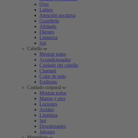
Ojos
Labios
Atención nocturna
Guardería
Afeitado
Dientes
Limpieza
Sol
Cabello
Mostrar todos
Acondicionador
Cuidado del cabello
Champú
Color de pelo
Estilismo
Cuidado corporal
Mostrar todos
Manos y pies
Lociones
Aceites
Limpieza
Sol
Desodorantes
Jabones
Maquillaje