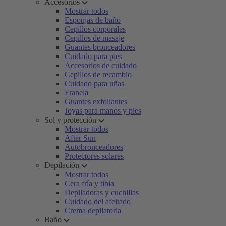
Accesorios
Mostrar todos
Esponjas de baño
Cepillos corporales
Cepillos de masaje
Guantes bronceadores
Cuidado para pies
Accesorios de cuidado
Cepillos de recambio
Cuidado para uñas
Franela
Guantes exfoliantes
Joyas para manos y pies
Sol y protección
Mostrar todos
After Sun
Autobronceadores
Protectores solares
Depilación
Mostrar todos
Cera fría y tibia
Depiladoras y cuchillas
Cuidado del afeitado
Crema depilatoria
Baño