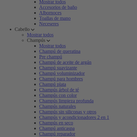
Mostrar todos
Accesorios de baño
Albornoces
Toallas de mano
Neceseres
Cabello
Mostrar todos
Champús
Mostrar todos
Champú de queratina
Pre champú
Champú de aceite de argán
Champú suavizante
Champú voluminizador
Champú para hombres
Champú plata
Champús árbol de té
Champús con color
Champús limpieza profunda
Champús naturales
Champús sin siliconas y otros
Champús y acondicionadores 2 en 1
Champús en seco
Champú anticaspa
Champú reparador