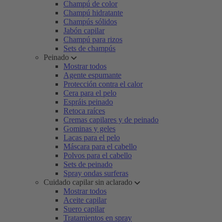
Champú de color
Champú hidratante
Champús sólidos
Jabón capilar
Champú para rizos
Sets de champús
Peinado
Mostrar todos
Agente espumante
Protección contra el calor
Cera para el pelo
Espráis peinado
Retoca raíces
Cremas capilares y de peinado
Gominas y geles
Lacas para el pelo
Máscara para el cabello
Polvos para el cabello
Sets de peinado
Spray ondas surferas
Cuidado capilar sin aclarado
Mostrar todos
Aceite capilar
Suero capilar
Tratamientos en spray