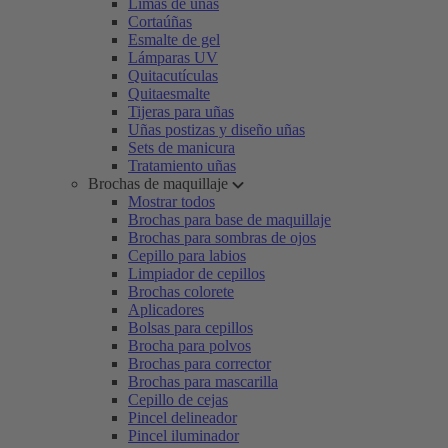
Limas de uñas
Cortaúñas
Esmalte de gel
Lámparas UV
Quitacutículas
Quitaesmalte
Tijeras para uñas
Uñas postizas y diseño uñas
Sets de manicura
Tratamiento uñas
Brochas de maquillaje
Mostrar todos
Brochas para base de maquillaje
Brochas para sombras de ojos
Cepillo para labios
Limpiador de cepillos
Brochas colorete
Aplicadores
Bolsas para cepillos
Brocha para polvos
Brochas para corrector
Brochas para mascarilla
Cepillo de cejas
Pincel delineador
Pincel iluminador