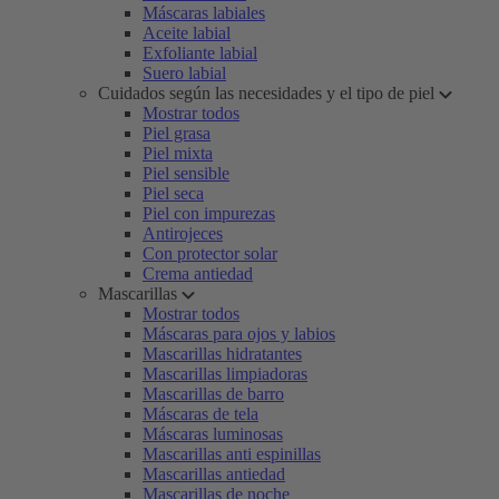
Máscaras labiales
Aceite labial
Exfoliante labial
Suero labial
Cuidados según las necesidades y el tipo de piel
Mostrar todos
Piel grasa
Piel mixta
Piel sensible
Piel seca
Piel con impurezas
Antirojeces
Con protector solar
Crema antiedad
Mascarillas
Mostrar todos
Máscaras para ojos y labios
Mascarillas hidratantes
Mascarillas limpiadoras
Mascarillas de barro
Máscaras de tela
Máscaras luminosas
Mascarillas anti espinillas
Mascarillas antiedad
Mascarillas de noche