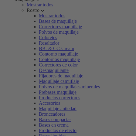
Mostrar todos
Rostro
Mostrar todos
Bases de maquillaje
Correctores maquillaje
Polvos de maquillaje
Coloretes
Resaltador
BB- & CC-Cream
Contorno maquillaje
Contornos maquillaje
Correctores de color
Desmaquillante
Fijadores de maquillaje
Maquillaje camuflaje
Polvos de maquillajes minerales
Prebases maquillaje
Productos correctores
Accesorios
Maquillaje antiedad
Bronceadores
Bases compactas
Bases en crema
Productos de efecto
Bases líquidas