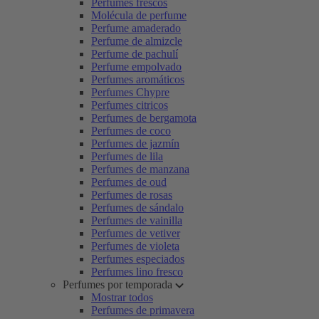
Perfumes frescos
Molécula de perfume
Perfume amaderado
Perfume de almizcle
Perfume de pachulí
Perfume empolvado
Perfumes aromáticos
Perfumes Chypre
Perfumes citricos
Perfumes de bergamota
Perfumes de coco
Perfumes de jazmín
Perfumes de lila
Perfumes de manzana
Perfumes de oud
Perfumes de rosas
Perfumes de sándalo
Perfumes de vainilla
Perfumes de vetiver
Perfumes de violeta
Perfumes especiados
Perfumes lino fresco
Perfumes por temporada
Mostrar todos
Perfumes de primavera