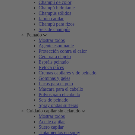
Champú de color
Champú hidratante
Champús sólidos
Jabón capilar
Champú para rizos
Sets de champús
Peinado
Mostrar todos
Agente espumante
Protección contra el calor
Cera para el pelo
Espráis peinado
Retoca raíces
Cremas capilares y de peinado
Gominas y geles
Lacas para el pelo
Máscara para el cabello
Polvos para el cabello
Sets de peinado
Spray ondas surferas
Cuidado capilar sin aclarado
Mostrar todos
Aceite capilar
Suero capilar
Tratamientos en spray