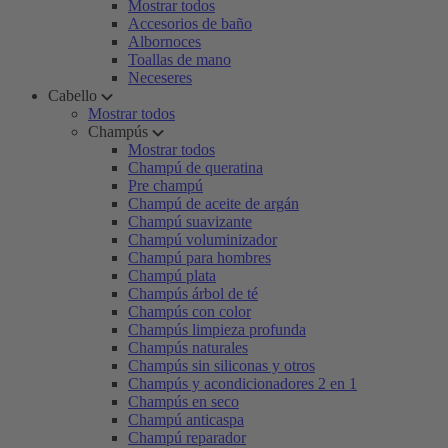
Mostrar todos
Accesorios de baño
Albornoces
Toallas de mano
Neceseres
Cabello
Mostrar todos
Champús
Mostrar todos
Champú de queratina
Pre champú
Champú de aceite de argán
Champú suavizante
Champú voluminizador
Champú para hombres
Champú plata
Champús árbol de té
Champús con color
Champús limpieza profunda
Champús naturales
Champús sin siliconas y otros
Champús y acondicionadores 2 en 1
Champús en seco
Champú anticaspa
Champú reparador