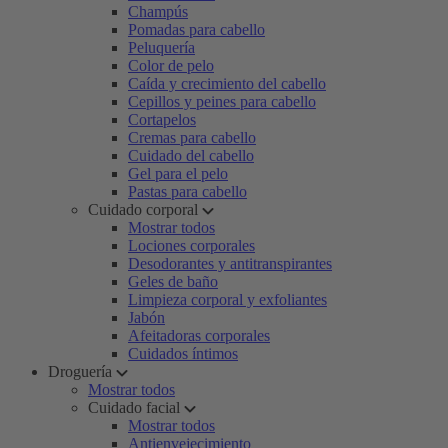
Champús
Pomadas para cabello
Peluquería
Color de pelo
Caída y crecimiento del cabello
Cepillos y peines para cabello
Cortapelos
Cremas para cabello
Cuidado del cabello
Gel para el pelo
Pastas para cabello
Cuidado corporal
Mostrar todos
Lociones corporales
Desodorantes y antitranspirantes
Geles de baño
Limpieza corporal y exfoliantes
Jabón
Afeitadoras corporales
Cuidados íntimos
Droguería
Mostrar todos
Cuidado facial
Mostrar todos
Antienvejecimiento