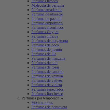
Perfumes frescos
Molécula de perfume
Perfume amaderado
Perfume de almizcle
Perfume de pachulí
Perfume empolvado
Perfumes aromáticos
Perfumes Chypre
Perfumes citricos
Perfumes de bergamota
Perfumes de coco
Perfumes de jazmín
Perfumes de lila
Perfumes de manzana
Perfumes de oud
Perfumes de rosas
Perfumes de sándalo
Perfumes de vainilla
Perfumes de vetiver
Perfumes de violeta
Perfumes especiados
Perfumes lino fresco
Perfumes por temporada
Mostrar todos
Perfumes de primavera