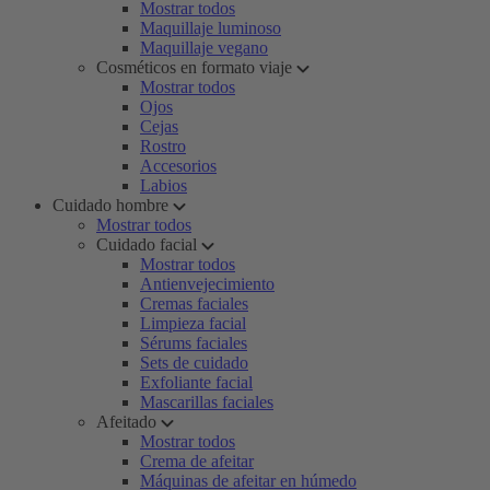
Mostrar todos
Maquillaje luminoso
Maquillaje vegano
Cosméticos en formato viaje
Mostrar todos
Ojos
Cejas
Rostro
Accesorios
Labios
Cuidado hombre
Mostrar todos
Cuidado facial
Mostrar todos
Antienvejecimiento
Cremas faciales
Limpieza facial
Sérums faciales
Sets de cuidado
Exfoliante facial
Mascarillas faciales
Afeitado
Mostrar todos
Crema de afeitar
Máquinas de afeitar en húmedo