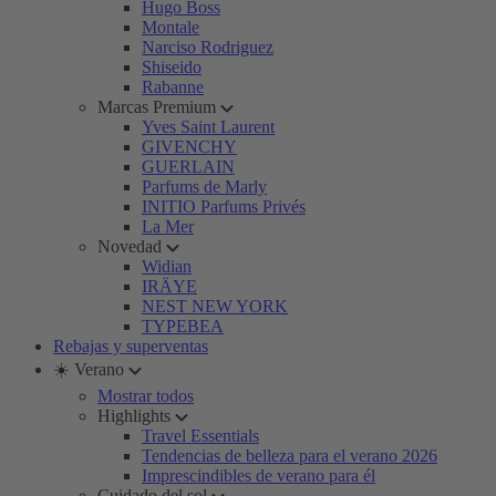
Hugo Boss
Montale
Narciso Rodriguez
Shiseido
Rabanne
Marcas Premium
Yves Saint Laurent
GIVENCHY
GUERLAIN
Parfums de Marly
INITIO Parfums Privés
La Mer
Novedad
Widian
IRÄYE
NEST NEW YORK
TYPEBEA
Rebajas y superventas
☀️ Verano
Mostrar todos
Highlights
Travel Essentials
Tendencias de belleza para el verano 2026
Imprescindibles de verano para él
Cuidado del sol