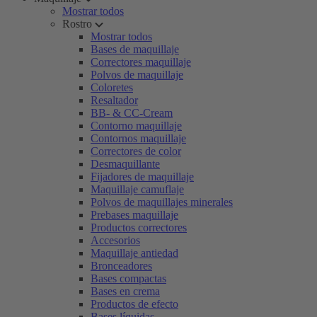
Mostrar todos
Rostro
Mostrar todos
Bases de maquillaje
Correctores maquillaje
Polvos de maquillaje
Coloretes
Resaltador
BB- & CC-Cream
Contorno maquillaje
Contornos maquillaje
Correctores de color
Desmaquillante
Fijadores de maquillaje
Maquillaje camuflaje
Polvos de maquillajes minerales
Prebases maquillaje
Productos correctores
Accesorios
Maquillaje antiedad
Bronceadores
Bases compactas
Bases en crema
Productos de efecto
Bases líquidas