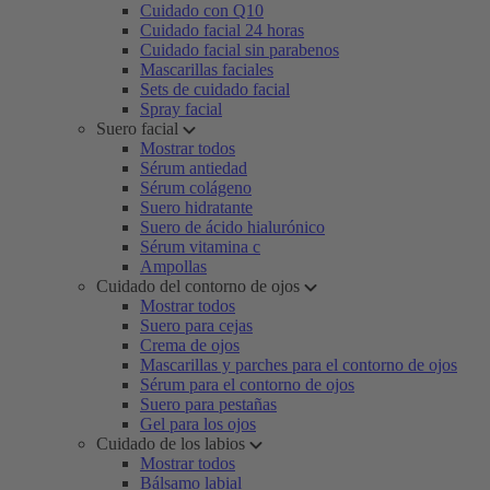
Cuidado con Q10
Cuidado facial 24 horas
Cuidado facial sin parabenos
Mascarillas faciales
Sets de cuidado facial
Spray facial
Suero facial
Mostrar todos
Sérum antiedad
Sérum colágeno
Suero hidratante
Suero de ácido hialurónico
Sérum vitamina c
Ampollas
Cuidado del contorno de ojos
Mostrar todos
Suero para cejas
Crema de ojos
Mascarillas y parches para el contorno de ojos
Sérum para el contorno de ojos
Suero para pestañas
Gel para los ojos
Cuidado de los labios
Mostrar todos
Bálsamo labial