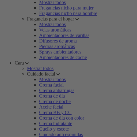
Mostrar todos
Fragancias nicho para mujer
Fragancias nicho para hombre
Fragancias para el hogar
Mostrar todos
Velas aromáticas
Ambientadores de varillas
Difusores de aroma
Piedras aromáticas
Sprays ambientadores
Ambientadores de coche
Cara
Mostrar todos
Cuidado facial
Mostrar todos
Crema facial
Crema antiarrugas
Crema de día
Crema de noche
Aceite facial
Crema BB y CC
Crema de día con color
Crema hidratante
Cuello y escote
Cuidado anti espinillas