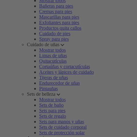
Mostrar todos
Bañeras para pies
Cremas para pies
Mascarillas para pies
Exfoliantes para pies
Productos quita callos
Cuidado de pies
Spray para pies
Cuidado de uñas
Mostrar todos
Limas de uñas
Quitacutículas
Cortaúñas y cortacutículas
Aceites y lápices de cuidado
Tijeras de uñas
Endurecedor de uñas
Pintauñas
Sets de belleza
Mostrar todos
Sets de baño
Sets para pies
Sets de regalo
Sets para manos y uñas
Sets de cuidado corporal
Sets de protección solar