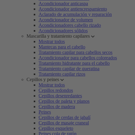
Acondicionador anticaspa
Acondicionador antiencrespamiento
Aclarado de acumulación y reparación
Acondicionador de volumen
Acondicionadores cabello rizado
Acondicionadores sólidos
Mascarilla y tratamiento capilares
Mostrar todos
Mantecas para el cabello
Tratamiento capilar para cabellos secos
Acondicionador para cabellos coloreados
Tratamiento hidratante para el cabello
Tratamiento capilar de queratina
Tratamiento capilar rizos
Cepillos y peines
Mostrar todos
Cepillos redondos
Cepillos desenredantes
Cepillos de paleta y planos
Cepillos de madera
Peines
Cepillos de cerdas de jabalí
Cepillos de masaje craneal
Cepillos esqueleto
Peines cola de ratón