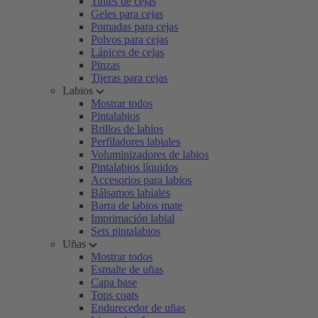
Tintes de cejas
Geles para cejas
Pomadas para cejas
Polvos para cejas
Lápices de cejas
Pinzas
Tijeras para cejas
Labios
Mostrar todos
Pintalabios
Brillos de labios
Perfiladores labiales
Voluminizadores de labios
Pintalabios líquidos
Accesorios para labios
Bálsamos labiales
Barra de labios mate
Imprimación labial
Sets pintalabios
Uñas
Mostrar todos
Esmalte de uñas
Capa base
Tops coats
Endurecedor de uñas