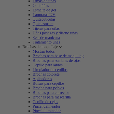
Limas de uñas
Cortaúñas
Esmalte de gel
Lámparas UV
Quitacutículas
Quitaesmalte
Tijeras para uñas
Uñas postizas y diseño uñas
Sets de manicura
Tratamiento uñas
Brochas de maquillaje
Mostrar todos
Brochas para base de maquillaje
Brochas para sombras de ojos
Cepillo para labios
Limpiador de cepillos
Brochas colorete
Aplicadores
Bolsas para cepillos
Brocha para polvos
Brochas para corrector
Brochas para mascarilla
Cepillo de cejas
Pincel delineador
Pincel iluminador