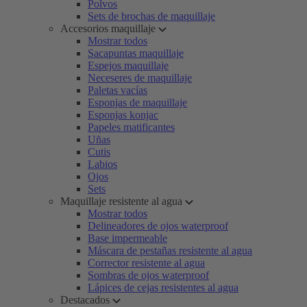
Polvos
Sets de brochas de maquillaje
Accesorios maquillaje
Mostrar todos
Sacapuntas maquillaje
Espejos maquillaje
Neceseres de maquillaje
Paletas vacías
Esponjas de maquillaje
Esponjas konjac
Papeles matificantes
Uñas
Cutis
Labios
Ojos
Sets
Maquillaje resistente al agua
Mostrar todos
Delineadores de ojos waterproof
Base impermeable
Máscara de pestañas resistente al agua
Corrector resistente al agua
Sombras de ojos waterproof
Lápices de cejas resistentes al agua
Destacados