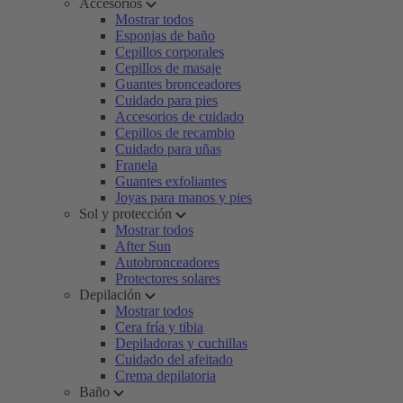
Accesorios
Mostrar todos
Esponjas de baño
Cepillos corporales
Cepillos de masaje
Guantes bronceadores
Cuidado para pies
Accesorios de cuidado
Cepillos de recambio
Cuidado para uñas
Franela
Guantes exfoliantes
Joyas para manos y pies
Sol y protección
Mostrar todos
After Sun
Autobronceadores
Protectores solares
Depilación
Mostrar todos
Cera fría y tibia
Depiladoras y cuchillas
Cuidado del afeitado
Crema depilatoria
Baño