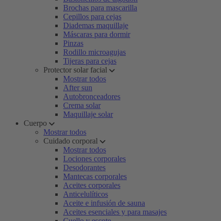
Brochas para mascarilla
Cepillos para cejas
Diademas maquillaje
Máscaras para dormir
Pinzas
Rodillo microagujas
Tijeras para cejas
Protector solar facial
Mostrar todos
After sun
Autobronceadores
Crema solar
Maquillaje solar
Cuerpo
Mostrar todos
Cuidado corporal
Mostrar todos
Lociones corporales
Desodorantes
Mantecas corporales
Aceites corporales
Anticelulíticos
Aceite e infusión de sauna
Aceites esenciales y para masajes
Cuello y escote