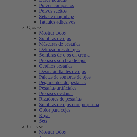
Polvos compactos
Polvos sueltos
Sets de maquillaje
Tatuajes adhesivos
Ojos
Mostrar todos
Sombras de ojos
Máscaras de pestañas
Delineadores de ojos
Sombras de ojos en crema
Prebases sombra de ojos
Cepillos pestañas
Desmaquillantes de ojos
Paletas de sombras de ojos
Pegamentos de pestañas
Pestañas artificiales
Prebases pestañas
Rizadores de pestañas
Sombras de ojos con purpurina
Color para cejas
Kajal
Sets
Cejas
Mostrar todos