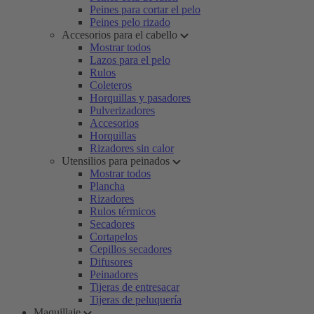
Peines para cortar el pelo
Peines pelo rizado
Accesorios para el cabello
Mostrar todos
Lazos para el pelo
Rulos
Coleteros
Horquillas y pasadores
Pulverizadores
Accesorios
Horquillas
Rizadores sin calor
Utensilios para peinados
Mostrar todos
Plancha
Rizadores
Rulos térmicos
Secadores
Cortapelos
Cepillos secadores
Difusores
Peinadores
Tijeras de entresacar
Tijeras de peluquería
Maquillaje