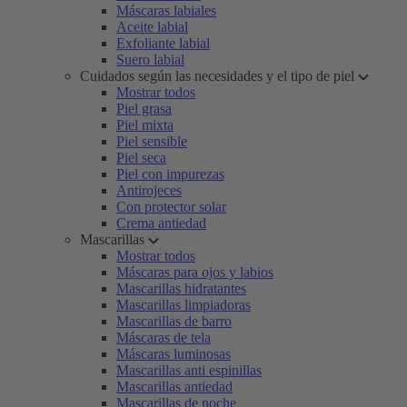
Máscaras labiales
Aceite labial
Exfoliante labial
Suero labial
Cuidados según las necesidades y el tipo de piel
Mostrar todos
Piel grasa
Piel mixta
Piel sensible
Piel seca
Piel con impurezas
Antirojeces
Con protector solar
Crema antiedad
Mascarillas
Mostrar todos
Máscaras para ojos y labios
Mascarillas hidratantes
Mascarillas limpiadoras
Mascarillas de barro
Máscaras de tela
Máscaras luminosas
Mascarillas anti espinillas
Mascarillas antiedad
Mascarillas de noche