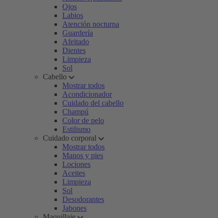
Ojos
Labios
Atención nocturna
Guardería
Afeitado
Dientes
Limpieza
Sol
Cabello
Mostrar todos
Acondicionador
Cuidado del cabello
Champú
Color de pelo
Estilismo
Cuidado corporal
Mostrar todos
Manos y pies
Lociones
Aceites
Limpieza
Sol
Desodorantes
Jabones
Maquillaje