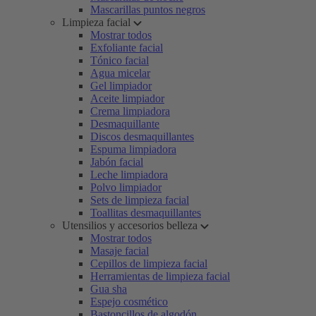
Mascarillas puntos negros
Limpieza facial
Mostrar todos
Exfoliante facial
Tónico facial
Agua micelar
Gel limpiador
Aceite limpiador
Crema limpiadora
Desmaquillante
Discos desmaquillantes
Espuma limpiadora
Jabón facial
Leche limpiadora
Polvo limpiador
Sets de limpieza facial
Toallitas desmaquillantes
Utensilios y accesorios belleza
Mostrar todos
Masaje facial
Cepillos de limpieza facial
Herramientas de limpieza facial
Gua sha
Espejo cosmético
Bastoncillos de algodón