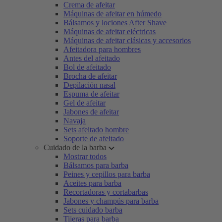
Crema de afeitar
Máquinas de afeitar en húmedo
Bálsamos y lociones After Shave
Máquinas de afeitar eléctricas
Máquinas de afeitar clásicas y accesorios
Afeitadora para hombres
Antes del afeitado
Bol de afeitado
Brocha de afeitar
Depilación nasal
Espuma de afeitar
Gel de afeitar
Jabones de afeitar
Navaja
Sets afeitado hombre
Soporte de afeitado
Cuidado de la barba
Mostrar todos
Bálsamos para barba
Peines y cepillos para barba
Aceites para barba
Recortadoras y cortabarbas
Jabones y champús para barba
Sets cuidado barba
Tijeras para barba