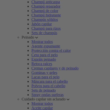
Champú anticaspa
Champú reparador
Champú de color
Champú hidratante
Champús sólidos
Jabón capilar
Champú para rizos
Sets de champús
Peinado
Mostrar todos
Agente espumante
Protección contra el calor
Cera para el pelo
Espráis peinado
Retoca raíces
Cremas capilares y de peinado
Gominas y geles
Lacas para el pelo
Máscara para el cabello
Polvos para el cabello
Sets de peinado
Spray ondas surferas
Cuidado capilar sin aclarado
Mostrar todos
Aceite capilar