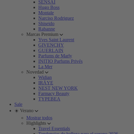
SENSAI
Hugo Boss
Montale
Narciso Rodriguez
Shiseido
Rabanne
Marcas Premium
Yves Saint Laurent
GIVENCHY
GUERLAIN
Parfums de Marly
INITIO Parfums Privés
La Mer
Novedad
Widian
IRÄYE
NEST NEW YORK
Farmacy Beauty
TYPEBEA
Sale
☀️ Verano
Mostrar todos
Highlights
Travel Essentials
Tendencias de belleza para el verano 2026