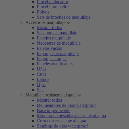
Pincel delineador
Pincel iluminador
Polvos
Sets de brochas de maquillaje
Accesorios maquillaje
Mostrar todos
Sacapuntas maquillaje
Espejos maquillaje
Neceseres de maquillaje
Paletas vacías
Esponjas de maquillaje
Esponjas konjac
Papeles matificantes
Uñas
Cutis
Labios
Ojos
Sets
Maquillaje resistente al agua
Mostrar todos
Delineadores de ojos waterproof
Base impermeable
Máscara de pestañas resistente al agua
Corrector resistente al agua
Sombras de ojos waterproof