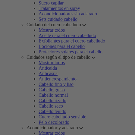
Suero capilar
Tratamientos en spray
Acondicionadores sin aclarado
Sets cuidado cabello
Cuidado del cuero cabelludo
Mostrar todos
Aceite para el cuero cabelludo
Exfoliantes para el cuero cabelludo
Lociones para el cabello
Protectores solares para el cabello
Cuidados según el tipo de cabello
Mostrar todos
Anticaída
Anticaspa
Antiencrespamiento
Cabello fino y liso
Cabello graso
Cabello normal
Cabello rizado
Cabello seco
Cabello teñido
Cuero cabelludo sensible
Pelo decolorado
Acondicionador y aclarado
Mostrar todos