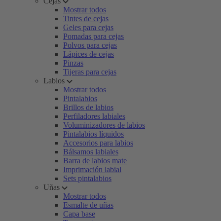
Cejas
Mostrar todos
Tintes de cejas
Geles para cejas
Pomadas para cejas
Polvos para cejas
Lápices de cejas
Pinzas
Tijeras para cejas
Labios
Mostrar todos
Pintalabios
Brillos de labios
Perfiladores labiales
Voluminizadores de labios
Pintalabios líquidos
Accesorios para labios
Bálsamos labiales
Barra de labios mate
Imprimación labial
Sets pintalabios
Uñas
Mostrar todos
Esmalte de uñas
Capa base