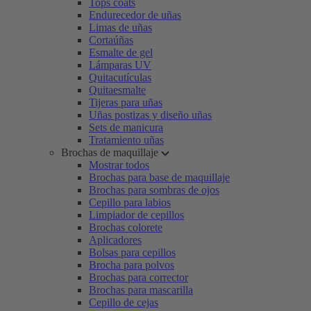
Tops coats
Endurecedor de uñas
Limas de uñas
Cortaúñas
Esmalte de gel
Lámparas UV
Quitacutículas
Quitaesmalte
Tijeras para uñas
Uñas postizas y diseño uñas
Sets de manicura
Tratamiento uñas
Brochas de maquillaje
Mostrar todos
Brochas para base de maquillaje
Brochas para sombras de ojos
Cepillo para labios
Limpiador de cepillos
Brochas colorete
Aplicadores
Bolsas para cepillos
Brocha para polvos
Brochas para corrector
Brochas para mascarilla
Cepillo de cejas