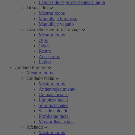
Lápices de cejas resistentes al agua
Destacados
Mostrar todos
Maquillaje luminoso
Maquillaje vegano
Cosméticos en formato viaje
Mostrar todos
Ojos
Cejas
Rostro
Accesorios
Labios
Cuidado hombre
Mostrar todos
Cuidado facial
Mostrar todos
Antienvejecimiento
Cremas faciales
Limpieza facial
Sérums faciales
Sets de cuidado
Exfoliante facial
Mascarillas faciales
Afeitado
Mostrar todos