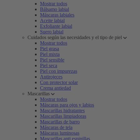
Mostrar todos
Bálsamo labial
Máscaras labiales
Aceite labial
Exfoliante labial
Suero labial
Cuidados según las necesidades y el tipo de piel
Mostrar todos
Piel grasa
Piel mixta
Piel sensible
Piel seca
Piel con impurezas
Antirojeces
Con protector solar
Crema antiedad
Mascarillas
Mostrar todos
Máscaras para ojos y labios
Mascarillas hidratantes
Mascarillas limpiadoras
Mascarillas de barro
Máscaras de tela
Máscaras luminosas
Mascarillas anti espinillas