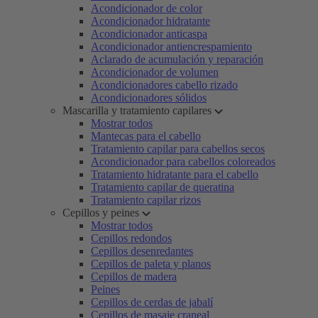
Acondicionador de color
Acondicionador hidratante
Acondicionador anticaspa
Acondicionador antiencrespamiento
Aclarado de acumulación y reparación
Acondicionador de volumen
Acondicionadores cabello rizado
Acondicionadores sólidos
Mascarilla y tratamiento capilares
Mostrar todos
Mantecas para el cabello
Tratamiento capilar para cabellos secos
Acondicionador para cabellos coloreados
Tratamiento hidratante para el cabello
Tratamiento capilar de queratina
Tratamiento capilar rizos
Cepillos y peines
Mostrar todos
Cepillos redondos
Cepillos desenredantes
Cepillos de paleta y planos
Cepillos de madera
Peines
Cepillos de cerdas de jabalí
Cepillos de masaje craneal