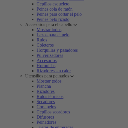
Cepillos esqueleto
Peines cola de ratón
Peines para cortar el pelo
Peines pelo rizado
Accesorios para el cabello
Mostrar todos
Lazos para el pelo
Rulos
Coleteros
Horquillas y pasadores
Pulverizadores
Accesorios
Horquillas
Rizadores sin calor
Utensilios para peinados
Mostrar todos
Plancha
Rizadores
Rulos térmicos
Secadores
Cortapelos
Cepillos secadores
Difusores
Peinadores
Tijeras de entresacar