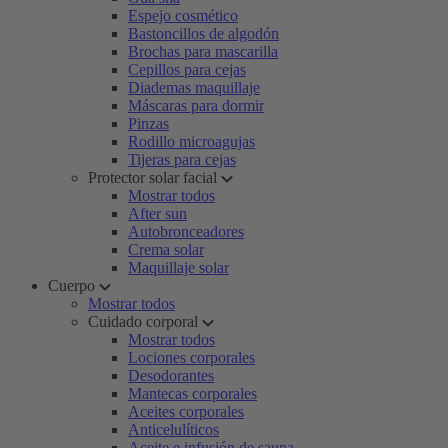
Espejo cosmético
Bastoncillos de algodón
Brochas para mascarilla
Cepillos para cejas
Diademas maquillaje
Máscaras para dormir
Pinzas
Rodillo microagujas
Tijeras para cejas
Protector solar facial
Mostrar todos
After sun
Autobronceadores
Crema solar
Maquillaje solar
Cuerpo
Mostrar todos
Cuidado corporal
Mostrar todos
Lociones corporales
Desodorantes
Mantecas corporales
Aceites corporales
Anticelulíticos
Aceite e infusión de sauna