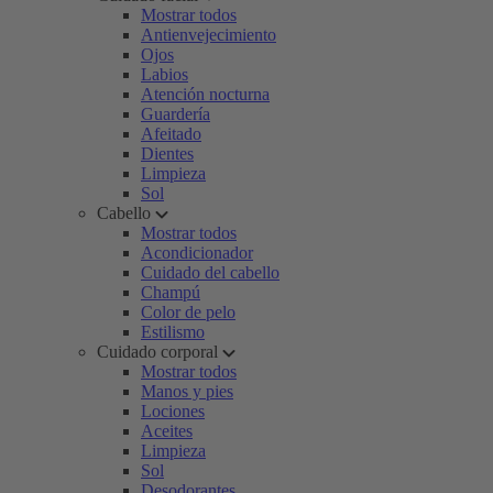
Mostrar todos
Antienvejecimiento
Ojos
Labios
Atención nocturna
Guardería
Afeitado
Dientes
Limpieza
Sol
Cabello
Mostrar todos
Acondicionador
Cuidado del cabello
Champú
Color de pelo
Estilismo
Cuidado corporal
Mostrar todos
Manos y pies
Lociones
Aceites
Limpieza
Sol
Desodorantes