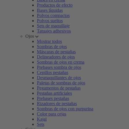
Productos de efecto
Bases líquidas
Polvos compactos
Polvos sueltos
Sets de maquillaje
Tatuajes adhesivos
Ojos
Mostrar todos
Sombras de ojos
Máscaras de pestañas
Delineadores de ojos
Sombras de ojos en crema
Prebases sombra de ojos
Cepillos pestañas
Desmaquillantes de ojos
Paletas de sombras de ojos
Pegamentos de pestañas
Pestañas artificiales
Prebases pestañas
Rizadores de pestañas
Sombras de ojos con purpurina
Color para cejas
Kajal
Sets