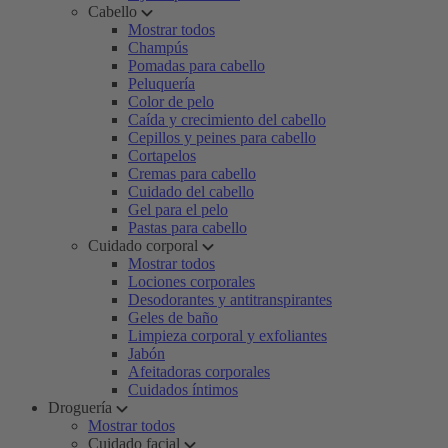
Cabello
Mostrar todos
Champús
Pomadas para cabello
Peluquería
Color de pelo
Caída y crecimiento del cabello
Cepillos y peines para cabello
Cortapelos
Cremas para cabello
Cuidado del cabello
Gel para el pelo
Pastas para cabello
Cuidado corporal
Mostrar todos
Lociones corporales
Desodorantes y antitranspirantes
Geles de baño
Limpieza corporal y exfoliantes
Jabón
Afeitadoras corporales
Cuidados íntimos
Droguería
Mostrar todos
Cuidado facial