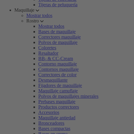
Tijeras de peluquería
Maquillaje
Mostrar todos
Rostro
Mostrar todos
Bases de maquillaje
Correctores maquillaje
Polvos de maquillaje
Coloretes
Resaltador
BB- & CC-Cream
Contorno maquillaje
Contornos maquillaje
Correctores de color
Desmaquillante
Fijadores de maquillaje
Maquillaje camuflaje
Polvos de maquillajes minerales
Prebases maquillaje
Productos correctores
Accesorios
Maquillaje antiedad
Bronceadores
Bases compactas
Bases en crema