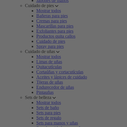
Jabones de manos
Cuidado de pies
Mostrar todos
Bañeras para pies
Cremas para pies
Mascarillas para pies
Exfoliantes para pies
Productos quita callos
Cuidado de pies
Spray para pies
Cuidado de uñas
Mostrar todos
Limas de uñas
Quitacutículas
Cortaúñas y cortacutículas
Aceites y lápices de cuidado
Tijeras de uñas
Endurecedor de uñas
Pintauñas
Sets de belleza
Mostrar todos
Sets de baño
Sets para pies
Sets de regalo
Sets para manos y uñas