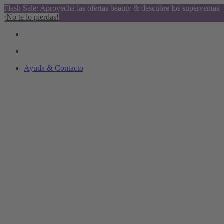
Flash Sale: Aprovecha las ofertas beauty & descubre los superventas
¡No te lo pierdas!
Ayuda & Contacto