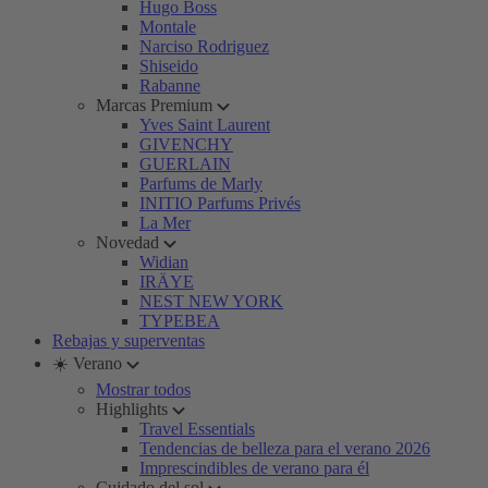
Hugo Boss
Montale
Narciso Rodriguez
Shiseido
Rabanne
Marcas Premium
Yves Saint Laurent
GIVENCHY
GUERLAIN
Parfums de Marly
INITIO Parfums Privés
La Mer
Novedad
Widian
IRÄYE
NEST NEW YORK
TYPEBEA
Rebajas y superventas
☀️ Verano
Mostrar todos
Highlights
Travel Essentials
Tendencias de belleza para el verano 2026
Imprescindibles de verano para él
Cuidado del sol