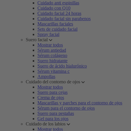
Cuidado anti espinillas
Cuidado con Q10
Cuidado facial 24 horas
Cuidado facial sin parabenos
Mascarillas faciales
Sets de cuidado facial
Spray facial
Suero facial
Mostrar todos
Sérum antiedad
Sérum colágeno
Suero hidratante
Suero de ácido hialurónico
Sérum vitamina c
Ampollas
Cuidado del contorno de ojos
Mostrar todos
Suero para cejas
Crema de ojos
Mascarillas y parches para el contorno de ojos
Sérum para el contorno de ojos
Suero para pestañas
Gel para los ojos
Cuidado de los labios
Mostrar todos