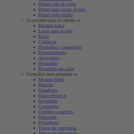
Peines cola de ratón
Peines para cortar el pelo
Peines pelo rizado
Accesorios para el cabello
Mostrar todos
Lazos para el pelo
Rulos
Coleteros
Horquillas y pasadores
Pulverizadores
Accesorios
Horquillas
Rizadores sin calor
Utensilios para peinados
Mostrar todos
Plancha
Rizadores
Rulos térmicos
Secadores
Cortapelos
Cepillos secadores
Difusores
Peinadores
Tijeras de entresacar
Tijeras de peluquería