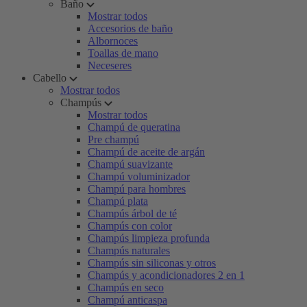
Baño
Mostrar todos
Accesorios de baño
Albornoces
Toallas de mano
Neceseres
Cabello
Mostrar todos
Champús
Mostrar todos
Champú de queratina
Pre champú
Champú de aceite de argán
Champú suavizante
Champú voluminizador
Champú para hombres
Champú plata
Champús árbol de té
Champús con color
Champús limpieza profunda
Champús naturales
Champús sin siliconas y otros
Champús y acondicionadores 2 en 1
Champús en seco
Champú anticaspa