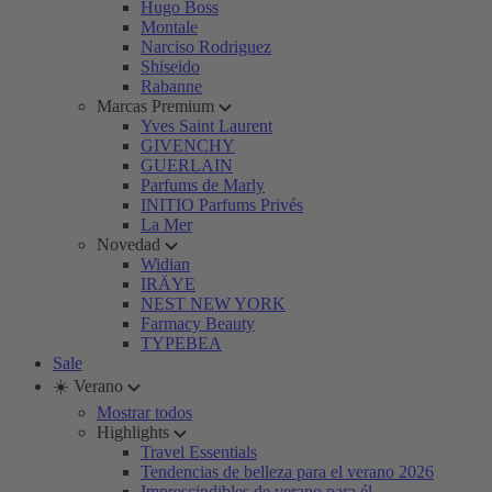
Hugo Boss
Montale
Narciso Rodriguez
Shiseido
Rabanne
Marcas Premium
Yves Saint Laurent
GIVENCHY
GUERLAIN
Parfums de Marly
INITIO Parfums Privés
La Mer
Novedad
Widian
IRÄYE
NEST NEW YORK
Farmacy Beauty
TYPEBEA
Sale
☀️ Verano
Mostrar todos
Highlights
Travel Essentials
Tendencias de belleza para el verano 2026
Imprescindibles de verano para él