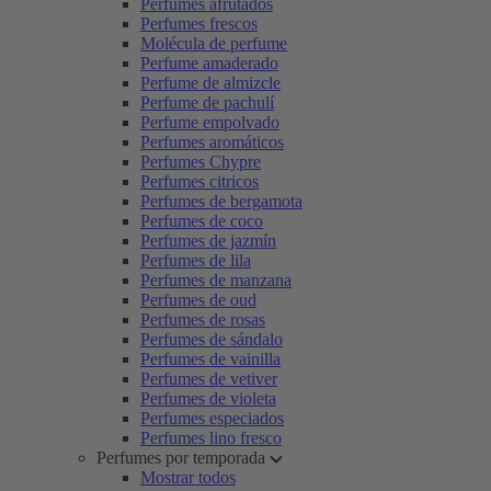
Perfumes afrutados
Perfumes frescos
Molécula de perfume
Perfume amaderado
Perfume de almizcle
Perfume de pachulí
Perfume empolvado
Perfumes aromáticos
Perfumes Chypre
Perfumes citricos
Perfumes de bergamota
Perfumes de coco
Perfumes de jazmín
Perfumes de lila
Perfumes de manzana
Perfumes de oud
Perfumes de rosas
Perfumes de sándalo
Perfumes de vainilla
Perfumes de vetiver
Perfumes de violeta
Perfumes especiados
Perfumes lino fresco
Perfumes por temporada
Mostrar todos