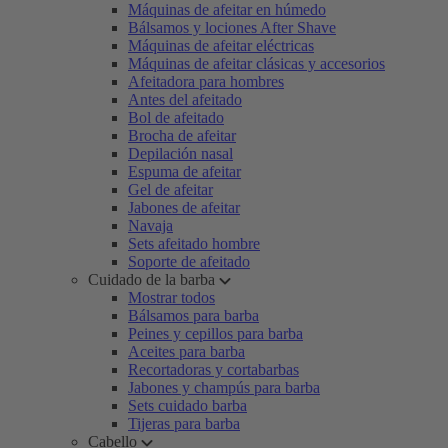
Máquinas de afeitar en húmedo
Bálsamos y lociones After Shave
Máquinas de afeitar eléctricas
Máquinas de afeitar clásicas y accesorios
Afeitadora para hombres
Antes del afeitado
Bol de afeitado
Brocha de afeitar
Depilación nasal
Espuma de afeitar
Gel de afeitar
Jabones de afeitar
Navaja
Sets afeitado hombre
Soporte de afeitado
Cuidado de la barba
Mostrar todos
Bálsamos para barba
Peines y cepillos para barba
Aceites para barba
Recortadoras y cortabarbas
Jabones y champús para barba
Sets cuidado barba
Tijeras para barba
Cabello