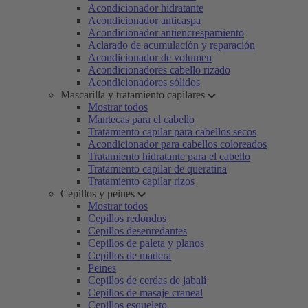
Acondicionador hidratante
Acondicionador anticaspa
Acondicionador antiencrespamiento
Aclarado de acumulación y reparación
Acondicionador de volumen
Acondicionadores cabello rizado
Acondicionadores sólidos
Mascarilla y tratamiento capilares
Mostrar todos
Mantecas para el cabello
Tratamiento capilar para cabellos secos
Acondicionador para cabellos coloreados
Tratamiento hidratante para el cabello
Tratamiento capilar de queratina
Tratamiento capilar rizos
Cepillos y peines
Mostrar todos
Cepillos redondos
Cepillos desenredantes
Cepillos de paleta y planos
Cepillos de madera
Peines
Cepillos de cerdas de jabalí
Cepillos de masaje craneal
Cepillos esqueleto