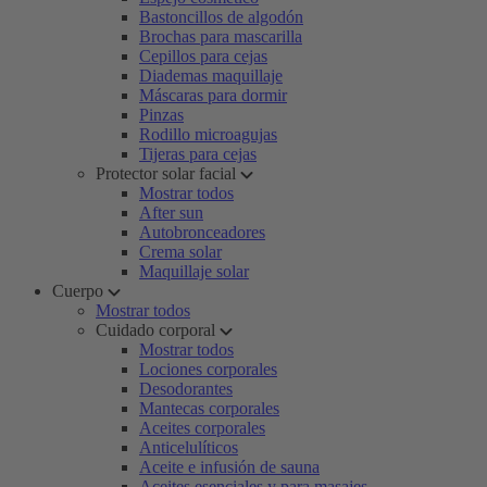
Bastoncillos de algodón
Brochas para mascarilla
Cepillos para cejas
Diademas maquillaje
Máscaras para dormir
Pinzas
Rodillo microagujas
Tijeras para cejas
Protector solar facial
Mostrar todos
After sun
Autobronceadores
Crema solar
Maquillaje solar
Cuerpo
Mostrar todos
Cuidado corporal
Mostrar todos
Lociones corporales
Desodorantes
Mantecas corporales
Aceites corporales
Anticelulíticos
Aceite e infusión de sauna
Aceites esenciales y para masajes