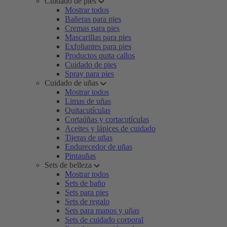
Cuidado de pies
Mostrar todos
Bañeras para pies
Cremas para pies
Mascarillas para pies
Exfoliantes para pies
Productos quita callos
Cuidado de pies
Spray para pies
Cuidado de uñas
Mostrar todos
Limas de uñas
Quitacutículas
Cortaúñas y cortacutículas
Aceites y lápices de cuidado
Tijeras de uñas
Endurecedor de uñas
Pintauñas
Sets de belleza
Mostrar todos
Sets de baño
Sets para pies
Sets de regalo
Sets para manos y uñas
Sets de cuidado corporal