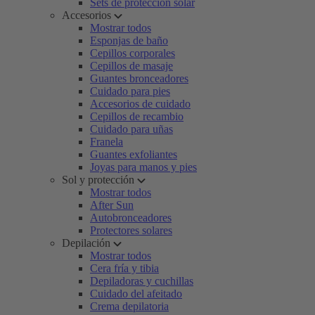
Sets de protección solar
Accesorios
Mostrar todos
Esponjas de baño
Cepillos corporales
Cepillos de masaje
Guantes bronceadores
Cuidado para pies
Accesorios de cuidado
Cepillos de recambio
Cuidado para uñas
Franela
Guantes exfoliantes
Joyas para manos y pies
Sol y protección
Mostrar todos
After Sun
Autobronceadores
Protectores solares
Depilación
Mostrar todos
Cera fría y tibia
Depiladoras y cuchillas
Cuidado del afeitado
Crema depilatoria