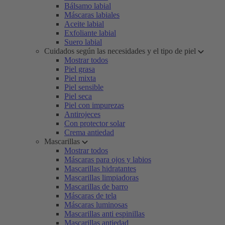
Bálsamo labial
Máscaras labiales
Aceite labial
Exfoliante labial
Suero labial
Cuidados según las necesidades y el tipo de piel
Mostrar todos
Piel grasa
Piel mixta
Piel sensible
Piel seca
Piel con impurezas
Antirojeces
Con protector solar
Crema antiedad
Mascarillas
Mostrar todos
Máscaras para ojos y labios
Mascarillas hidratantes
Mascarillas limpiadoras
Mascarillas de barro
Máscaras de tela
Máscaras luminosas
Mascarillas anti espinillas
Mascarillas antiedad