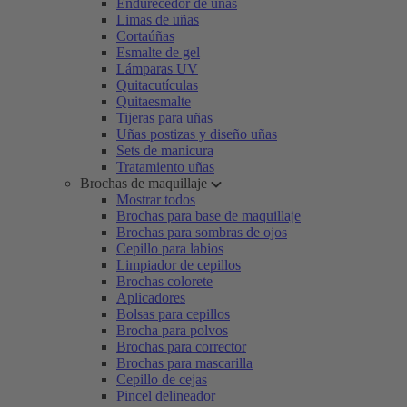
Endurecedor de uñas
Limas de uñas
Cortaúñas
Esmalte de gel
Lámparas UV
Quitacutículas
Quitaesmalte
Tijeras para uñas
Uñas postizas y diseño uñas
Sets de manicura
Tratamiento uñas
Brochas de maquillaje
Mostrar todos
Brochas para base de maquillaje
Brochas para sombras de ojos
Cepillo para labios
Limpiador de cepillos
Brochas colorete
Aplicadores
Bolsas para cepillos
Brocha para polvos
Brochas para corrector
Brochas para mascarilla
Cepillo de cejas
Pincel delineador