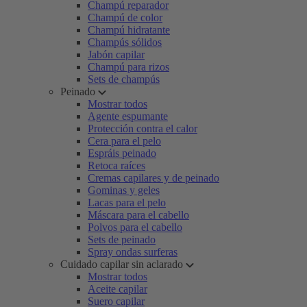
Champú reparador
Champú de color
Champú hidratante
Champús sólidos
Jabón capilar
Champú para rizos
Sets de champús
Peinado
Mostrar todos
Agente espumante
Protección contra el calor
Cera para el pelo
Espráis peinado
Retoca raíces
Cremas capilares y de peinado
Gominas y geles
Lacas para el pelo
Máscara para el cabello
Polvos para el cabello
Sets de peinado
Spray ondas surferas
Cuidado capilar sin aclarado
Mostrar todos
Aceite capilar
Suero capilar