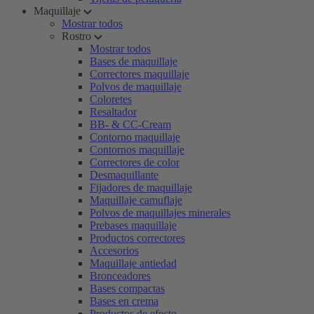
Maquillaje
Mostrar todos
Rostro
Mostrar todos
Bases de maquillaje
Correctores maquillaje
Polvos de maquillaje
Coloretes
Resaltador
BB- & CC-Cream
Contorno maquillaje
Contornos maquillaje
Correctores de color
Desmaquillante
Fijadores de maquillaje
Maquillaje camuflaje
Polvos de maquillajes minerales
Prebases maquillaje
Productos correctores
Accesorios
Maquillaje antiedad
Bronceadores
Bases compactas
Bases en crema
Productos de efecto