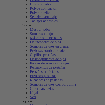
Bases líquidas
Polvos compactos
Polvos sueltos
Sets de maquillaje
Tatuajes adhesivos
Ojos
Mostrar todos
Sombras de ojos
Máscaras de pestañas
Delineadores de ojos
Sombras de ojos en crema
Prebases sombra de ojos
Cepillos pestañas
Desmaquillantes de ojos
Paletas de sombras de ojos
Pegamentos de pestañas
Pestañas artificiales
Prebases pestañas
Rizadores de pestañas
Sombras de ojos con purpurina
Color para cejas
Kajal
Sets
Cejas