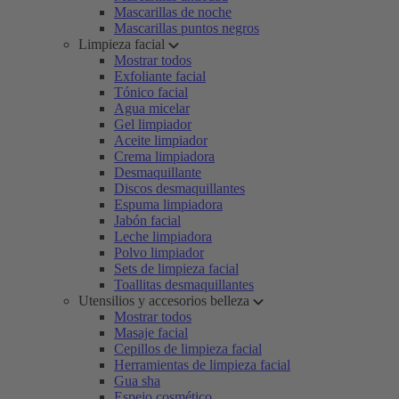
Mascarillas de noche
Mascarillas puntos negros
Limpieza facial
Mostrar todos
Exfoliante facial
Tónico facial
Agua micelar
Gel limpiador
Aceite limpiador
Crema limpiadora
Desmaquillante
Discos desmaquillantes
Espuma limpiadora
Jabón facial
Leche limpiadora
Polvo limpiador
Sets de limpieza facial
Toallitas desmaquillantes
Utensilios y accesorios belleza
Mostrar todos
Masaje facial
Cepillos de limpieza facial
Herramientas de limpieza facial
Gua sha
Espejo cosmético