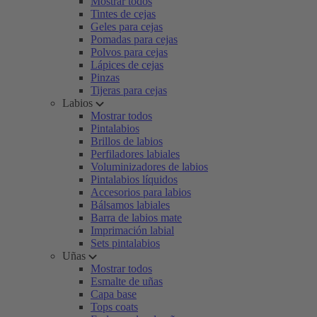
Mostrar todos
Tintes de cejas
Geles para cejas
Pomadas para cejas
Polvos para cejas
Lápices de cejas
Pinzas
Tijeras para cejas
Labios
Mostrar todos
Pintalabios
Brillos de labios
Perfiladores labiales
Voluminizadores de labios
Pintalabios líquidos
Accesorios para labios
Bálsamos labiales
Barra de labios mate
Imprimación labial
Sets pintalabios
Uñas
Mostrar todos
Esmalte de uñas
Capa base
Tops coats