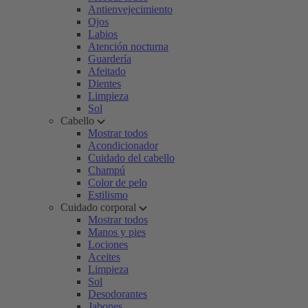
Antienvejecimiento
Ojos
Labios
Atención nocturna
Guardería
Afeitado
Dientes
Limpieza
Sol
Cabello
Mostrar todos
Acondicionador
Cuidado del cabello
Champú
Color de pelo
Estilismo
Cuidado corporal
Mostrar todos
Manos y pies
Lociones
Aceites
Limpieza
Sol
Desodorantes
Jabones