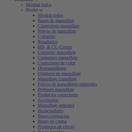
Mostrar todos
Rostro
Mostrar todos
Bases de maquillaje
Correctores maquillaje
Polvos de maquillaje
Coloretes
Resaltador
BB- & CC-Cream
Contorno maquillaje
Contornos maquillaje
Correctores de color
Desmaquillante
Fijadores de maquillaje
Maquillaje camuflaje
Polvos de maquillajes minerales
Prebases maquillaje
Productos correctores
Accesorios
Maquillaje antiedad
Bronceadores
Bases compactas
Bases en crema
Productos de efecto
Bases líquidas