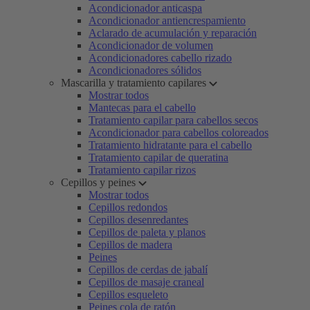
Acondicionador anticaspa
Acondicionador antiencrespamiento
Aclarado de acumulación y reparación
Acondicionador de volumen
Acondicionadores cabello rizado
Acondicionadores sólidos
Mascarilla y tratamiento capilares
Mostrar todos
Mantecas para el cabello
Tratamiento capilar para cabellos secos
Acondicionador para cabellos coloreados
Tratamiento hidratante para el cabello
Tratamiento capilar de queratina
Tratamiento capilar rizos
Cepillos y peines
Mostrar todos
Cepillos redondos
Cepillos desenredantes
Cepillos de paleta y planos
Cepillos de madera
Peines
Cepillos de cerdas de jabalí
Cepillos de masaje craneal
Cepillos esqueleto
Peines cola de ratón