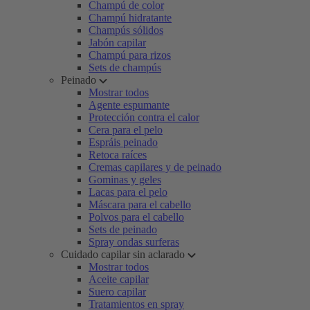
Champú de color
Champú hidratante
Champús sólidos
Jabón capilar
Champú para rizos
Sets de champús
Peinado
Mostrar todos
Agente espumante
Protección contra el calor
Cera para el pelo
Espráis peinado
Retoca raíces
Cremas capilares y de peinado
Gominas y geles
Lacas para el pelo
Máscara para el cabello
Polvos para el cabello
Sets de peinado
Spray ondas surferas
Cuidado capilar sin aclarado
Mostrar todos
Aceite capilar
Suero capilar
Tratamientos en spray