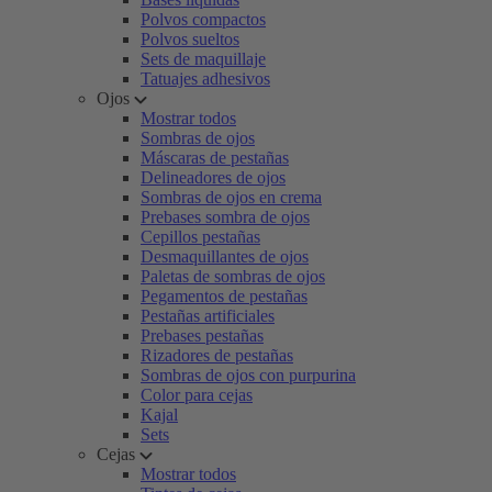
Polvos compactos
Polvos sueltos
Sets de maquillaje
Tatuajes adhesivos
Ojos
Mostrar todos
Sombras de ojos
Máscaras de pestañas
Delineadores de ojos
Sombras de ojos en crema
Prebases sombra de ojos
Cepillos pestañas
Desmaquillantes de ojos
Paletas de sombras de ojos
Pegamentos de pestañas
Pestañas artificiales
Prebases pestañas
Rizadores de pestañas
Sombras de ojos con purpurina
Color para cejas
Kajal
Sets
Cejas
Mostrar todos