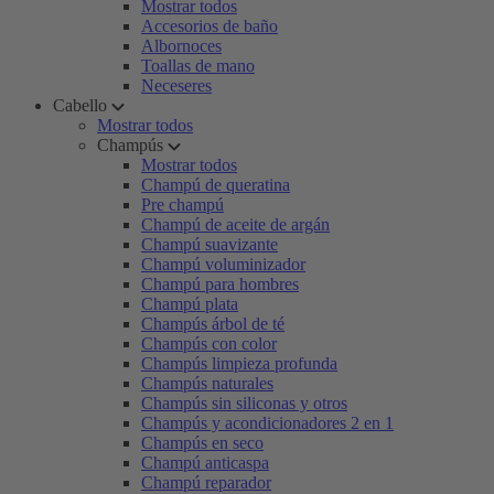
Mostrar todos
Accesorios de baño
Albornoces
Toallas de mano
Neceseres
Cabello
Mostrar todos
Champús
Mostrar todos
Champú de queratina
Pre champú
Champú de aceite de argán
Champú suavizante
Champú voluminizador
Champú para hombres
Champú plata
Champús árbol de té
Champús con color
Champús limpieza profunda
Champús naturales
Champús sin siliconas y otros
Champús y acondicionadores 2 en 1
Champús en seco
Champú anticaspa
Champú reparador