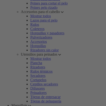
Peines para cortar el pelo
Peines pelo rizado
Accesorios para el cabello
Mostrar todos
Lazos para el pelo
Rulos
Coleteros
Horquillas y pasadores
Pulverizadores
Accesorios
Horquillas
Rizadores sin calor
Utensilios para peinados
Mostrar todos
Plancha
Rizadores
Rulos térmicos
Secadores
Cortapelos
Cepillos secadores
Difusores
Peinadores
Tijeras de entresacar
Tijeras de peluquería
Maquillaje