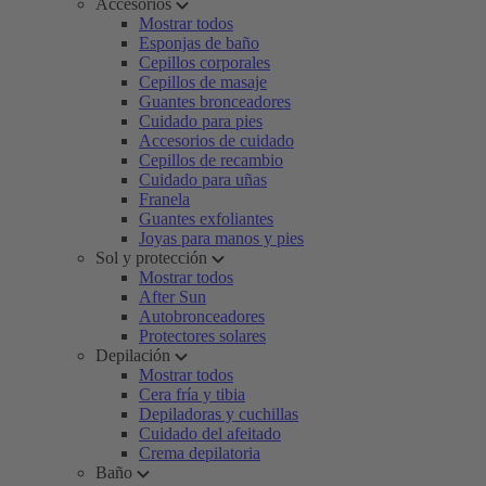
Accesorios
Mostrar todos
Esponjas de baño
Cepillos corporales
Cepillos de masaje
Guantes bronceadores
Cuidado para pies
Accesorios de cuidado
Cepillos de recambio
Cuidado para uñas
Franela
Guantes exfoliantes
Joyas para manos y pies
Sol y protección
Mostrar todos
After Sun
Autobronceadores
Protectores solares
Depilación
Mostrar todos
Cera fría y tibia
Depiladoras y cuchillas
Cuidado del afeitado
Crema depilatoria
Baño