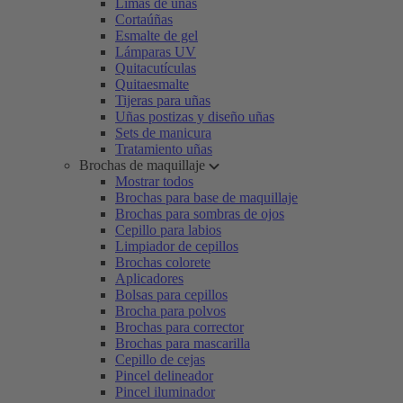
Limas de uñas
Cortaúñas
Esmalte de gel
Lámparas UV
Quitacutículas
Quitaesmalte
Tijeras para uñas
Uñas postizas y diseño uñas
Sets de manicura
Tratamiento uñas
Brochas de maquillaje
Mostrar todos
Brochas para base de maquillaje
Brochas para sombras de ojos
Cepillo para labios
Limpiador de cepillos
Brochas colorete
Aplicadores
Bolsas para cepillos
Brocha para polvos
Brochas para corrector
Brochas para mascarilla
Cepillo de cejas
Pincel delineador
Pincel iluminador