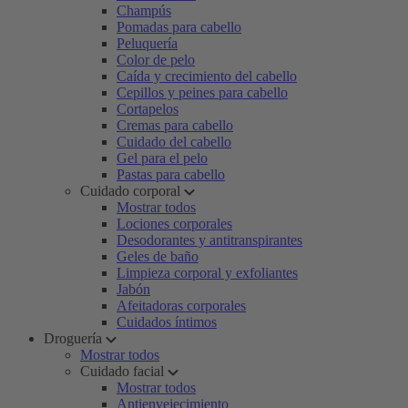
Champús
Pomadas para cabello
Peluquería
Color de pelo
Caída y crecimiento del cabello
Cepillos y peines para cabello
Cortapelos
Cremas para cabello
Cuidado del cabello
Gel para el pelo
Pastas para cabello
Cuidado corporal
Mostrar todos
Lociones corporales
Desodorantes y antitranspirantes
Geles de baño
Limpieza corporal y exfoliantes
Jabón
Afeitadoras corporales
Cuidados íntimos
Droguería
Mostrar todos
Cuidado facial
Mostrar todos
Antienvejecimiento