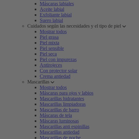
Máscaras labiales
Aceite labial
Exfoliante labial
Suero labial
Cuidados según las necesidades y el tipo de piel
Mostrar todos
Piel grasa
Piel mixta
Piel sensible
Piel seca
Piel con impurezas
Antirojeces
Con protector solar
Crema antiedad
Mascarillas
Mostrar todos
Máscaras para ojos y labios
Mascarillas hidratantes
Mascarillas limpiadoras
Mascarillas de barro
Máscaras de tela
Máscaras luminosas
Mascarillas anti espinillas
Mascarillas antiedad
Mascarillas de noche