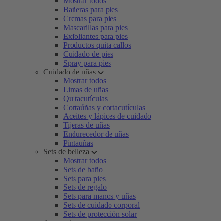
Mostrar todos
Bañeras para pies
Cremas para pies
Mascarillas para pies
Exfoliantes para pies
Productos quita callos
Cuidado de pies
Spray para pies
Cuidado de uñas
Mostrar todos
Limas de uñas
Quitacutículas
Cortaúñas y cortacutículas
Aceites y lápices de cuidado
Tijeras de uñas
Endurecedor de uñas
Pintauñas
Sets de belleza
Mostrar todos
Sets de baño
Sets para pies
Sets de regalo
Sets para manos y uñas
Sets de cuidado corporal
Sets de protección solar