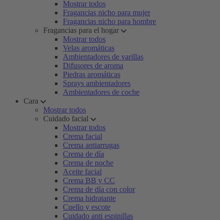
Mostrar todos
Fragancias nicho para mujer
Fragancias nicho para hombre
Fragancias para el hogar
Mostrar todos
Velas aromáticas
Ambientadores de varillas
Difusores de aroma
Piedras aromáticas
Sprays ambientadores
Ambientadores de coche
Cara
Mostrar todos
Cuidado facial
Mostrar todos
Crema facial
Crema antiarrugas
Crema de día
Crema de noche
Aceite facial
Crema BB y CC
Crema de día con color
Crema hidratante
Cuello y escote
Cuidado anti espinillas