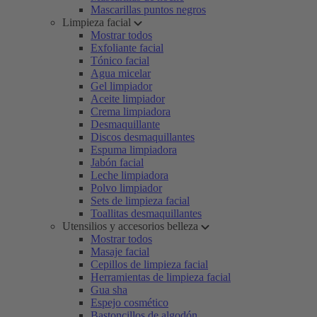
Mascarillas puntos negros
Limpieza facial
Mostrar todos
Exfoliante facial
Tónico facial
Agua micelar
Gel limpiador
Aceite limpiador
Crema limpiadora
Desmaquillante
Discos desmaquillantes
Espuma limpiadora
Jabón facial
Leche limpiadora
Polvo limpiador
Sets de limpieza facial
Toallitas desmaquillantes
Utensilios y accesorios belleza
Mostrar todos
Masaje facial
Cepillos de limpieza facial
Herramientas de limpieza facial
Gua sha
Espejo cosmético
Bastoncillos de algodón