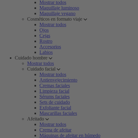
Mostrar todos
Maquillaje luminoso
Maquillaje vegano
Cosméticos en formato viaje
Mostrar todos
Ojos
Cejas
Rostro
Accesorios
Labios
Cuidado hombre
Mostrar todos
Cuidado facial
Mostrar todos
Antienvejecimiento
Cremas faciales
Limpieza facial
Sérums faciales
Sets de cuidado
Exfoliante facial
Mascarillas faciales
Afeitado
Mostrar todos
Crema de afeitar
Máquinas de afeitar en húmedo