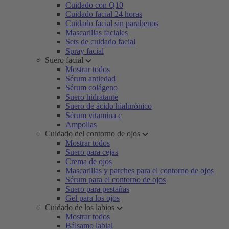
Cuidado con Q10
Cuidado facial 24 horas
Cuidado facial sin parabenos
Mascarillas faciales
Sets de cuidado facial
Spray facial
Suero facial
Mostrar todos
Sérum antiedad
Sérum colágeno
Suero hidratante
Suero de ácido hialurónico
Sérum vitamina c
Ampollas
Cuidado del contorno de ojos
Mostrar todos
Suero para cejas
Crema de ojos
Mascarillas y parches para el contorno de ojos
Sérum para el contorno de ojos
Suero para pestañas
Gel para los ojos
Cuidado de los labios
Mostrar todos
Bálsamo labial