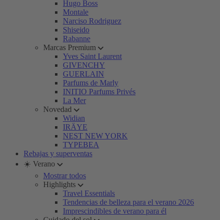
Hugo Boss
Montale
Narciso Rodriguez
Shiseido
Rabanne
Marcas Premium
Yves Saint Laurent
GIVENCHY
GUERLAIN
Parfums de Marly
INITIO Parfums Privés
La Mer
Novedad
Widian
IRÄYE
NEST NEW YORK
TYPEBEA
Rebajas y superventas
☀️ Verano
Mostrar todos
Highlights
Travel Essentials
Tendencias de belleza para el verano 2026
Imprescindibles de verano para él
Cuidado del sol