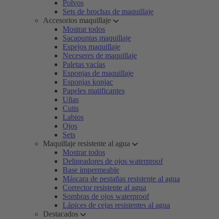
Polvos
Sets de brochas de maquillaje
Accesorios maquillaje
Mostrar todos
Sacapuntas maquillaje
Espejos maquillaje
Neceseres de maquillaje
Paletas vacías
Esponjas de maquillaje
Esponjas konjac
Papeles matificantes
Uñas
Cutis
Labios
Ojos
Sets
Maquillaje resistente al agua
Mostrar todos
Delineadores de ojos waterproof
Base impermeable
Máscara de pestañas resistente al agua
Corrector resistente al agua
Sombras de ojos waterproof
Lápices de cejas resistentes al agua
Destacados