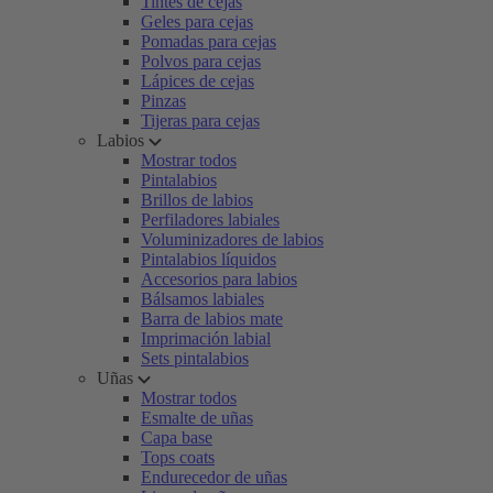
Tintes de cejas
Geles para cejas
Pomadas para cejas
Polvos para cejas
Lápices de cejas
Pinzas
Tijeras para cejas
Labios
Mostrar todos
Pintalabios
Brillos de labios
Perfiladores labiales
Voluminizadores de labios
Pintalabios líquidos
Accesorios para labios
Bálsamos labiales
Barra de labios mate
Imprimación labial
Sets pintalabios
Uñas
Mostrar todos
Esmalte de uñas
Capa base
Tops coats
Endurecedor de uñas