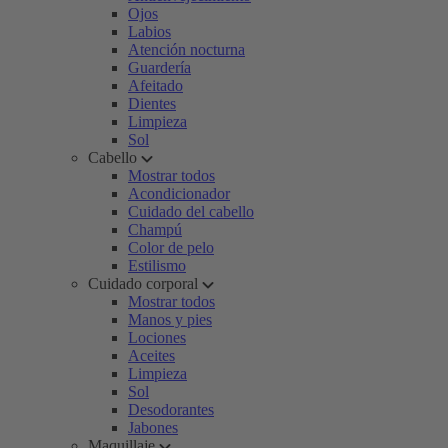
Ojos
Labios
Atención nocturna
Guardería
Afeitado
Dientes
Limpieza
Sol
Cabello
Mostrar todos
Acondicionador
Cuidado del cabello
Champú
Color de pelo
Estilismo
Cuidado corporal
Mostrar todos
Manos y pies
Lociones
Aceites
Limpieza
Sol
Desodorantes
Jabones
Maquillaje