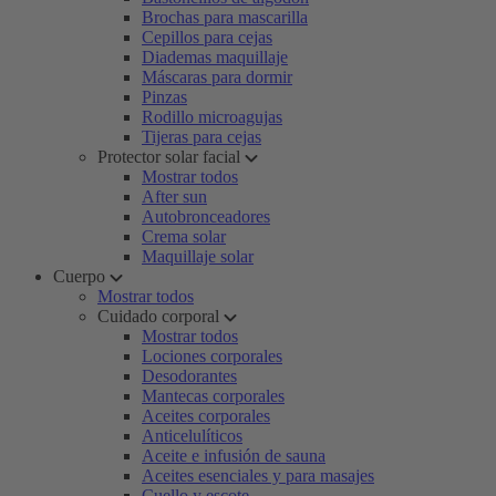
Brochas para mascarilla
Cepillos para cejas
Diademas maquillaje
Máscaras para dormir
Pinzas
Rodillo microagujas
Tijeras para cejas
Protector solar facial
Mostrar todos
After sun
Autobronceadores
Crema solar
Maquillaje solar
Cuerpo
Mostrar todos
Cuidado corporal
Mostrar todos
Lociones corporales
Desodorantes
Mantecas corporales
Aceites corporales
Anticelulíticos
Aceite e infusión de sauna
Aceites esenciales y para masajes
Cuello y escote