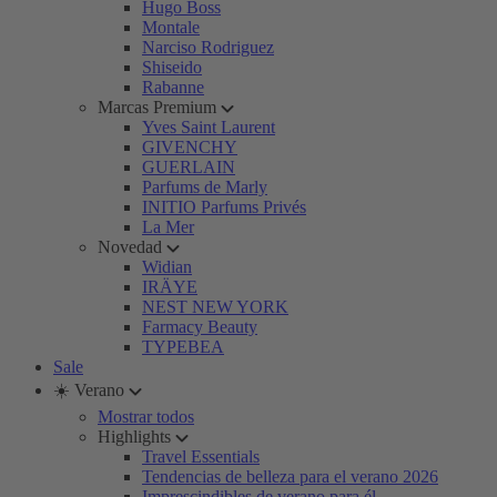
Hugo Boss
Montale
Narciso Rodriguez
Shiseido
Rabanne
Marcas Premium
Yves Saint Laurent
GIVENCHY
GUERLAIN
Parfums de Marly
INITIO Parfums Privés
La Mer
Novedad
Widian
IRÄYE
NEST NEW YORK
Farmacy Beauty
TYPEBEA
Sale
☀️ Verano
Mostrar todos
Highlights
Travel Essentials
Tendencias de belleza para el verano 2026
Imprescindibles de verano para él