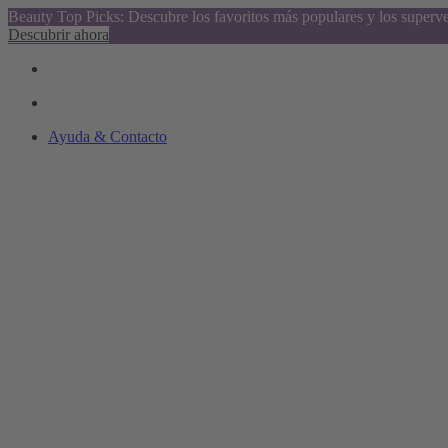
Beauty Top Picks: Descubre los favoritos más populares y los superv
Descubrir ahora
Ayuda & Contacto