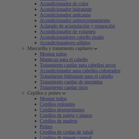
Acondicionador de color
Acondicionador hidratante
Acondicionador anticaspa
Acondicionador antiencrespamiento
Aclarado de acumulación y reparación
Acondicionador de volumen
Acondicionadores cabello rizado
Acondicionadores sólidos
Mascarilla y tratamiento capilares
Mostrar todos
Mantecas para el cabello
Tratamiento capilar para cabellos secos
Acondicionador para cabellos coloreados
Tratamiento hidratante para el cabello
Tratamiento capilar de queratina
Tratamiento capilar rizos
Cepillos y peines
Mostrar todos
Cepillos redondos
Cepillos desenredantes
Cepillos de paleta y planos
Cepillos de madera
Peines
Cepillos de cerdas de jabalí
Cepillos de masaje craneal