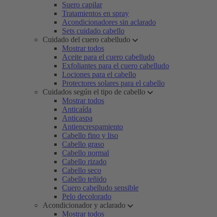
Suero capilar
Tratamientos en spray
Acondicionadores sin aclarado
Sets cuidado cabello
Cuidado del cuero cabelludo
Mostrar todos
Aceite para el cuero cabelludo
Exfoliantes para el cuero cabelludo
Lociones para el cabello
Protectores solares para el cabello
Cuidados según el tipo de cabello
Mostrar todos
Anticaída
Anticaspa
Antiencrespamiento
Cabello fino y liso
Cabello graso
Cabello normal
Cabello rizado
Cabello seco
Cabello teñido
Cuero cabelludo sensible
Pelo decolorado
Acondicionador y aclarado
Mostrar todos