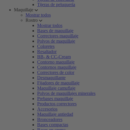
Tijeras de peluquería
Maquillaje
Mostrar todos
Rostro
Mostrar todos
Bases de maquillaje
Correctores maquillaje
Polvos de maquillaje
Coloretes
Resaltador
BB- & CC-Cream
Contorno maquillaje
Contornos maquillaje
Correctores de color
Desmaquillante
Fijadores de maquillaje
Maquillaje camuflaje
Polvos de maquillajes minerales
Prebases maquillaje
Productos correctores
Accesorios
Maquillaje antiedad
Bronceadores
Bases compactas
Bases en crema