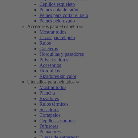
Cepillos esqueleto
Peines cola de ratón
Peines para cortar el pelo
Peines pelo rizado
Accesorios para el cabello
Mostrar todos
Lazos para el pelo
Rulos
Coleteros
Horquillas y pasadores
Pulverizadores
Accesorios
Horquillas
Rizadores sin calor
Utensilios para peinados
Mostrar todos
Plancha
Rizadores
Rulos térmicos
Secadores
Cortapelos
Cepillos secadores
Difusores
Peinadores
Tijeras de entresacar