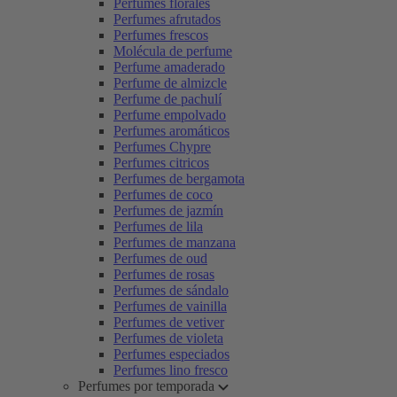
Perfumes florales
Perfumes afrutados
Perfumes frescos
Molécula de perfume
Perfume amaderado
Perfume de almizcle
Perfume de pachulí
Perfume empolvado
Perfumes aromáticos
Perfumes Chypre
Perfumes citricos
Perfumes de bergamota
Perfumes de coco
Perfumes de jazmín
Perfumes de lila
Perfumes de manzana
Perfumes de oud
Perfumes de rosas
Perfumes de sándalo
Perfumes de vainilla
Perfumes de vetiver
Perfumes de violeta
Perfumes especiados
Perfumes lino fresco
Perfumes por temporada