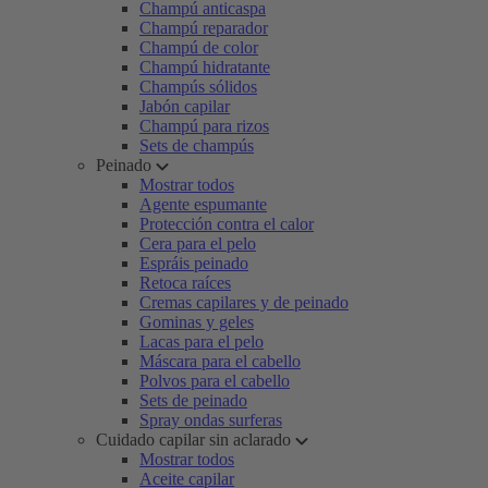
Champú anticaspa
Champú reparador
Champú de color
Champú hidratante
Champús sólidos
Jabón capilar
Champú para rizos
Sets de champús
Peinado
Mostrar todos
Agente espumante
Protección contra el calor
Cera para el pelo
Espráis peinado
Retoca raíces
Cremas capilares y de peinado
Gominas y geles
Lacas para el pelo
Máscara para el cabello
Polvos para el cabello
Sets de peinado
Spray ondas surferas
Cuidado capilar sin aclarado
Mostrar todos
Aceite capilar