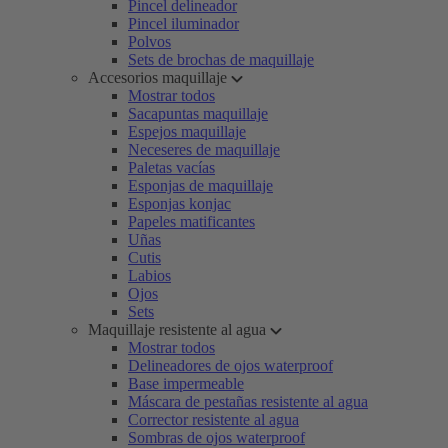
Pincel delineador
Pincel iluminador
Polvos
Sets de brochas de maquillaje
Accesorios maquillaje
Mostrar todos
Sacapuntas maquillaje
Espejos maquillaje
Neceseres de maquillaje
Paletas vacías
Esponjas de maquillaje
Esponjas konjac
Papeles matificantes
Uñas
Cutis
Labios
Ojos
Sets
Maquillaje resistente al agua
Mostrar todos
Delineadores de ojos waterproof
Base impermeable
Máscara de pestañas resistente al agua
Corrector resistente al agua
Sombras de ojos waterproof