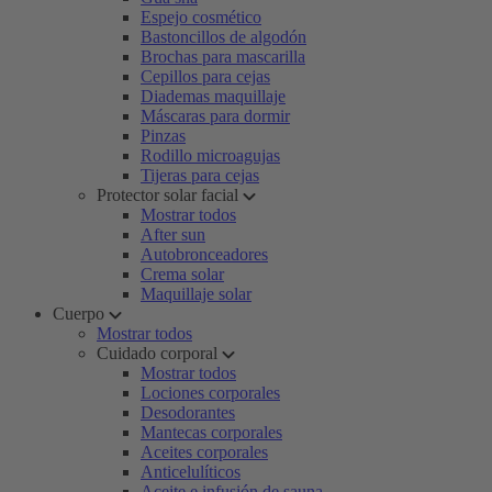
Espejo cosmético
Bastoncillos de algodón
Brochas para mascarilla
Cepillos para cejas
Diademas maquillaje
Máscaras para dormir
Pinzas
Rodillo microagujas
Tijeras para cejas
Protector solar facial
Mostrar todos
After sun
Autobronceadores
Crema solar
Maquillaje solar
Cuerpo
Mostrar todos
Cuidado corporal
Mostrar todos
Lociones corporales
Desodorantes
Mantecas corporales
Aceites corporales
Anticelulíticos
Aceite e infusión de sauna