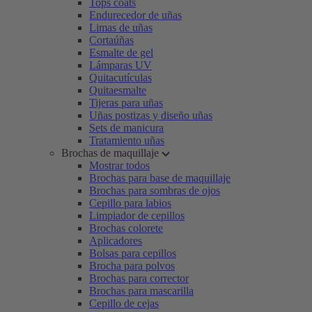
Tops coats
Endurecedor de uñas
Limas de uñas
Cortaúñas
Esmalte de gel
Lámparas UV
Quitacutículas
Quitaesmalte
Tijeras para uñas
Uñas postizas y diseño uñas
Sets de manicura
Tratamiento uñas
Brochas de maquillaje
Mostrar todos
Brochas para base de maquillaje
Brochas para sombras de ojos
Cepillo para labios
Limpiador de cepillos
Brochas colorete
Aplicadores
Bolsas para cepillos
Brocha para polvos
Brochas para corrector
Brochas para mascarilla
Cepillo de cejas