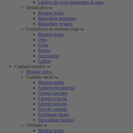
Lápices de cejas resistentes al agua
Destacados
Mostrar todos
Maquillaje luminoso
Maquillaje vegano
Cosméticos en formato viaje
Mostrar todos
Ojos
Cejas
Rostro
Accesorios
Labios
Cuidado hombre
Mostrar todos
Cuidado facial
Mostrar todos
Antienvejecimiento
Cremas faciales
Limpieza facial
Sérums faciales
Sets de cuidado
Exfoliante facial
Mascarillas faciales
Afeitado
Mostrar todos