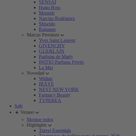
SENSAI
Hugo Boss
Montale
Narciso Rodriguez
Shiseido
Rabanne
Marcas Premium
Yves Saint Laurent
GIVENCHY
GUERLAIN
Parfums de Marly
INITIO Parfums Privés
La Mer
Novedad
Widian
IRÄYE
NEST NEW YORK
Farmacy Beauty
TYPEBEA
Sale
☀️ Verano
Mostrar todos
Highlights
Travel Essentials
Tendencias de belleza para el verano 2026