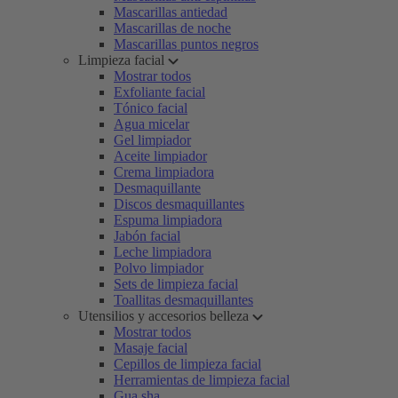
Mascarillas antiedad
Mascarillas de noche
Mascarillas puntos negros
Limpieza facial
Mostrar todos
Exfoliante facial
Tónico facial
Agua micelar
Gel limpiador
Aceite limpiador
Crema limpiadora
Desmaquillante
Discos desmaquillantes
Espuma limpiadora
Jabón facial
Leche limpiadora
Polvo limpiador
Sets de limpieza facial
Toallitas desmaquillantes
Utensilios y accesorios belleza
Mostrar todos
Masaje facial
Cepillos de limpieza facial
Herramientas de limpieza facial
Gua sha