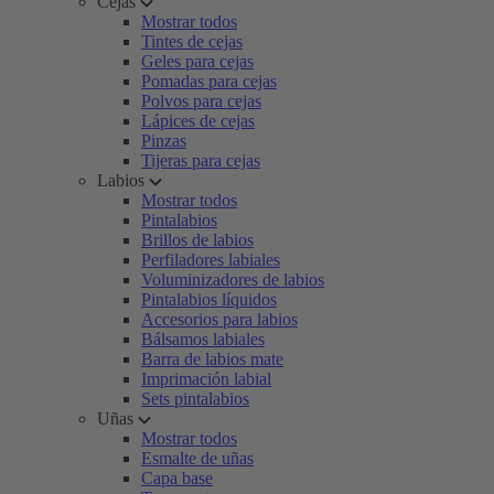
Cejas
Mostrar todos
Tintes de cejas
Geles para cejas
Pomadas para cejas
Polvos para cejas
Lápices de cejas
Pinzas
Tijeras para cejas
Labios
Mostrar todos
Pintalabios
Brillos de labios
Perfiladores labiales
Voluminizadores de labios
Pintalabios líquidos
Accesorios para labios
Bálsamos labiales
Barra de labios mate
Imprimación labial
Sets pintalabios
Uñas
Mostrar todos
Esmalte de uñas
Capa base