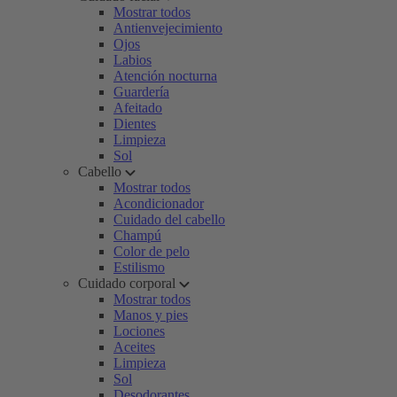
Mostrar todos
Antienvejecimiento
Ojos
Labios
Atención nocturna
Guardería
Afeitado
Dientes
Limpieza
Sol
Cabello
Mostrar todos
Acondicionador
Cuidado del cabello
Champú
Color de pelo
Estilismo
Cuidado corporal
Mostrar todos
Manos y pies
Lociones
Aceites
Limpieza
Sol
Desodorantes