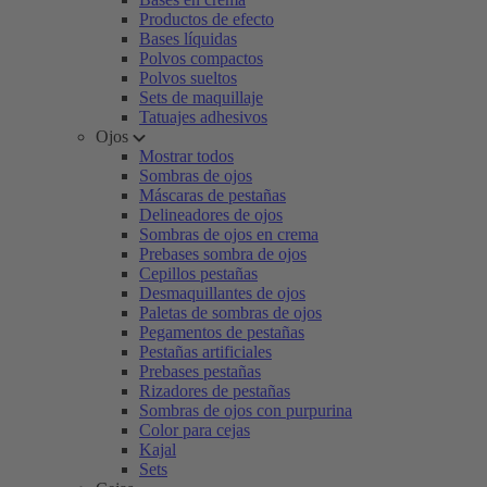
Productos de efecto
Bases líquidas
Polvos compactos
Polvos sueltos
Sets de maquillaje
Tatuajes adhesivos
Ojos
Mostrar todos
Sombras de ojos
Máscaras de pestañas
Delineadores de ojos
Sombras de ojos en crema
Prebases sombra de ojos
Cepillos pestañas
Desmaquillantes de ojos
Paletas de sombras de ojos
Pegamentos de pestañas
Pestañas artificiales
Prebases pestañas
Rizadores de pestañas
Sombras de ojos con purpurina
Color para cejas
Kajal
Sets