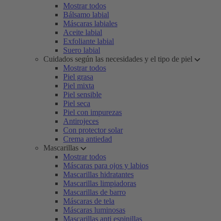
Mostrar todos
Bálsamo labial
Máscaras labiales
Aceite labial
Exfoliante labial
Suero labial
Cuidados según las necesidades y el tipo de piel
Mostrar todos
Piel grasa
Piel mixta
Piel sensible
Piel seca
Piel con impurezas
Antirojeces
Con protector solar
Crema antiedad
Mascarillas
Mostrar todos
Máscaras para ojos y labios
Mascarillas hidratantes
Mascarillas limpiadoras
Mascarillas de barro
Máscaras de tela
Máscaras luminosas
Mascarillas anti espinillas