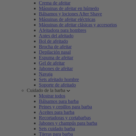
Crema de afeitar
Máquinas de afeitar en húmedo
Bálsamos y lociones After Shave
Máquinas de afeitar eléctricas
Máquinas de afeitar clásicas y accesorios
Afeitadora para hombres
Antes del afeitado
Bol de afeitado
Brocha de afeitar
Depilación nasal
Espuma de afeitar
Gel de afeitar
Jabones de afeitar
Navaja
Sets afeitado hombre
Soporte de afeitado
Cuidado de la barba
Mostrar todos
Bálsamos para barba
Peines y cepillos para barba
Aceites para barba
Recortadoras y cortabarbas
Jabones y champús para barba
Sets cuidado barba
Tijeras para barba