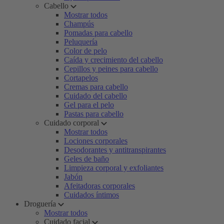
Cabello
Mostrar todos
Champús
Pomadas para cabello
Peluquería
Color de pelo
Caída y crecimiento del cabello
Cepillos y peines para cabello
Cortapelos
Cremas para cabello
Cuidado del cabello
Gel para el pelo
Pastas para cabello
Cuidado corporal
Mostrar todos
Lociones corporales
Desodorantes y antitranspirantes
Geles de baño
Limpieza corporal y exfoliantes
Jabón
Afeitadoras corporales
Cuidados íntimos
Droguería
Mostrar todos
Cuidado facial