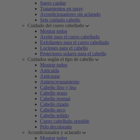
Suero capilar
Tratamientos en spray
Acondicionadores sin aclarado
Sets cuidado cabello
Cuidado del cuero cabelludo
Mostrar todos
Aceite para el cuero cabelludo
Exfoliantes para el cuero cabelludo
Lociones para el cabello
Protectores solares para el cabello
Cuidados según el tipo de cabello
Mostrar todos
Anticaída
Anticaspa
Antiencrespamiento
Cabello fino y liso
Cabello graso
Cabello normal
Cabello rizado
Cabello seco
Cabello teñido
Cuero cabelludo sensible
Pelo decolorado
Acondicionador y aclarado
Mostrar todos