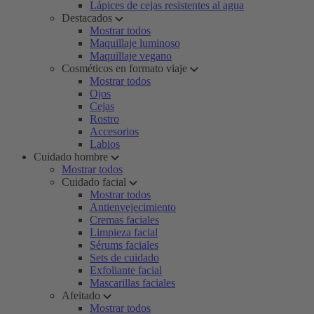
Lápices de cejas resistentes al agua
Destacados
Mostrar todos
Maquillaje luminoso
Maquillaje vegano
Cosméticos en formato viaje
Mostrar todos
Ojos
Cejas
Rostro
Accesorios
Labios
Cuidado hombre
Mostrar todos
Cuidado facial
Mostrar todos
Antienvejecimiento
Cremas faciales
Limpieza facial
Sérums faciales
Sets de cuidado
Exfoliante facial
Mascarillas faciales
Afeitado
Mostrar todos