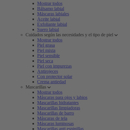
Mostrar todos
Bálsamo labial
Máscaras labiales
Aceite labial
Exfoliante labial
Suero labial
Cuidados según las necesidades y el tipo de piel
Mostrar todos
Piel grasa
Piel mixta
Piel sensible
Piel seca
Piel con impurezas
Antirojeces
Con protector solar
Crema antiedad
Mascarillas
Mostrar todos
Máscaras para ojos y labios
Mascarillas hidratantes
Mascarillas limpiadoras
Mascarillas de barro
Máscaras de tela
Máscaras luminosas
Mascarillas anti espinillas