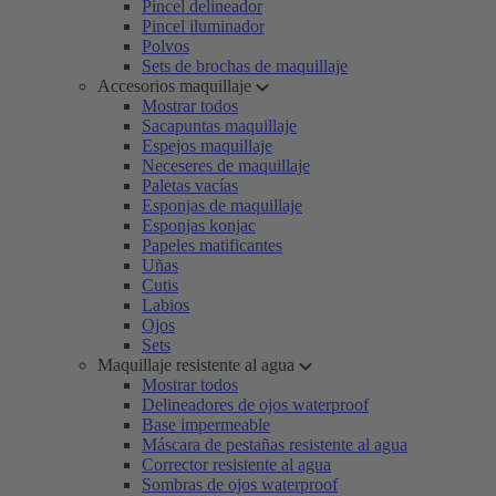
Pincel delineador
Pincel iluminador
Polvos
Sets de brochas de maquillaje
Accesorios maquillaje
Mostrar todos
Sacapuntas maquillaje
Espejos maquillaje
Neceseres de maquillaje
Paletas vacías
Esponjas de maquillaje
Esponjas konjac
Papeles matificantes
Uñas
Cutis
Labios
Ojos
Sets
Maquillaje resistente al agua
Mostrar todos
Delineadores de ojos waterproof
Base impermeable
Máscara de pestañas resistente al agua
Corrector resistente al agua
Sombras de ojos waterproof