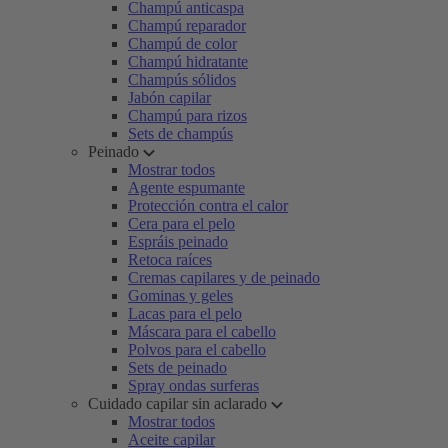
Champú anticaspa
Champú reparador
Champú de color
Champú hidratante
Champús sólidos
Jabón capilar
Champú para rizos
Sets de champús
Peinado
Mostrar todos
Agente espumante
Protección contra el calor
Cera para el pelo
Espráis peinado
Retoca raíces
Cremas capilares y de peinado
Gominas y geles
Lacas para el pelo
Máscara para el cabello
Polvos para el cabello
Sets de peinado
Spray ondas surferas
Cuidado capilar sin aclarado
Mostrar todos
Aceite capilar