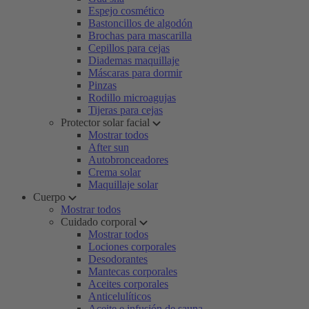
Espejo cosmético
Bastoncillos de algodón
Brochas para mascarilla
Cepillos para cejas
Diademas maquillaje
Máscaras para dormir
Pinzas
Rodillo microagujas
Tijeras para cejas
Protector solar facial
Mostrar todos
After sun
Autobronceadores
Crema solar
Maquillaje solar
Cuerpo
Mostrar todos
Cuidado corporal
Mostrar todos
Lociones corporales
Desodorantes
Mantecas corporales
Aceites corporales
Anticelulíticos
Aceite e infusión de sauna