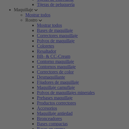
Tijeras de peluquería
Maquillaje
Mostrar todos
Rostro
Mostrar todos
Bases de maquillaje
Correctores maquillaje
Polvos de maquillaje
Coloretes
Resaltador
BB- & CC-Cream
Contorno maquillaje
Contornos maquillaje
Correctores de color
Desmaquillante
Fijadores de maquillaje
Maquillaje camuflaje
Polvos de maquillajes minerales
Prebases maquillaje
Productos correctores
Accesorios
Maquillaje antiedad
Bronceadores
Bases compactas
Bases en crema