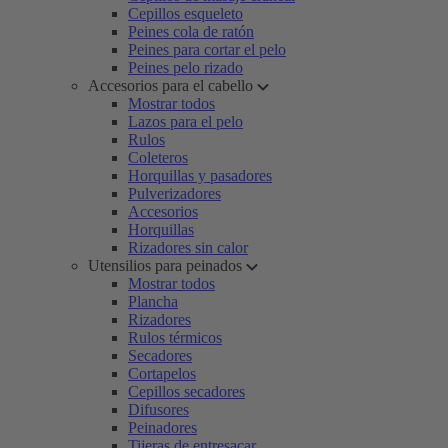
Cepillos esqueleto
Peines cola de ratón
Peines para cortar el pelo
Peines pelo rizado
Accesorios para el cabello
Mostrar todos
Lazos para el pelo
Rulos
Coleteros
Horquillas y pasadores
Pulverizadores
Accesorios
Horquillas
Rizadores sin calor
Utensilios para peinados
Mostrar todos
Plancha
Rizadores
Rulos térmicos
Secadores
Cortapelos
Cepillos secadores
Difusores
Peinadores
Tijeras de entresacar