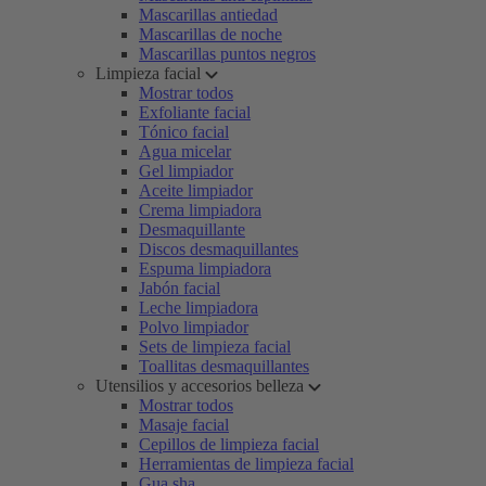
Mascarillas antiedad
Mascarillas de noche
Mascarillas puntos negros
Limpieza facial
Mostrar todos
Exfoliante facial
Tónico facial
Agua micelar
Gel limpiador
Aceite limpiador
Crema limpiadora
Desmaquillante
Discos desmaquillantes
Espuma limpiadora
Jabón facial
Leche limpiadora
Polvo limpiador
Sets de limpieza facial
Toallitas desmaquillantes
Utensilios y accesorios belleza
Mostrar todos
Masaje facial
Cepillos de limpieza facial
Herramientas de limpieza facial
Gua sha