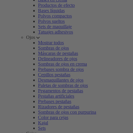
Productos de efecto
Bases líquidas
Polvos compactos
Polvos sueltos
Sets de maquillaje
Tatuajes adhesivos
Ojos
Mostrar todos
Sombras de ojos
Máscaras de pestañas
Delineadores de ojos
Sombras de ojos en crema
Prebases sombra de ojos
Cepillos pestañas
Desmaquillantes de ojos
Paletas de sombras de ojos
Pegamentos de pestañas
Pestañas artificiales
Prebases pestañas
Rizadores de pestañas
Sombras de ojos con purpurina
Color para cejas
Kajal
Sets