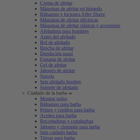
Crema de afeitar
Máquinas de afeitar en húmedo
Bálsamos y lociones After Shave
Máquinas de afeitar eléctricas
Máquinas de afeitar clásicas y accesorios
Afeitadora para hombres
Antes del afeitado
Bol de afeitado
Brocha de afeitar
Depilación nasal
Espuma de afeitar
Gel de afeitar
Jabones de afeitar
Navaja
Sets afeitado hombre
Soporte de afeitado
Cuidado de la barba
Mostrar todos
Bálsamos para barba
Peines y cepillos para barba
Aceites para barba
Recortadoras y cortabarbas
Jabones y champús para barba
Sets cuidado barba
Tijeras para barba