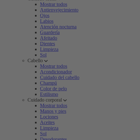
Mostrar todos
Antienvejecimiento
Ojos
Labios
Atención nocturna
Guardería
Afeitado
Dientes
Limpieza
Sol
Cabello
Mostrar todos
Acondicionador
Cuidado del cabello
Champú
Color de pelo
Estilismo
Cuidado corporal
Mostrar todos
Manos y pies
Lociones
Aceites
Limpieza
Sol
Desodorantes