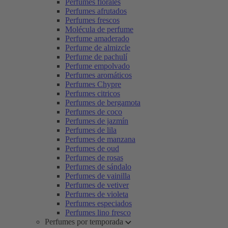
Perfumes florales
Perfumes afrutados
Perfumes frescos
Molécula de perfume
Perfume amaderado
Perfume de almizcle
Perfume de pachulí
Perfume empolvado
Perfumes aromáticos
Perfumes Chypre
Perfumes citricos
Perfumes de bergamota
Perfumes de coco
Perfumes de jazmín
Perfumes de lila
Perfumes de manzana
Perfumes de oud
Perfumes de rosas
Perfumes de sándalo
Perfumes de vainilla
Perfumes de vetiver
Perfumes de violeta
Perfumes especiados
Perfumes lino fresco
Perfumes por temporada