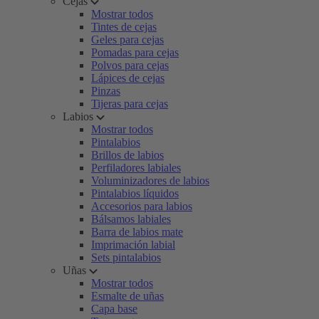
Cejas
Mostrar todos
Tintes de cejas
Geles para cejas
Pomadas para cejas
Polvos para cejas
Lápices de cejas
Pinzas
Tijeras para cejas
Labios
Mostrar todos
Pintalabios
Brillos de labios
Perfiladores labiales
Voluminizadores de labios
Pintalabios líquidos
Accesorios para labios
Bálsamos labiales
Barra de labios mate
Imprimación labial
Sets pintalabios
Uñas
Mostrar todos
Esmalte de uñas
Capa base