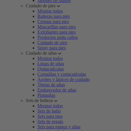
Jabones de manos
Cuidado de pies
Mostrar todos
Bañeras para pies
Cremas para pies
Mascarillas para pies
Exfoliantes para pies
Productos quita callos
Cuidado de pies
Spray para pies
Cuidado de uñas
Mostrar todos
Limas de uñas
Quitacutículas
Cortaúñas y cortacutículas
Aceites y lápices de cuidado
Tijeras de uñas
Endurecedor de uñas
Pintauñas
Sets de belleza
Mostrar todos
Sets de baño
Sets para pies
Sets de regalo
Sets para manos y uñas