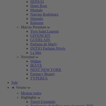
SENSAI
Hugo Boss
Montale
Narciso Rodriguez
Shiseido
Rabanne
Marcas Premium
Yves Saint Laurent
GIVENCHY
GUERLAIN
Parfums de Marly
INITIO Parfums Privés
La Mer
Novedad
Widian
IRÄYE
NEST NEW YORK
Farmacy Beauty
TYPEBEA
Sale
☀️ Verano
Mostrar todos
Highlights
Travel Essentials
Tendencias de belleza para el verano 2026