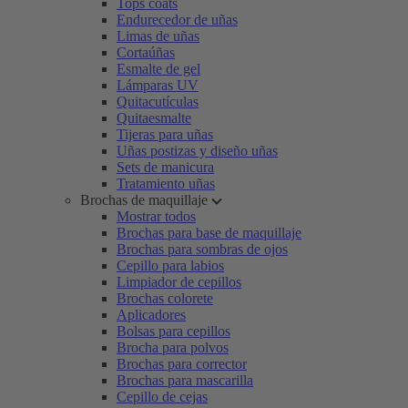
Tops coats
Endurecedor de uñas
Limas de uñas
Cortaúñas
Esmalte de gel
Lámparas UV
Quitacutículas
Quitaesmalte
Tijeras para uñas
Uñas postizas y diseño uñas
Sets de manicura
Tratamiento uñas
Brochas de maquillaje
Mostrar todos
Brochas para base de maquillaje
Brochas para sombras de ojos
Cepillo para labios
Limpiador de cepillos
Brochas colorete
Aplicadores
Bolsas para cepillos
Brocha para polvos
Brochas para corrector
Brochas para mascarilla
Cepillo de cejas