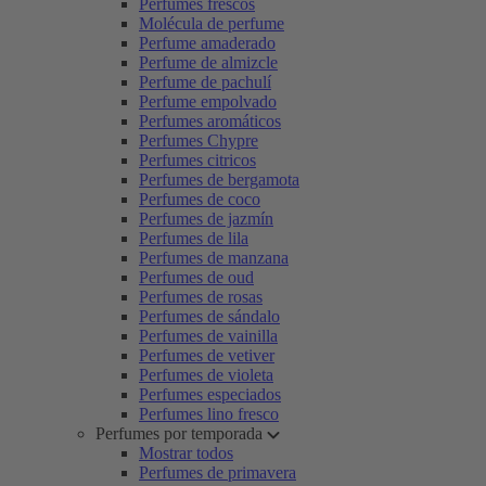
Perfumes frescos
Molécula de perfume
Perfume amaderado
Perfume de almizcle
Perfume de pachulí
Perfume empolvado
Perfumes aromáticos
Perfumes Chypre
Perfumes citricos
Perfumes de bergamota
Perfumes de coco
Perfumes de jazmín
Perfumes de lila
Perfumes de manzana
Perfumes de oud
Perfumes de rosas
Perfumes de sándalo
Perfumes de vainilla
Perfumes de vetiver
Perfumes de violeta
Perfumes especiados
Perfumes lino fresco
Perfumes por temporada
Mostrar todos
Perfumes de primavera