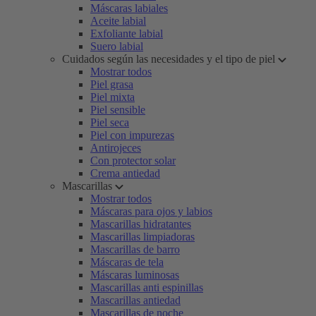
Máscaras labiales
Aceite labial
Exfoliante labial
Suero labial
Cuidados según las necesidades y el tipo de piel
Mostrar todos
Piel grasa
Piel mixta
Piel sensible
Piel seca
Piel con impurezas
Antirojeces
Con protector solar
Crema antiedad
Mascarillas
Mostrar todos
Máscaras para ojos y labios
Mascarillas hidratantes
Mascarillas limpiadoras
Mascarillas de barro
Máscaras de tela
Máscaras luminosas
Mascarillas anti espinillas
Mascarillas antiedad
Mascarillas de noche