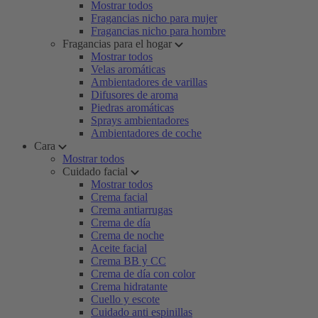
Mostrar todos
Fragancias nicho para mujer
Fragancias nicho para hombre
Fragancias para el hogar
Mostrar todos
Velas aromáticas
Ambientadores de varillas
Difusores de aroma
Piedras aromáticas
Sprays ambientadores
Ambientadores de coche
Cara
Mostrar todos
Cuidado facial
Mostrar todos
Crema facial
Crema antiarrugas
Crema de día
Crema de noche
Aceite facial
Crema BB y CC
Crema de día con color
Crema hidratante
Cuello y escote
Cuidado anti espinillas