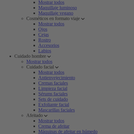
Mostrar todos
Maquillaje luminoso
Maquillaje vegano
Cosméticos en formato viaje
Mostrar todos
Ojos
Cejas
Rostro
Accesorios
Labios
Cuidado hombre
Mostrar todos
Cuidado facial
Mostrar todos
Antienvejecimiento
Cremas faciales
Limpieza facial
Sérums faciales
Sets de cuidado
Exfoliante facial
Mascarillas faciales
Afeitado
Mostrar todos
Crema de afeitar
Máquinas de afeitar en húmedo