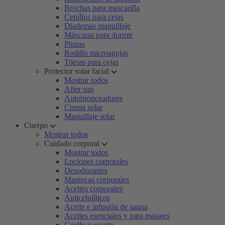
Brochas para mascarilla
Cepillos para cejas
Diademas maquillaje
Máscaras para dormir
Pinzas
Rodillo microagujas
Tijeras para cejas
Protector solar facial
Mostrar todos
After sun
Autobronceadores
Crema solar
Maquillaje solar
Cuerpo
Mostrar todos
Cuidado corporal
Mostrar todos
Lociones corporales
Desodorantes
Mantecas corporales
Aceites corporales
Anticelulíticos
Aceite e infusión de sauna
Aceites esenciales y para masajes
Cuello y escote