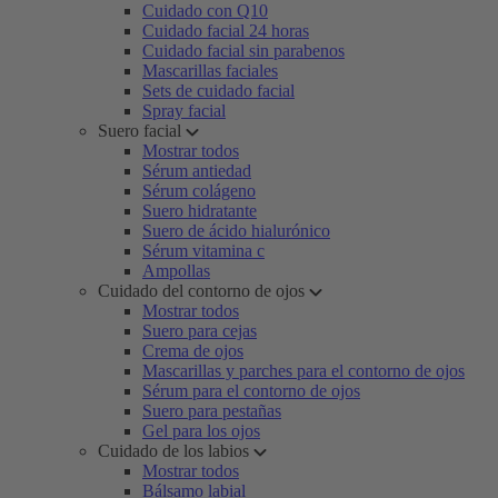
Cuidado con Q10
Cuidado facial 24 horas
Cuidado facial sin parabenos
Mascarillas faciales
Sets de cuidado facial
Spray facial
Suero facial
Mostrar todos
Sérum antiedad
Sérum colágeno
Suero hidratante
Suero de ácido hialurónico
Sérum vitamina c
Ampollas
Cuidado del contorno de ojos
Mostrar todos
Suero para cejas
Crema de ojos
Mascarillas y parches para el contorno de ojos
Sérum para el contorno de ojos
Suero para pestañas
Gel para los ojos
Cuidado de los labios
Mostrar todos
Bálsamo labial