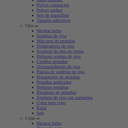
Polvos compactos
Polvos sueltos
Sets de maquillaje
Tatuajes adhesivos
Ojos
Mostrar todos
Sombras de ojos
Máscaras de pestañas
Delineadores de ojos
Sombras de ojos en crema
Prebases sombra de ojos
Cepillos pestañas
Desmaquillantes de ojos
Paletas de sombras de ojos
Pegamentos de pestañas
Pestañas artificiales
Prebases pestañas
Rizadores de pestañas
Sombras de ojos con purpurina
Color para cejas
Kajal
Sets
Cejas
Mostrar todos