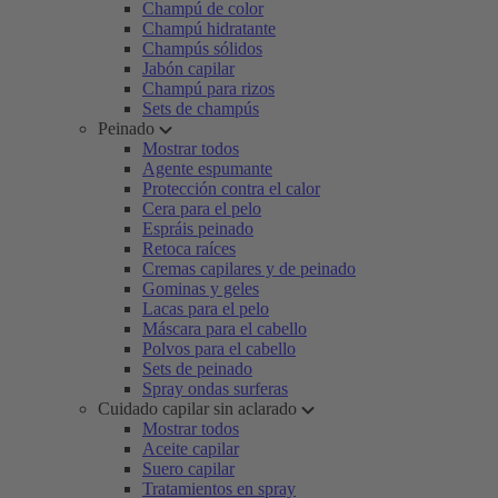
Champú de color
Champú hidratante
Champús sólidos
Jabón capilar
Champú para rizos
Sets de champús
Peinado
Mostrar todos
Agente espumante
Protección contra el calor
Cera para el pelo
Espráis peinado
Retoca raíces
Cremas capilares y de peinado
Gominas y geles
Lacas para el pelo
Máscara para el cabello
Polvos para el cabello
Sets de peinado
Spray ondas surferas
Cuidado capilar sin aclarado
Mostrar todos
Aceite capilar
Suero capilar
Tratamientos en spray