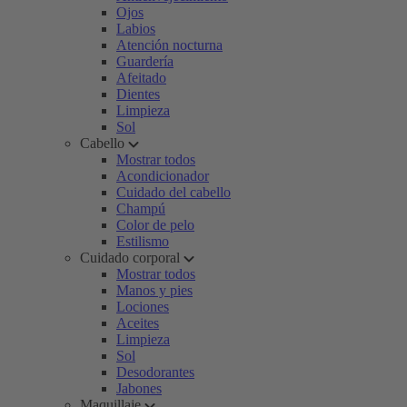
Ojos
Labios
Atención nocturna
Guardería
Afeitado
Dientes
Limpieza
Sol
Cabello
Mostrar todos
Acondicionador
Cuidado del cabello
Champú
Color de pelo
Estilismo
Cuidado corporal
Mostrar todos
Manos y pies
Lociones
Aceites
Limpieza
Sol
Desodorantes
Jabones
Maquillaje