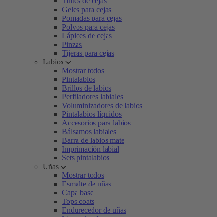
Tintes de cejas
Geles para cejas
Pomadas para cejas
Polvos para cejas
Lápices de cejas
Pinzas
Tijeras para cejas
Labios
Mostrar todos
Pintalabios
Brillos de labios
Perfiladores labiales
Voluminizadores de labios
Pintalabios líquidos
Accesorios para labios
Bálsamos labiales
Barra de labios mate
Imprimación labial
Sets pintalabios
Uñas
Mostrar todos
Esmalte de uñas
Capa base
Tops coats
Endurecedor de uñas