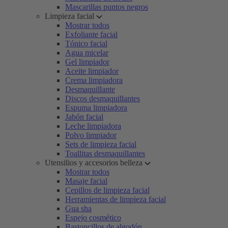
Mascarillas puntos negros
Limpieza facial
Mostrar todos
Exfoliante facial
Tónico facial
Agua micelar
Gel limpiador
Aceite limpiador
Crema limpiadora
Desmaquillante
Discos desmaquillantes
Espuma limpiadora
Jabón facial
Leche limpiadora
Polvo limpiador
Sets de limpieza facial
Toallitas desmaquillantes
Utensilios y accesorios belleza
Mostrar todos
Masaje facial
Cepillos de limpieza facial
Herramientas de limpieza facial
Gua sha
Espejo cosmético
Bastoncillos de algodón