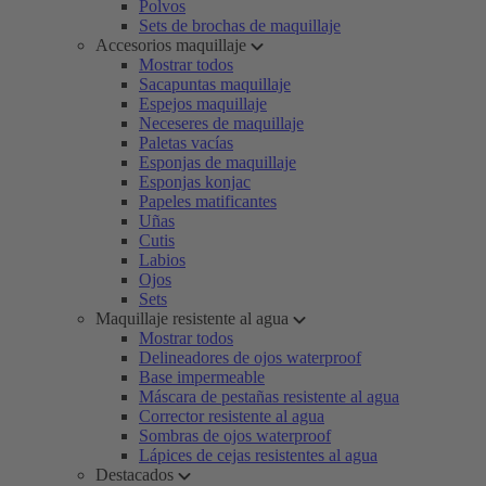
Polvos
Sets de brochas de maquillaje
Accesorios maquillaje
Mostrar todos
Sacapuntas maquillaje
Espejos maquillaje
Neceseres de maquillaje
Paletas vacías
Esponjas de maquillaje
Esponjas konjac
Papeles matificantes
Uñas
Cutis
Labios
Ojos
Sets
Maquillaje resistente al agua
Mostrar todos
Delineadores de ojos waterproof
Base impermeable
Máscara de pestañas resistente al agua
Corrector resistente al agua
Sombras de ojos waterproof
Lápices de cejas resistentes al agua
Destacados