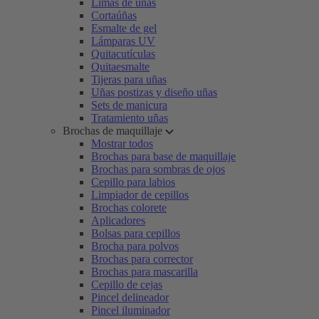
Limas de uñas
Cortaúñas
Esmalte de gel
Lámparas UV
Quitacutículas
Quitaesmalte
Tijeras para uñas
Uñas postizas y diseño uñas
Sets de manicura
Tratamiento uñas
Brochas de maquillaje
Mostrar todos
Brochas para base de maquillaje
Brochas para sombras de ojos
Cepillo para labios
Limpiador de cepillos
Brochas colorete
Aplicadores
Bolsas para cepillos
Brocha para polvos
Brochas para corrector
Brochas para mascarilla
Cepillo de cejas
Pincel delineador
Pincel iluminador