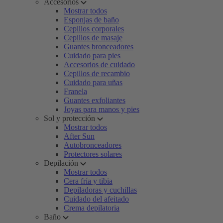
Accesorios
Mostrar todos
Esponjas de baño
Cepillos corporales
Cepillos de masaje
Guantes bronceadores
Cuidado para pies
Accesorios de cuidado
Cepillos de recambio
Cuidado para uñas
Franela
Guantes exfoliantes
Joyas para manos y pies
Sol y protección
Mostrar todos
After Sun
Autobronceadores
Protectores solares
Depilación
Mostrar todos
Cera fría y tibia
Depiladoras y cuchillas
Cuidado del afeitado
Crema depilatoria
Baño