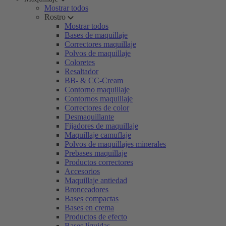
Mostrar todos
Rostro
Mostrar todos
Bases de maquillaje
Correctores maquillaje
Polvos de maquillaje
Coloretes
Resaltador
BB- & CC-Cream
Contorno maquillaje
Contornos maquillaje
Correctores de color
Desmaquillante
Fijadores de maquillaje
Maquillaje camuflaje
Polvos de maquillajes minerales
Prebases maquillaje
Productos correctores
Accesorios
Maquillaje antiedad
Bronceadores
Bases compactas
Bases en crema
Productos de efecto
Bases líquidas