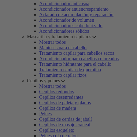
Acondicionador anticaspa
Acondicionador antiencrespamiento
Aclarado de acumulación y reparación
Acondicionador de volumen
Acondicionadores cabello rizado
Acondicionadores sólidos
Mascarilla y tratamiento capilares
Mostrar todos
Mantecas para el cabello
Tratamiento capilar para cabellos secos
Acondicionador para cabellos coloreados
Tratamiento hidratante para el cabello
Tratamiento capilar de queratina
Tratamiento capilar rizos
Cepillos y peines
Mostrar todos
Cepillos redondos
Cepillos desenredantes
Cepillos de paleta y planos
Cepillos de madera
Peines
Cepillos de cerdas de jabalí
Cepillos de masaje craneal
Cepillos esqueleto
Peines cola de ratón