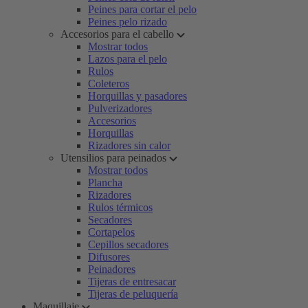
Peines para cortar el pelo
Peines pelo rizado
Accesorios para el cabello
Mostrar todos
Lazos para el pelo
Rulos
Coleteros
Horquillas y pasadores
Pulverizadores
Accesorios
Horquillas
Rizadores sin calor
Utensilios para peinados
Mostrar todos
Plancha
Rizadores
Rulos térmicos
Secadores
Cortapelos
Cepillos secadores
Difusores
Peinadores
Tijeras de entresacar
Tijeras de peluquería
Maquillaje