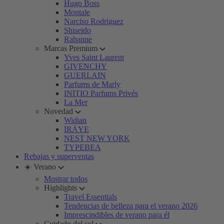
Hugo Boss
Montale
Narciso Rodriguez
Shiseido
Rabanne
Marcas Premium
Yves Saint Laurent
GIVENCHY
GUERLAIN
Parfums de Marly
INITIO Parfums Privés
La Mer
Novedad
Widian
IRÄYE
NEST NEW YORK
TYPEBEA
Rebajas y superventas
☀️ Verano
Mostrar todos
Highlights
Travel Essentials
Tendencias de belleza para el verano 2026
Imprescindibles de verano para él
Cuidado del sol