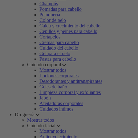
Champús
Pomadas para cabello
Peluquería
Color de pelo
Caída y crecimiento del cabello
Cepillos y peines para cabello
Cortapelos
Cremas para cabello
Cuidado del cabello
Gel para el pelo
Pastas para cabello
Cuidado corporal
Mostrar todos
Lociones corporales
Desodorantes y antitranspirantes
Geles de baño
Limpieza corporal y exfoliantes
Jabón
Afeitadoras corporales
Cuidados íntimos
Droguería
Mostrar todos
Cuidado facial
Mostrar todos
Antienvejecimiento