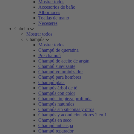
Mostrar todos
Accesorios de baño
Albornoces
Toallas de mano
Neceseres
Cabello
Mostrar todos
Champús
Mostrar todos
Champú de queratina
Pre champú
Champú de aceite de argán
Champú suavizante
Champú voluminizador
Champú para hombres
Champú plata
Champús árbol de té
Champús con color
Champús limpieza profunda
Champús naturales
Champús sin siliconas y otros
Champús y acondicionadores 2 en 1
Champús en seco
Champú anticaspa
Champú reparador