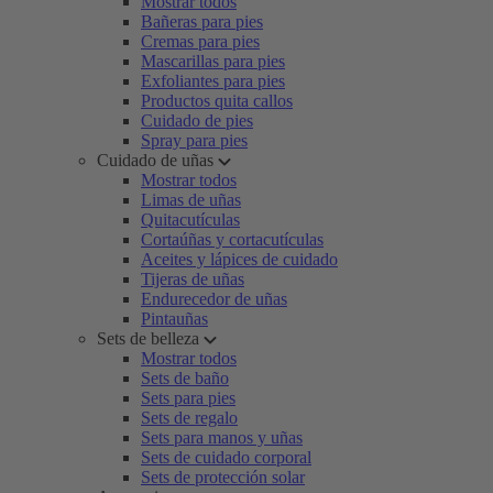
Mostrar todos
Bañeras para pies
Cremas para pies
Mascarillas para pies
Exfoliantes para pies
Productos quita callos
Cuidado de pies
Spray para pies
Cuidado de uñas
Mostrar todos
Limas de uñas
Quitacutículas
Cortaúñas y cortacutículas
Aceites y lápices de cuidado
Tijeras de uñas
Endurecedor de uñas
Pintauñas
Sets de belleza
Mostrar todos
Sets de baño
Sets para pies
Sets de regalo
Sets para manos y uñas
Sets de cuidado corporal
Sets de protección solar