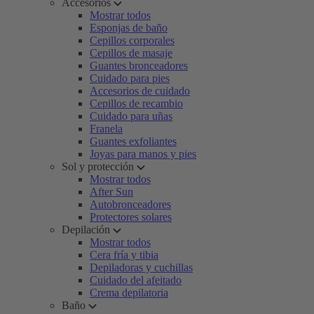
Accesorios
Mostrar todos
Esponjas de baño
Cepillos corporales
Cepillos de masaje
Guantes bronceadores
Cuidado para pies
Accesorios de cuidado
Cepillos de recambio
Cuidado para uñas
Franela
Guantes exfoliantes
Joyas para manos y pies
Sol y protección
Mostrar todos
After Sun
Autobronceadores
Protectores solares
Depilación
Mostrar todos
Cera fría y tibia
Depiladoras y cuchillas
Cuidado del afeitado
Crema depilatoria
Baño