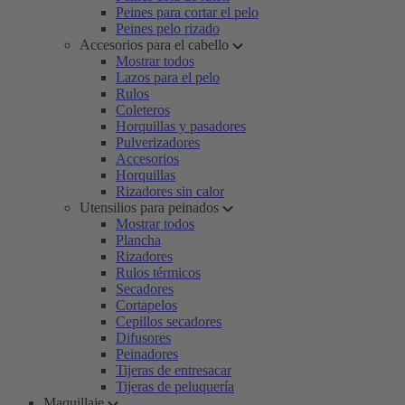
Peines para cortar el pelo
Peines pelo rizado
Accesorios para el cabello
Mostrar todos
Lazos para el pelo
Rulos
Coleteros
Horquillas y pasadores
Pulverizadores
Accesorios
Horquillas
Rizadores sin calor
Utensilios para peinados
Mostrar todos
Plancha
Rizadores
Rulos térmicos
Secadores
Cortapelos
Cepillos secadores
Difusores
Peinadores
Tijeras de entresacar
Tijeras de peluquería
Maquillaje