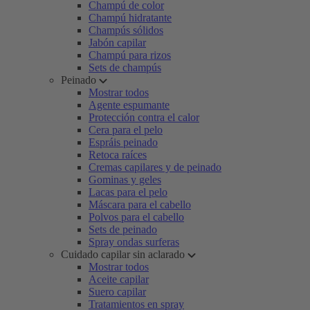
Champú de color
Champú hidratante
Champús sólidos
Jabón capilar
Champú para rizos
Sets de champús
Peinado
Mostrar todos
Agente espumante
Protección contra el calor
Cera para el pelo
Espráis peinado
Retoca raíces
Cremas capilares y de peinado
Gominas y geles
Lacas para el pelo
Máscara para el cabello
Polvos para el cabello
Sets de peinado
Spray ondas surferas
Cuidado capilar sin aclarado
Mostrar todos
Aceite capilar
Suero capilar
Tratamientos en spray