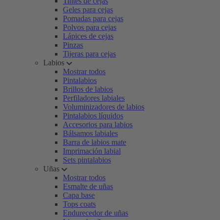
Tintes de cejas
Geles para cejas
Pomadas para cejas
Polvos para cejas
Lápices de cejas
Pinzas
Tijeras para cejas
Labios
Mostrar todos
Pintalabios
Brillos de labios
Perfiladores labiales
Voluminizadores de labios
Pintalabios líquidos
Accesorios para labios
Bálsamos labiales
Barra de labios mate
Imprimación labial
Sets pintalabios
Uñas
Mostrar todos
Esmalte de uñas
Capa base
Tops coats
Endurecedor de uñas