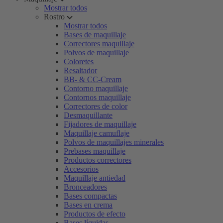
Mostrar todos
Rostro
Mostrar todos
Bases de maquillaje
Correctores maquillaje
Polvos de maquillaje
Coloretes
Resaltador
BB- & CC-Cream
Contorno maquillaje
Contornos maquillaje
Correctores de color
Desmaquillante
Fijadores de maquillaje
Maquillaje camuflaje
Polvos de maquillajes minerales
Prebases maquillaje
Productos correctores
Accesorios
Maquillaje antiedad
Bronceadores
Bases compactas
Bases en crema
Productos de efecto
Bases líquidas