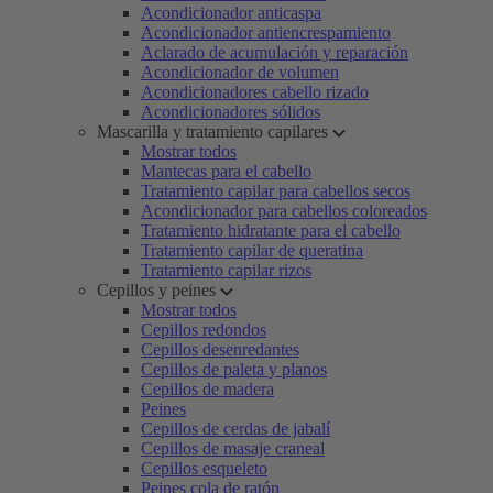
Acondicionador anticaspa
Acondicionador antiencrespamiento
Aclarado de acumulación y reparación
Acondicionador de volumen
Acondicionadores cabello rizado
Acondicionadores sólidos
Mascarilla y tratamiento capilares
Mostrar todos
Mantecas para el cabello
Tratamiento capilar para cabellos secos
Acondicionador para cabellos coloreados
Tratamiento hidratante para el cabello
Tratamiento capilar de queratina
Tratamiento capilar rizos
Cepillos y peines
Mostrar todos
Cepillos redondos
Cepillos desenredantes
Cepillos de paleta y planos
Cepillos de madera
Peines
Cepillos de cerdas de jabalí
Cepillos de masaje craneal
Cepillos esqueleto
Peines cola de ratón