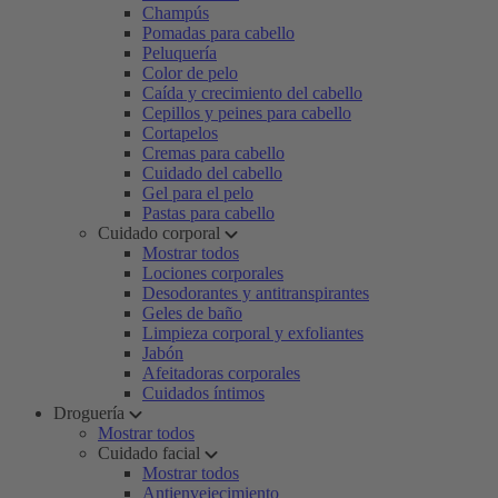
Champús
Pomadas para cabello
Peluquería
Color de pelo
Caída y crecimiento del cabello
Cepillos y peines para cabello
Cortapelos
Cremas para cabello
Cuidado del cabello
Gel para el pelo
Pastas para cabello
Cuidado corporal
Mostrar todos
Lociones corporales
Desodorantes y antitranspirantes
Geles de baño
Limpieza corporal y exfoliantes
Jabón
Afeitadoras corporales
Cuidados íntimos
Droguería
Mostrar todos
Cuidado facial
Mostrar todos
Antienvejecimiento