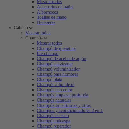
Mostrar todos
Accesorios de baño
Albornoces
Toallas de mano
Neceseres
Cabello
Mostrar todos
Champús
Mostrar todos
Champú de queratina
Pre champú
Champú de aceite de argán
Champú suavizante
Champú voluminizador
Champú para hombres
Champú plata
Champús árbol de té
Champús con color
Champús limpieza profunda
Champús naturales
Champús sin siliconas y otros
Champús y acondicionadores 2 en 1
Champús en seco
Champú anticaspa
Champú reparador