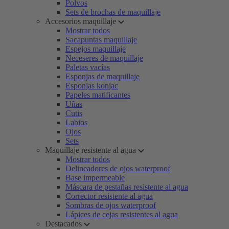
Polvos
Sets de brochas de maquillaje
Accesorios maquillaje
Mostrar todos
Sacapuntas maquillaje
Espejos maquillaje
Neceseres de maquillaje
Paletas vacías
Esponjas de maquillaje
Esponjas konjac
Papeles matificantes
Uñas
Cutis
Labios
Ojos
Sets
Maquillaje resistente al agua
Mostrar todos
Delineadores de ojos waterproof
Base impermeable
Máscara de pestañas resistente al agua
Corrector resistente al agua
Sombras de ojos waterproof
Lápices de cejas resistentes al agua
Destacados