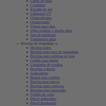
Limas de uñas
Cortaúñas
Esmalte de gel
Lámparas UV
Quitacutículas
Quitaesmalte
Tijeras para uñas
Uñas postizas y diseño uñas
Sets de manicura
Tratamiento uñas
Brochas de maquillaje
Mostrar todos
Brochas para base de maquillaje
Brochas para sombras de ojos
Cepillo para labios
Limpiador de cepillos
Brochas colorete
Aplicadores
Bolsas para cepillos
Brocha para polvos
Brochas para corrector
Brochas para mascarilla
Cepillo de cejas
Pincel delineador
Pincel iluminador