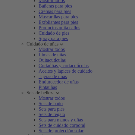
Mostrar todos
Bañeras para pies
Cremas para pies
Mascarillas para pies
Exfoliantes para pies
Productos quita callos
Cuidado de pies
Spray para pies
Cuidado de uñas
Mostrar todos
Limas de uñas
Quitacutículas
Cortaúñas y cortacutículas
Aceites y lápices de cuidado
Tijeras de uñas
Endurecedor de uñas
Pintauñas
Sets de belleza
Mostrar todos
Sets de baño
Sets para pies
Sets de regalo
Sets para manos y uñas
Sets de cuidado corporal
Sets de protección solar