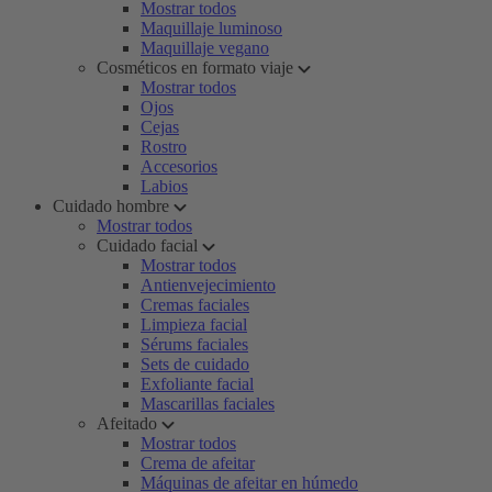
Mostrar todos
Maquillaje luminoso
Maquillaje vegano
Cosméticos en formato viaje
Mostrar todos
Ojos
Cejas
Rostro
Accesorios
Labios
Cuidado hombre
Mostrar todos
Cuidado facial
Mostrar todos
Antienvejecimiento
Cremas faciales
Limpieza facial
Sérums faciales
Sets de cuidado
Exfoliante facial
Mascarillas faciales
Afeitado
Mostrar todos
Crema de afeitar
Máquinas de afeitar en húmedo