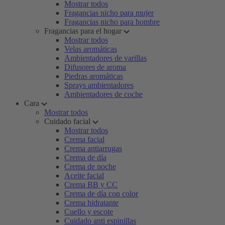
Mostrar todos
Fragancias nicho para mujer
Fragancias nicho para hombre
Fragancias para el hogar
Mostrar todos
Velas aromáticas
Ambientadores de varillas
Difusores de aroma
Piedras aromáticas
Sprays ambientadores
Ambientadores de coche
Cara
Mostrar todos
Cuidado facial
Mostrar todos
Crema facial
Crema antiarrugas
Crema de día
Crema de noche
Aceite facial
Crema BB y CC
Crema de día con color
Crema hidratante
Cuello y escote
Cuidado anti espinillas