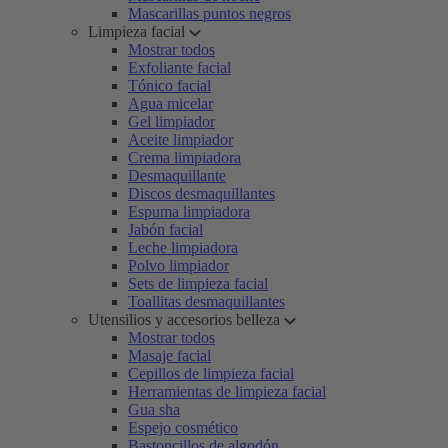
Mascarillas puntos negros
Limpieza facial
Mostrar todos
Exfoliante facial
Tónico facial
Agua micelar
Gel limpiador
Aceite limpiador
Crema limpiadora
Desmaquillante
Discos desmaquillantes
Espuma limpiadora
Jabón facial
Leche limpiadora
Polvo limpiador
Sets de limpieza facial
Toallitas desmaquillantes
Utensilios y accesorios belleza
Mostrar todos
Masaje facial
Cepillos de limpieza facial
Herramientas de limpieza facial
Gua sha
Espejo cosmético
Bastoncillos de algodón