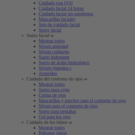
Cuidado con Q10
Cuidado facial 24 horas
Cuidado facial sin parabenos
Mascarillas faciales
Sets de cuidado facial
Spray facial
Suero facial
Mostrar todos
Sérum antiedad
Sérum colágeno
Suero hidratante
Suero de ácido hialurónico
Sérum vitamina c
Ampollas
Cuidado del contorno de ojos
Mostrar todos
Suero para cejas
Crema de ojos
Mascarillas y parches para el contorno de ojos
Sérum para el contorno de ojos
Suero para pestañas
Gel para los ojos
Cuidado de los labios
Mostrar todos
Bálsamo labial