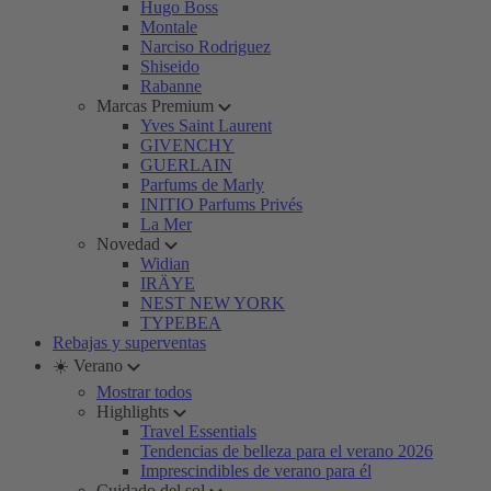
Hugo Boss
Montale
Narciso Rodriguez
Shiseido
Rabanne
Marcas Premium
Yves Saint Laurent
GIVENCHY
GUERLAIN
Parfums de Marly
INITIO Parfums Privés
La Mer
Novedad
Widian
IRÄYE
NEST NEW YORK
TYPEBEA
Rebajas y superventas
☀️ Verano
Mostrar todos
Highlights
Travel Essentials
Tendencias de belleza para el verano 2026
Imprescindibles de verano para él
Cuidado del sol