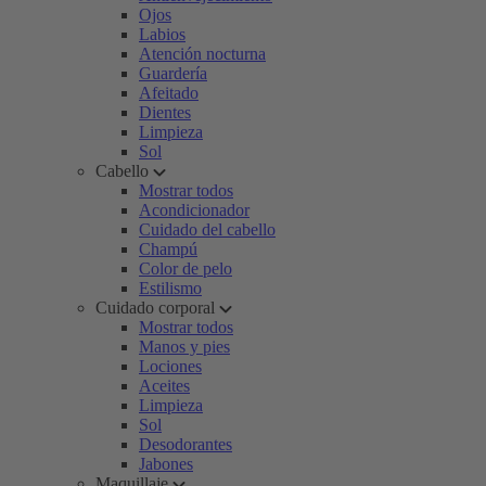
Ojos
Labios
Atención nocturna
Guardería
Afeitado
Dientes
Limpieza
Sol
Cabello
Mostrar todos
Acondicionador
Cuidado del cabello
Champú
Color de pelo
Estilismo
Cuidado corporal
Mostrar todos
Manos y pies
Lociones
Aceites
Limpieza
Sol
Desodorantes
Jabones
Maquillaje