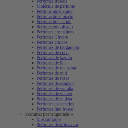
Perfumes frescos
Molécula de perfume
Perfume amaderado
Perfume de almizcle
Perfume de pachulí
Perfume empolvado
Perfumes aromáticos
Perfumes Chypre
Perfumes citricos
Perfumes de bergamota
Perfumes de coco
Perfumes de jazmín
Perfumes de lila
Perfumes de manzana
Perfumes de oud
Perfumes de rosas
Perfumes de sándalo
Perfumes de vainilla
Perfumes de vetiver
Perfumes de violeta
Perfumes especiados
Perfumes lino fresco
Perfumes por temporada
Mostrar todos
Perfumes de primavera