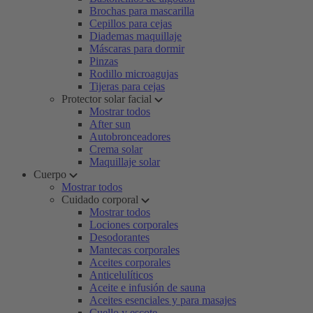
Brochas para mascarilla
Cepillos para cejas
Diademas maquillaje
Máscaras para dormir
Pinzas
Rodillo microagujas
Tijeras para cejas
Protector solar facial
Mostrar todos
After sun
Autobronceadores
Crema solar
Maquillaje solar
Cuerpo
Mostrar todos
Cuidado corporal
Mostrar todos
Lociones corporales
Desodorantes
Mantecas corporales
Aceites corporales
Anticelulíticos
Aceite e infusión de sauna
Aceites esenciales y para masajes
Cuello y escote