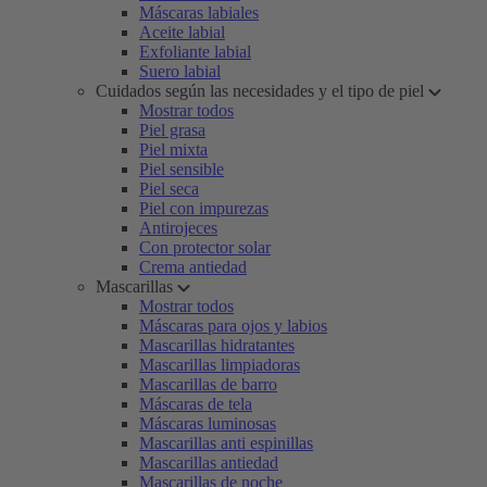
Máscaras labiales
Aceite labial
Exfoliante labial
Suero labial
Cuidados según las necesidades y el tipo de piel
Mostrar todos
Piel grasa
Piel mixta
Piel sensible
Piel seca
Piel con impurezas
Antirojeces
Con protector solar
Crema antiedad
Mascarillas
Mostrar todos
Máscaras para ojos y labios
Mascarillas hidratantes
Mascarillas limpiadoras
Mascarillas de barro
Máscaras de tela
Máscaras luminosas
Mascarillas anti espinillas
Mascarillas antiedad
Mascarillas de noche