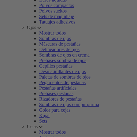
Polvos compactos
Polvos sueltos
Sets de maquillaje
Tatuajes adhesivos
Ojos
Mostrar todos
Sombras de ojos
Máscaras de pestañas
Delineadores de ojos
Sombras de ojos en crema
Prebases sombra de ojos
Cepillos pestañas
Desmaquillantes de ojos
Paletas de sombras de ojos
Pegamentos de pestañas
Pestañas artificiales
Prebases pestañas
Rizadores de pestañas
Sombras de ojos con purpurina
Color para cejas
Kajal
Sets
Cejas
Mostrar todos