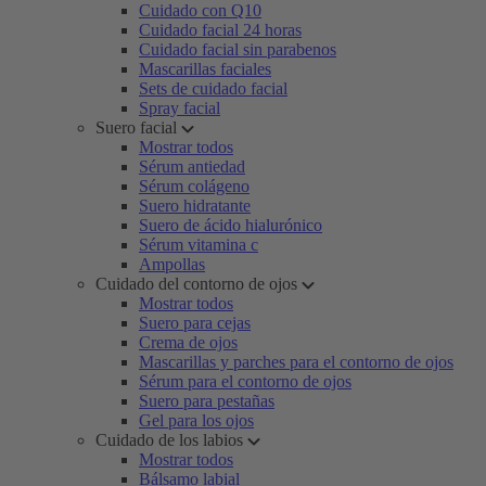
Cuidado con Q10
Cuidado facial 24 horas
Cuidado facial sin parabenos
Mascarillas faciales
Sets de cuidado facial
Spray facial
Suero facial
Mostrar todos
Sérum antiedad
Sérum colágeno
Suero hidratante
Suero de ácido hialurónico
Sérum vitamina c
Ampollas
Cuidado del contorno de ojos
Mostrar todos
Suero para cejas
Crema de ojos
Mascarillas y parches para el contorno de ojos
Sérum para el contorno de ojos
Suero para pestañas
Gel para los ojos
Cuidado de los labios
Mostrar todos
Bálsamo labial