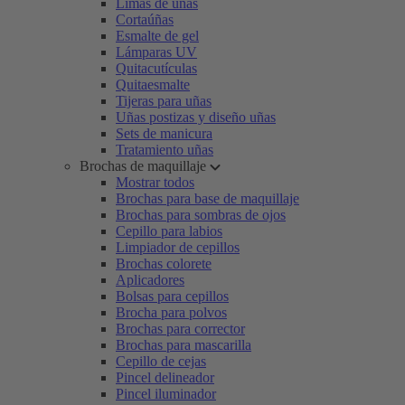
Limas de uñas
Cortaúñas
Esmalte de gel
Lámparas UV
Quitacutículas
Quitaesmalte
Tijeras para uñas
Uñas postizas y diseño uñas
Sets de manicura
Tratamiento uñas
Brochas de maquillaje
Mostrar todos
Brochas para base de maquillaje
Brochas para sombras de ojos
Cepillo para labios
Limpiador de cepillos
Brochas colorete
Aplicadores
Bolsas para cepillos
Brocha para polvos
Brochas para corrector
Brochas para mascarilla
Cepillo de cejas
Pincel delineador
Pincel iluminador