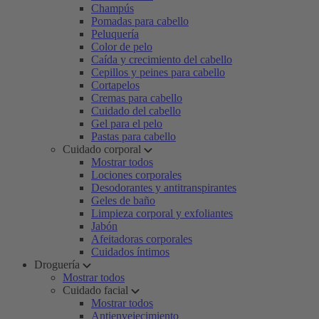
Champús
Pomadas para cabello
Peluquería
Color de pelo
Caída y crecimiento del cabello
Cepillos y peines para cabello
Cortapelos
Cremas para cabello
Cuidado del cabello
Gel para el pelo
Pastas para cabello
Cuidado corporal
Mostrar todos
Lociones corporales
Desodorantes y antitranspirantes
Geles de baño
Limpieza corporal y exfoliantes
Jabón
Afeitadoras corporales
Cuidados íntimos
Droguería
Mostrar todos
Cuidado facial
Mostrar todos
Antienvejecimiento