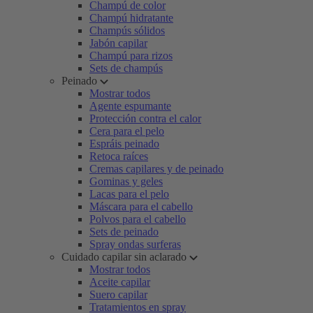
Champú de color
Champú hidratante
Champús sólidos
Jabón capilar
Champú para rizos
Sets de champús
Peinado
Mostrar todos
Agente espumante
Protección contra el calor
Cera para el pelo
Espráis peinado
Retoca raíces
Cremas capilares y de peinado
Gominas y geles
Lacas para el pelo
Máscara para el cabello
Polvos para el cabello
Sets de peinado
Spray ondas surferas
Cuidado capilar sin aclarado
Mostrar todos
Aceite capilar
Suero capilar
Tratamientos en spray