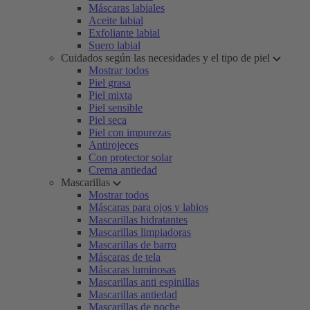
Máscaras labiales
Aceite labial
Exfoliante labial
Suero labial
Cuidados según las necesidades y el tipo de piel
Mostrar todos
Piel grasa
Piel mixta
Piel sensible
Piel seca
Piel con impurezas
Antirojeces
Con protector solar
Crema antiedad
Mascarillas
Mostrar todos
Máscaras para ojos y labios
Mascarillas hidratantes
Mascarillas limpiadoras
Mascarillas de barro
Máscaras de tela
Máscaras luminosas
Mascarillas anti espinillas
Mascarillas antiedad
Mascarillas de noche