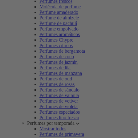
Perfumes frescos
Molécula de perfume
Perfume amaderado
Perfume de almizcle
Perfume de pachulí
Perfume empolvado
Perfumes aromáticos
Perfumes Chypre
Perfumes citricos
Perfumes de bergamota
Perfumes de coco
Perfumes de jazmín
Perfumes de lila
Perfumes de manzana
Perfumes de oud
Perfumes de rosas
Perfumes de sándalo
Perfumes de vainilla
Perfumes de vetiver
Perfumes de violeta
Perfumes especiados
Perfumes lino fresco
Perfumes por temporada
Mostrar todos
Perfumes de primavera