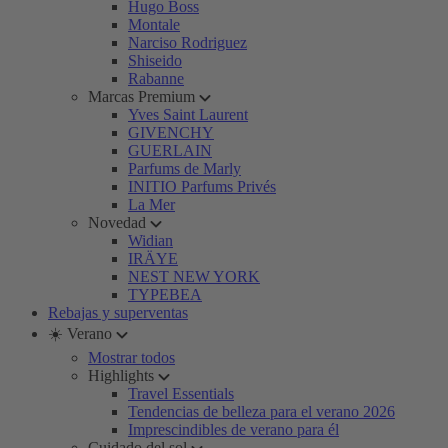
Hugo Boss
Montale
Narciso Rodriguez
Shiseido
Rabanne
Marcas Premium
Yves Saint Laurent
GIVENCHY
GUERLAIN
Parfums de Marly
INITIO Parfums Privés
La Mer
Novedad
Widian
IRÄYE
NEST NEW YORK
TYPEBEA
Rebajas y superventas
☀️ Verano
Mostrar todos
Highlights
Travel Essentials
Tendencias de belleza para el verano 2026
Imprescindibles de verano para él
Cuidado del sol