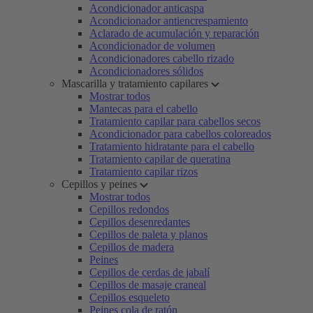
Acondicionador anticaspa
Acondicionador antiencrespamiento
Aclarado de acumulación y reparación
Acondicionador de volumen
Acondicionadores cabello rizado
Acondicionadores sólidos
Mascarilla y tratamiento capilares
Mostrar todos
Mantecas para el cabello
Tratamiento capilar para cabellos secos
Acondicionador para cabellos coloreados
Tratamiento hidratante para el cabello
Tratamiento capilar de queratina
Tratamiento capilar rizos
Cepillos y peines
Mostrar todos
Cepillos redondos
Cepillos desenredantes
Cepillos de paleta y planos
Cepillos de madera
Peines
Cepillos de cerdas de jabalí
Cepillos de masaje craneal
Cepillos esqueleto
Peines cola de ratón