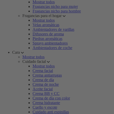
Mostrar todos
Fragancias nicho para mujer
Fragancias nicho para hombre
Fragancias para el hogar
Mostrar todos
Velas aromáticas
Ambientadores de varillas
Difusores de aroma
Piedras aromáticas
Sprays ambientadores
Ambientadores de coche
Cara
Mostrar todos
Cuidado facial
Mostrar todos
Crema facial
Crema antiarrugas
Crema de día
Crema de noche
Aceite facial
Crema BB y CC
Crema de día con color
Crema hidratante
Cuello y escote
Cuidado anti espinillas