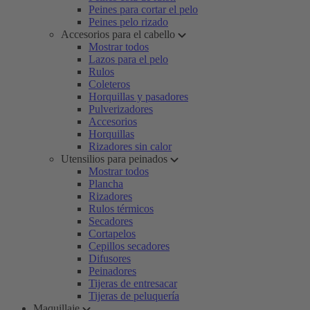
Peines para cortar el pelo
Peines pelo rizado
Accesorios para el cabello
Mostrar todos
Lazos para el pelo
Rulos
Coleteros
Horquillas y pasadores
Pulverizadores
Accesorios
Horquillas
Rizadores sin calor
Utensilios para peinados
Mostrar todos
Plancha
Rizadores
Rulos térmicos
Secadores
Cortapelos
Cepillos secadores
Difusores
Peinadores
Tijeras de entresacar
Tijeras de peluquería
Maquillaje