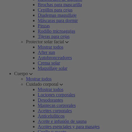
Brochas para mascarilla
Cepillos para cejas
Diademas maquillaje
Máscaras para dormir
Pinzas
Rodillo microagujas
Tijeras para cejas
Protector solar facial
Mostrar todos
After sun
Autobronceadores
Crema solar
Maquillaje solar
Cuerpo
Mostrar todos
Cuidado corporal
Mostrar todos
Lociones corporales
Desodorantes
Mantecas corporales
Aceites corporales
Anticelulíticos
Aceite e infusión de sauna
Aceites esenciales y para masajes
Cuello y escote