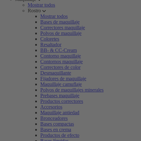
Mostrar todos
Rostro
Mostrar todos
Bases de maquillaje
Correctores maquillaje
Polvos de maquillaje
Coloretes
Resaltador
BB- & CC-Cream
Contorno maquillaje
Contornos maquillaje
Correctores de color
Desmaquillante
Fijadores de maquillaje
Maquillaje camuflaje
Polvos de maquillajes minerales
Prebases maquillaje
Productos correctores
Accesorios
Maquillaje antiedad
Bronceadores
Bases compactas
Bases en crema
Productos de efecto
Bases líquidas