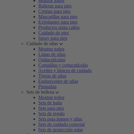
Mostrar todos
Bañeras para pies
Cremas para pies
Mascarillas para pies
Exfoliantes para pies
Productos quita callos
Cuidado de pies
Spray para pies
Cuidado de uñas
Mostrar todos
Limas de uñas
Quitacutículas
Cortaúñas y cortacutículas
Aceites y lápices de cuidado
Tijeras de uñas
Endurecedor de uñas
Pintauñas
Sets de belleza
Mostrar todos
Sets de baño
Sets para pies
Sets de regalo
Sets para manos y uñas
Sets de cuidado corporal
Sets de protección solar