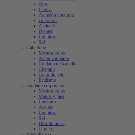
Ojos
Labios
Atención nocturna
Guardería
Afeitado
Dientes
Limpieza
Sol
Cabello
Mostrar todos
Acondicionador
Cuidado del cabello
Champú
Color de pelo
Estilismo
Cuidado corporal
Mostrar todos
Manos y pies
Lociones
Aceites
Limpieza
Sol
Desodorantes
Jabones
Maquillaje