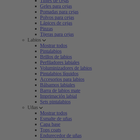
Tintes de cejas
Geles para cejas
Pomadas para cejas
Polvos para cejas
Lápices de cejas
Pinzas
Tijeras para cejas
Labios
Mostrar todos
Pintalabios
Brillos de labios
Perfiladores labiales
Voluminizadores de labios
Pintalabios líquidos
Accesorios para labios
Bálsamos labiales
Barra de labios mate
Imprimación labial
Sets pintalabios
Uñas
Mostrar todos
Esmalte de uñas
Capa base
Tops coats
Endurecedor de uñas