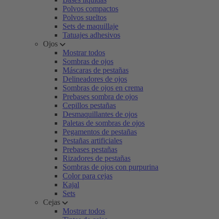
Polvos compactos
Polvos sueltos
Sets de maquillaje
Tatuajes adhesivos
Ojos
Mostrar todos
Sombras de ojos
Máscaras de pestañas
Delineadores de ojos
Sombras de ojos en crema
Prebases sombra de ojos
Cepillos pestañas
Desmaquillantes de ojos
Paletas de sombras de ojos
Pegamentos de pestañas
Pestañas artificiales
Prebases pestañas
Rizadores de pestañas
Sombras de ojos con purpurina
Color para cejas
Kajal
Sets
Cejas
Mostrar todos