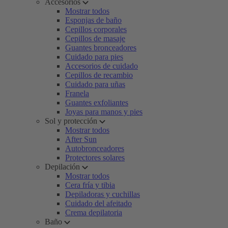
Accesorios
Mostrar todos
Esponjas de baño
Cepillos corporales
Cepillos de masaje
Guantes bronceadores
Cuidado para pies
Accesorios de cuidado
Cepillos de recambio
Cuidado para uñas
Franela
Guantes exfoliantes
Joyas para manos y pies
Sol y protección
Mostrar todos
After Sun
Autobronceadores
Protectores solares
Depilación
Mostrar todos
Cera fría y tibia
Depiladoras y cuchillas
Cuidado del afeitado
Crema depilatoria
Baño