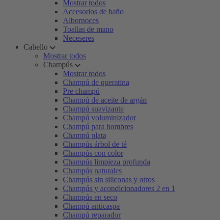
Mostrar todos
Accesorios de baño
Albornoces
Toallas de mano
Neceseres
Cabello
Mostrar todos
Champús
Mostrar todos
Champú de queratina
Pre champú
Champú de aceite de argán
Champú suavizante
Champú voluminizador
Champú para hombres
Champú plata
Champús árbol de té
Champús con color
Champús limpieza profunda
Champús naturales
Champús sin siliconas y otros
Champús y acondicionadores 2 en 1
Champús en seco
Champú anticaspa
Champú reparador