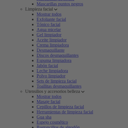
Mascarillas puntos negros
Limpieza facial
Mostrar todos
Exfoliante facial
Tónico facial
Agua micelar
Gel limpiador
Aceite limpiador
Crema limpiadora
Desmaquillante
Discos desmaquillantes
Espuma limpiadora
Jabón facial
Leche limpiadora
Polvo limpiador
Sets de limpieza facial
Toallitas desmaquillantes
Utensilios y accesorios belleza
Mostrar todos
Masaje facial
Cepillos de limpieza facial
Herramientas de limpieza facial
Gua sha
Espejo cosmético
Bastoncillos de algodón