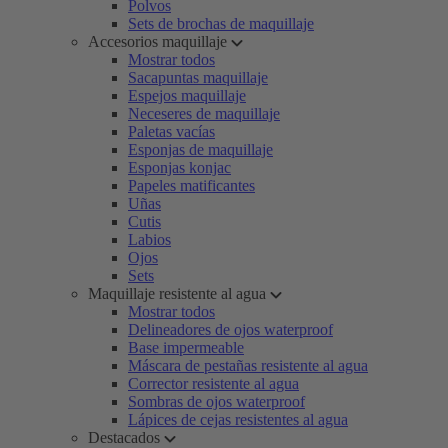
Polvos
Sets de brochas de maquillaje
Accesorios maquillaje
Mostrar todos
Sacapuntas maquillaje
Espejos maquillaje
Neceseres de maquillaje
Paletas vacías
Esponjas de maquillaje
Esponjas konjac
Papeles matificantes
Uñas
Cutis
Labios
Ojos
Sets
Maquillaje resistente al agua
Mostrar todos
Delineadores de ojos waterproof
Base impermeable
Máscara de pestañas resistente al agua
Corrector resistente al agua
Sombras de ojos waterproof
Lápices de cejas resistentes al agua
Destacados