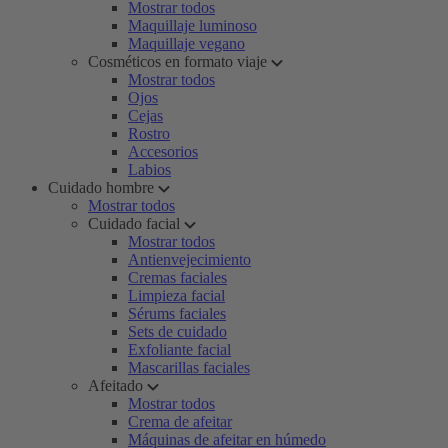
Mostrar todos
Maquillaje luminoso
Maquillaje vegano
Cosméticos en formato viaje
Mostrar todos
Ojos
Cejas
Rostro
Accesorios
Labios
Cuidado hombre
Mostrar todos
Cuidado facial
Mostrar todos
Antienvejecimiento
Cremas faciales
Limpieza facial
Sérums faciales
Sets de cuidado
Exfoliante facial
Mascarillas faciales
Afeitado
Mostrar todos
Crema de afeitar
Máquinas de afeitar en húmedo