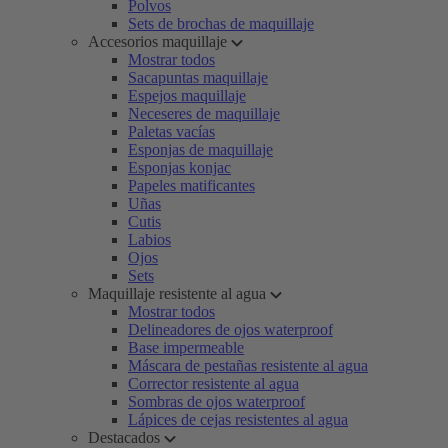
Polvos
Sets de brochas de maquillaje
Accesorios maquillaje
Mostrar todos
Sacapuntas maquillaje
Espejos maquillaje
Neceseres de maquillaje
Paletas vacías
Esponjas de maquillaje
Esponjas konjac
Papeles matificantes
Uñas
Cutis
Labios
Ojos
Sets
Maquillaje resistente al agua
Mostrar todos
Delineadores de ojos waterproof
Base impermeable
Máscara de pestañas resistente al agua
Corrector resistente al agua
Sombras de ojos waterproof
Lápices de cejas resistentes al agua
Destacados