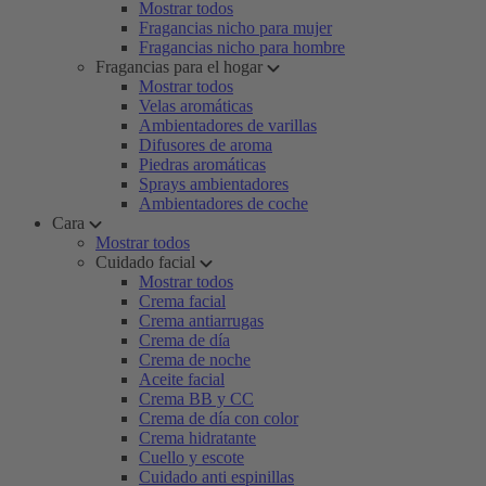
Mostrar todos
Fragancias nicho para mujer
Fragancias nicho para hombre
Fragancias para el hogar
Mostrar todos
Velas aromáticas
Ambientadores de varillas
Difusores de aroma
Piedras aromáticas
Sprays ambientadores
Ambientadores de coche
Cara
Mostrar todos
Cuidado facial
Mostrar todos
Crema facial
Crema antiarrugas
Crema de día
Crema de noche
Aceite facial
Crema BB y CC
Crema de día con color
Crema hidratante
Cuello y escote
Cuidado anti espinillas