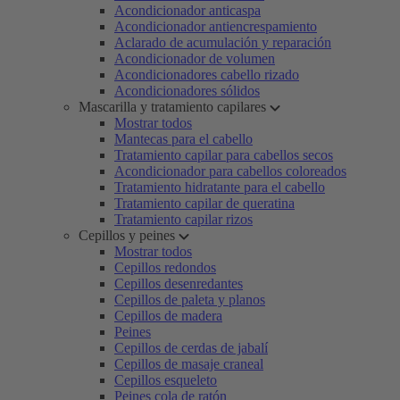
Acondicionador anticaspa
Acondicionador antiencrespamiento
Aclarado de acumulación y reparación
Acondicionador de volumen
Acondicionadores cabello rizado
Acondicionadores sólidos
Mascarilla y tratamiento capilares
Mostrar todos
Mantecas para el cabello
Tratamiento capilar para cabellos secos
Acondicionador para cabellos coloreados
Tratamiento hidratante para el cabello
Tratamiento capilar de queratina
Tratamiento capilar rizos
Cepillos y peines
Mostrar todos
Cepillos redondos
Cepillos desenredantes
Cepillos de paleta y planos
Cepillos de madera
Peines
Cepillos de cerdas de jabalí
Cepillos de masaje craneal
Cepillos esqueleto
Peines cola de ratón