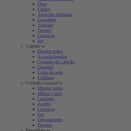
Ojos
Labios
Atención nocturna
Guardería
Afeitado
Dientes
Limpieza
Sol
Cabello
Mostrar todos
Acondicionador
Cuidado del cabello
Champú
Color de pelo
Estilismo
Cuidado corporal
Mostrar todos
Manos y pies
Lociones
Aceites
Limpieza
Sol
Desodorantes
Jabones
Maquillaje