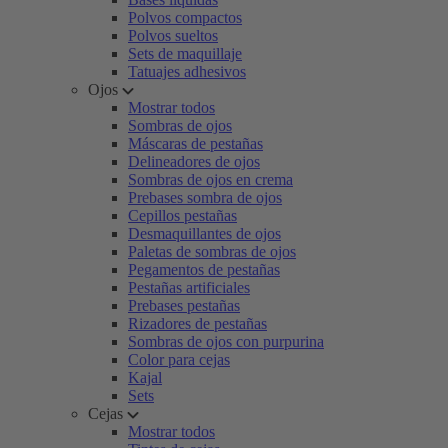
Polvos compactos
Polvos sueltos
Sets de maquillaje
Tatuajes adhesivos
Ojos
Mostrar todos
Sombras de ojos
Máscaras de pestañas
Delineadores de ojos
Sombras de ojos en crema
Prebases sombra de ojos
Cepillos pestañas
Desmaquillantes de ojos
Paletas de sombras de ojos
Pegamentos de pestañas
Pestañas artificiales
Prebases pestañas
Rizadores de pestañas
Sombras de ojos con purpurina
Color para cejas
Kajal
Sets
Cejas
Mostrar todos