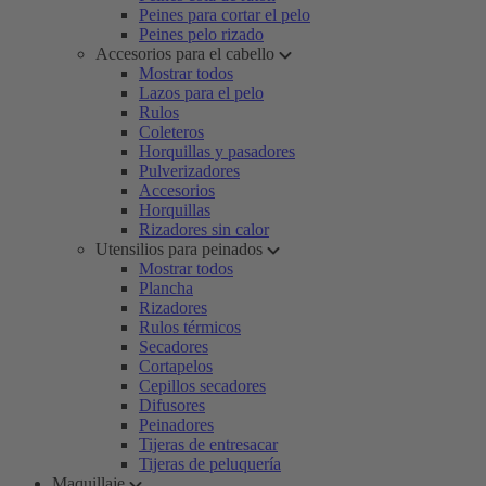
Peines para cortar el pelo
Peines pelo rizado
Accesorios para el cabello
Mostrar todos
Lazos para el pelo
Rulos
Coleteros
Horquillas y pasadores
Pulverizadores
Accesorios
Horquillas
Rizadores sin calor
Utensilios para peinados
Mostrar todos
Plancha
Rizadores
Rulos térmicos
Secadores
Cortapelos
Cepillos secadores
Difusores
Peinadores
Tijeras de entresacar
Tijeras de peluquería
Maquillaje