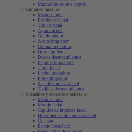
Mascarillas puntos negros
Limpieza facial
Mostrar todos
Exfoliante facial
Tónico facial
Agua micelar
Gel limpiador
Aceite limpiador
Crema limpiadora
Desmaquillante
Discos desmaquillantes
Espuma limpiadora
Jabón facial
Leche limpiadora
Polvo limpiador
Sets de limpieza facial
Toallitas desmaquillantes
Utensilios y accesorios belleza
Mostrar todos
Masaje facial
Cepillos de limpieza facial
Herramientas de limpieza facial
Gua sha
Espejo cosmético
Bastoncillos de algodón