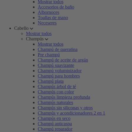
Mostrar todos
Accesorios de baño
Albornoces
Toallas de mano
Neceseres
Cabello
Mostrar todos
Champús
Mostrar todos
Champú de queratina
Pre champú
Champú de aceite de argán
Champú suavizante
Champú voluminizador
Champú para hombres
Champú plata
Champús árbol de té
Champús con color
Champús limpieza profunda
Champús naturales
Champús sin siliconas y otros
Champús y acondicionadores 2 en 1
Champús en seco
Champú anticaspa
Champú reparador