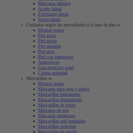
Máscaras labiales
Aceite labial
Exfoliante labial
Suero labial
Cuidados según las necesidades y el tipo de piel
Mostrar todos
Piel grasa
Piel mixta
Piel sensible
Piel seca
Piel con impurezas
Antirojeces
Con protector solar
Crema antiedad
Mascarillas
Mostrar todos
Máscaras para ojos y labios
Mascarillas hidratantes
Mascarillas limpiadoras
Mascarillas de barro
Máscaras de tela
Máscaras luminosas
Mascarillas anti espinillas
Mascarillas antiedad
Mascarillas de noche