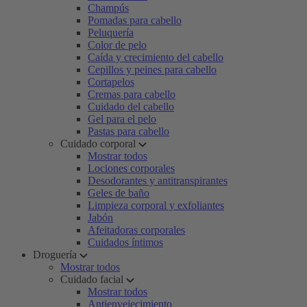
Champús
Pomadas para cabello
Peluquería
Color de pelo
Caída y crecimiento del cabello
Cepillos y peines para cabello
Cortapelos
Cremas para cabello
Cuidado del cabello
Gel para el pelo
Pastas para cabello
Cuidado corporal
Mostrar todos
Lociones corporales
Desodorantes y antitranspirantes
Geles de baño
Limpieza corporal y exfoliantes
Jabón
Afeitadoras corporales
Cuidados íntimos
Droguería
Mostrar todos
Cuidado facial
Mostrar todos
Antienvejecimiento