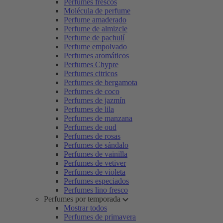
Perfumes frescos
Molécula de perfume
Perfume amaderado
Perfume de almizcle
Perfume de pachulí
Perfume empolvado
Perfumes aromáticos
Perfumes Chypre
Perfumes citricos
Perfumes de bergamota
Perfumes de coco
Perfumes de jazmín
Perfumes de lila
Perfumes de manzana
Perfumes de oud
Perfumes de rosas
Perfumes de sándalo
Perfumes de vainilla
Perfumes de vetiver
Perfumes de violeta
Perfumes especiados
Perfumes lino fresco
Perfumes por temporada
Mostrar todos
Perfumes de primavera