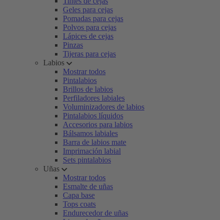
Tintes de cejas
Geles para cejas
Pomadas para cejas
Polvos para cejas
Lápices de cejas
Pinzas
Tijeras para cejas
Labios
Mostrar todos
Pintalabios
Brillos de labios
Perfiladores labiales
Voluminizadores de labios
Pintalabios líquidos
Accesorios para labios
Bálsamos labiales
Barra de labios mate
Imprimación labial
Sets pintalabios
Uñas
Mostrar todos
Esmalte de uñas
Capa base
Tops coats
Endurecedor de uñas