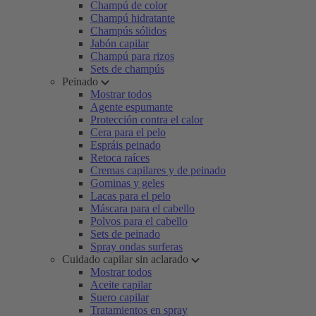
Champú de color
Champú hidratante
Champús sólidos
Jabón capilar
Champú para rizos
Sets de champús
Peinado
Mostrar todos
Agente espumante
Protección contra el calor
Cera para el pelo
Espráis peinado
Retoca raíces
Cremas capilares y de peinado
Gominas y geles
Lacas para el pelo
Máscara para el cabello
Polvos para el cabello
Sets de peinado
Spray ondas surferas
Cuidado capilar sin aclarado
Mostrar todos
Aceite capilar
Suero capilar
Tratamientos en spray