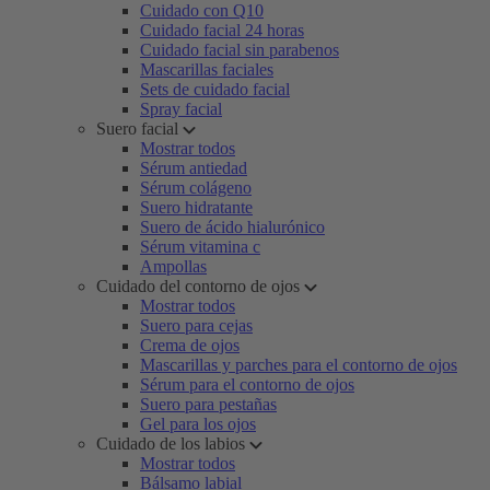
Cuidado con Q10
Cuidado facial 24 horas
Cuidado facial sin parabenos
Mascarillas faciales
Sets de cuidado facial
Spray facial
Suero facial
Mostrar todos
Sérum antiedad
Sérum colágeno
Suero hidratante
Suero de ácido hialurónico
Sérum vitamina c
Ampollas
Cuidado del contorno de ojos
Mostrar todos
Suero para cejas
Crema de ojos
Mascarillas y parches para el contorno de ojos
Sérum para el contorno de ojos
Suero para pestañas
Gel para los ojos
Cuidado de los labios
Mostrar todos
Bálsamo labial