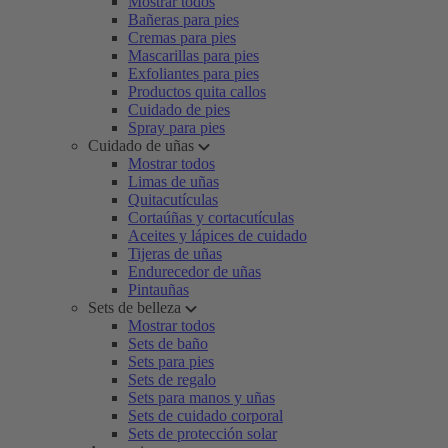
Mostrar todos
Bañeras para pies
Cremas para pies
Mascarillas para pies
Exfoliantes para pies
Productos quita callos
Cuidado de pies
Spray para pies
Cuidado de uñas
Mostrar todos
Limas de uñas
Quitacutículas
Cortaúñas y cortacutículas
Aceites y lápices de cuidado
Tijeras de uñas
Endurecedor de uñas
Pintauñas
Sets de belleza
Mostrar todos
Sets de baño
Sets para pies
Sets de regalo
Sets para manos y uñas
Sets de cuidado corporal
Sets de protección solar