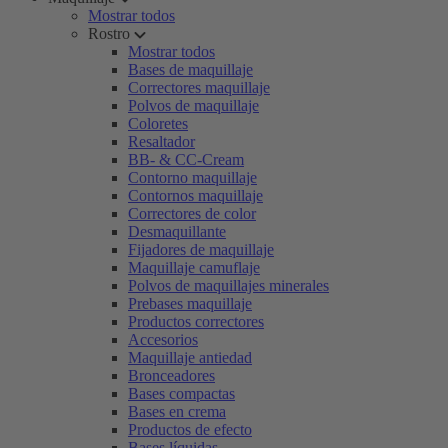
Mostrar todos
Rostro
Mostrar todos
Bases de maquillaje
Correctores maquillaje
Polvos de maquillaje
Coloretes
Resaltador
BB- & CC-Cream
Contorno maquillaje
Contornos maquillaje
Correctores de color
Desmaquillante
Fijadores de maquillaje
Maquillaje camuflaje
Polvos de maquillajes minerales
Prebases maquillaje
Productos correctores
Accesorios
Maquillaje antiedad
Bronceadores
Bases compactas
Bases en crema
Productos de efecto
Bases líquidas