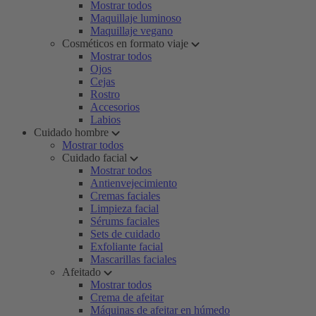
Mostrar todos
Maquillaje luminoso
Maquillaje vegano
Cosméticos en formato viaje
Mostrar todos
Ojos
Cejas
Rostro
Accesorios
Labios
Cuidado hombre
Mostrar todos
Cuidado facial
Mostrar todos
Antienvejecimiento
Cremas faciales
Limpieza facial
Sérums faciales
Sets de cuidado
Exfoliante facial
Mascarillas faciales
Afeitado
Mostrar todos
Crema de afeitar
Máquinas de afeitar en húmedo