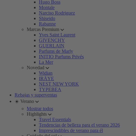
Hugo Boss
Montale
Narciso Rodriguez
Shiseido
Rabanne
Marcas Premium
Yves Saint Laurent
GIVENCHY
GUERLAIN
Parfums de Marly
INITIO Parfums Privés
La Mer
Novedad
Widian
IRÄYE
NEST NEW YORK
TYPEBEA
Rebajas y superventas
☀️ Verano
Mostrar todos
Highlights
Travel Essentials
Tendencias de belleza para el verano 2026
Imprescindibles de verano para él
Cuidado del sol