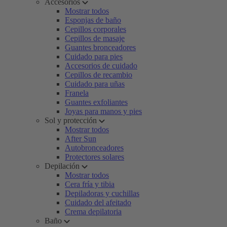
Accesorios
Mostrar todos
Esponjas de baño
Cepillos corporales
Cepillos de masaje
Guantes bronceadores
Cuidado para pies
Accesorios de cuidado
Cepillos de recambio
Cuidado para uñas
Franela
Guantes exfoliantes
Joyas para manos y pies
Sol y protección
Mostrar todos
After Sun
Autobronceadores
Protectores solares
Depilación
Mostrar todos
Cera fría y tibia
Depiladoras y cuchillas
Cuidado del afeitado
Crema depilatoria
Baño