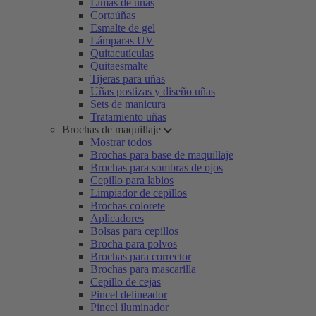
Limas de uñas
Cortaúñas
Esmalte de gel
Lámparas UV
Quitacutículas
Quitaesmalte
Tijeras para uñas
Uñas postizas y diseño uñas
Sets de manicura
Tratamiento uñas
Brochas de maquillaje
Mostrar todos
Brochas para base de maquillaje
Brochas para sombras de ojos
Cepillo para labios
Limpiador de cepillos
Brochas colorete
Aplicadores
Bolsas para cepillos
Brocha para polvos
Brochas para corrector
Brochas para mascarilla
Cepillo de cejas
Pincel delineador
Pincel iluminador