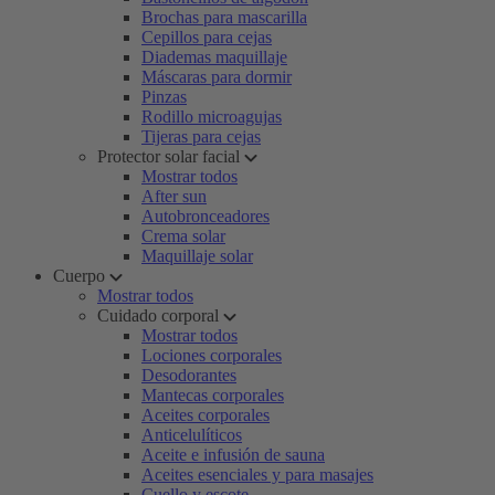
Brochas para mascarilla
Cepillos para cejas
Diademas maquillaje
Máscaras para dormir
Pinzas
Rodillo microagujas
Tijeras para cejas
Protector solar facial
Mostrar todos
After sun
Autobronceadores
Crema solar
Maquillaje solar
Cuerpo
Mostrar todos
Cuidado corporal
Mostrar todos
Lociones corporales
Desodorantes
Mantecas corporales
Aceites corporales
Anticelulíticos
Aceite e infusión de sauna
Aceites esenciales y para masajes
Cuello y escote