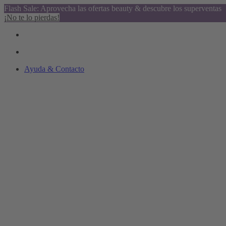
Flash Sale: Aprovecha las ofertas beauty & descubre los superventas
¡No te lo pierdas!
Ayuda & Contacto