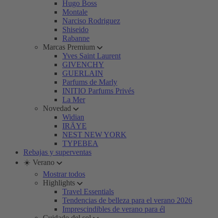
Hugo Boss
Montale
Narciso Rodriguez
Shiseido
Rabanne
Marcas Premium
Yves Saint Laurent
GIVENCHY
GUERLAIN
Parfums de Marly
INITIO Parfums Privés
La Mer
Novedad
Widian
IRÄYE
NEST NEW YORK
TYPEBEA
Rebajas y superventas
☀️ Verano
Mostrar todos
Highlights
Travel Essentials
Tendencias de belleza para el verano 2026
Imprescindibles de verano para él
Cuidado del sol